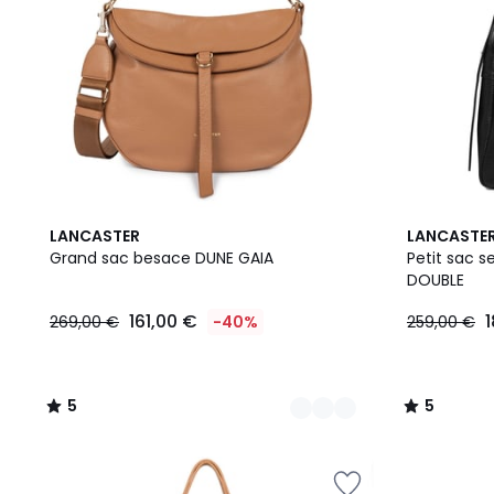
2
5
3
5
LANCASTER
LANCASTE
Couleurs
/
Couleurs
/
Grand sac besace DUNE GAIA
Petit sac 
5
5
DOUBLE
161,00 €
1
269,00 €
-40%
259,00 €
5
5
/
/
5
5