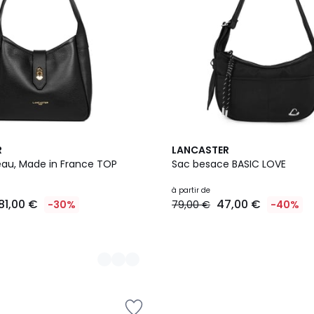
5
R
LANCASTER
Couleurs
seau, Made in France TOP
Sac besace BASIC LOVE
à partir de
81,00 €
47,00 €
-30%
79,00 €
-40%