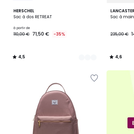
3
4,5
4,6
HERSCHEL
LANCASTE
Couleurs
/ 5
/ 5
Sac à dos RETREAT
Sac à main
Prix
à partir de
71,50 €
1
110,00 €
-35%
235,00 €
à
partir
de
71,50
4,5
4,6
€
/
/
au
5
5
lieu
de
110,00
€
35%
de
réduction
appliquée.