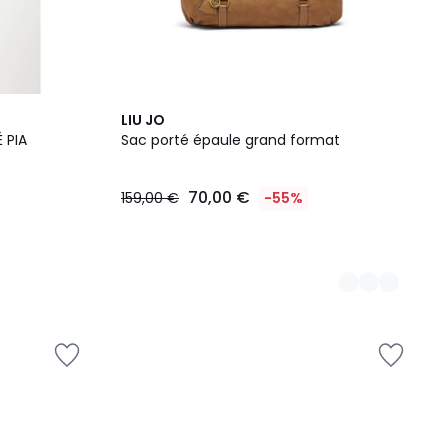
4
LIU JO
Couleurs
 PIA
Sac porté épaule grand format
70,00 €
159,00 €
-55%