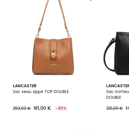
3
2
LANCASTER
LANCASTE
Couleurs
Couleurs
Sac seau zippé TOP DOUBLE
Sac trotte
DOUBLE
181,00 €
1
259,00 €
-30%
210,00 €