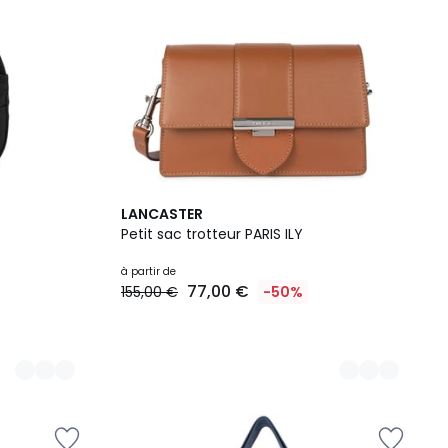
19
LANCASTER
Couleurs
Petit sac trotteur PARIS ILY
à partir de
77,00 €
155,00 €
-50%