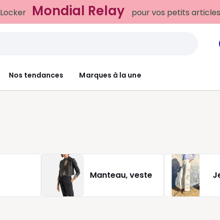
Mondial Relay
 Locker
pour vos petits article
Nos tendances
Marques à la une
Manteau, veste
J