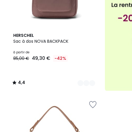
3
4,4
HERSCHEL
Couleurs
/ 5
Sac à dos NOVA BACKPACK
à partir de
49,30 €
85,00 €
-42%
4,4
/
5