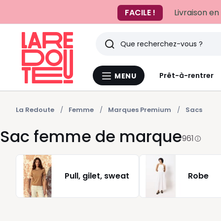
FACILE !
Livraison en
Rechercher
Derniers
Prêt-à-rentrer
MENU
Menu
articles
La
Redoute
vus
La Redoute
Femme
Marques Premium
Sacs
Sac femme de marque
961
Pull, gilet, sweat
Robe