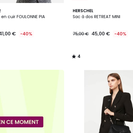
4
R
HERSCHEL
/
 en cuir FOULONNE PIA
Sac à dos RETREAT MINI
5
41,00 €
45,00 €
-40%
75,00 €
-40%
4
/
5