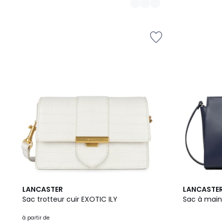
6
4,7
LANCASTER
LANCASTE
Couleurs
/ 5
Sac trotteur cuir EXOTIC ILY
Sac à main
à partir de