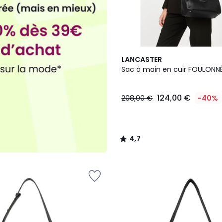
4,7
LANCASTER
/ 5
Sac à main en cuir FOULONNÉ
124,00 €
208,00 €
-40%
4,7
/
5