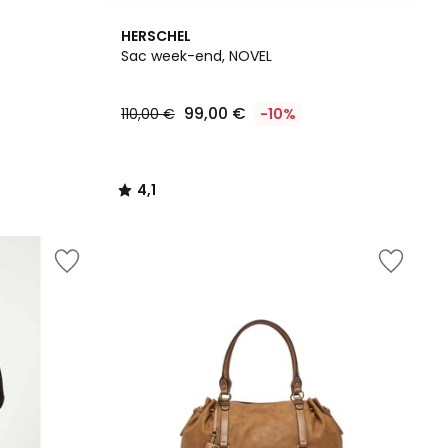
4,1
HERSCHEL
/ 5
Sac week-end, NOVEL
99,00 €
110,00 €
-10%
4,1
/
5