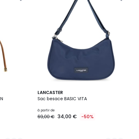
4
LANCASTER
Couleurs
IN
Sac besace BASIC VITA
à partir de
34,00 €
69,00 €
-50%