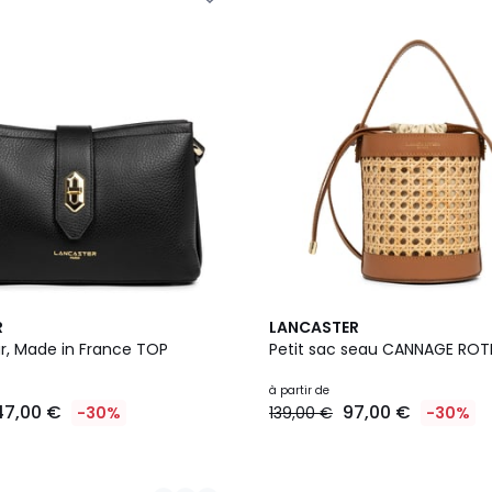
5
R
LANCASTER
Couleurs
ur, Made in France TOP
Petit sac seau CANNAGE ROT
à partir de
47,00 €
97,00 €
-30%
139,00 €
-30%