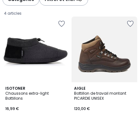
gauche
droite
4 articles
ISOTONER
AIGLE
Chaussons extra-light
Bottillon de travail montant
Bottillons
PICARDIE UNISEX
16,99
16,99 €
120,00 €
€.