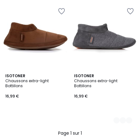
ISOTONER
2
ISOTONER
Chaussons extra-light
Chaussons extra-light
Couleurs
Bottillons
Bottillons
16,99 €
16,99 €
Page 1 sur 1