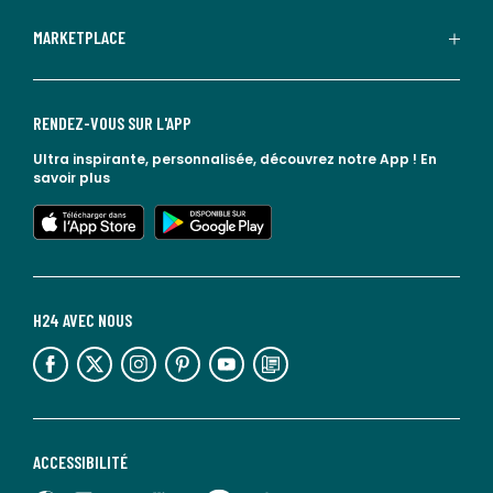
MARKETPLACE
RENDEZ-VOUS SUR L'APP
Ultra inspirante, personnalisée, découvrez notre App !
En
savoir plus
lien vers l'app store
lien vers google play
H24 AVEC NOUS
lien vers l'espace réseaux sociaux
lien vers l'espace réseaux sociaux
lien vers l'espace réseaux sociaux
lien vers l'espace réseaux sociaux
lien vers l'espace réseaux sociaux
lien vers le blog la redoute
ACCESSIBILITÉ
lien vers Sourdline