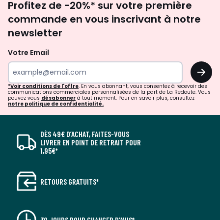
Profitez de -20%* sur votre première
newsletter
commande en vous inscrivant à notre
newsletter
Votre Email
OK
*Voir conditions de l'offre
. En vous abonnant, vous consentez à recevoir des
communications commerciales personnalisées de la part de La Redoute. Vous
pouvez vous
désabonner
à tout moment. Pour en savoir plus, consultez
notre politique de confidentialité.
DÈS 49€ D’ACHAT, FAITES-VOUS
LIVRER EN POINT DE RETRAIT POUR
1,95€*
RETOURS GRATUITS*
30 JOURS POUR CHANGER D'AVIS*