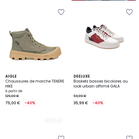
5
2
AIGLE
DEELUXE
Chaussures de marche TENERE
Baskets basses bicolores au
Couleurs
HIKE
look urbain affirmé GALA
à partir de
125,00 €
59,99 €
75,00 €
-40%
35,99 €
-40%