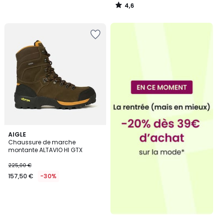
4,6
/
5
AIGLE
Chaussure de marche
montante ALTAVIO HI GTX
225,00 €
157,50 €
-30%