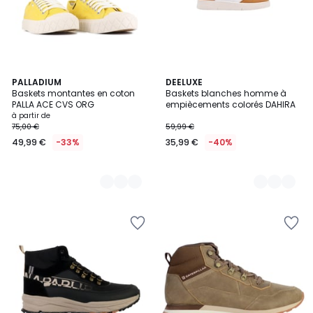
6
PALLADIUM
2
DEELUXE
Baskets montantes en coton
Baskets blanches homme à
Couleurs
Couleurs
PALLA ACE CVS ORG
empiècements colorés DAHIRA
à partir de
75,00 €
59,99 €
49,99 €
-33%
35,99 €
-40%