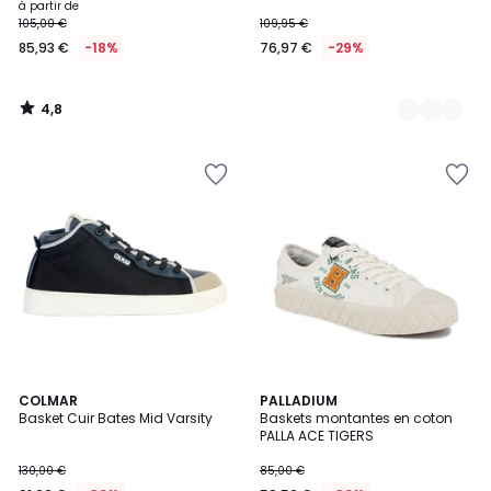
à partir de
105,00 €
109,95 €
85,93 €
-18%
76,97 €
-29%
4,8
/
5
COLMAR
3
PALLADIUM
Basket Cuir Bates Mid Varsity
Baskets montantes en coton
Couleurs
PALLA ACE TIGERS
130,00 €
85,00 €