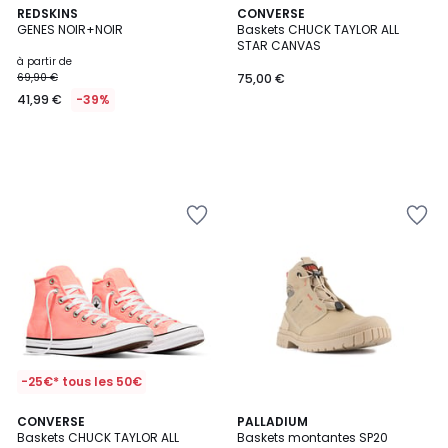
REDSKINS
CONVERSE
GENES NOIR+NOIR
Baskets CHUCK TAYLOR ALL
STAR CANVAS
à partir de
69,90 €
75,00 €
41,99 €
-39%
-25€* tous les 50€
CONVERSE
6
PALLADIUM
Baskets CHUCK TAYLOR ALL
Baskets montantes SP20
Couleurs