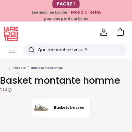
Mondial Relay
Livraison en Locker
EN CE MOMENT
pour vos petits articles
-20% dès 39€*
sur la mode
Voir
mon
La
panie
Redoute
Menu
Rechercher
Derniers
...
articles
Baskets
Baskets montantes
Basket montante homme
vus
214
Baskets basses