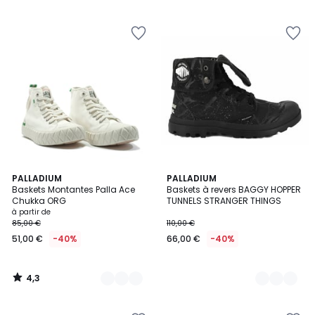
4,3
11
PALLADIUM
2
PALLADIUM
/ 5
Baskets Montantes Palla Ace
Baskets à revers BAGGY HOPPER
Couleurs
Couleurs
Chukka ORG
TUNNELS STRANGER THINGS
à partir de
85,00 €
110,00 €
51,00 €
-40%
66,00 €
-40%
4,3
/
5