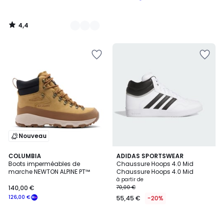
4,4
/
5
Nouveau
4,6
COLUMBIA
ADIDAS SPORTSWEAR
/ 5
Boots imperméables de
Chaussure Hoops 4.0 Mid
marche NEWTON ALPINE PT™
Chaussure Hoops 4.0 Mid
à partir de
140,00 €
70,00 €
126,00 €
55,45 €
-20%