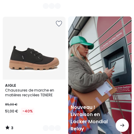
Nouveau
!
Livraison
en
Locker
Mondial
Relay
3
3
AIGLE
/
Chaussures de marche en
Couleurs
5
matières recyclées TENERE
85,00 €
Nouveau !
51,00 €
-40%
Livraison en
Locker Mondial
3
Relay
/