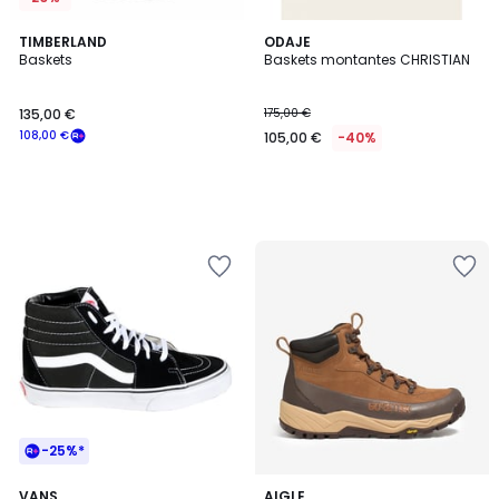
TIMBERLAND
ODAJE
Baskets
Baskets montantes CHRISTIAN
135,00 €
175,00 €
108,00 €
105,00 €
-40%
-25%*
4,5
2
VANS
2
AIGLE