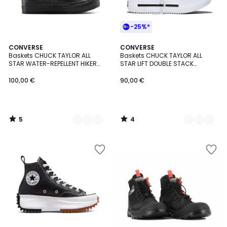
-25%*
5
4
3
CONVERSE
2
CONVERSE
/
/
Baskets CHUCK TAYLOR ALL
Baskets CHUCK TAYLOR ALL
Couleurs
Couleurs
5
5
STAR WATER-REPELLENT HIKER
STAR LIFT DOUBLE STACK
BOOT
PLATFORM CANVAS
100,00 €
90,00 €
5
4
/
/
5
5