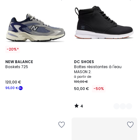
-20%*
4
NEW BALANCE
8
DC SHOES
/
Baskets 725
Bottes résistantes à l'eau
Couleurs
5
MASON 2.
à partir de
120,00 €
100,00 €
96,00 €
50,00 €
-50%
4
/
5