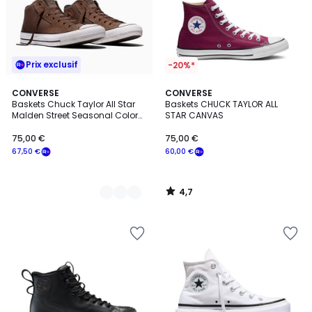
Prix exclusif
-20%*
4,7
2
CONVERSE
CONVERSE
/ 5
Baskets Chuck Taylor All Star
Baskets CHUCK TAYLOR ALL
Couleurs
Malden Street Seasonal Color
STAR CANVAS
Canvas
75,00 €
75,00 €
67,50 €
60,00 €
4,7
/
5