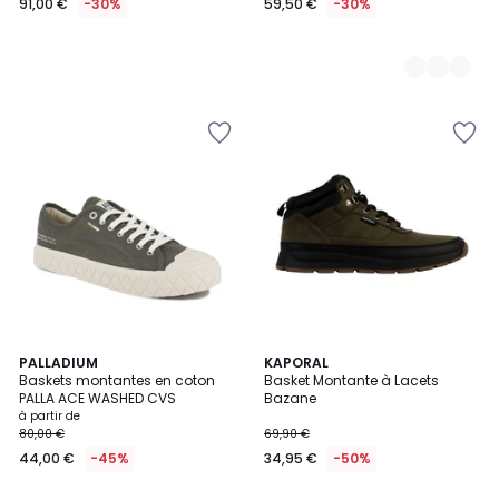
91,00 €
-30%
59,50 €
-30%
4
PALLADIUM
KAPORAL
Baskets montantes en coton
Basket Montante à Lacets
Couleurs
PALLA ACE WASHED CVS
Bazane
à partir de
80,00 €
69,90 €
44,00 €
-45%
34,95 €
-50%