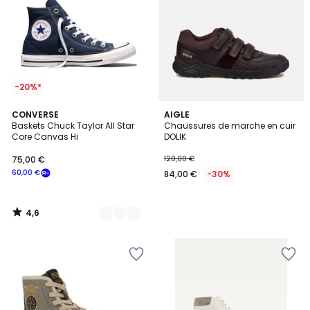
-20%*
4,6
7
CONVERSE
AIGLE
/ 5
Baskets Chuck Taylor All Star
Chaussures de marche en cuir
Couleurs
Core Canvas Hi
DOLIK
75,00 €
120,00 €
60,00 €
84,00 €
-30%
4,6
/
5