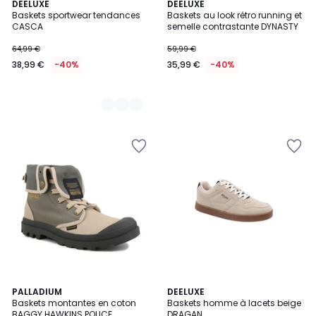
2
DEELUXE
DEELUXE
Baskets sportwear tendances
Baskets au look rétro running et
Couleurs
CASCA
semelle contrastante DYNASTY
64,99 €
59,99 €
38,99 €
-40%
35,99 €
-40%
PALLADIUM
DEELUXE
Baskets montantes en coton
Baskets homme à lacets beige
BAGGY HAWKINS POLICE
DRAGAN