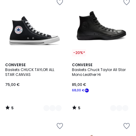
-20%*
5
5
2
CONVERSE
2
CONVERSE
/
/
Baskets CHUCK TAYLOR ALL
Baskets Chuck Taylor All Star
Couleurs
Couleurs
5
5
STAR CANVAS
Mono Leather Hi
75,00 €
85,00 €
68,00 €
5
5
/
/
5
5