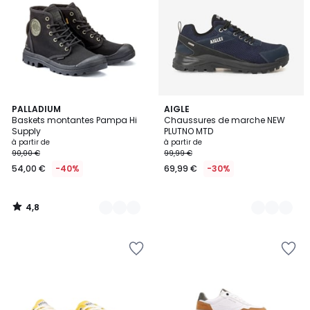
4,8
8
PALLADIUM
2
AIGLE
/ 5
Baskets montantes Pampa Hi
Chaussures de marche NEW
Couleurs
Couleurs
Supply
PLUTNO MTD
à partir de
à partir de
90,00 €
99,99 €
54,00 €
-40%
69,99 €
-30%
4,8
/
5