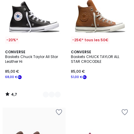
-20%*
-25€* tous les 50€
4,7
2
CONVERSE
CONVERSE
/ 5
Baskets Chuck Taylor All Star
Baskets CHUCK TAYLOR ALL
Couleurs
Leather Hi
STAR CROCODILE
85,00 €
85,00 €
68,00 €
51,00 €
4,7
/
5