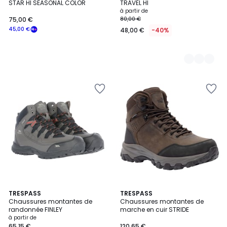
STAR HI SEASONAL COLOR
TRAVEL HI
à partir de
75,00 €
80,00 €
45,00 €
48,00 €
-40%
1
2
TRESPASS
TRESPASS
/
Chaussures montantes de
Chaussures montantes de
Couleurs
5
randonnée FINLEY
marche en cuir STRIDE
à partir de
65,15 €
120,65 €