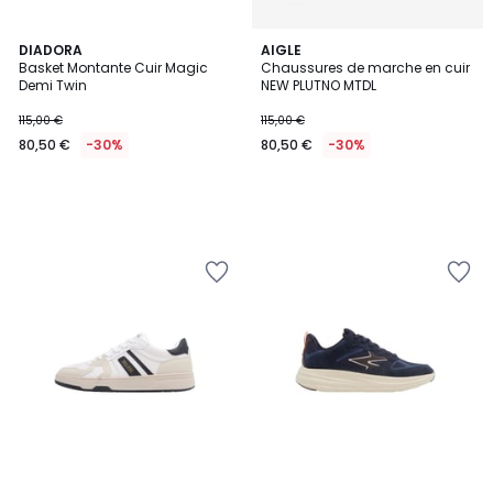
DIADORA
AIGLE
Basket Montante Cuir Magic
Chaussures de marche en cuir
Demi Twin
NEW PLUTNO MTDL
115,00 €
115,00 €
80,50 €
-30%
80,50 €
-30%