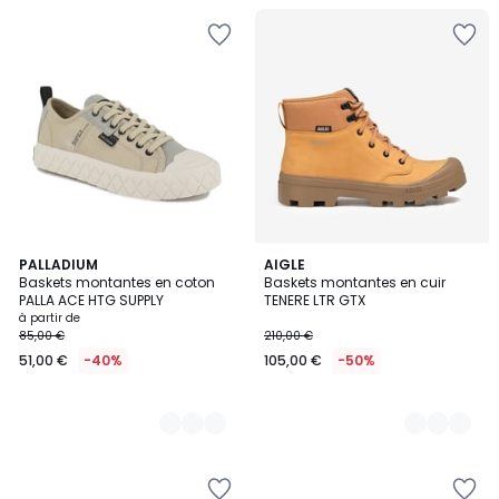
3
PALLADIUM
2
AIGLE
Baskets montantes en coton
Baskets montantes en cuir
Couleurs
Couleurs
PALLA ACE HTG SUPPLY
TENERE LTR GTX
à partir de
85,00 €
210,00 €
51,00 €
-40%
105,00 €
-50%