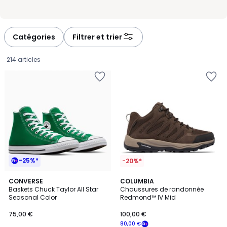
Catégories
Filtrer et trier
214 articles
-25%*
-20%*
4,4
13
CONVERSE
COLUMBIA
/ 5
Baskets Chuck Taylor All Star
Chaussures de randonnée
Couleurs
Seasonal Color
Redmond™ IV Mid
75,00
75,00 €
100,00 €
€.
80,00 €