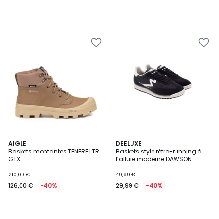
AIGLE
DEELUXE
Baskets montantes TENERE LTR
Baskets style rétro-running à
GTX
l’allure moderne DAWSON
210,00 €
49,99 €
126,00 €
-40%
29,99 €
-40%