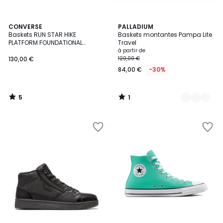
5
1
CONVERSE
4
PALLADIUM
/
/
Baskets RUN STAR HIKE
Baskets montantes Pampa Lite
Couleurs
5
5
PLATFORM FOUNDATIONAL
Travel
LEATHER
à partir de
130,00 €
120,00 €
84,00 €
-30%
5
1
/
/
5
5