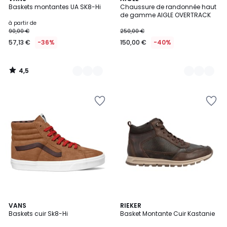
/ 5
Baskets montantes UA SK8-Hi
Chaussure de randonnée haut
Couleurs
Couleurs
de gamme AIGLE OVERTRACK
à partir de
90,00 €
250,00 €
57,13 €
-36%
150,00 €
-40%
4,5
/
5
4,8
VANS
2
RIEKER
/ 5
Baskets cuir Sk8-Hi
Basket Montante Cuir Kastanie
Couleurs