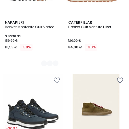
2
NAPAPIJRI
CATERPILLAR
Basket Montante Cuir Vortec
Basket Cuir Venture Hiker
Couleurs
à partir de
159,90 €
120,00 €
111,93 €
-30%
84,00 €
-30%
-20%*