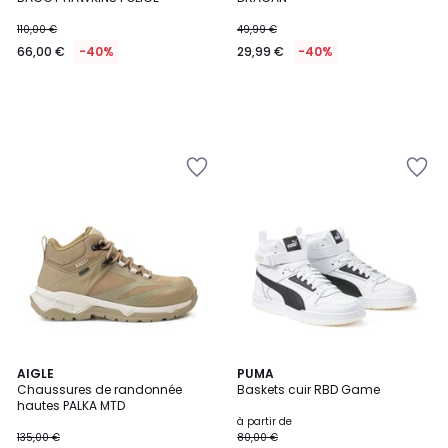
110,00 €
49,99 €
66,00 €
-40%
29,99 €
-40%
4,8
AIGLE
PUMA
/ 5
Chaussures de randonnée
Baskets cuir RBD Game
hautes PALKA MTD
à partir de
135,00 €
80,00 €