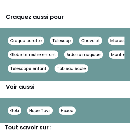
Craquez aussi pour
Croque carotte
Telescop
Chevalet
Microsco
Globe terrestre enfant
Ardoise magique
Montre V
Telescope enfant
Tableau école
Voir aussi
Goki
Hape Toys
Hexoa
Tout savoir sur :