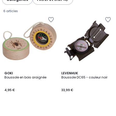
6 articles
GOKI
LEVENHUK
Boussole en bois araignée
Boussole DC65 - couleur noir
4,95
4,95 €
33,99 €
€.