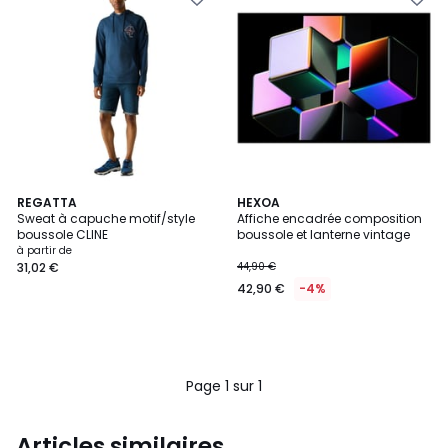
REGATTA
HEXOA
Sweat à capuche motif/style
Affiche encadrée composition
boussole CLINE
boussole et lanterne vintage
à partir de
31,02 €
44,90 €
42,90 €
-4%
Page 1 sur 1
Articles similaires