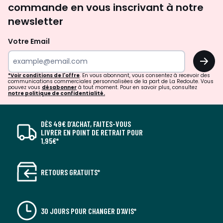
commande en vous inscrivant à notre
newsletter
Votre Email
OK
*Voir conditions de l'offre
. En vous abonnant, vous consentez à recevoir des
communications commerciales personnalisées de la part de La Redoute. Vous
pouvez vous
désabonner
à tout moment. Pour en savoir plus, consultez
notre politique de confidentialité.
DÈS 49€ D’ACHAT, FAITES-VOUS
LIVRER EN POINT DE RETRAIT POUR
1,95€*
RETOURS GRATUITS*
30 JOURS POUR CHANGER D'AVIS*