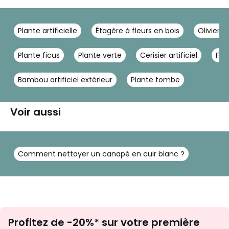
Plante artificielle
Étagère à fleurs en bois
Olivier ar
Plante ficus
Plante verte
Cerisier artificiel
Fleu
Bambou artificiel extérieur
Plante tombe
Voir aussi
Comment nettoyer un canapé en cuir blanc ?
Inscription
Profitez de -20%* sur votre première
newsletter