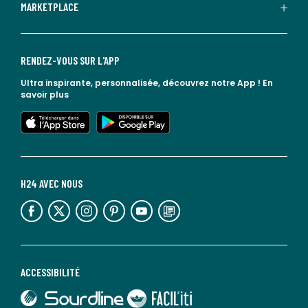
MARKETPLACE
RENDEZ-VOUS SUR L'APP
Ultra inspirante, personnalisée, découvrez notre App !
En
savoir plus
lien vers l'app store
lien vers google play
H24 AVEC NOUS
lien vers l'espace réseaux sociaux
lien vers l'espace réseaux sociaux
lien vers l'espace réseaux sociaux
lien vers l'espace réseaux sociaux
lien vers l'espace réseaux sociaux
lien vers le blog la redoute
ACCESSIBILITÉ
lien vers Sourdline
lien vers Faciliti