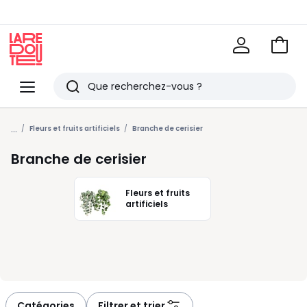
Voir
mon
La
panie
Redoute
Menu
Rechercher
Derniers
...
articles
Fleurs et fruits artificiels
Branche de cerisier
vus
Branche de cerisier
Fleurs et fruits
artificiels
Catégories
Filtrer et trier