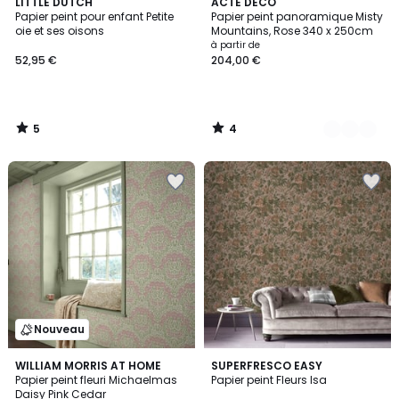
5
4
LITTLE DUTCH
5
ACTE DECO
/
/
Papier peint pour enfant Petite
Papier peint panoramique Misty
Couleurs
5
5
oie et ses oisons
Mountains, Rose 340 x 250cm
à partir de
52,95 €
204,00 €
5
4
/
/
5
5
Nouveau
WILLIAM MORRIS AT HOME
SUPERFRESCO EASY
Papier peint fleuri Michaelmas
Papier peint Fleurs Isa
Daisy Pink Cedar