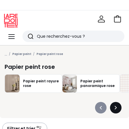
Voir
mon
La
panie
Redoute
Menu
Rechercher
Derniers
...
articles
Papier peint
Papier peint rose
vus
Papier peint rose
Papier peint rayure
Papier peint
rose
panoramique rose
Précédent
Suivan
-
-
défiler
défiler
à
à
Filtrer et trier