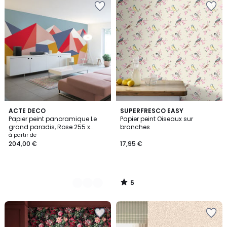
5
4
ACTE DECO
SUPERFRESCO EASY
/
Papier peint panoramique Le
Papier peint Oiseaux sur
Couleurs
5
grand paradis, Rose 255 x
branches
250cm
à partir de
204,00 €
17,95 €
5
/
5