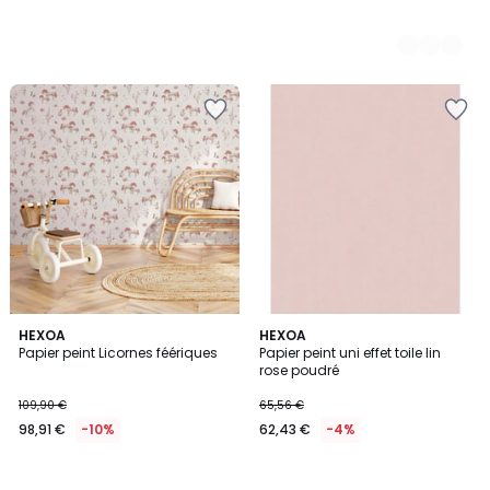
HEXOA
HEXOA
Papier peint Licornes féériques
Papier peint uni effet toile lin
rose poudré
109,90 €
65,56 €
98,91 €
-10%
62,43 €
-4%