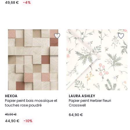
49,68 €
-4%
HEXOA
LAURA ASHLEY
Papier peint bois mosaïque et
Papier peint Herbier fleuri
touches rose poudré
Crosswell
49,90 €
64,90 €
44,90 €
-10%