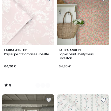
5
11
LAURA ASHLEY
LAURA ASHLEY
/
Papier peint Damassé Josette
Papier peint liberty fleuri
Couleurs
5
Loveston
64,90 €
64,90 €
5
/
5