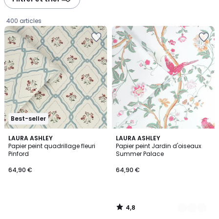
gauche
droite
400 articles
Best-seller
4,8
LAURA ASHLEY
5
LAURA ASHLEY
/ 5
Papier peint quadrillage fleuri
Papier peint Jardin d'oiseaux
Couleurs
Pinford
Summer Palace
64,90
64,90 €
64,90 €
€.
4,8
/
5