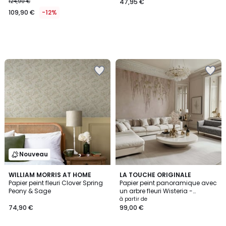
124,90 €
47,95 €
109,90 €
-12%
Nouveau
WILLIAM MORRIS AT HOME
3
LA TOUCHE ORIGINALE
Papier peint fleuri Clover Spring
Papier peint panoramique avec
Couleurs
Peony & Sage
un arbre fleuri Wisteria -
255x260 cm (l x h)
à partir de
74,90 €
99,00 €