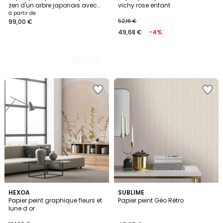
Couleurs
zen d'un arbre japonais avec
vichy rose enfant
fleurs - 85x260 cm (l x h)
à partir de
99,00 €
52,16 €
49,68 €
-4%
HEXOA
SUBLIME
Papier peint graphique fleurs et
Papier peint Géo Rétro
lune d or