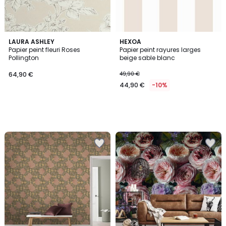
LAURA ASHLEY
HEXOA
Papier peint fleuri Roses
Papier peint rayures larges
Pollington
beige sable blanc
64,90 €
49,90 €
44,90 €
-10%