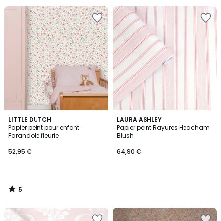
5
LITTLE DUTCH
LAURA ASHLEY
/
Papier peint pour enfant
Papier peint Rayures Heacham
5
Farandole fleurie
Blush
52,95 €
64,90 €
5
/
5