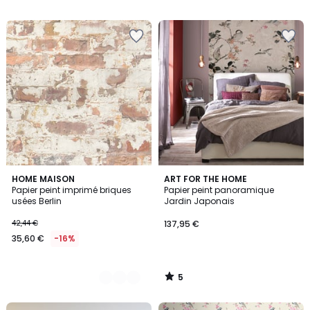
5
2
HOME MAISON
ART FOR THE HOME
/
Papier peint imprimé briques
Papier peint panoramique
Couleurs
5
usées Berlin
Jardin Japonais
42,44 €
137,95 €
35,60 €
-16%
5
/
5