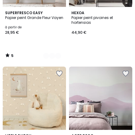
5
3
SUPERFRESCO EASY
HEXOA
/
Papier peint Grande Fleur Vayen
Papier peint pivoines et
Couleurs
5
hortensias
à partir de
28,95 €
44,90 €
5
/
5