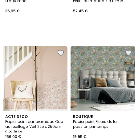
d'automne
Petits animaux de la ferme
36,95 €
52,45 €
4
ACTE DECO
BOUTIQUE
Papier peint panoramique Ode
Papier peint Fleurs de la
Couleurs
au feuillage, Vert 225 x 250cm
passion printemps
à partir de
156,00 €
19,95 €