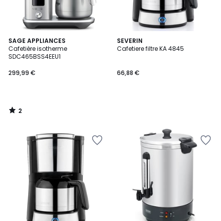
2
SAGE APPLIANCES
SEVERIN
/
Cafetière isotherme
Cafetiere filtre KA 4845
5
SDC465BSS4EEU1
299,99 €
66,88 €
2
/
5