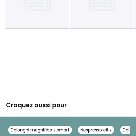
Craquez aussi pour
Delonghi magnifica s smart
Nespresso citiz
Delon