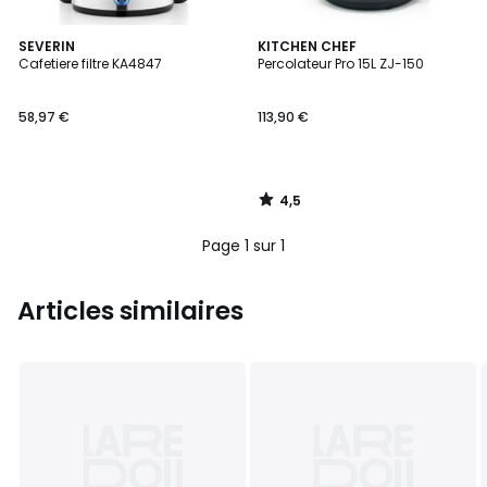
4,5
SEVERIN
KITCHEN CHEF
/ 5
Cafetiere filtre KA4847
Percolateur Pro 15L ZJ-150
58,97 €
113,90 €
4,5
/
5
Page 1 sur 1
Articles similaires