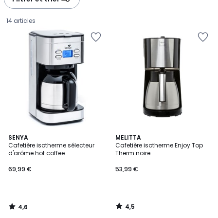
gauche
droite
14 articles
4,6
4,5
SENYA
MELITTA
/ 5
/ 5
Cafetière isotherme sélecteur
Cafetière isotherme Enjoy Top
d'arôme hot coffee
Therm noire
69,99
69,99 €
53,99 €
€.
4,5
4,6
/
/
5