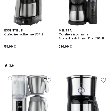
3,6
ESSENTIEL B
MELITTA
/ 5
Cafetière isotherme ECPI 2
Cafetière isotherme
AromaFresh Therm Pro 1030-11
59,99 €
236,99 €
3,6
/
5