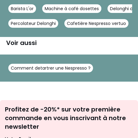
Barista L'or
Machine à café dosettes
Delonghi ded
Percolateur Delonghi
Cafetière Nespresso vertuo
Voir aussi
Comment detartrer une Nespresso ?
Inscription
Profitez de -20%* sur votre première
newsletter
commande en vous inscrivant à notre
newsletter