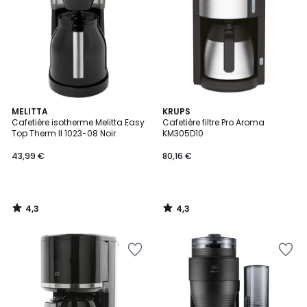
4,3
4,3
MELITTA
KRUPS
/ 5
/ 5
Cafetière isotherme Melitta Easy
Cafetière filtre Pro Aroma
Top Therm II 1023-08 Noir
KM305D10
43,99 €
80,16 €
4,3
4,3
/
/
5
5