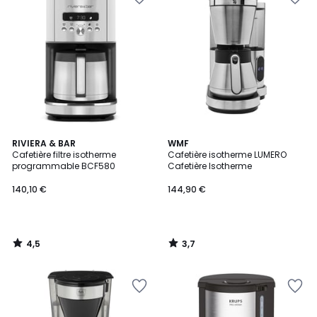
4,5
3,7
RIVIERA & BAR
WMF
/ 5
/ 5
Cafetière filtre isotherme
Cafetière isotherme LUMERO
programmable BCF580
Cafetière Isotherme
140,10 €
144,90 €
4,5
3,7
/
/
5
5