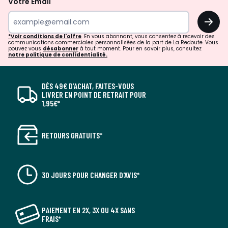
Votre Email
OK
*Voir conditions de l'offre
. En vous abonnant, vous consentez à recevoir des
communications commerciales personnalisées de la part de La Redoute. Vous
pouvez vous
désabonner
à tout moment. Pour en savoir plus, consultez
notre politique de confidentialité.
DÈS 49€ D’ACHAT, FAITES-VOUS
LIVRER EN POINT DE RETRAIT POUR
1,95€*
RETOURS GRATUITS*
30 JOURS POUR CHANGER D'AVIS*
PAIEMENT EN 2X, 3X OU 4X SANS
FRAIS*