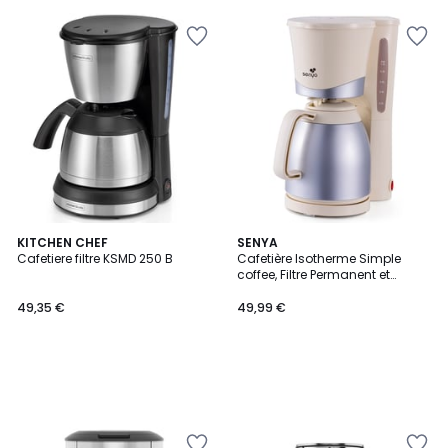
5
KITCHEN CHEF
SENYA
Cafetiere filtre KSMD 250 B
Cafetière Isotherme Simple
coffee, Filtre Permanent et
Système Anti-Goutte, Arrêt
Automatique
49,35 €
49,99 €