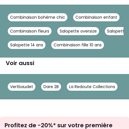
Combinaison bohème chic
Combinaison enfant
Combinaison fleurs
Salopette oversize
Salopette 
Salopette 14 ans
Combinaison fille 10 ans
Voir aussi
Vertbaudet
Dare 2B
La Redoute Collections
Inscription
Profitez de -20%* sur votre première
newsletter