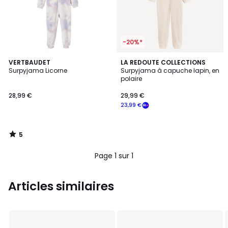
-20%*
5
VERTBAUDET
LA REDOUTE COLLECTIONS
/
Surpyjama Licorne
Surpyjama à capuche lapin, en
5
polaire
28,99 €
29,99 €
23,99 €
5
/
5
Page 1 sur 1
Articles similaires