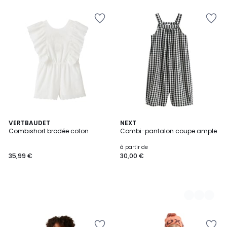
VERTBAUDET
3
NEXT
Combishort brodée coton
Combi-pantalon coupe ample
Couleurs
à partir de
35,99 €
30,00 €