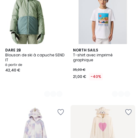
2
DARE 2B
2
NORTH SAILS
Blouson de ski à capuche SEND
T-shirt avec imprimé
Couleurs
Couleurs
IT
graphique
à partir de
42,40 €
35,00 €
21,00 €
-40%