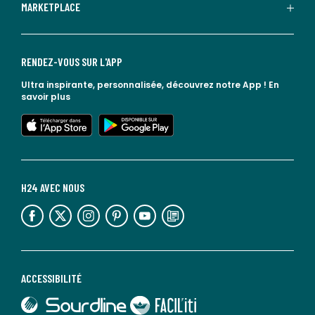
MARKETPLACE
RENDEZ-VOUS SUR L'APP
Ultra inspirante, personnalisée, découvrez notre App !
En
savoir plus
lien vers l'app store
lien vers google play
H24 AVEC NOUS
lien vers l'espace réseaux sociaux
lien vers l'espace réseaux sociaux
lien vers l'espace réseaux sociaux
lien vers l'espace réseaux sociaux
lien vers l'espace réseaux sociaux
lien vers le blog la redoute
ACCESSIBILITÉ
lien vers Sourdline
lien vers Faciliti