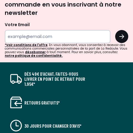
commande en vous inscrivant à notre
newsletter
Votre Email
OK
*Voir conditions de l'offre
. En vous abonnant, vous consentez à recevoir des
communications commerciales personnalisées de la part de La Redoute. Vous
pouvez vous
désabonner
à tout moment. Pour en savoir plus, consultez
notre politique de confidentialité.
DÈS 49€ D’ACHAT, FAITES-VOUS
LIVRER EN POINT DE RETRAIT POUR
1,95€*
RETOURS GRATUITS*
30 JOURS POUR CHANGER D'AVIS*