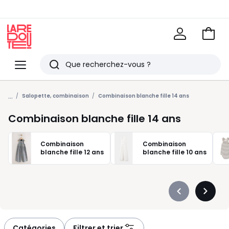
Voir
mon
La
panie
Redoute
Menu
Rechercher
Derniers
...
articles
Salopette, combinaison
Combinaison blanche fille 14 ans
vus
Combinaison blanche fille 14 ans
Combinaison
Combinaison
blanche fille 12 ans
blanche fille 10 ans
Précédent
Suivan
-
-
défiler
défiler
à
à
Catégories
Filtrer et trier