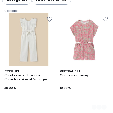
gauche
droite
10 articles
CYRILLUS
2
VERTBAUDET
Combinaison Suzanne –
Combi short jersey
Couleurs
Collection Fêtes et Mariages
35,00
35,00 €
19,99 €
€.