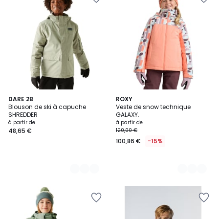
2
DARE 2B
3
ROXY
Blouson de ski à capuche
Veste de snow technique
Couleurs
Couleurs
SHREDDER
GALAXY.
à partir de
à partir de
48,65 €
120,00 €
100,86 €
-15%