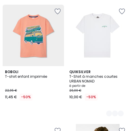
BOBOLI
2
QUIKSILVER
T-shirt enfant imprimée
T-Shirt à manches courtes
Couleurs
URBAN NOMAD
à partir de
22,95 €
20,00 €
11,45 €
-50%
10,00 €
-50%