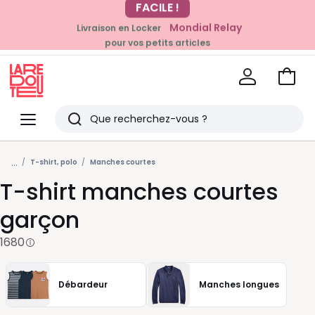
Mondial Relay
Livraison en Locker
EN CE MOMENT
pour vos petits articles
-20% dès 39€*
sur la mode
Voir
mon
La
panie
Redoute
Menu
Rechercher
Derniers
...
articles
T-shirt, polo
Manches courtes
T-shirt manches courtes
vus
garçon
1680
Débardeur
Manches longues