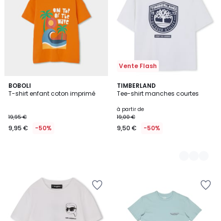
Vente Flash
BOBOLI
4
TIMBERLAND
T-shirt enfant coton imprimé
Tee-shirt manches courtes
Couleurs
à partir de
19,95 €
19,00 €
9,95 €
-50%
9,50 €
-50%