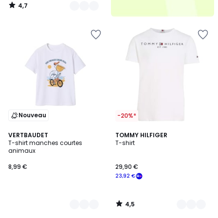
4,7
/
5
Nouveau
-20%*
4,5
2
VERTBAUDET
4
TOMMY HILFIGER
/ 5
T-shirt manches courtes
T-shirt
Couleurs
Couleurs
animaux
8,99 €
29,90 €
23,92 €
4,5
/
5