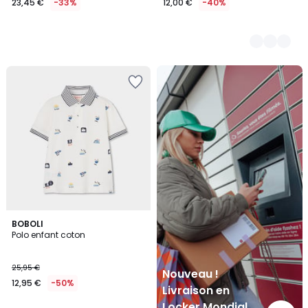
23,45 €
-33%
12,00 €
-40%
Nouveau
!
Livraison
en
Locker
Mondial
Relay
BOBOLI
Polo enfant coton
25,95 €
Nouveau !
12,95 €
-50%
Livraison en
Locker Mondial