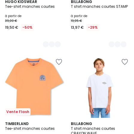
3
HUGO KIDSWEAR
4
BILLABONG
Tee-shirt manches courtes
T shirt manches courtes STAMP
Couleurs
Couleurs
à partir de
à partir de
39,00 €
19,95 €
19,50 €
-50%
13,97 €
-29%
Vente Flash
TIMBERLAND
2
BILLABONG
Tee-shirt manches courtes
T shirt manches courtes
Couleurs
CRAYON WAVE