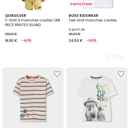
Vente Flash
QUIKSILVER
4
BOSS KIDSWEAR
T-Shirt à manches courtes ONE
Tee-shirt manches courtes
Couleurs
PIECE PIRATES ISLAND
à partir de
28,00 €
49,00 €
16,80 €
-40%
24,50 €
-50%