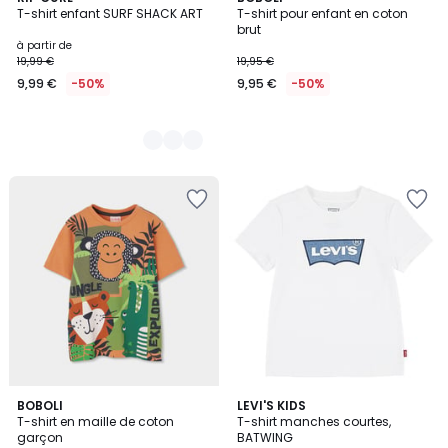
T-shirt enfant SURF SHACK ART
T-shirt pour enfant en coton
Couleurs
brut
à partir de
19,99 €
19,95 €
9,99 €
-50%
9,95 €
-50%
5
BOBOLI
LEVI'S KIDS
/
T-shirt en maille de coton
T-shirt manches courtes,
5
garçon
BATWING