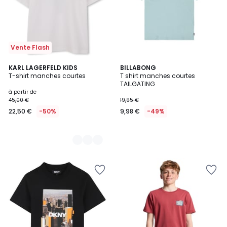
Vente Flash
2
KARL LAGERFELD KIDS
BILLABONG
T-shirt manches courtes
T shirt manches courtes
Couleurs
TAILGATING
à partir de
45,00 €
19,95 €
22,50 €
-50%
9,98 €
-49%