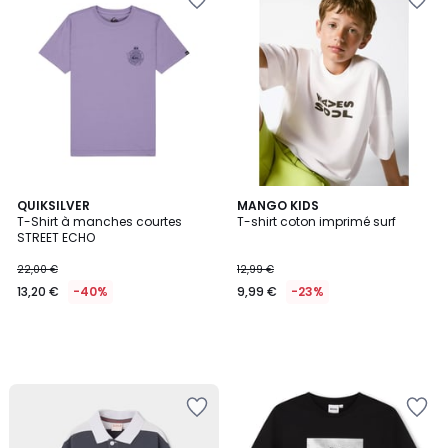
QUIKSILVER
MANGO KIDS
T-Shirt à manches courtes
T-shirt coton imprimé surf
STREET ECHO
22,00 €
12,99 €
13,20 €
-40%
9,99 €
-23%