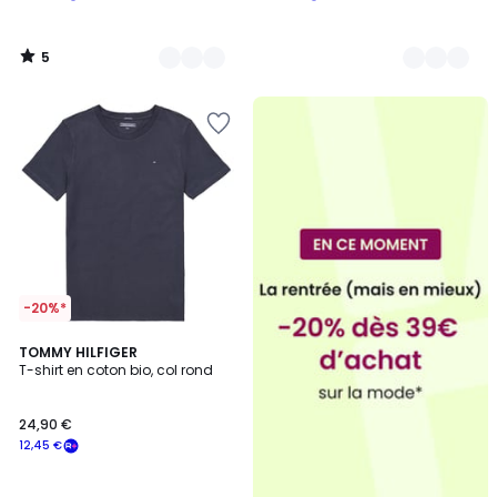
5
/
5
-20%*
4,7
4
TOMMY HILFIGER
/ 5
T-shirt en coton bio, col rond
Couleurs
24,90 €
12,45 €