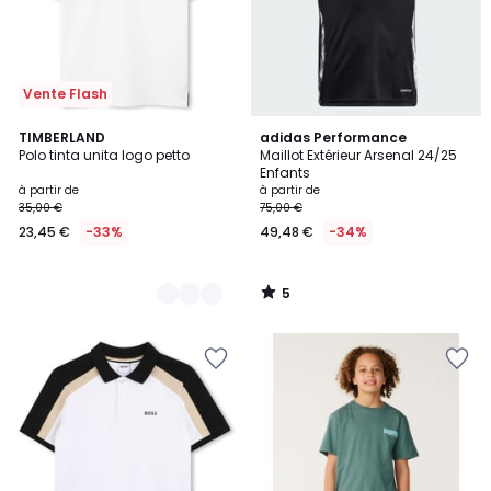
Vente Flash
5
4
TIMBERLAND
adidas Performance
/
Polo tinta unita logo petto
Maillot Extérieur Arsenal 24/25
Couleurs
5
Enfants
à partir de
à partir de
35,00 €
75,00 €
23,45 €
-33%
49,48 €
-34%
5
/
5