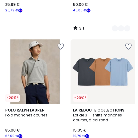
25,99 €
50,00 €
€
20,79 €
40,00 €
souscrivez
à
notre
3,1
programme
/
5
pour
payer
à
la
place
20,79
€.
-20%*
-20%*
5
3
POLO RALPH LAUREN
2
LA REDOUTE COLLECTIONS
/
Polo manches courtes
Lot de 3 T-shirts manches
Couleurs
Couleurs
5
courtes, à col rond
85,00 €
15,99 €
68,00 €
12,79 €