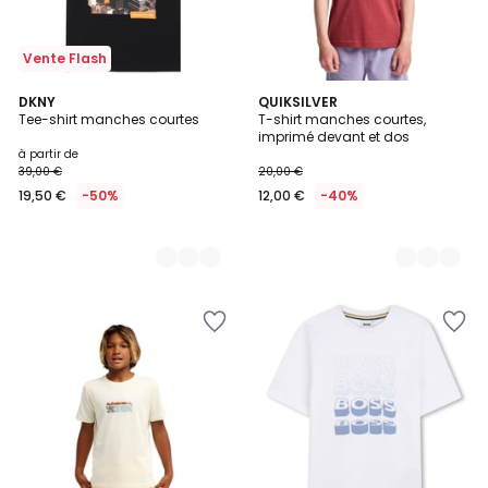
Vente Flash
2
DKNY
3
QUIKSILVER
Tee-shirt manches courtes
T-shirt manches courtes,
Couleurs
Couleurs
imprimé devant et dos
à partir de
39,00 €
20,00 €
19,50 €
-50%
12,00 €
-40%