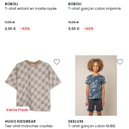
BOBOLI
BOBOLI
T-shirt enfant en maille rayée
T-shirt garçon coton imprimé
17,95 €
19,95 €
8,95 €
-50%
9,95 €
-50%
Vente Flash
2
HUGO KIDSWEAR
3
DEELUXE
Tee-shirt manches courtes
T-shirt garçon coton NUBIE
Couleurs
Couleurs