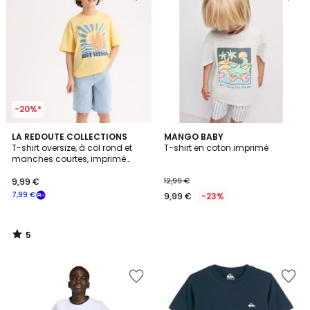
-20%*
5
LA REDOUTE COLLECTIONS
MANGO BABY
/
T-shirt oversize, à col rond et
T-shirt en coton imprimé
5
manches courtes, imprimé
devant et au dos
9,99 €
12,99 €
7,99 €
9,99 €
-23%
5
/
5