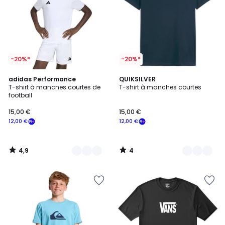
-20%*
-20%*
4,9
4
5
adidas Performance
8
QUIKSILVER
/ 5
/
T-shirt à manches courtes de
T-shirt à manches courtes
Couleurs
Couleurs
5
football
15,00 €
15,00 €
12,00 €
12,00 €
4,9
4
/
/
5
5