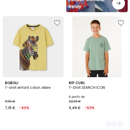
Relay
BOBOLI
3
RIP CURL
T-shirt enfant coton zèbre
T-Shirt SEARCH ICON
Couleurs
à partir de
17,95 €
22,99 €
7,15 €
-60%
11,49 €
-50%