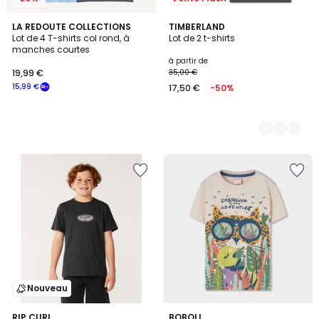
LA REDOUTE COLLECTIONS
2
TIMBERLAND
Lot de 4 T-shirts col rond, à
Lot de 2 t-shirts
Couleurs
manches courtes
à partir de
19,99 €
35,00 €
15,99 €
17,50 €
-50%
Nouveau
3
RIP CURL
BOBOLI