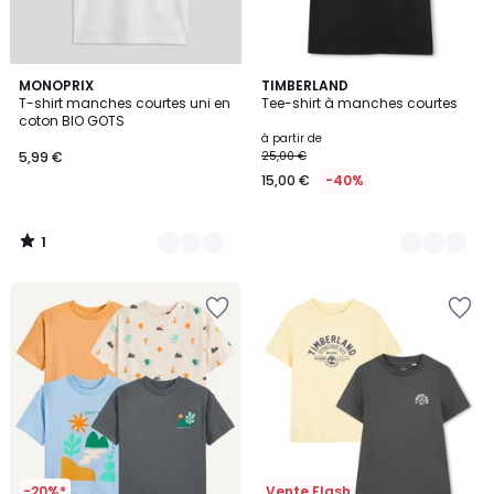
1
4
MONOPRIX
11
TIMBERLAND
/
T-shirt manches courtes uni en
Tee-shirt à manches courtes
Couleurs
Couleurs
5
coton BIO GOTS
à partir de
5,99 €
25,00 €
15,00 €
-40%
1
/
5
-20%*
Vente Flash