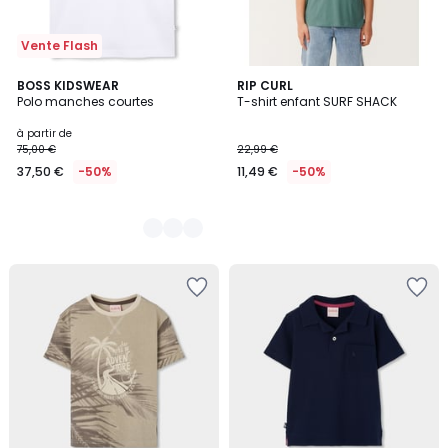
Vente Flash
3
BOSS KIDSWEAR
RIP CURL
Polo manches courtes
T-shirt enfant SURF SHACK
Couleurs
à partir de
75,00 €
22,99 €
37,50 €
-50%
11,49 €
-50%