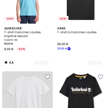
-20%*
-20%*
4,5
8
QUIKSILVER
2
VANS
/ 5
T-shirt manches courtes,
T-shirt à manches courtes
Couleurs
Couleurs
imprimé devant
à partir de
18,00 €
25,00 €
20,00 €
9,00 €
-50%
4,5
/
5