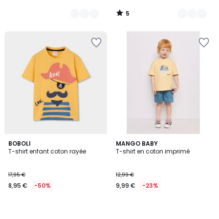
5
/
5
BOBOLI
MANGO BABY
T-shirt enfant coton rayée
T-shirt en coton imprimé
17,95 €
12,99 €
8,95 €
-50%
9,99 €
-23%