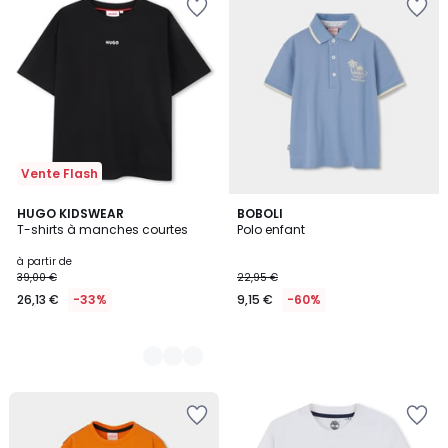
Vente Flash
5
HUGO KIDSWEAR
BOBOLI
T-shirts à manches courtes
Polo enfant
Couleurs
à partir de
39,00 €
22,95 €
26,13 €
-33%
9,15 €
-60%