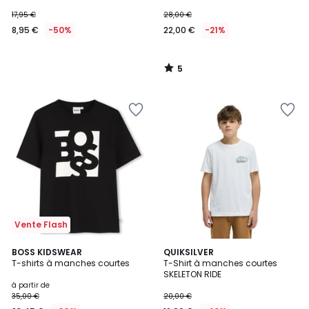
17,95 €
28,00 €
8,95 €
-50%
22,00 €
-21%
5
/
5
Vente Flash
BOSS KIDSWEAR
3
QUIKSILVER
T-shirts à manches courtes
T-Shirt à manches courtes
Couleurs
SKELETON RIDE
à partir de
35,00 €
20,00 €