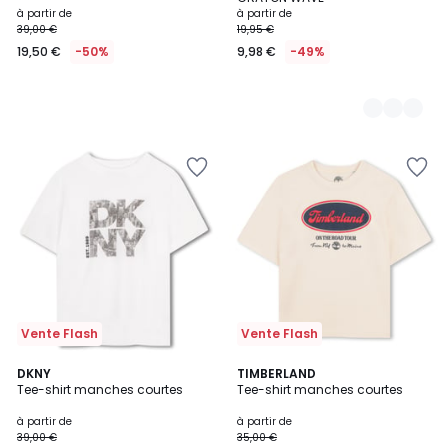
à partir de
à partir de
39,00 €
19,95 €
19,50 €
-50%
9,98 €
-49%
Vente Flash
Vente Flash
DKNY
2
TIMBERLAND
Tee-shirt manches courtes
Tee-shirt manches courtes
Couleurs
à partir de
à partir de
39,00 €
35,00 €