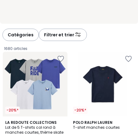
Catégories
Filtrer et trier
1680 articles
-20%*
-20%*
3,1
LA REDOUTE COLLECTIONS
7
POLO RALPH LAUREN
/
Lot de 5 T-shirts col rond à
T-shirt manches courtes
Couleurs
5
manches courtes, thème skate
25,99