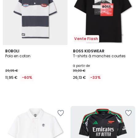
Vente Flash
BOBOLI
BOSS KIDSWEAR
Polo en coton
T-shirts à manches courtes
à partir de
29,95 €
39,00 €
11,95 €
-60%
26,13 €
-33%