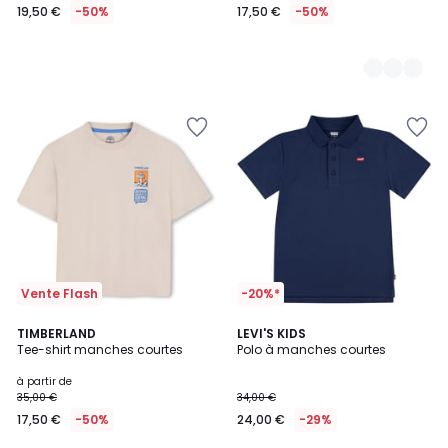
19,50 €
-50%
17,50 €
-50%
Vente Flash
-20%*
5
2
TIMBERLAND
3
LEVI'S KIDS
/
Tee-shirt manches courtes
Polo à manches courtes
Couleurs
Couleurs
5
à partir de
35,00 €
34,00 €
17,50 €
-50%
24,00 €
-29%