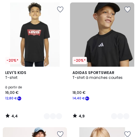
-20%*
-20%*
4,4
4,9
8
LEVI'S KIDS
2
ADIDAS SPORTSWEAR
/ 5
/ 5
T-shirt
T-shirt à manches courtes
Couleurs
Couleurs
à partir de
16,00 €
18,00 €
12,80 €
14,40 €
4,4
4,9
/
/
5
5