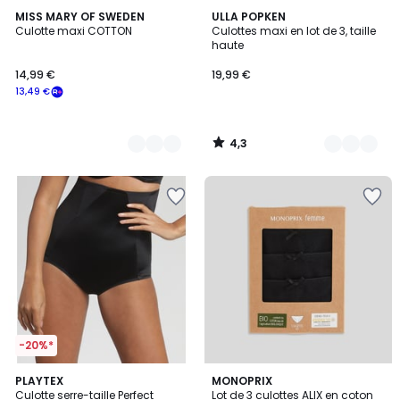
4,3
4
MISS MARY OF SWEDEN
3
ULLA POPKEN
/ 5
Culotte maxi COTTON
Culottes maxi en lot de 3, taille
Couleurs
Couleurs
haute
14,99 €
19,99 €
13,49 €
4,3
/
5
-20%*
4,1
3
PLAYTEX
4
MONOPRIX
/ 5
Culotte serre-taille Perfect
Lot de 3 culottes ALIX en coton