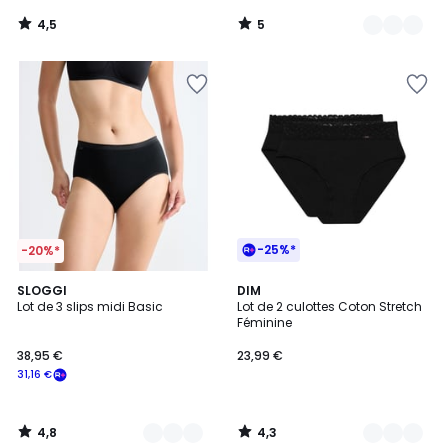
4,5
5
/
/
5
5
-25%*
-20%*
4,8
4,3
4
SLOGGI
2
DIM
/ 5
/ 5
Lot de 3 slips midi Basic
Lot de 2 culottes Coton Stretch
Couleurs
Couleurs
Féminine
38,95 €
23,99 €
31,16 €
4,8
4,3
/
/