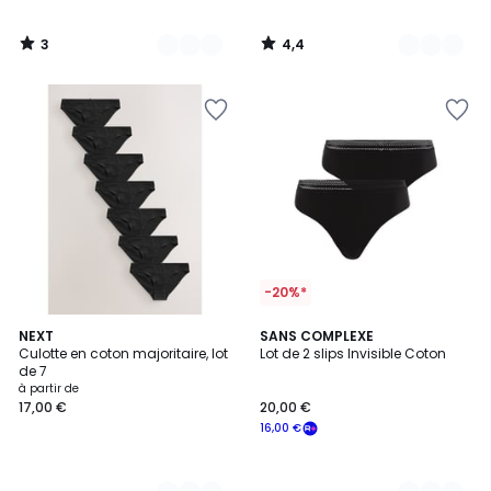
3
4,4
/
/
5
5
-20%*
5
NEXT
3
SANS COMPLEXE
Culotte en coton majoritaire, lot
Lot de 2 slips Invisible Coton
Couleurs
Couleurs
de 7
à partir de
17,00 €
20,00 €
16,00 €