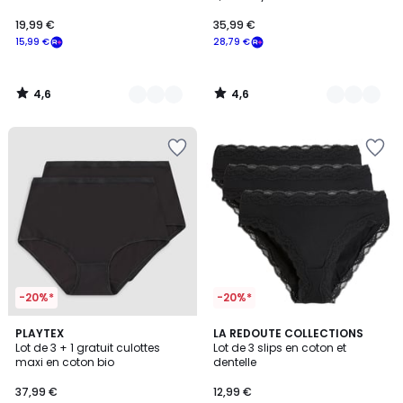
19,99 €
35,99 €
15,99 €
28,79 €
4,6
4,6
/
/
5
5
-20%*
-20%*
4,5
3,5
3
PLAYTEX
3
LA REDOUTE COLLECTIONS
/ 5
/ 5
Lot de 3 + 1 gratuit culottes
Lot de 3 slips en coton et
Couleurs
Couleurs
maxi en coton bio
dentelle
37,99 €
12,99 €