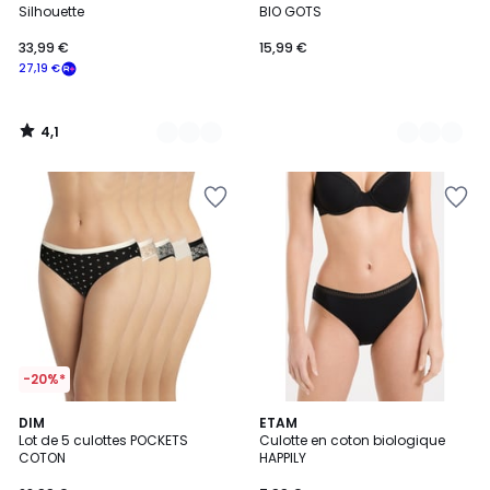
Couleurs
Couleurs
Silhouette
BIO GOTS
33,99 €
15,99 €
27,19 €
4,1
/
5
-20%*
5
4,3
5
DIM
5
ETAM
/
/ 5
Lot de 5 culottes POCKETS
Culotte en coton biologique
Couleurs
Couleurs
5
COTON
HAPPILY