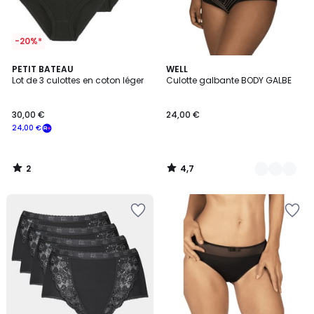
-20%*
2
4,7
PETIT BATEAU
3
WELL
/
/ 5
Lot de 3 culottes en coton léger
Culotte galbante BODY GALBE
Couleurs
5
30,00 €
24,00 €
24,00 €
2
4,7
/
/
5
5