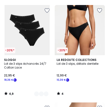
5
5
-20%*
-20%*
4,9
4
2
SLOGGI
LA REDOUTE COLLECTIONS
/ 5
/
Lot de 3 slips échancrés 24/7
Lot de 3 slips, détails dentelle
Couleurs
5
Cotton Lace
22,95 €
12,99 €
18,36 €
10,39 €
4,9
4
/
/
5
5