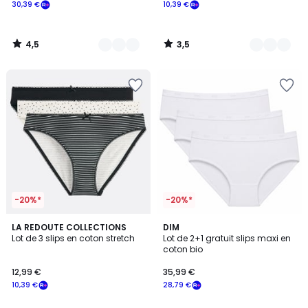
30,39 €
10,39 €
4,5
3,5
/
/
5
5
-20%*
-20%*
4,5
5
LA REDOUTE COLLECTIONS
2
DIM
/ 5
/
Lot de 3 slips en coton stretch
Lot de 2+1 gratuit slips maxi en
Couleurs
5
coton bio
12,99 €
35,99 €
10,39 €
28,79 €