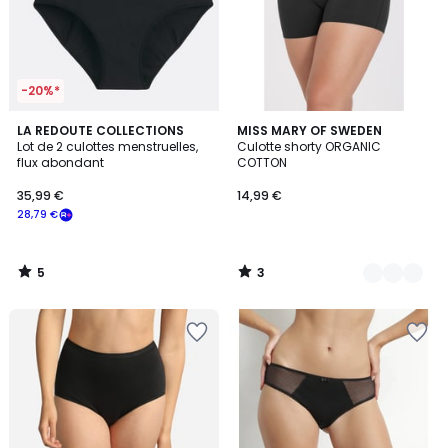
-20%*
5
3
LA REDOUTE COLLECTIONS
4
MISS MARY OF SWEDEN
/
/
Lot de 2 culottes menstruelles,
Culotte shorty ORGANIC
Couleurs
5
5
flux abondant
COTTON
35,99 €
14,99 €
28,79 €
5
3
/
/
5
5