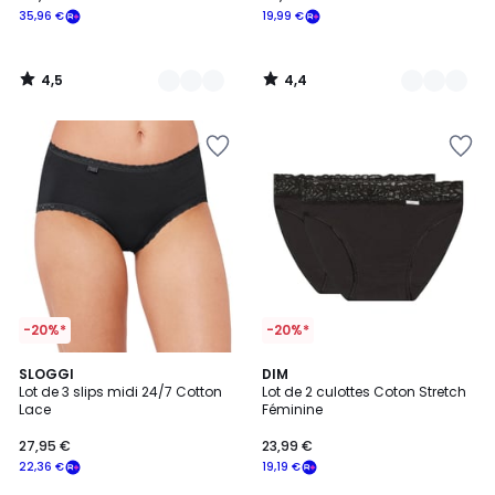
35,96 €
19,99 €
4,5
4,4
/
/
5
5
-20%*
-20%*
4,2
3,6
2
SLOGGI
2
DIM
/ 5
/ 5
Lot de 3 slips midi 24/7 Cotton
Lot de 2 culottes Coton Stretch
Couleurs
Couleurs
Lace
Féminine
27,95 €
23,99 €
22,36 €
19,19 €