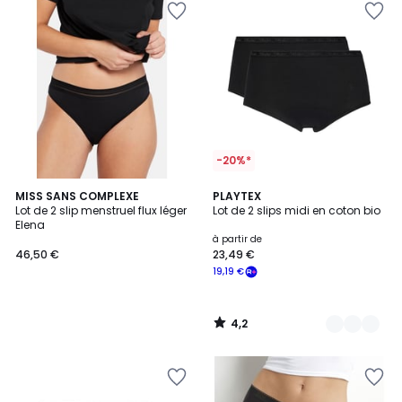
-20%*
4,2
MISS SANS COMPLEXE
2
PLAYTEX
/ 5
Lot de 2 slip menstruel flux léger
Lot de 2 slips midi en coton bio
Couleurs
Elena
à partir de
46,50 €
23,49 €
19,19 €
4,2
/
5