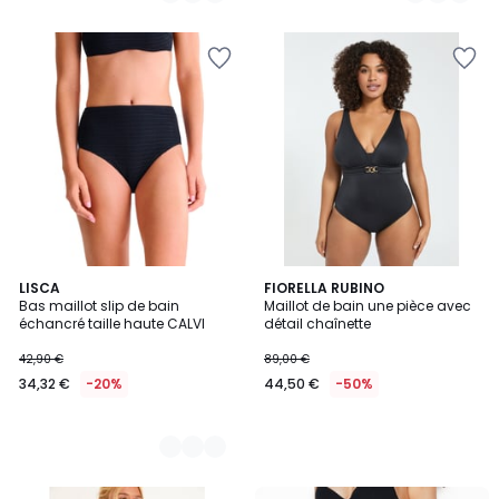
5
2
LISCA
FIORELLA RUBINO
Bas maillot slip de bain
Maillot de bain une pièce avec
Couleurs
échancré taille haute CALVI
détail chaînette
42,90 €
89,00 €
34,32 €
-20%
44,50 €
-50%