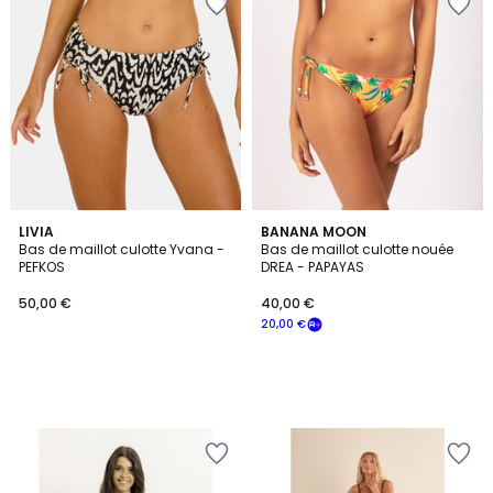
LIVIA
BANANA MOON
Bas de maillot culotte Yvana -
Bas de maillot culotte nouée
PEFKOS
DREA - PAPAYAS
50,00 €
40,00 €
20,00 €