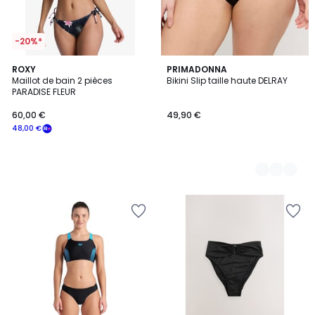
-20%*
ROXY
2
PRIMADONNA
Maillot de bain 2 pièces
Bikini Slip taille haute DELRAY
Couleurs
PARADISE FLEUR
60,00 €
49,90 €
48,00 €