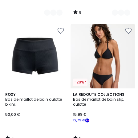
5
/
5
-20%*
5
5
ROXY
LA REDOUTE COLLECTIONS
/
/
Bas de maillot de bain culotte
Bas de maillot de bain slip,
5
5
bikini.
culotte
50,00 €
15,99 €
12,79 €