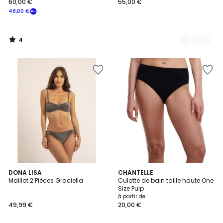
60,00 €
55,00 €
48,00 €
4
/
5
5
3
DONA LISA
4
CHANTELLE
/
Maillot 2 Pièces Graciella
Culotte de bain taille haute One
Couleurs
Couleurs
5
Size Pulp
à partir de
49,99 €
20,00 €