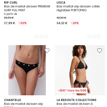
5
RIP CURL
3
LISCA
Bas de maillot de bain PREMIUM
Bas maillot slip de bain côtés
Couleurs
Couleurs
SURF FULL PANT
réglables PORTOFINO
à partir de
39,99 €
42,90 €
27,99 €
-30%
34,32 €
-20%
-25€* tous les 50€
5
CHANTELLE
2
LA REDOUTE COLLECTIONS
/
Bas de maillot de bain slip
Bas de maillot de bain à
Couleurs