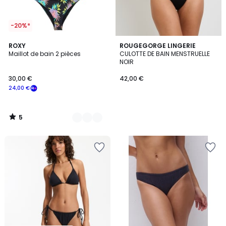
-20%*
5
2
ROXY
ROUGEGORGE LINGERIE
/
Maillot de bain 2 pièces
CULOTTE DE BAIN MENSTRUELLE
Couleurs
5
NOIR
30,00 €
42,00 €
24,00 €
5
/
5