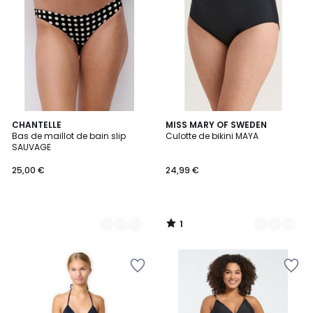
1
3
CHANTELLE
3
MISS MARY OF SWEDEN
/
Bas de maillot de bain slip
Culotte de bikini MAYA
Couleurs
Couleurs
5
SAUVAGE
25,00 €
24,99 €
1
/
5