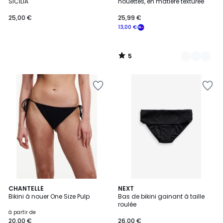
5
SICILIA
nouettes, en matière texturée
25,00 €
25,99 €
13,00 €
5
/
5
5
CHANTELLE
NEXT
Bikini à nouer One Size Pulp
Bas de bikini gainant à taille
Couleurs
roulée
à partir de
20,00 €
26,00 €