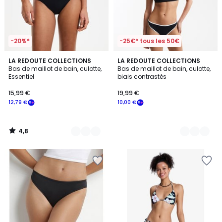
-20%*
-25€* tous les 50€
4,8
2
LA REDOUTE COLLECTIONS
2
LA REDOUTE COLLECTIONS
/ 5
Bas de maillot de bain, culotte,
Bas de maillot de bain, culotte,
Couleurs
Couleurs
Essentiel
biais contrastés
15,99 €
19,99 €
12,79 €
10,00 €
4,8
/
5