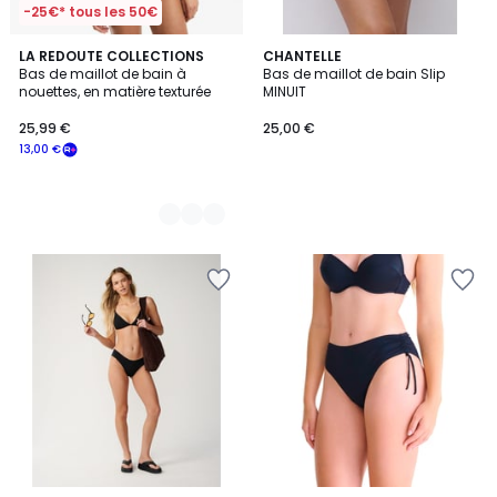
-25€* tous les 50€
2
LA REDOUTE COLLECTIONS
CHANTELLE
Bas de maillot de bain à
Bas de maillot de bain Slip
Couleurs
nouettes, en matière texturée
MINUIT
25,99 €
25,00 €
13,00 €