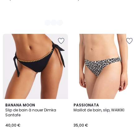
3
BANANA MOON
PASSIONATA
Slip de bain à nouer Dimka
Maillot de bain, slip, WAIKIKI
Couleurs
Santafe
40,00 €
35,00 €