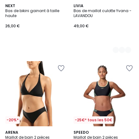
NEXT
2
LIVIA
Bas de bikini gainant à taille
Bas de maillot culotte Yvana -
Couleurs
haute
LAVANDOU
26,00 €
49,00 €
-20%*
-25€* tous les 50€
ARENA
SPEEDO
Maillot de bain 2 pièces
Maillot de bain 2 pièces