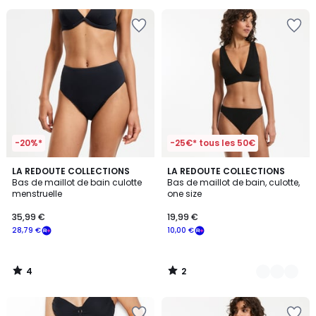
pour
payer
à
la
place
15,99
€.
-20%*
-25€* tous les 50€
4
2
LA REDOUTE COLLECTIONS
3
LA REDOUTE COLLECTIONS
/
/
Bas de maillot de bain culotte
Bas de maillot de bain, culotte,
Couleurs
5
5
menstruelle
one size
35,99 €
19,99 €
28,79 €
10,00 €
4
2
/
/
5
5