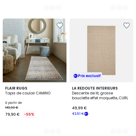
Prix exclusif
3
FLAIR RUGS
2
LA REDOUTE INTERIEURS
Tapis de couloir CAMINO
Descente de lit, grosse
Couleurs
Couleurs
bouclette effet moquette, CURL
à partir de
149,90 €
49,99 €
42,51 €
79,90 €
-55%