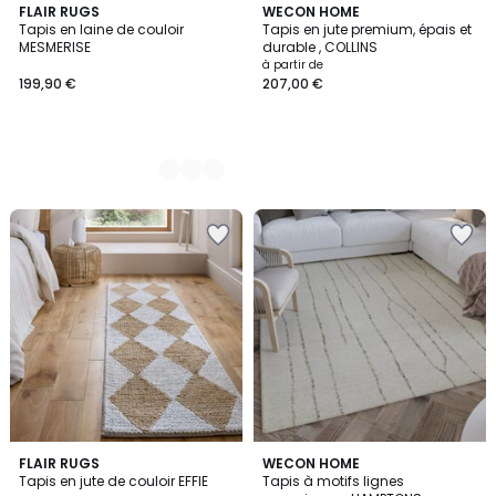
2
FLAIR RUGS
WECON HOME
Tapis en laine de couloir
Tapis en jute premium, épais et
Couleurs
MESMERISE
durable , COLLINS
à partir de
199,90 €
207,00 €
4
FLAIR RUGS
WECON HOME
Tapis en jute de couloir EFFIE
Tapis à motifs lignes
Couleurs