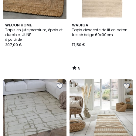
5
WECON HOME
WADIGA
/
Tapis en jute premium, épais et
Tapis descente de lit en coton
5
durable , JUNE
tressé beige 60x90cm
à partir de
207,00 €
17,50 €
5
/
5