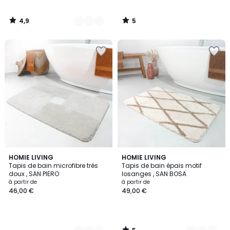
4,9
5
/
/
5
5
5
2
HOMIE LIVING
3
HOMIE LIVING
/
Tapis de bain microfibre très
Tapis de bain épais motif
Couleurs
Couleurs
5
doux , SAN PIERO
losanges , SAN BOSA
à partir de
à partir de
46,00 €
49,00 €