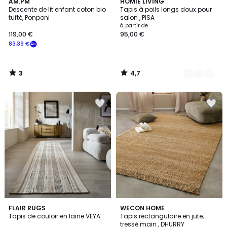
3
4,7
AM.PM
3
HOMIE LIVING
/
/ 5
Descente de lit enfant coton bio
Tapis à poils longs doux pour
Couleurs
5
tufté, Ponponi
salon , PISA
à partir de
119,00 €
95,00 €
83,39 €
3
4,7
/
/
5
5
FLAIR RUGS
WECON HOME
Tapis de couloir en laine VEYA
Tapis rectangulaire en jute,
tressé main , DHURRY