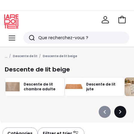
Voir
mon
La
panie
Redoute
Menu
Rechercher
Derniers
...
articles
Descente de lit
Descente de lit beige
vus
Descente de lit beige
Descente de lit
Descente de lit
chambre adulte
jute
Précédent
Suivan
-
-
défiler
défiler
à
à
Catégories
Filtrer et trier