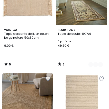
5
5
WADIGA
4
FLAIR RUGS
/
/
Tapis descente de lit en coton
Tapis de couloir ROYAL
Couleurs
5
5
beige naturel 50x80cm
à partir de
9,00 €
49,90 €
5
5
/
/
5
5