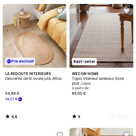
pour
payer
à
la
place
22,24
€.
Prix exclusif
Best-seller
4,6
5
LA REDOUTE INTERIEURS
2
WECON HOME
/ 5
/
Descente de lit ovale jute, Aftas
Tapis intérieur extérieur, tissé
Couleurs
5
plat , Layo
à partir de
34,99 €
89,00 €
26,27 €
4,6
5
/
/
5
5