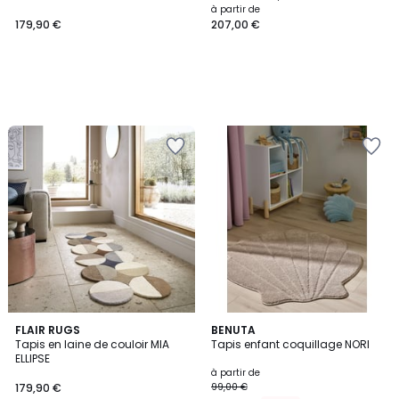
à partir de
179,90 €
207,00 €
2
FLAIR RUGS
2
BENUTA
Tapis en laine de couloir MIA
Tapis enfant coquillage NORI
Couleurs
Couleurs
ELLIPSE
à partir de
179,90 €
99,00 €