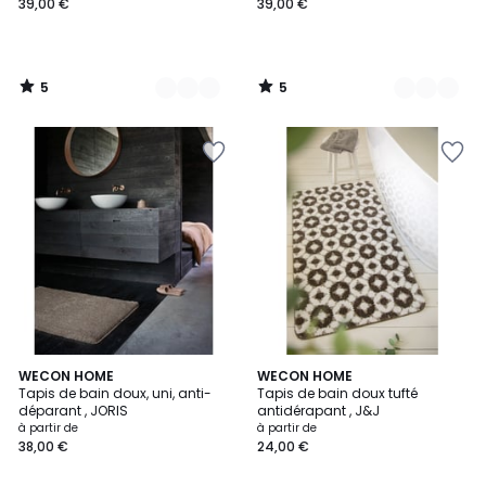
39,00 €
39,00 €
5
5
/
/
5
5
4,9
5
8
WECON HOME
WECON HOME
/ 5
/
Tapis de bain doux, uni, anti-
Tapis de bain doux tufté
Couleurs
5
déparant , JORIS
antidérapant , J&J
à partir de
à partir de
38,00 €
24,00 €