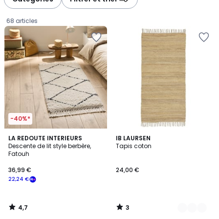
gauche
droite
68 articles
-40%*
4,7
3
LA REDOUTE INTERIEURS
9
IB LAURSEN
/ 5
/
Descente de lit style berbère,
Tapis coton
Couleurs
5
Fatouh
36,99
36,99 €
24,00 €
€
22,24 €
souscrivez
à
notre
4,7
3
programme
/
/
5
5