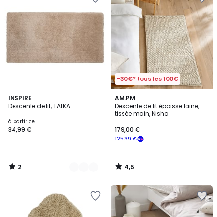
-30€* tous les 100€
2
4,5
4
INSPIRE
AM.PM
/
/ 5
Descente de lit, TALKA
Descente de lit épaisse laine,
Couleurs
5
tissée main, Nisha
à partir de
34,99 €
179,00 €
125,39 €
2
4,5
/
/
5
5