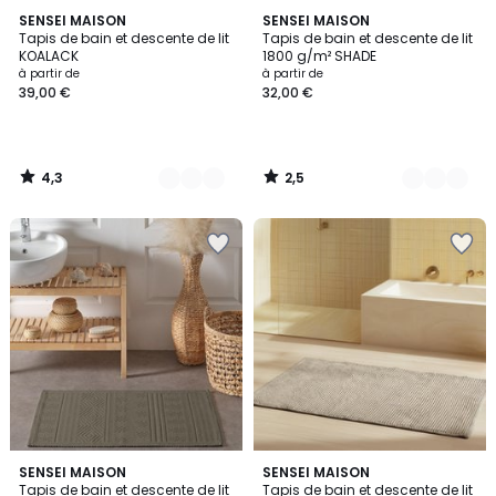
4,3
2,5
4
SENSEI MAISON
5
SENSEI MAISON
/ 5
/ 5
Tapis de bain et descente de lit
Tapis de bain et descente de lit
Couleurs
Couleurs
KOALACK
1800 g/m² SHADE
à partir de
à partir de
39,00 €
32,00 €
4,3
2,5
/
/
5
5
5
3
SENSEI MAISON
5
SENSEI MAISON
/
Tapis de bain et descente de lit
Tapis de bain et descente de lit