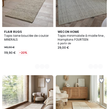
2
FLAIR RUGS
2
WECON HOME
Tapis laine bouclée de couloir
Tapis minimaliste à maille fine ,
Couleurs
Couleurs
MINERALS
Hamptons FOURTEEN
à partir de
149,90 €
29,00 €
119,90 €
-20%