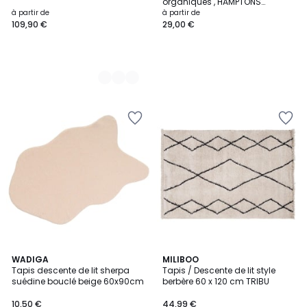
organiques , HAMPTONS
THIRTYNINE
à partir de
à partir de
109,90 €
29,00 €
WADIGA
MILIBOO
Tapis descente de lit sherpa
Tapis / Descente de lit style
suédine bouclé beige 60x90cm
berbère 60 x 120 cm TRIBU
10,50 €
44,99 €