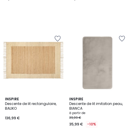
INSPIRE
2
INSPIRE
Descente de lit rectangulaire,
Descente de lit imitation peau,
Couleurs
BALIKO
BIANCA
à partir de
136,99 €
39,99 €
35,99 €
-10%