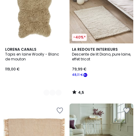
-40%*
4,5
2
LORENA CANALS
LA REDOUTE INTERIEURS
/ 5
Tapis en laine Woolly - Blanc
Descente de lit Diano, pure laine,
Couleurs
de mouton
effet tricot
119,00 €
79,99 €
48,11 €
4,5
/
5