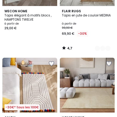
4,7
WECON HOME
3
FLAIR RUGS
/ 5
Tapis élégant à motifs blocs ,
Tapis en jute de couloir MEDINA
Couleurs
HAMPTONS TWELVE
à partir de
à partir de
29,00 €
99,90 €
69,90 €
-30%
4,7
/
5
-30€* tous les 100€