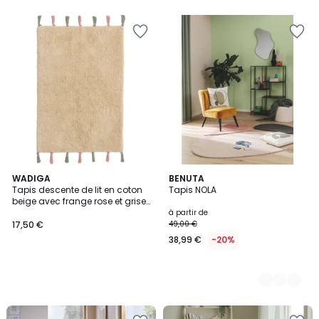
WADIGA
3
BENUTA
Tapis descente de lit en coton
Tapis NOLA
Couleurs
beige avec frange rose et grise
60x90cm
à partir de
17,50 €
49,00 €
38,99 €
-20%