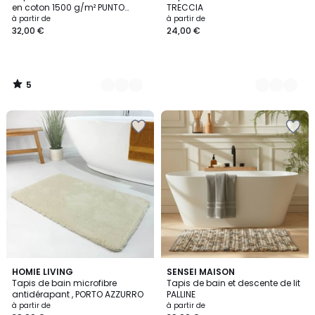
Couleurs
Couleurs
5
en coton 1500 g/m² PUNTO
TRECCIA
PATCH
à partir de
à partir de
32,00 €
24,00 €
5
/
5
5
5
10
HOMIE LIVING
3
SENSEI MAISON
/
/
Tapis de bain microfibre
Tapis de bain et descente de lit
Couleurs
Couleurs
5
5
antidérapant , PORTO AZZURRO
PALLINE
à partir de
à partir de