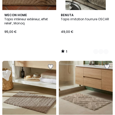
1
WECON HOME
2
BENUTA
/
Tapis intérieur extérieur, effet
Tapis imitation fourrure OSCAR
Couleurs
5
relief , Monoq
95,00 €
49,00 €
1
/
5