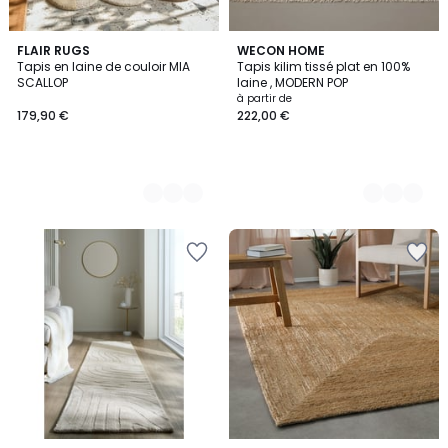
2
FLAIR RUGS
2
WECON HOME
Tapis en laine de couloir MIA
Tapis kilim tissé plat en 100%
Couleurs
Couleurs
SCALLOP
laine , MODERN POP
à partir de
179,90 €
222,00 €