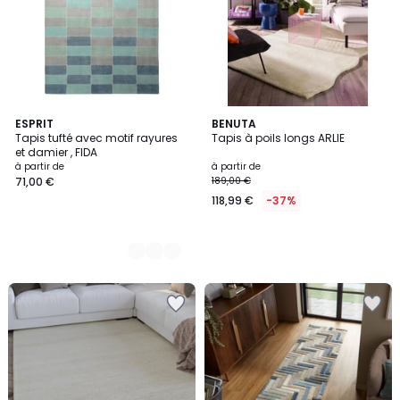
3
ESPRIT
BENUTA
Tapis tufté avec motif rayures
Tapis à poils longs ARLIE
Couleurs
et damier , FIDA
à partir de
à partir de
71,00 €
189,00 €
118,99 €
-37%