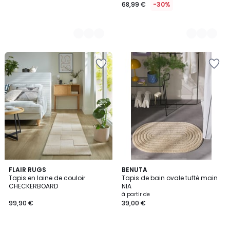
68,99 €
-30%
3
FLAIR RUGS
4
BENUTA
Tapis en laine de couloir
Tapis de bain ovale tufté main
Couleurs
Couleurs
CHECKERBOARD
NIA
à partir de
99,90 €
39,00 €