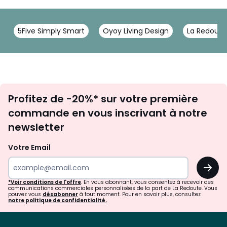
5Five Simply Smart
Oyoy Living Design
La Redoute 
Inscription
Profitez de -20%* sur votre première
newsletter
commande en vous inscrivant à notre
newsletter
Votre Email
OK
*Voir conditions de l'offre
. En vous abonnant, vous consentez à recevoir des
communications commerciales personnalisées de la part de La Redoute. Vous
pouvez vous
désabonner
à tout moment. Pour en savoir plus, consultez
notre politique de confidentialité.