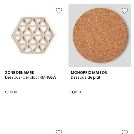
5
pour
payer
à
la
place
11,19
€.
ZONE DENMARK
MONOPRIX MAISON
Dessous-de-plat TRIANGLES
Dessous de plat
9,95 €
3,09 €