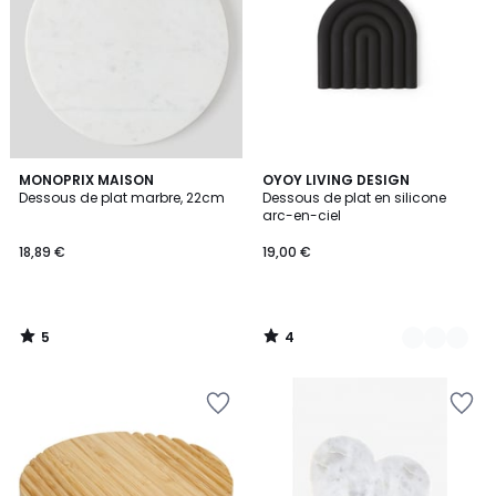
5
4
MONOPRIX MAISON
4
OYOY LIVING DESIGN
/
/
Dessous de plat marbre, 22cm
Dessous de plat en silicone
Couleurs
5
5
arc-en-ciel
18,89 €
19,00 €
5
4
/
/
5
5