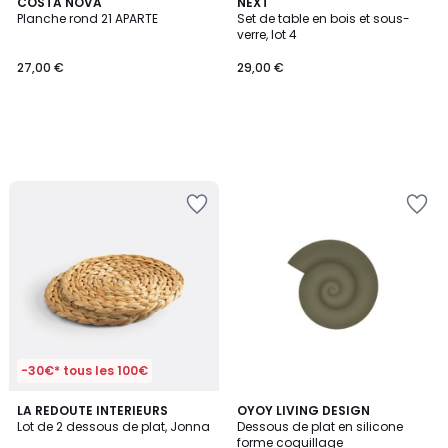
COSTA NOVA
NEXT
Planche rond 21 APARTE
Set de table en bois et sous-
verre, lot 4
27,00 €
29,00 €
-30€* tous les 100€
4,8
LA REDOUTE INTERIEURS
6
OYOY LIVING DESIGN
/ 5
Lot de 2 dessous de plat, Jonna
Dessous de plat en silicone
Couleurs
forme coquillage