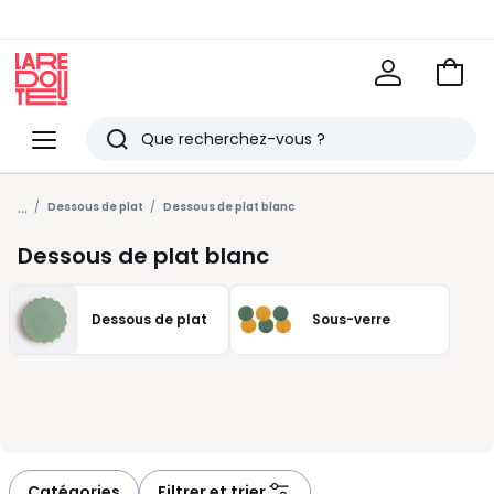
Voir
mon
La
panie
Redoute
Menu
Rechercher
Derniers
...
articles
Dessous de plat
Dessous de plat blanc
vus
Dessous de plat blanc
Dessous de plat
Sous-verre
Catégories
Filtrer et trier