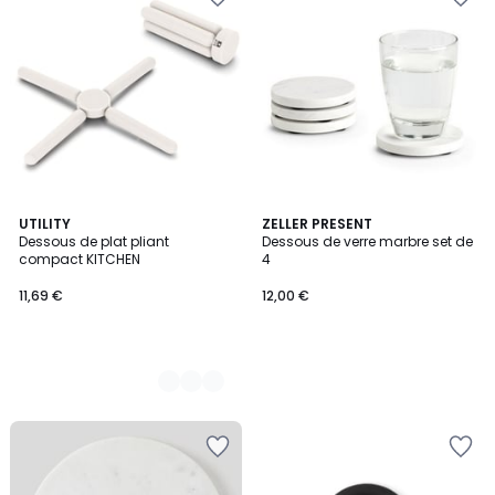
4
UTILITY
ZELLER PRESENT
Dessous de plat pliant
Dessous de verre marbre set de
Couleurs
compact KITCHEN
4
11,69 €
12,00 €