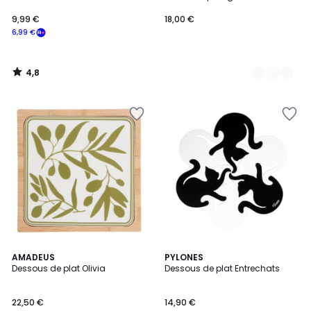
9,99 €
18,00 €
6,99 €
4,8
/
5
4
AMADEUS
PYLONES
/
Dessous de plat Olivia
Dessous de plat Entrechats
5
22,50 €
14,90 €