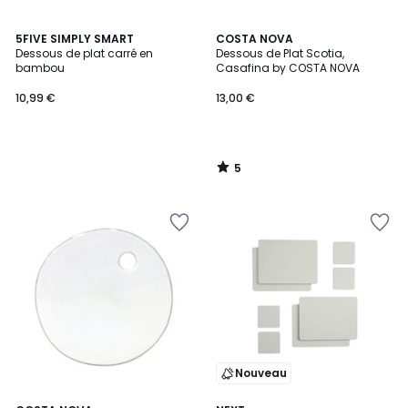
5
5FIVE SIMPLY SMART
COSTA NOVA
/
Dessous de plat carré en
Dessous de Plat Scotia,
5
bambou
Casafina by COSTA NOVA
10,99 €
13,00 €
5
/
5
Nouveau