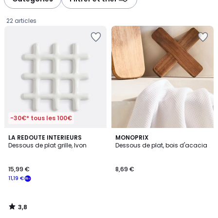
22 articles
-30€* tous les 100€
3,8
LA REDOUTE INTERIEURS
MONOPRIX
/ 5
Dessous de plat grille, Ivon
Dessous de plat, bois d'acacia
15,99
15,99 €
8,69 €
€
11,19 €
souscrivez
à
notre
3,8
programme
/