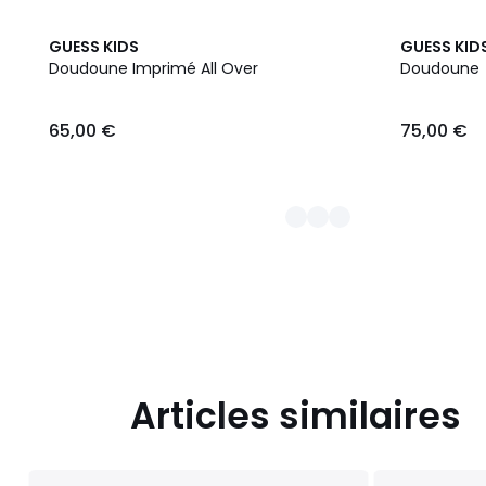
2
GUESS KIDS
GUESS KID
Couleurs
Doudoune Imprimé All Over
Doudoune
65,00
65,00 €
75,00 €
€.
Articles similaires