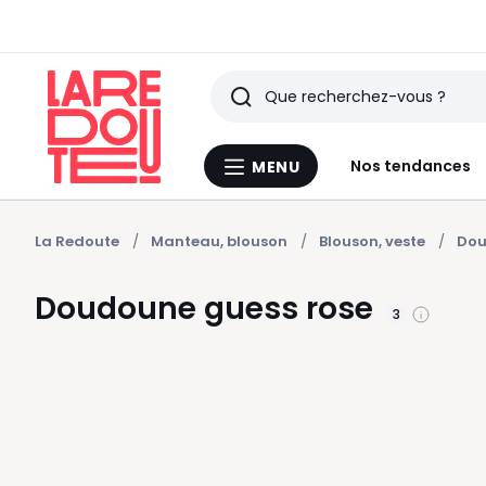
Rechercher
Derniers
Nos tendances
MENU
Menu
articles
La
Redoute
vus
La Redoute
Manteau, blouson
Blouson, veste
Dou
Doudoune guess rose
3