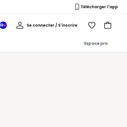
Télécharger l'app
Mon
Se connecter / S'inscrire
Mon
Voir
Voir
compte
espace
mes
mon
La
favoris
panier
Espace pro
Redoute
+