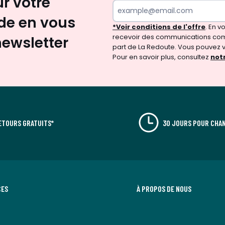
ur votre
e en vous
*Voir conditions de l'offre
. En 
recevoir des communications com
newsletter
part de La Redoute. Vous pouvez 
Pour en savoir plus, consultez
notr
ETOURS GRATUITS*
30 JOURS POUR CHAN
CES
À PROPOS DE NOUS