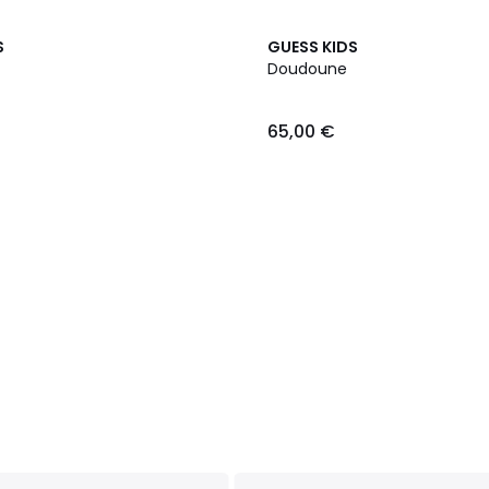
3
S
GUESS KIDS
Couleurs
Doudoune
65,00 €