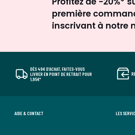
Profitez de -20%* s
première command
inscrivant à notre 
DÈS 49€ D’ACHAT, FAITES-VOUS
R
LIVRER EN POINT DE RETRAIT POUR
1,95€*
AIDE & CONTACT
LES SERVI