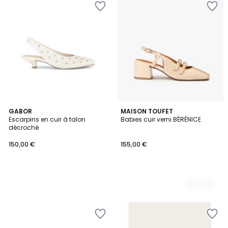
GABOR
2
MAISON TOUFET
Escarpins en cuir à talon
Babies cuir verni BÉRÉNICE
Couleurs
décroché
150,00 €
155,00 €