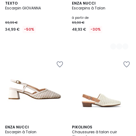
TEXTO
2
ENZA NUCCI
Escarpin GIOVANNA
Escarpins à Talon
Couleurs
à partir de
69,99 €
69,90 €
34,99 €
-50%
48,93 €
-30%
ENZA NUCCI
PIKOLINOS
Escarpin à Talon
Chaussures à talon cuir