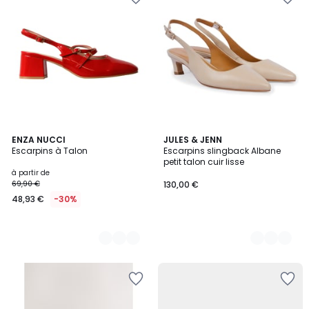
3
ENZA NUCCI
3
JULES & JENN
Escarpins à Talon
Escarpins slingback Albane
Couleurs
Couleurs
petit talon cuir lisse
à partir de
69,90 €
130,00 €
48,93 €
-30%