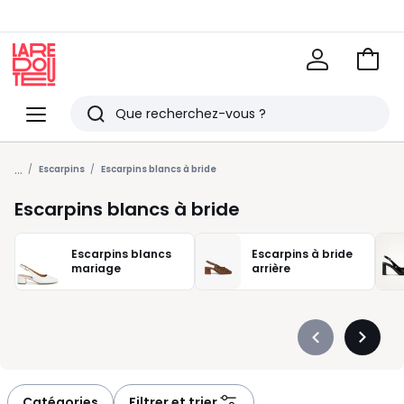
Voir
mon
La
panie
Redoute
Menu
Rechercher
Derniers
...
articles
Escarpins
Escarpins blancs à bride
vus
Escarpins blancs à bride
Escarpins blancs
Escarpins à bride
mariage
arrière
Précédent
Suivan
-
-
défiler
défiler
à
à
Catégories
Filtrer et trier