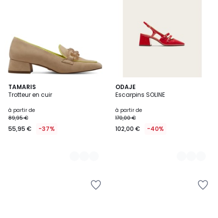
2
TAMARIS
4
ODAJE
Trotteur en cuir
Escarpins SOLINE
Couleurs
Couleurs
à partir de
à partir de
89,95 €
170,00 €
55,95 €
-37%
102,00 €
-40%