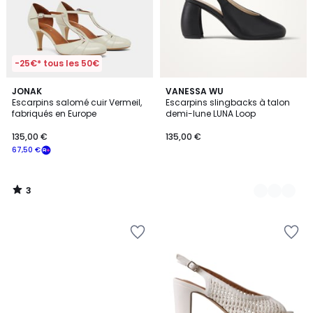
-25€* tous les 50€
3
JONAK
4
VANESSA WU
/
Escarpins salomé cuir Vermeil,
Escarpins slingbacks à talon
Couleurs
5
fabriqués en Europe
demi-lune LUNA Loop
135,00 €
135,00 €
67,50 €
3
/
5