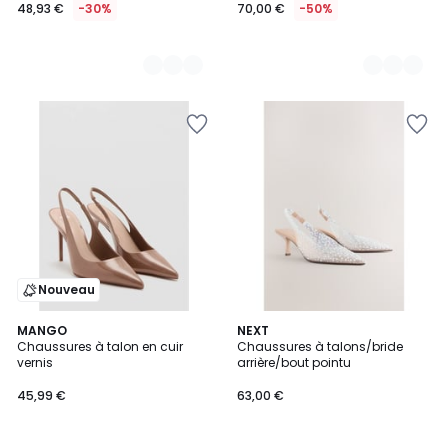
48,93 €
-30%
70,00 €
-50%
Nouveau
2
MANGO
NEXT
Chaussures à talon en cuir
Chaussures à talons/bride
Couleurs
vernis
arrière/bout pointu
45,99 €
63,00 €