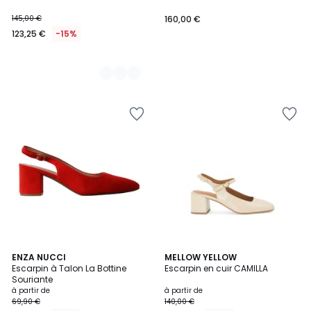
145,00 €
160,00 €
123,25 €
-15%
5
ENZA NUCCI
4
MELLOW YELLOW
Escarpin à Talon La Bottine
Escarpin en cuir CAMILLA
Couleurs
Couleurs
Souriante
à partir de
à partir de
69,90 €
140,00 €