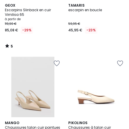
5
GEOX
TAMARIS
/
Escarpins Slinback en cuir
escarpin en boucle
5
Virnilisa 65
à partir de
119,90 €
59,95 €
85,08 €
-29%
45,95 €
-23%
5
/
5
2
MANGO
2
PIKOLINOS
Chaussures talon cuir pointues
Chaussures à talon cuir