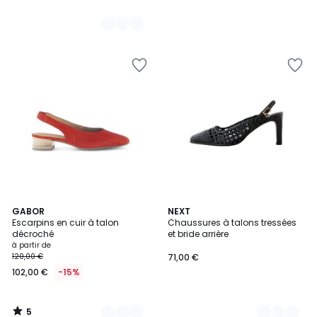
5
6
GABOR
2
NEXT
/
Escarpins en cuir à talon
Chaussures à talons tressées
Couleurs
Couleurs
5
décroché
et bride arrière
à partir de
120,00 €
71,00 €
102,00 €
-15%
5
/