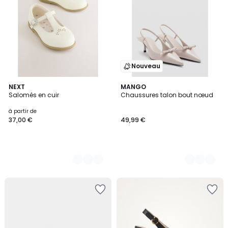
Nouveau
3
NEXT
2
MANGO
Salomés en cuir
Chaussures talon bout nœud
Couleurs
Couleurs
à partir de
37,00 €
49,99 €