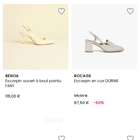
2
BENOA
BOCAGE
Escarpin ouvert à bout pointu
Escarpin en cuir DORINE
Couleurs
FANY
119,00 €
135,00 €
67,50 €
-50%