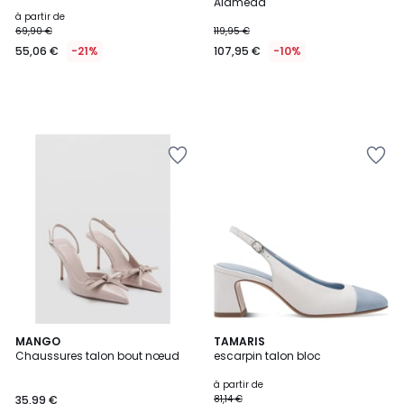
Alameda
à partir de
69,90 €
119,95 €
55,06 €
-21%
107,95 €
-10%
MANGO
2
TAMARIS
Chaussures talon bout nœud
escarpin talon bloc
Couleurs
à partir de
35,99 €
81,14 €