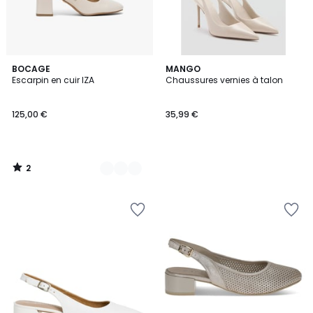
2
2
BOCAGE
MANGO
/
Escarpin en cuir IZA
Chaussures vernies à talon
Couleurs
5
125,00 €
35,99 €
2
/
5