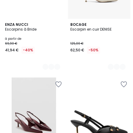
2
ENZA NUCCI
2
BOCAGE
Escarpins à Bride
Escarpin en cuir DENISE
Couleurs
Couleurs
à partir de
69,90 €
125,00 €
41,94 €
-40%
62,50 €
-50%