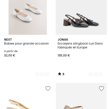
5
6
NEXT
2
JONAK
/
Babies pour grande occasion
Escarpins slingback cuir Dario
Couleurs
Couleurs
5
fabriqués en Europe
à partir de
32,00 €
135,00 €
5
/
5