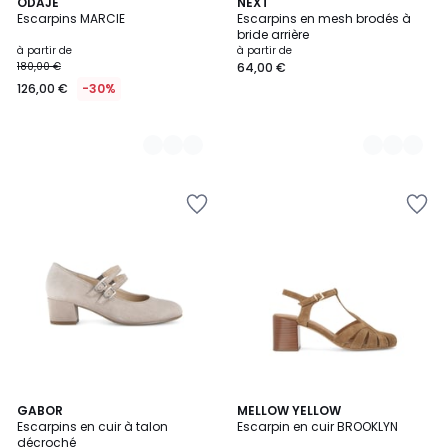
3
ODAJE
2
NEXT
Escarpins MARCIE
Escarpins en mesh brodés à
Couleurs
Couleurs
bride arrière
à partir de
à partir de
180,00 €
64,00 €
126,00 €
-30%
2
GABOR
MELLOW YELLOW
Escarpins en cuir à talon
Escarpin en cuir BROOKLYN
Couleurs
décroché