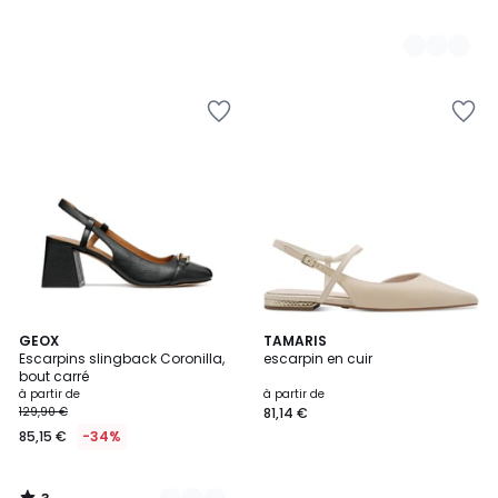
3
2
GEOX
TAMARIS
/
Escarpins slingback Coronilla,
escarpin en cuir
Couleurs
5
bout carré
à partir de
à partir de
129,90 €
81,14 €
85,15 €
-34%