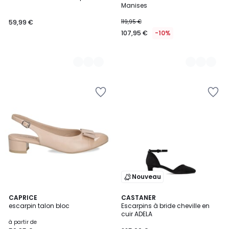
Couleurs
Couleurs
Manises
59,99 €
119,95 €
107,95 €
-10%
Nouveau
4
4
CAPRICE
2
CASTANER
/
escarpin talon bloc
Escarpins à bride cheville en
Couleurs
Couleurs
5
cuir ADELA
à partir de