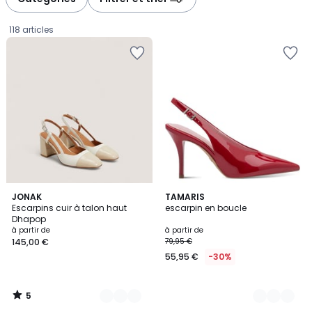
gauche
droite
118 articles
5
2
JONAK
4
TAMARIS
/
Escarpins cuir à talon haut
escarpin en boucle
Couleurs
Couleurs
5
Dhapop
Prix
à partir de
à partir de
145,00 €
79,95 €
à
55,95 €
-30%
partir
de
145,00
5
€.
/
5