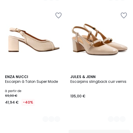
5
2
ENZA NUCCI
5
JULES & JENN
Escarpin à Talon Super Mode
Escarpins slingback cuir vernis
Couleurs
Couleurs
à partir de
69,90 €
135,00 €
41,94 €
-40%