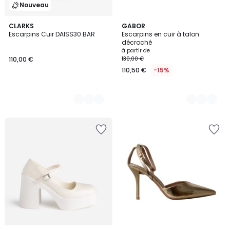
Nouveau
2
CLARKS
3
GABOR
Escarpins Cuir DAISS30 BAR
Escarpins en cuir à talon
Couleurs
Couleurs
décroché
à partir de
110,00 €
130,00 €
110,50 €
-15%