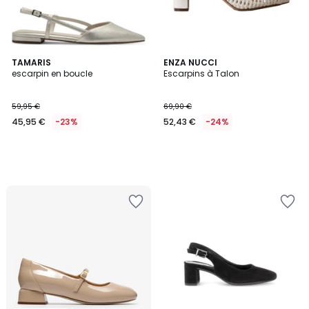
TAMARIS
ENZA NUCCI
escarpin en boucle
Escarpins à Talon
59,95 €
69,90 €
45,95 €
-23%
52,43 €
-24%