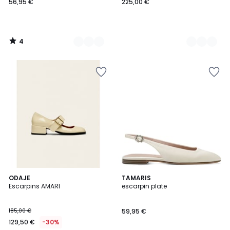
56,95 €
225,00 €
4
/
5
ODAJE
2
TAMARIS
Escarpins AMARI
escarpin plate
Couleurs
185,00 €
59,95 €
129,50 €
-30%