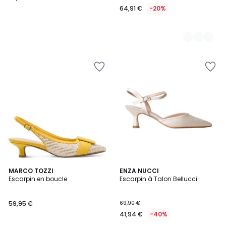
64,91 €
-20%
3
MARCO TOZZI
ENZA NUCCI
Escarpin en boucle
Escarpin à Talon Bellucci
Couleurs
59,95 €
69,90 €
41,94 €
-40%