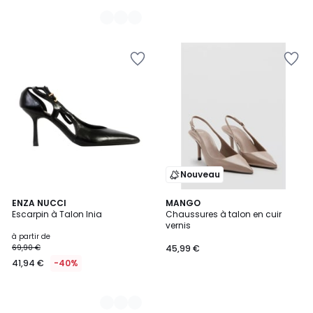
Nouveau
4
ENZA NUCCI
MANGO
Escarpin à Talon Inia
Chaussures à talon en cuir
Couleurs
vernis
à partir de
69,90 €
45,99 €
41,94 €
-40%