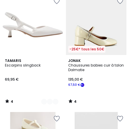
-25€* tous les 50€
4
4
2
TAMARIS
JONAK
/
/
Escarpins slingback
Chaussures babies cuir à talon
Couleurs
5
5
Dalmatie
69,95 €
135,00 €
67,50 €
4
4
/
/
5
5