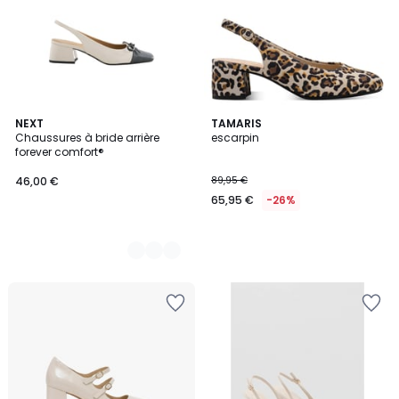
2
NEXT
TAMARIS
Chaussures à bride arrière
escarpin
Couleurs
forever comfort®
46,00 €
89,95 €
65,95 €
-26%