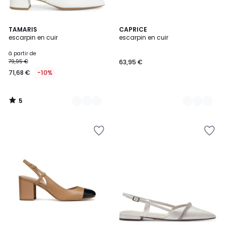
5
4
TAMARIS
2
CAPRICE
/
escarpin en cuir
escarpin en cuir
Couleurs
Couleurs
5
à partir de
79,95 €
63,95 €
71,68 €
-10%
5
/
5