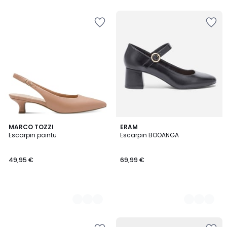
2
MARCO TOZZI
2
ERAM
Escarpin pointu
Escarpin BOOANGA
Couleurs
Couleurs
49,95 €
69,99 €