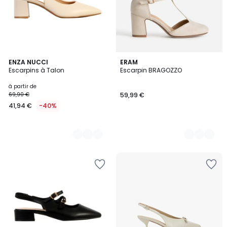
3
ENZA NUCCI
2
ERAM
Escarpins à Talon
Escarpin BRAGOZZO
Couleurs
Couleurs
à partir de
69,90 €
59,99 €
41,94 €
-40%