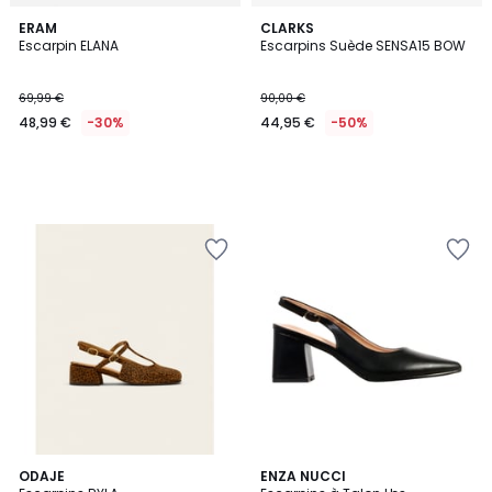
ERAM
CLARKS
Escarpin ELANA
Escarpins Suède SENSA15 BOW
69,99 €
90,00 €
48,99 €
-30%
44,95 €
-50%
ODAJE
ENZA NUCCI