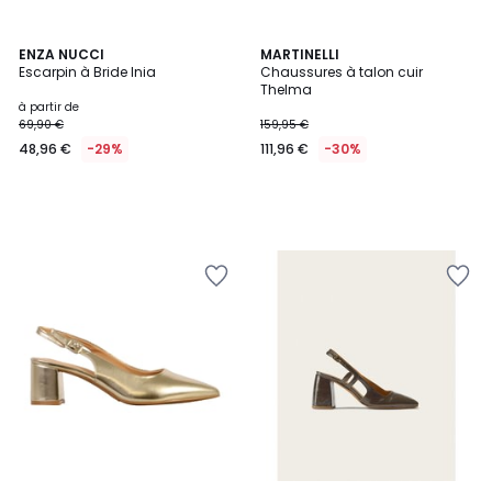
ENZA NUCCI
MARTINELLI
Escarpin à Bride Inia
Chaussures à talon cuir
Thelma
à partir de
69,90 €
159,95 €
48,96 €
-29%
111,96 €
-30%