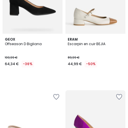
GEOX
ERAM
Offseason D Bigliana
Escarpin en cuir BEJIA
100,99 €
89,99 €
64,34 €
-36%
44,99 €
-50%