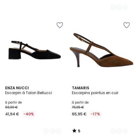
notre
programme
pour
payer
à
la
place
52,79
€.
5
2
ENZA NUCCI
2
TAMARIS
/
Escarpin à Talon Bellucci
Escarpins pointus en cuir
Couleurs
Couleurs
5
à partir de
à partir de
69,90 €
79,95 €
41,94 €
-40%
65,95 €
-17%
5
/