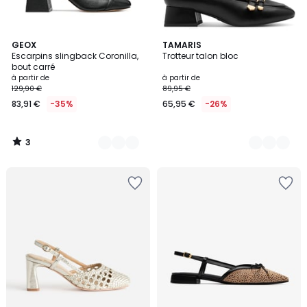
3
2
GEOX
2
TAMARIS
/
Escarpins slingback Coronilla,
Trotteur talon bloc
Couleurs
Couleurs
5
bout carré
à partir de
à partir de
129,90 €
89,95 €
83,91 €
-35%
65,95 €
-26%
3
/
5