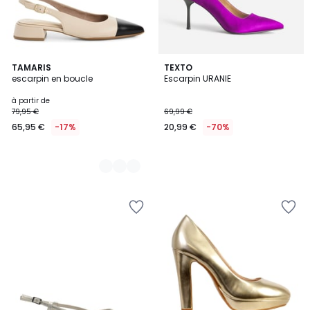
3
TAMARIS
TEXTO
escarpin en boucle
Escarpin URANIE
Couleurs
à partir de
79,95 €
69,99 €
65,95 €
-17%
20,99 €
-70%