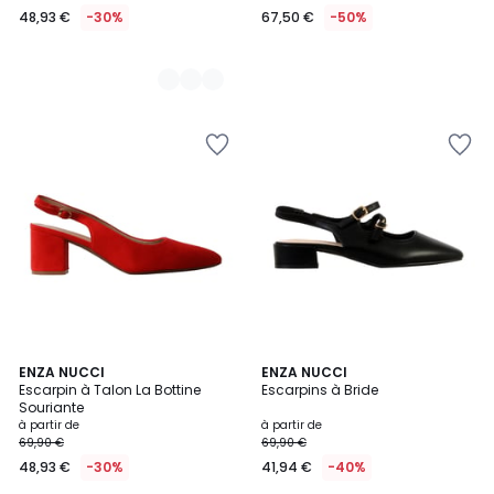
48,93 €
-30%
67,50 €
-50%
5
ENZA NUCCI
2
ENZA NUCCI
Escarpin à Talon La Bottine
Escarpins à Bride
Couleurs
Couleurs
Souriante
à partir de
à partir de
69,90 €
69,90 €
48,93 €
-30%
41,94 €
-40%