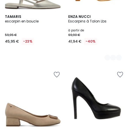
TAMARIS
3
ENZA NUCCI
escarpin en boucle
Escarpins à Talon Lbs
Couleurs
à partir de
59,95 €
69,90 €
45,95 €
-23%
41,94 €
-40%