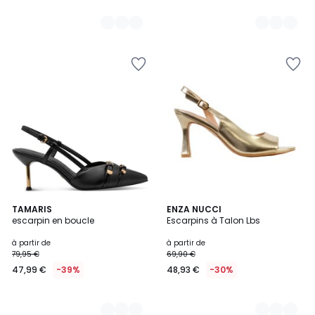
2
TAMARIS
3
ENZA NUCCI
escarpin en boucle
Escarpins à Talon Lbs
Couleurs
Couleurs
à partir de
à partir de
79,95 €
69,90 €
47,99 €
-39%
48,93 €
-30%