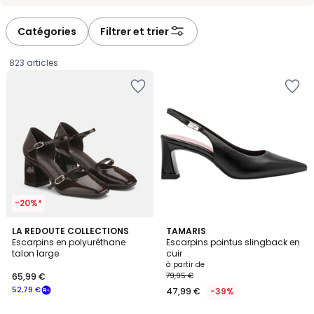
-
-
défiler
défiler
à
à
Catégories
Filtrer et trier
gauche
droite
823 articles
-20%*
LA REDOUTE COLLECTIONS
2
TAMARIS
Escarpins en polyuréthane
Escarpins pointus slingback en
Couleurs
talon large
cuir
65,99
à partir de
65,99 €
79,95 €
€
52,79 €
47,99 €
-39%
souscrivez
à