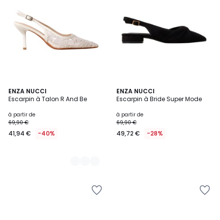
2
ENZA NUCCI
ENZA NUCCI
Escarpin à Talon R And Be
Escarpin à Bride Super Mode
Couleurs
à partir de
à partir de
69,90 €
69,90 €
41,94 €
-40%
49,72 €
-28%