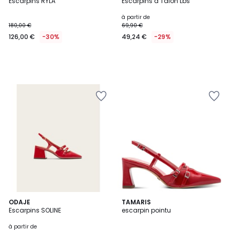
Escarpins RYLA
Escarpins à Talon Lbs
à partir de
180,00 €
69,90 €
126,00 €
-30%
49,24 €
-29%
4
ODAJE
2
TAMARIS
Escarpins SOLINE
escarpin pointu
Couleurs
Couleurs
à partir de