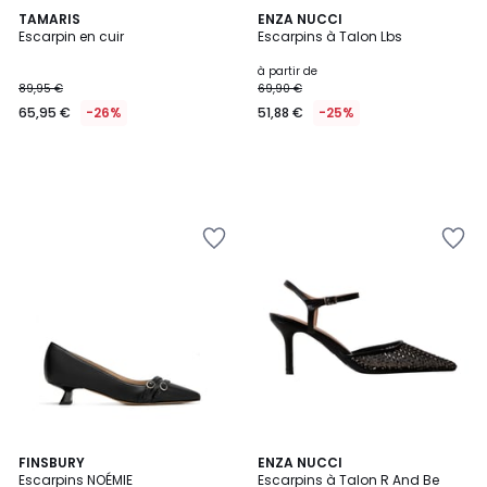
TAMARIS
ENZA NUCCI
Escarpin en cuir
Escarpins à Talon Lbs
à partir de
89,95 €
69,90 €
65,95 €
-26%
51,88 €
-25%
3
FINSBURY
2
ENZA NUCCI
Escarpins NOÉMIE
Escarpins à Talon R And Be
Couleurs
Couleurs