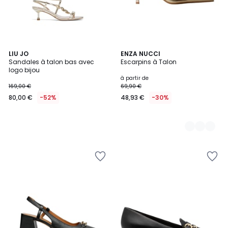
LIU JO
3
ENZA NUCCI
Sandales à talon bas avec
Escarpins à Talon
Couleurs
logo bijou
à partir de
169,00 €
69,90 €
80,00 €
-52%
48,93 €
-30%