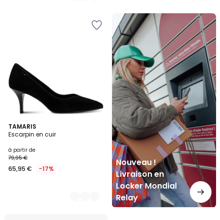
Nouveau
!
Livraison
en
Locker
Mondial
Relay
3
TAMARIS
Escarpin en cuir
Couleurs
à partir de
79,95 €
Nouveau !
65,95 €
-17%
Livraison en
Locker Mondial
Relay