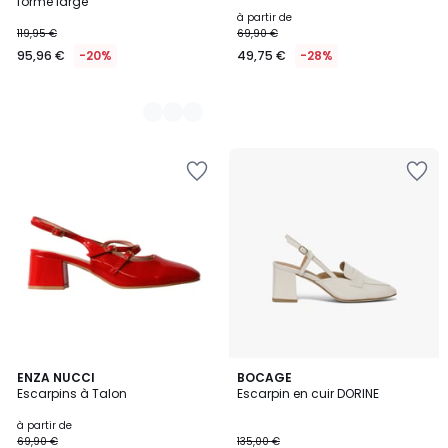
forme large
à partir de
119,95 €
69,90 €
95,96 €
-20%
49,75 €
-28%
3
ENZA NUCCI
BOCAGE
Escarpins à Talon
Escarpin en cuir DORINE
Couleurs
à partir de
69,90 €
135,00 €