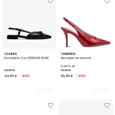
2
CLARKS
4
TAMARIS
Escarpins Cuir SENSA15 BOW
escarpin en boucle
Couleurs
Couleurs
à partir de
90,00 €
79,95 €
44,95 €
-50%
55,95 €
-30%