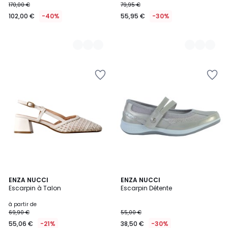
170,00 €
79,95 €
102,00 €
-40%
55,95 €
-30%
3
ENZA NUCCI
ENZA NUCCI
/
Escarpin à Talon
Escarpin Détente
5
à partir de
69,90 €
55,00 €
55,06 €
-21%
38,50 €
-30%