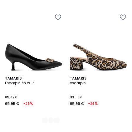
2
TAMARIS
TAMARIS
Escarpin en cuir
escarpin
Couleurs
89,95 €
89,95 €
65,95 €
-26%
65,95 €
-26%