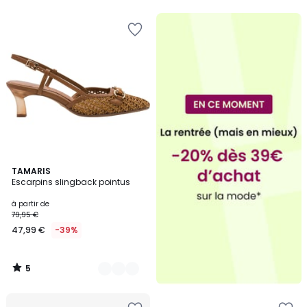
5
5
2
TAMARIS
/
Escarpins slingback pointus
Couleurs
5
à partir de
79,95 €
47,99 €
-39%
5
/
5