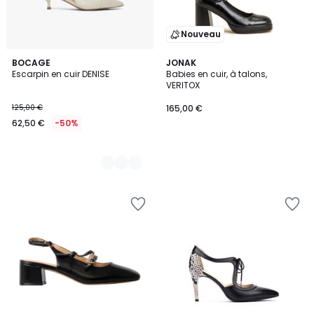
Nouveau
2
BOCAGE
JONAK
Escarpin en cuir DENISE
Babies en cuir, à talons,
Couleurs
VERITOX
125,00 €
165,00 €
62,50 €
-50%