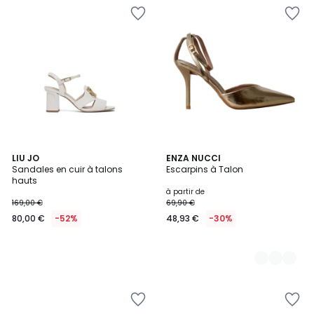
LIU JO
2
ENZA NUCCI
Sandales en cuir à talons
Escarpins à Talon
Couleurs
hauts
à partir de
169,00 €
69,90 €
80,00 €
-52%
48,93 €
-30%