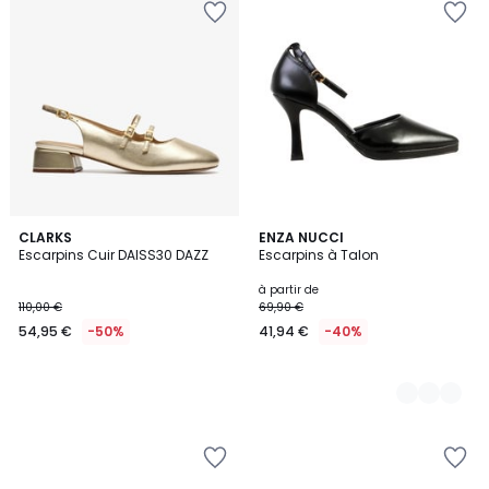
CLARKS
2
ENZA NUCCI
Escarpins Cuir DAISS30 DAZZ
Escarpins à Talon
Couleurs
à partir de
110,00 €
69,90 €
54,95 €
-50%
41,94 €
-40%