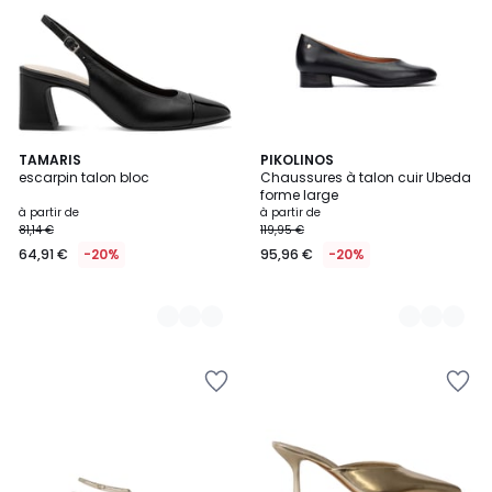
2
TAMARIS
3
PIKOLINOS
escarpin talon bloc
Chaussures à talon cuir Ubeda
Couleurs
Couleurs
forme large
à partir de
à partir de
81,14 €
119,95 €
64,91 €
-20%
95,96 €
-20%