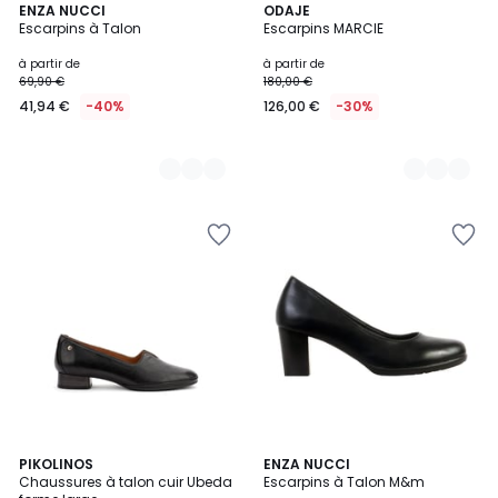
3
ENZA NUCCI
3
ODAJE
Escarpins à Talon
Escarpins MARCIE
Couleurs
Couleurs
à partir de
à partir de
69,90 €
180,00 €
41,94 €
-40%
126,00 €
-30%
2
PIKOLINOS
ENZA NUCCI
Chaussures à talon cuir Ubeda
Escarpins à Talon M&m
Couleurs