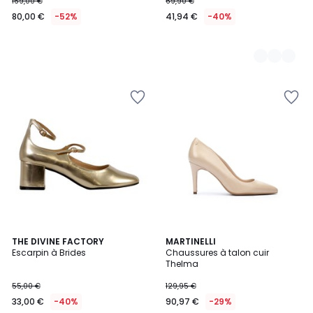
169,00 €
69,90 €
80,00 €
-52%
41,94 €
-40%
THE DIVINE FACTORY
MARTINELLI
Escarpin à Brides
Chaussures à talon cuir
Thelma
55,00 €
129,95 €
33,00 €
-40%
90,97 €
-29%