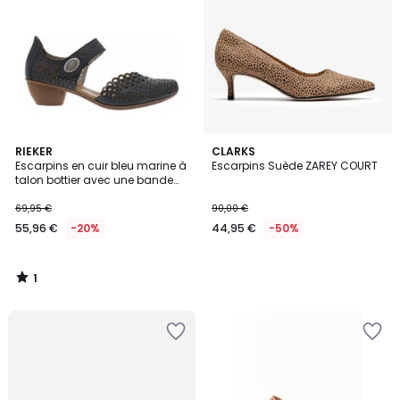
1
RIEKER
CLARKS
/
Escarpins en cuir bleu marine à
Escarpins Suède ZAREY COURT
5
talon bottier avec une bande
auto-agrippante
69,95 €
90,00 €
55,96 €
-20%
44,95 €
-50%
1
/
5