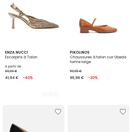
3
ENZA NUCCI
PIKOLINOS
Escarpins à Talon
Chaussures à talon cuir Ubeda
Couleurs
forme large
à partir de
69,90 €
119,95 €
41,94 €
-40%
95,96 €
-20%