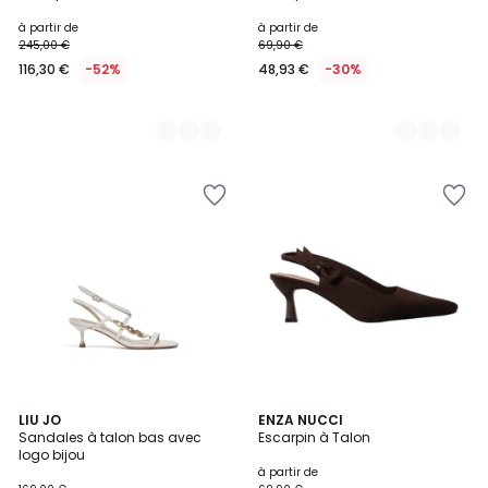
à partir de
à partir de
245,00 €
69,90 €
116,30 €
-52%
48,93 €
-30%
LIU JO
2
ENZA NUCCI
Sandales à talon bas avec
Escarpin à Talon
Couleurs
logo bijou
à partir de