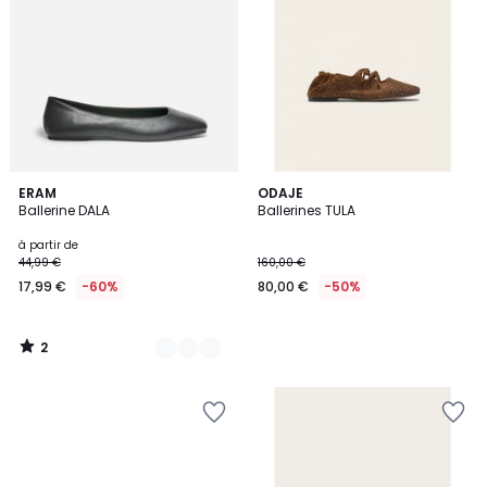
2
2
ERAM
ODAJE
/
Ballerine DALA
Ballerines TULA
Couleurs
5
à partir de
44,99 €
160,00 €
17,99 €
-60%
80,00 €
-50%
2
/
5