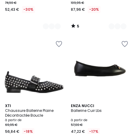
74,90 €
109,95 €
52,43 €
-30%
87,96 €
-20%
5
/
5
2
XTI
2
ENZA NUCCI
Chaussure Ballerine Plaine
Ballerine Cuir Lbs
Couleurs
Couleurs
Décontractée Boucle
à partir de
à partir de
69,95 €
57,00 €
56,84 €
-18%
47,22 €
-17%