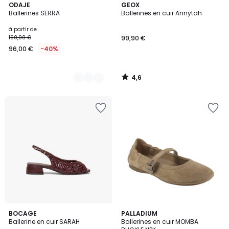
4,6
3
ODAJE
GEOX
/ 5
Ballerines SERRA
Ballerines en cuir Annytah
Couleurs
à partir de
160,00 €
99,90 €
96,00 €
-40%
4,6
/
5
2
BOCAGE
PALLADIUM
Ballerine en cuir SARAH
Ballerines en cuir MOMBA
Couleurs