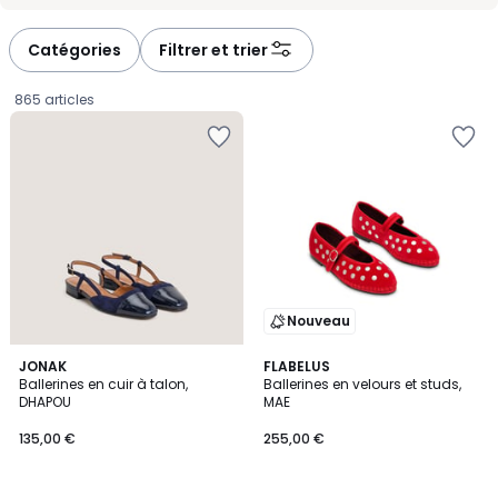
-
-
défiler
défiler
à
à
Catégories
Filtrer et trier
gauche
droite
865 articles
Nouveau
3
JONAK
2
FLABELUS
Ballerines en cuir à talon,
Ballerines en velours et studs,
Couleurs
Couleurs
DHAPOU
MAE
135,00
135,00 €
255,00 €
€.