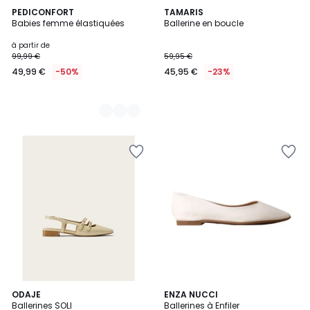
2
PEDICONFORT
TAMARIS
Babies femme élastiquées
Ballerine en boucle
Couleurs
à partir de
99,99 €
59,95 €
49,99 €
-50%
45,95 €
-23%
3
ODAJE
3
ENZA NUCCI
Ballerines SOLI
Ballerines à Enfiler
Couleurs
Couleurs