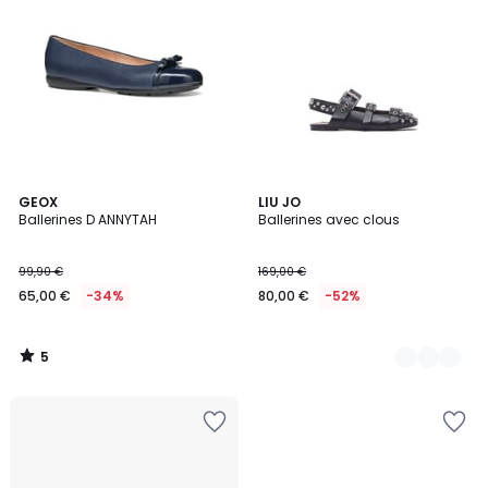
5
GEOX
2
LIU JO
/
Ballerines D ANNYTAH
Ballerines avec clous
Couleurs
5
99,90 €
169,00 €
65,00 €
-34%
80,00 €
-52%
5
/
5