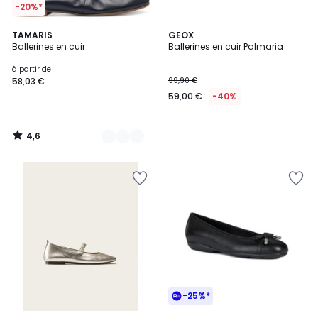
-20%*
4,6
5
TAMARIS
GEOX
/ 5
Ballerines en cuir
Ballerines en cuir Palmaria
Couleurs
à partir de
58,03 €
99,90 €
59,00 €
-40%
4,6
/
5
-25%*