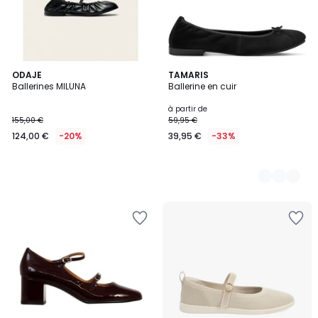
ODAJE
4
TAMARIS
Ballerines MILUNA
Ballerine en cuir
Couleurs
à partir de
155,00 €
59,95 €
124,00 €
-20%
39,95 €
-33%