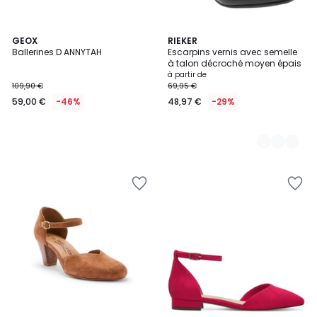
GEOX
2
RIEKER
Ballerines D ANNYTAH
Escarpins vernis avec semelle
Couleurs
à talon décroché moyen épais
à partir de
109,90 €
69,95 €
59,00 €
-46%
48,97 €
-29%