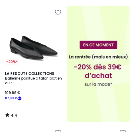
5
5
-20%*
4,4
LA REDOUTE COLLECTIONS
/ 5
Ballerine pointue à talon plat en
cuir
109,99 €
87,99 €
4,4
/
5