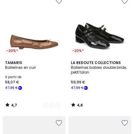
-20%*
-20%*
4,7
4,6
6
TAMARIS
LA REDOUTE COLLECTIONS
/ 5
/ 5
Ballerines en cuir
Ballerines babies double bride,
Couleurs
petit talon
à partir de
58,07 €
59,99 €
47,96 €
47,99 €
4,7
4,6
/
/
5
5