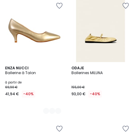
4
ENZA NUCCI
ODAJE
Ballerine à Talon
Ballerines MILUNA
Couleurs
à partir de
69,90 €
155,00 €
41,94 €
-40%
93,00 €
-40%