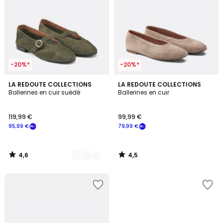
-20%*
-20%*
4,6
4,5
2
LA REDOUTE COLLECTIONS
LA REDOUTE COLLECTIONS
/ 5
/ 5
Ballerines en cuir suédé
Ballerines en cuir
Couleurs
119,99 €
99,99 €
95,99 €
79,99 €
4,6
4,5
/
/
5
5