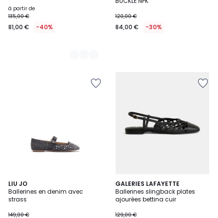
BUCKLE NPK
à partir de
135,00 €
120,00 €
81,00 €
-40%
84,00 €
-30%
LIU JO
GALERIES LAFAYETTE
Ballerines en denim avec
Ballerines slingback plates
strass
ajourées bettina cuir
149,00 €
129,00 €