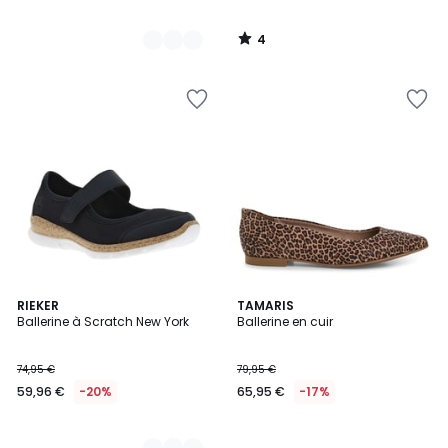
4
/
5
2
RIEKER
TAMARIS
Ballerine à Scratch New York
Ballerine en cuir
Couleurs
74,95 €
79,95 €
59,96 €
-20%
65,95 €
-17%