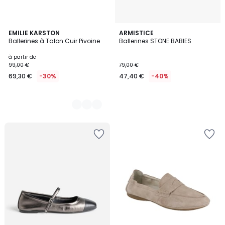
2
EMILIE KARSTON
ARMISTICE
Ballerines à Talon Cuir Pivoine
Ballerines STONE BABIES
Couleurs
à partir de
99,00 €
79,00 €
69,30 €
-30%
47,40 €
-40%