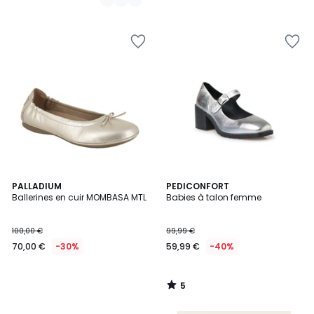
5
PALLADIUM
PEDICONFORT
/
Ballerines en cuir MOMBASA MTL
Babies à talon femme
5
100,00 €
99,99 €
70,00 €
-30%
59,99 €
-40%
5
/
5