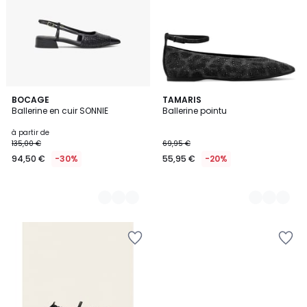
2
BOCAGE
2
TAMARIS
Ballerine en cuir SONNIE
Ballerine pointu
Couleurs
Couleurs
à partir de
135,00 €
69,95 €
94,50 €
-30%
55,95 €
-20%