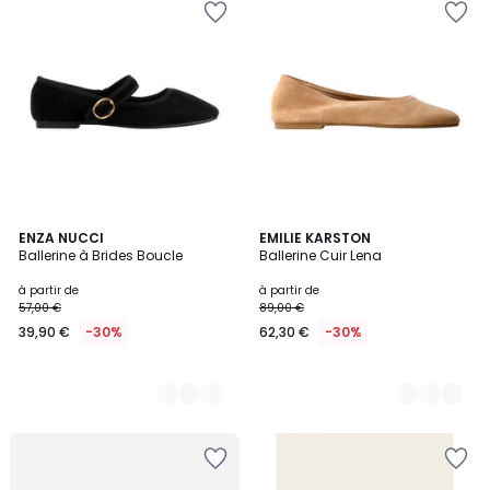
3
ENZA NUCCI
2
EMILIE KARSTON
Ballerine à Brides Boucle
Ballerine Cuir Lena
Couleurs
Couleurs
à partir de
à partir de
57,00 €
89,00 €
39,90 €
-30%
62,30 €
-30%