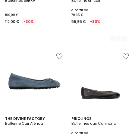
Ballerines SERRA
Ballerine en cuir
Couleurs
à partir de
160,00 €
79,95 €
112,00 €
-30%
55,95 €
-30%
5
2
THE DIVINE FACTORY
4
PIKOLINOS
/
Ballerine Cuir Alénoa
Ballerines cuir Carmona
Couleurs
Couleurs
5
à partir de