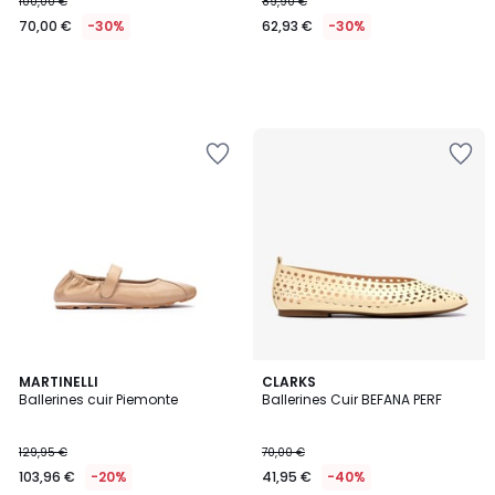
100,00 €
89,90 €
70,00 €
-30%
62,93 €
-30%
4
2
MARTINELLI
CLARKS
/
Ballerines cuir Piemonte
Ballerines Cuir BEFANA PERF
Couleurs
5
129,95 €
70,00 €
103,96 €
-20%
41,95 €
-40%