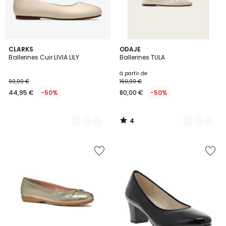
4
2
CLARKS
3
ODAJE
/
Ballerines Cuir LIVIA LILY
Ballerines TULA
Couleurs
Couleurs
5
à partir de
90,00 €
160,00 €
44,95 €
-50%
80,00 €
-50%
4
/
5