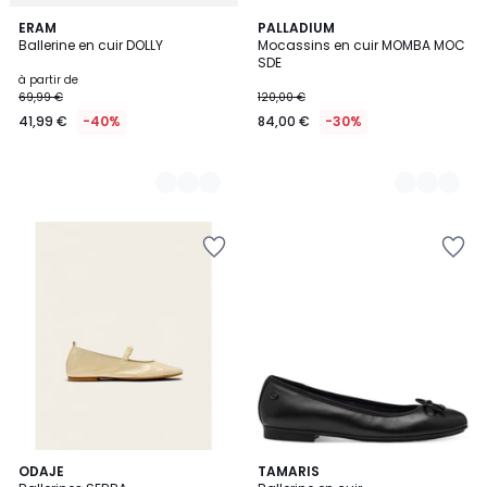
2
ERAM
3
PALLADIUM
Ballerine en cuir DOLLY
Mocassins en cuir MOMBA MOC
Couleurs
Couleurs
SDE
à partir de
69,99 €
120,00 €
41,99 €
-40%
84,00 €
-30%
ODAJE
4
TAMARIS