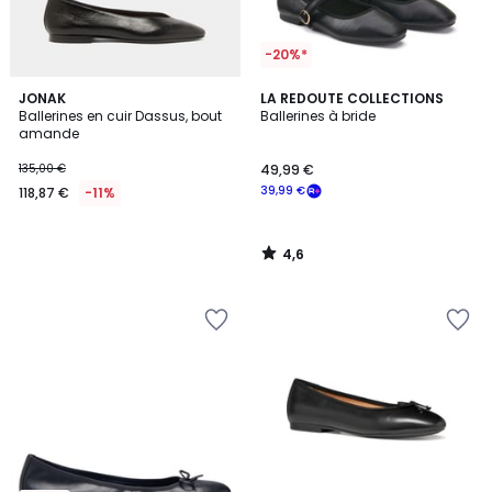
-20%*
4,6
JONAK
LA REDOUTE COLLECTIONS
/ 5
Ballerines en cuir Dassus, bout
Ballerines à bride
amande
135,00 €
49,99 €
39,99 €
118,87 €
-11%
4,6
/
5