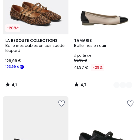
-20%*
4,1
4,7
LA REDOUTE COLLECTIONS
2
TAMARIS
/ 5
/ 5
Ballerines babies en cuir suédé
Ballerines en cuir
Couleurs
léopard
à partir de
129,99 €
59,95 €
103,99 €
41,97 €
-29%
4,1
4,7
/
/
5
5