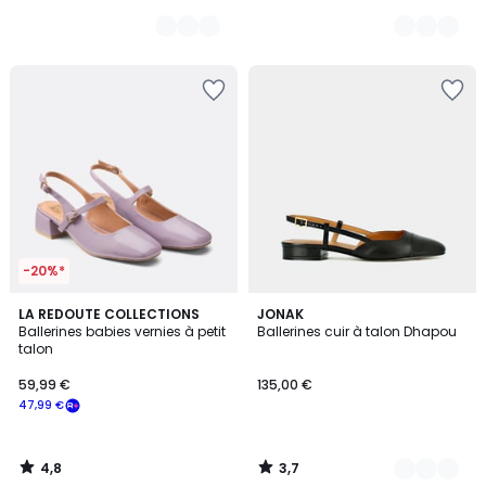
-20%*
4,8
3,7
LA REDOUTE COLLECTIONS
4
JONAK
/ 5
/ 5
Ballerines babies vernies à petit
Ballerines cuir à talon Dhapou
Couleurs
talon
59,99 €
135,00 €
47,99 €
4,8
3,7
/
/