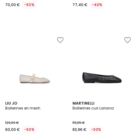
70,00 €
-53%
77,40 €
-40%
2
LIU JO
2
MARTINELLI
Ballerines en mesh
Ballerines cuir Lariana
Couleurs
Couleurs
129,00 €
119,95 €
60,00 €
-53%
83,96 €
-30%