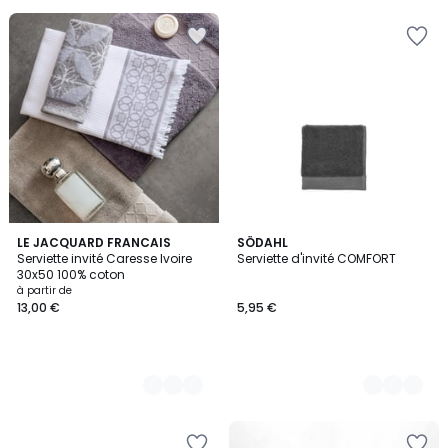
au
lieu
de
10,00
€
40%
de
réduction
appliquée.
10
LE JACQUARD FRANCAIS
7
SÖDAHL
Serviette invité Caresse Ivoire
Serviette d'invité COMFORT
Couleurs
Couleurs
30x50 100% coton
à partir de
13,00 €
5,95 €