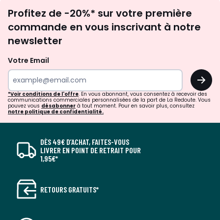
Inscription
Profitez de -20%* sur votre première
newsletter
commande en vous inscrivant à notre
newsletter
Votre Email
OK
*Voir conditions de l'offre
. En vous abonnant, vous consentez à recevoir des
communications commerciales personnalisées de la part de La Redoute. Vous
pouvez vous
désabonner
à tout moment. Pour en savoir plus, consultez
notre politique de confidentialité.
DÈS 49€ D’ACHAT, FAITES-VOUS
LIVRER EN POINT DE RETRAIT POUR
1,95€*
RETOURS GRATUITS*