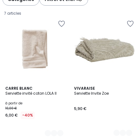
7 articles
12
CARRE BLANC
13
VIVARAISE
Serviette invité coton LOLA II
Serviette Invite Zoe
Couleurs
Couleurs
Prix
à partir de
10,00 €
5,90 €
à
6,00 €
-40%
partir
de
6,00
€