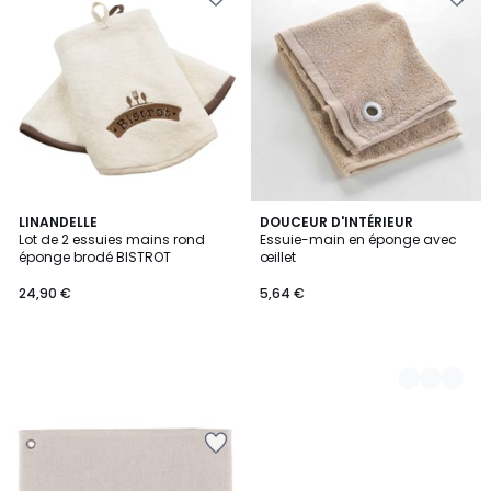
LINANDELLE
2
DOUCEUR D'INTÉRIEUR
Lot de 2 essuies mains rond
Essuie-main en éponge avec
Couleurs
éponge brodé BISTROT
œillet
24,90 €
5,64 €