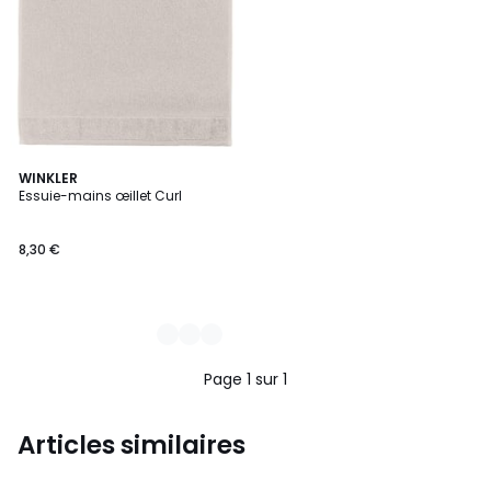
22
WINKLER
Essuie-mains œillet Curl
Couleurs
8,30 €
Page 1 sur 1
Articles similaires