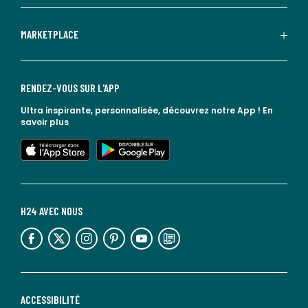
MARKETPLACE
RENDEZ-VOUS SUR L'APP
Ultra inspirante, personnalisée, découvrez notre App !
En
savoir plus
lien vers l'app store
lien vers google play
H24 AVEC NOUS
lien vers l'espace réseaux sociaux
lien vers l'espace réseaux sociaux
lien vers l'espace réseaux sociaux
lien vers l'espace réseaux sociaux
lien vers l'espace réseaux sociaux
lien vers le blog la redoute
ACCESSIBILITÉ