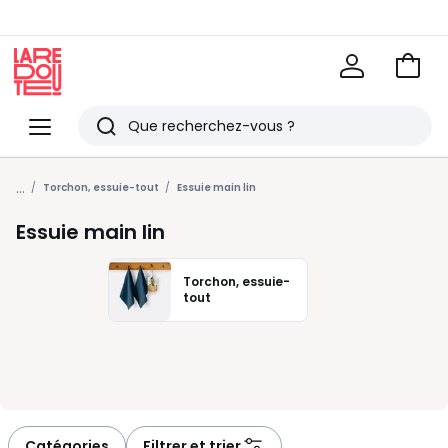
Voir
mon
La
panie
Redoute
Menu
Rechercher
Derniers
...
articles
Torchon, essuie-tout
Essuie main lin
vus
Essuie main lin
Torchon, essuie-
tout
Catégories
Filtrer et trier