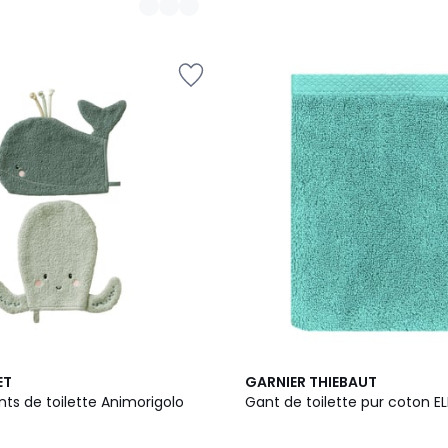
19
ET
GARNIER THIEBAUT
Couleurs
nts de toilette Animorigolo
Gant de toilette pur coton E