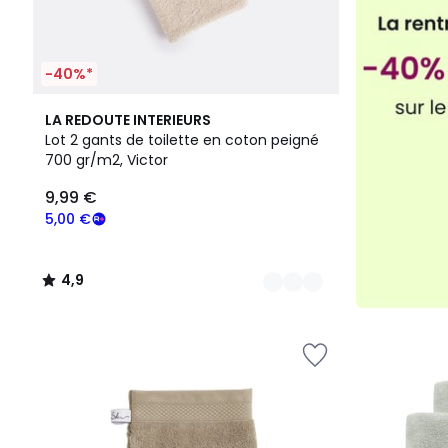
-40%*
8
4,9
LA REDOUTE INTERIEURS
Couleurs
/ 5
Lot 2 gants de toilette en coton peigné
700 gr/m2, Victor
9,99 €
5,00 €
4,9
/
5