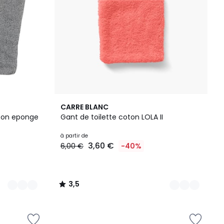
13
3,5
CARRE BLANC
Couleurs
/ 5
oton eponge
Gant de toilette coton LOLA II
à partir de
3,60 €
6,00 €
-40%
3,5
/
5