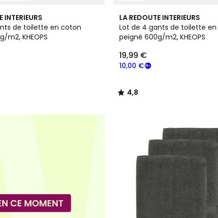
11
4,8
E INTERIEURS
LA REDOUTE INTERIEURS
Couleurs
/ 5
nts de toilette en coton
Lot de 4 gants de toilette e
0g/m2, KHEOPS
peigné 600g/m2, KHEOPS
19,99 €
10,00 €
4,8
/
5