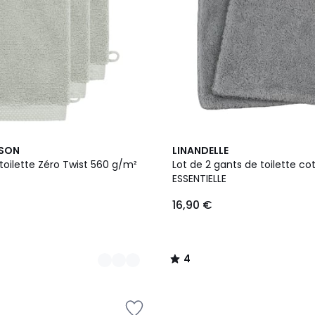
9
4
ISON
LINANDELLE
Couleurs
/
toilette Zéro Twist 560 g/m²
Lot de 2 gants de toilette c
5
ESSENTIELLE
16,90 €
4
/
5