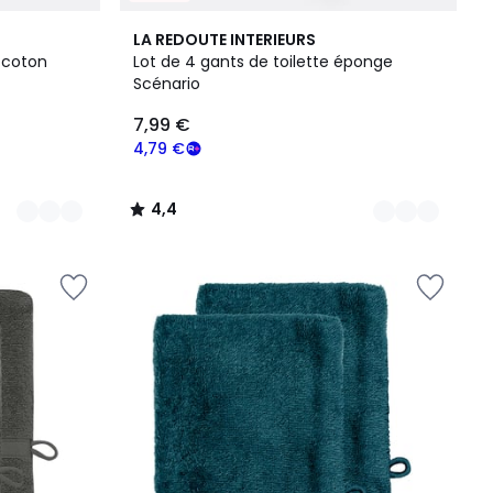
6
4,4
LA REDOUTE INTERIEURS
Couleurs
/ 5
n coton
Lot de 4 gants de toilette éponge
Scénario
7,99 €
4,79 €
4,4
/
5