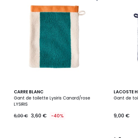
12
5
CARRE BLANC
LACOSTE 
Couleurs
/
Gant de toilette Lysiris Canard/rose
Gant de to
5
LYSIRIS
3,60 €
9,00 €
6,00 €
-40%