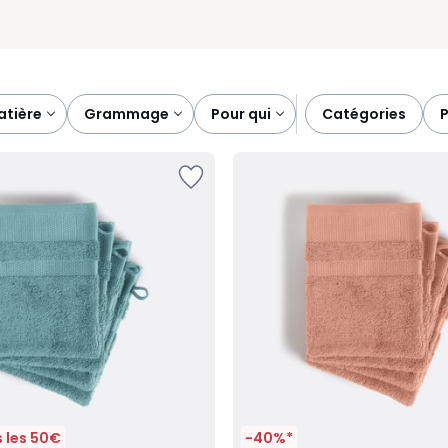
matière
grammage
pour qui
catégories
 les 50€
-40%*