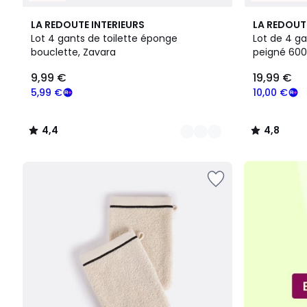
19
4,4
4,8
LA REDOUTE INTERIEURS
LA REDOUT
Couleurs
/ 5
/ 5
Lot 4 gants de toilette éponge
Lot de 4 ga
bouclette, Zavara
peigné 60
9,99
9,99 €
19,99 €
€
souscrivez
5,99 €
10,00 €
à
notre
4,4
4,8
programme
/
/
pour
5
5
payer
à
la
place
5,99
€.