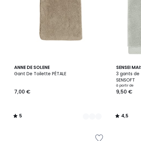
19
5
17
4,5
ANNE DE SOLENE
SENSEI MA
Couleurs
/
Couleurs
/ 5
Gant De Toilette PÉTALE
3 gants de 
5
SENSOFT
à partir de
7,00 €
9,50 €
5
4,5
/
/
5
5