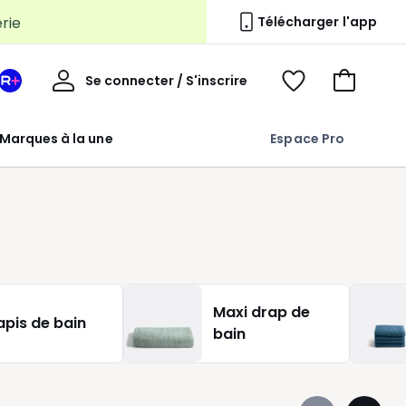
erie
Télécharger l'app
Mon
Se connecter / S'inscrire
Mon
Voir
Voir
compte
espace
mes
mon
La
favoris
panier
Marques à la une
Espace Pro
Redoute
+
Maxi drap de
apis de bain
bain