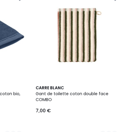
2
CARRE BLANC
Couleurs
 coton bio,
Gant de toilette coton double face
COMBO
7,00 €