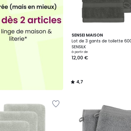
11
4,7
SENSEI MAISON
Couleurs
/ 5
Lot de 3 gants de toilette 6
SENSILK
à partir de
12,00 €
4,7
/
5