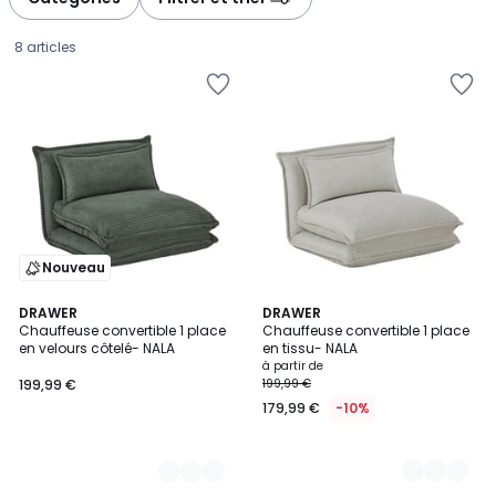
gauche
droite
8 articles
Nouveau
3
DRAWER
2
DRAWER
Chauffeuse convertible 1 place
Chauffeuse convertible 1 place
Couleurs
Couleurs
en velours côtelé- NALA
en tissu- NALA
199,99
à partir de
199,99 €
199,99 €
€.
179,99 €
-10%