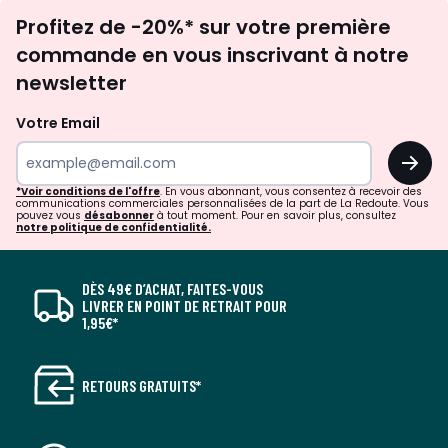
Inscription
Profitez de -20%* sur votre première
newsletter
commande en vous inscrivant à notre
newsletter
Votre Email
OK
*Voir conditions de l'offre
. En vous abonnant, vous consentez à recevoir des
communications commerciales personnalisées de la part de La Redoute. Vous
pouvez vous
désabonner
à tout moment. Pour en savoir plus, consultez
notre politique de confidentialité.
DÈS 49€ D’ACHAT, FAITES-VOUS
LIVRER EN POINT DE RETRAIT POUR
1,95€*
RETOURS GRATUITS*