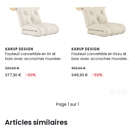
KARUP DESIGN
3
KARUP DESIGN
Fauteuil convertible en lin et
Fauteuil convertible en tissu et
Couleurs
bois avec accroches murales-
bois avec accroches murales-
HOOKED
HOOKED
539,00 €
499,00 €
377,30 €
-30%
349,30 €
-30%
Page 1 sur 1
Articles similaires