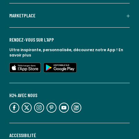
MARKETPLACE
RENDEZ-VOUS SUR L'APP
Ultra inspirante, personnalisée, découvrez notre App !
En
savoir plus
lien vers l'app store
lien vers google play
H24 AVEC NOUS
lien vers l'espace réseaux sociaux
lien vers l'espace réseaux sociaux
lien vers l'espace réseaux sociaux
lien vers l'espace réseaux sociaux
lien vers l'espace réseaux sociaux
lien vers le blog la redoute
ACCESSIBILITÉ