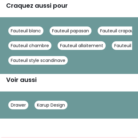
Craquez aussi pour
Fauteuil blanc
Fauteuil papasan
Fauteuil crapaud
Fauteuil chambre
Fauteuil allaitement
Fauteuil c
Fauteuil style scandinave
Voir aussi
Drawer
Karup Design