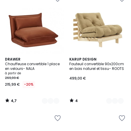
4,7
4
2
DRAWER
7
KARUP DESIGN
/ 5
/
Chauffeuse convertible 1 place
Fauteuil convertible 90x200cm
Couleurs
Couleurs
5
en velours- NALA
en bois naturel et tissu- ROOTS
à partir de
269,99 €
499,00 €
215,99 €
-20%
4,7
4
/
/
5
5