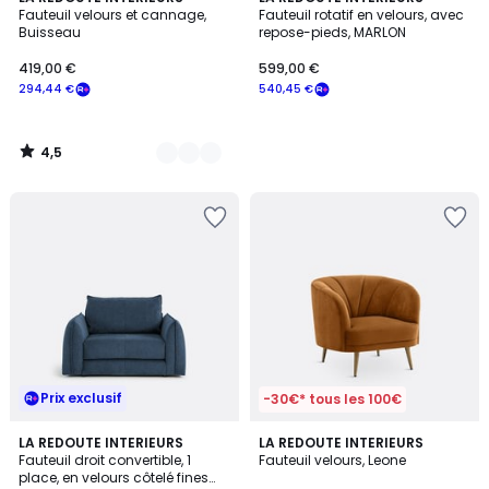
/ 5
Fauteuil velours et cannage,
Fauteuil rotatif en velours, avec
Couleurs
Buisseau
repose-pieds, MARLON
419,00 €
599,00 €
294,44 €
540,45 €
4,5
/
5
Prix exclusif
-30€* tous les 100€
4,5
6
LA REDOUTE INTERIEURS
2
LA REDOUTE INTERIEURS
/ 5
Fauteuil droit convertible, 1
Fauteuil velours, Leone
Couleurs
Couleurs
place, en velours côtelé fines