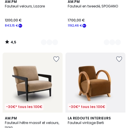
4,5
16
AM.PM
3
AM.PM
/ 5
Fauteuil velours, Lazare
Fauteuil en tweedé, SPOGANO
Couleurs
Couleurs
1200,00 €
1700,00 €
843,15 €
1192,46 €
4,5
/
5
-30€* tous les 100€
-30€* tous les 100€
4,6
AM.PM
2
LA REDOUTE INTERIEURS
/ 5
Fauteuil hêtre massif et velours,
Fauteuil vintage Berti
Couleurs
Izag