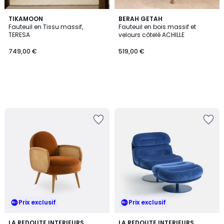
TIKAMOON
BERAH GETAH
Fauteuil en Tissu massif,
Fauteuil en bois massif et
TERESA
velours côtelé ACHILLE
749,00 €
519,00 €
Prix exclusif
Prix exclusif
4,5
2
LA REDOUTE INTERIEURS
LA REDOUTE INTERIEURS