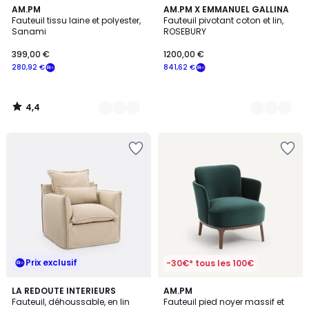
4,4
2
AM.PM
4
AM.PM X EMMANUEL GALLINA
/ 5
Fauteuil tissu laine et polyester,
Fauteuil pivotant coton et lin,
Couleurs
Couleurs
Sanami
ROSEBURY
399,00 €
1200,00 €
280,92 €
841,62 €
4,4
/
5
Prix exclusif
-30€* tous les 100€
4,6
2
LA REDOUTE INTERIEURS
2
AM.PM
/ 5
Fauteuil, déhoussable, en lin
Fauteuil pied noyer massif et
Couleurs
Couleurs