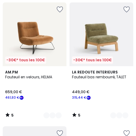
-30€* tous les 100€
-30€* tous les 100€
5
5
2
AM.PM
2
LA REDOUTE INTERIEURS
/
/
Fauteuil en velours, HELMA
Fauteuil bas rembourré, TALET
Couleurs
Couleurs
5
5
659,00 €
449,00 €
461,93 €
315,44 €
5
5
/
/
5
5