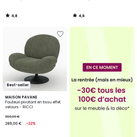
4,8
4,6
/
/
5
5
Best-seller
5
4
MAISON PAVANE
/
Fauteuil pivotant en tissu effet
Couleurs
5
velours - RICCI
369,00 €
289,00 €
-22%