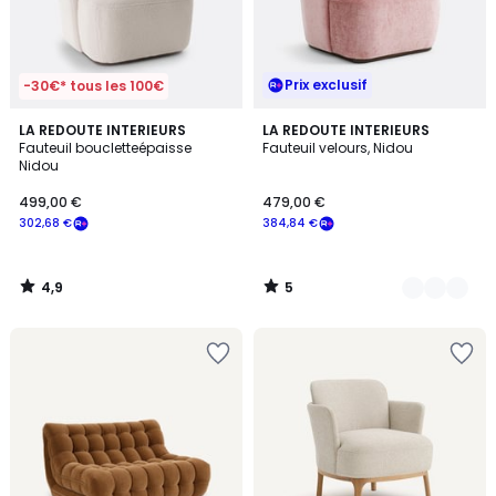
Prix exclusif
-30€* tous les 100€
4,9
5
LA REDOUTE INTERIEURS
2
LA REDOUTE INTERIEURS
/ 5
/
Fauteuil boucletteépaisse
Fauteuil velours, Nidou
Couleurs
5
Nidou
499,00 €
479,00 €
302,68 €
384,84 €
4,9
5
/
/
5
5