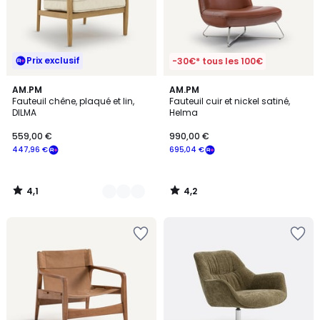
Prix exclusif
-30€* tous les 100€
4,1
4,2
2
AM.PM
AM.PM
/ 5
/ 5
Fauteuil chêne, plaqué et lin,
Fauteuil cuir et nickel satiné,
Couleurs
DILMA
Helma
559,00 €
990,00 €
447,96 €
695,04 €
4,1
4,2
/
/
5
5