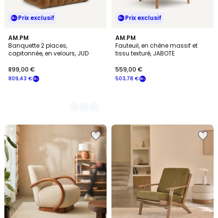
Prix exclusif
Prix exclusif
4
AM.PM
AM.PM
Banquette 2 places,
Fauteuil, en chêne massif et
Couleurs
capitonnée, en velours, JUD
tissu texturé, JABOTE
899,00 €
559,00 €
809,43 €
503,78 €