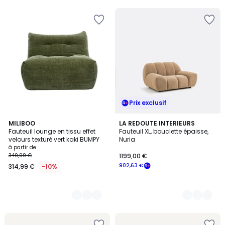
5
5
Prix exclusif
2
MILIBOO
4
LA REDOUTE INTERIEURS
Fauteuil lounge en tissu effet
Fauteuil XL, bouclette épaisse,
Couleurs
Couleurs
velours texturé vert kaki BUMPY
Nuria
à partir de
349,99 €
1199,00 €
902,63 €
314,99 €
-10%