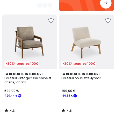
-30€* tous les 100€
-30€* tous les 100€
4,3
4,5
LA REDOUTE INTERIEURS
LA REDOUTE INTERIEURS
/ 5
/ 5
Fauteuil vintage tissu chiné et
Fauteuil bouclette Jymari
chêne, Vinato
599,00 €
299,00 €
420,44 €
166,88 €
4,3
4,5
/
/