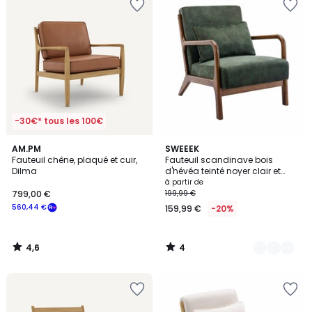
-30€* tous les 100€
4,6
4
AM.PM
2
SWEEEK
/ 5
/
Fauteuil chêne, plaqué et cuir,
Fauteuil scandinave bois
Couleurs
5
Dilma
d'hévéa teinté noyer clair et
velours LORENS
à partir de
799,00 €
199,99 €
560,44 €
159,99 €
-20%
4,6
4
/
/
5
5