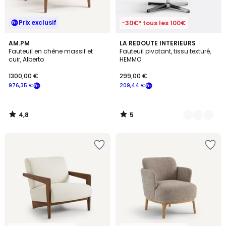
Prix exclusif
-30€* tous les 100€
4,8
5
AM.PM
2
LA REDOUTE INTERIEURS
/ 5
/
Fauteuil en chêne massif et
Fauteuil pivotant, tissu texturé,
Couleurs
5
cuir, Alberto
HEMMO
1300,00 €
299,00 €
976,35 €
209,44 €
4,8
5
/
/
5
5