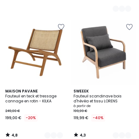
4,8
4,3
2
MAISON PAVANE
3
SWEEEK
/ 5
/ 5
Fauteuil en teck et tressage
Fauteuil scandinave bois
Couleurs
Couleurs
cannage en rotin - KILKA
d'hévéa et tissu LORENS
à partir de
249,00 €
199,99 €
199,00 €
-20%
119,99 €
-40%
4,8
4,3
/
/