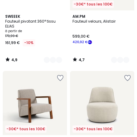
-30€* tous les 100€
4,9
4,7
4
SWEEEK
2
AM.PM
/ 5
/ 5
Fauteuil pivotant 360° tissu
Fauteuil velours, Alistair
Couleurs
Couleurs
ELIAS
à partir de
179,99 €
599,00 €
420,92 €
161,99 €
-10%
4,9
4,7
/
/
5
5
-30€* tous les 100€
-30€* tous les 100€