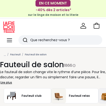
-40% dès 2 articles*
EN CE MOMENT
sur le linge de maison et la literie
-30€ tous les 100€*
sur le meuble & la déco
Voir
mon
La
panie
Redoute
Menu
Rechercher
Derniers
...
articles
Fauteuil
Fauteuil de salon
Fauteuil de salon
vus
1866
Le fauteuil de salon change vite le rythme d’une pièce. Pour lire,
discuter, regarder un film ou simplement faire une pause, il
crée une place à part dans votre quotidien. Chez La Redoute,
Lire plus
nous vous proposons des modèles adaptés à vos envies de
confort comme à votre style de décoration. Fauteuil
Fauteuil club
Fauteuil relax
enveloppant pour un coin cosy, ligne épurée pour une
ambiance contemporaine, format compact pour les petits