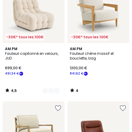
-30€* tous les 100€
-30€* tous les 100€
4,5
4
2
AM.PM
AM.PM
/ 5
/
Fauteuil capitonné en velours,
Fauteuil chêne massif et
Couleurs
5
JUD
bouclette, Izag
699,00 €
1200,00 €
491,34 €
841,62 €
4,5
4
/
/
5
5