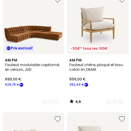
Prix exclusif
-30€* tous les 100€
4,6
4
AM.PM
3
AM.PM
/ 5
Fauteuil modulable capitonné,
Fauteuil chêne, plaqué et tissu
Couleurs
Couleurs
en velours, JUD
coton lin, DILMA
699,00 €
559,00 €
629,78 €
392,44 €
4,6
/
5