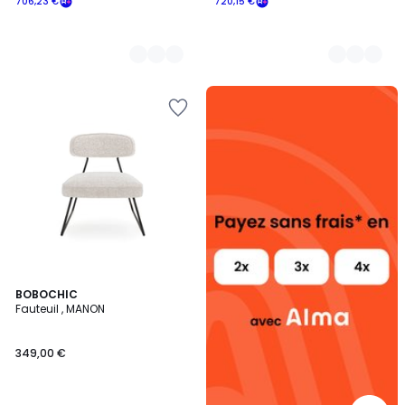
706,23 €
720,15 €
Alma
payez
sans
frais
2
BOBOCHIC
Fauteuil , MANON
Couleurs
349,00 €