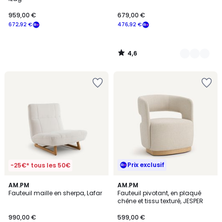
959,00 €
679,00 €
672,92 €
476,92 €
4,6
/
5
Prix exclusif
-25€* tous les 50€
5
AM.PM
AM.PM
/
Fauteuil maille en sherpa, Lafar
Fauteuil pivotant, en plaqué
5
chêne et tissu texturé, JESPER
990,00 €
599,00 €