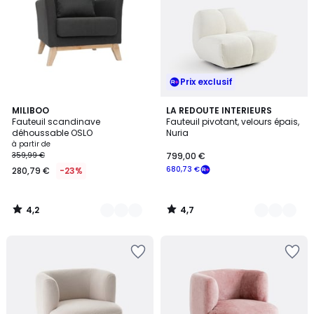
Prix exclusif
4,2
4,7
7
MILIBOO
6
LA REDOUTE INTERIEURS
/ 5
/ 5
Fauteuil scandinave
Fauteuil pivotant, velours épais,
Couleurs
Couleurs
déhoussable OSLO
Nuria
à partir de
359,99 €
799,00 €
680,73 €
280,79 €
-23%
4,2
4,7
/
/
5
5