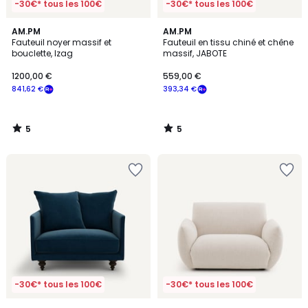
-30€* tous les 100€
-30€* tous les 100€
5
5
AM.PM
AM.PM
/
/
Fauteuil noyer massif et
Fauteuil en tissu chiné et chêne
5
5
bouclette, Izag
massif, JABOTE
1200,00 €
559,00 €
841,62 €
393,34 €
5
5
/
/
5
5
-30€* tous les 100€
-30€* tous les 100€