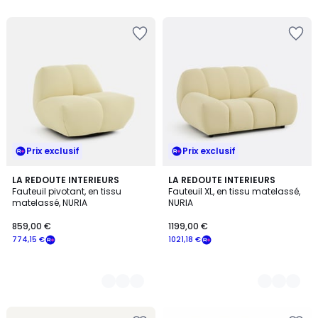
5
5
Prix exclusif
Prix exclusif
3
LA REDOUTE INTERIEURS
3
LA REDOUTE INTERIEURS
Fauteuil pivotant, en tissu
Fauteuil XL, en tissu matelassé,
Couleurs
Couleurs
matelassé, NURIA
NURIA
859,00 €
1199,00 €
774,15 €
1021,18 €