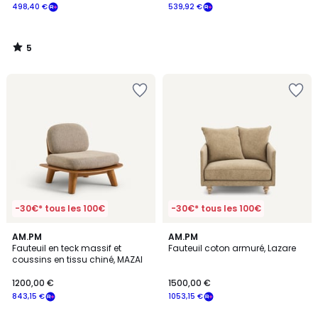
498,40 €
539,92 €
5
/
5
-30€* tous les 100€
-30€* tous les 100€
AM.PM
3
AM.PM
Fauteuil en teck massif et
Fauteuil coton armuré, Lazare
Couleurs
coussins en tissu chiné, MAZAI
1200,00 €
1500,00 €
843,15 €
1053,15 €