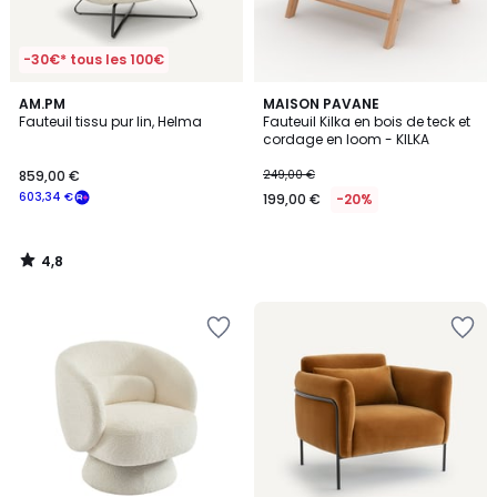
-30€* tous les 100€
4,8
AM.PM
MAISON PAVANE
/ 5
Fauteuil tissu pur lin, Helma
Fauteuil Kilka en bois de teck et
cordage en loom - KILKA
859,00 €
249,00 €
603,34 €
199,00 €
-20%
4,8
/
5