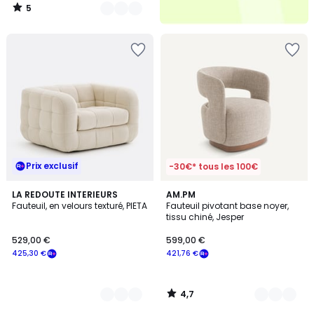
5
/
5
Prix exclusif
-30€* tous les 100€
4,7
2
LA REDOUTE INTERIEURS
2
AM.PM
/ 5
Fauteuil, en velours texturé, PIETA
Fauteuil pivotant base noyer,
Couleurs
Couleurs
tissu chiné, Jesper
529,00 €
599,00 €
425,30 €
421,76 €
4,7
/
5