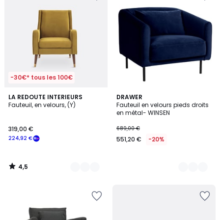
-30€* tous les 100€
4,5
7
LA REDOUTE INTERIEURS
2
DRAWER
/ 5
Fauteuil, en velours, (Y)
Fauteuil en velours pieds droits
Couleurs
Couleurs
en métal- WINSEN
319,00 €
689,00 €
224,92 €
551,20 €
-20%
4,5
/
5