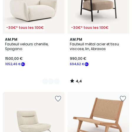
-30€* tous les 100€
-30€* tous les 100€
4,4
8
AM.PM
AM.PM
/ 5
Fauteuil velours chenille,
Fauteuil métal acier et tissu
Couleurs
Spogano
viscose, lin, Abraxas
1500,00 €
990,00 €
1052,46 €
694,62 €
4,4
/
5