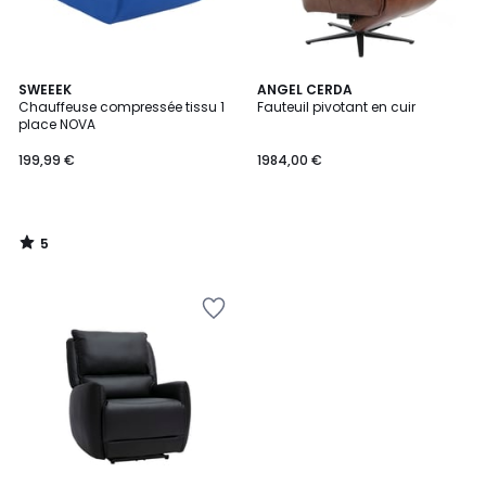
5
SWEEEK
ANGEL CERDA
/
Chauffeuse compressée tissu 1
Fauteuil pivotant en cuir
5
place NOVA
199,99 €
1984,00 €
5
/
5