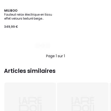
2
MILIBOO
Fauteuil relax électrique en tissu
Couleurs
effet velours texturé beige
RACHEL
349,99 €
Page 1 sur 1
Articles similaires