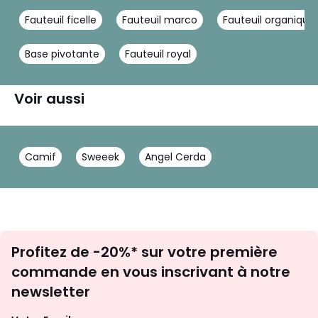
Fauteuil ficelle
Fauteuil marco
Fauteuil organique
Base pivotante
Fauteuil royal
Voir aussi
Camif
Sweeek
Angel Cerda
Inscription
Profitez de -20%* sur votre première
newsletter
commande en vous inscrivant à notre
newsletter