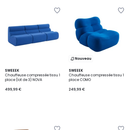
au
lieu
de
279,99
€
31%
de
réduction
appliquée.
Nouveau
SWEEEK
SWEEEK
Chauffeuse compressée tissu 1
Chauffeuse compressée tissu 1
place (lot de 3) NOVA
place COMO
499,99 €
249,99 €