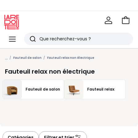
Voir
mon
La
panie
Redoute
Menu
Rechercher
Derniers
...
articles
Fauteuil de salon
Fauteuil relax non électrique
vus
Fauteuil relax non électrique
Fauteuil de salon
Fauteuil relax
Catégories
Filtrer et trier