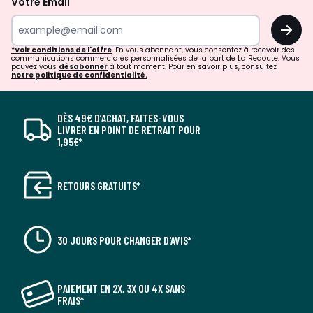
Votre Email
OK
*Voir conditions de l'offre
. En vous abonnant, vous consentez à recevoir des
communications commerciales personnalisées de la part de La Redoute. Vous
pouvez vous
désabonner
à tout moment. Pour en savoir plus, consultez
notre politique de confidentialité.
DÈS 49€ D’ACHAT, FAITES-VOUS
LIVRER EN POINT DE RETRAIT POUR
1,95€*
RETOURS GRATUITS*
30 JOURS POUR CHANGER D'AVIS*
PAIEMENT EN 2X, 3X OU 4X SANS
FRAIS*