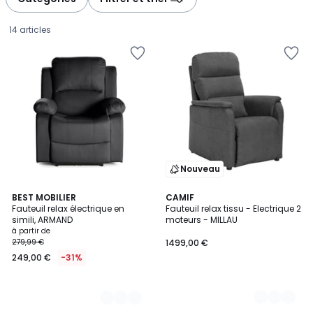
14 articles
Nouveau
3
BEST MOBILIER
7
CAMIF
Fauteuil relax électrique en
Fauteuil relax tissu - Electrique 2
Couleurs
Couleurs
simili, ARMAND
moteurs - MILLAU
Prix
à partir de
279,99 €
1499,00 €
à
249,00 €
-31%
partir
de
249,00
€