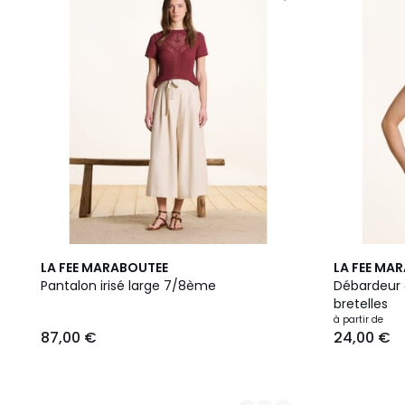
2
4
LA FEE MARABOUTEE
LA FEE MA
Couleurs
Couleurs
Pantalon irisé large 7/8ème
Débardeur e
bretelles
à partir de
87,00 €
24,00 €