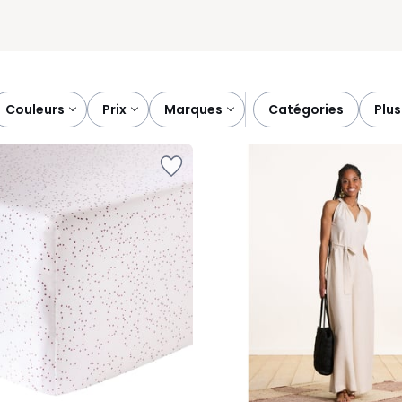
couleurs
prix
marques
catégories
plu