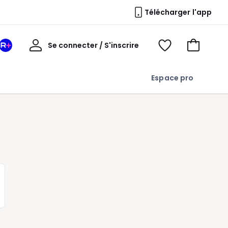
Télécharger l'app
Mon
Se connecter / S'inscrire
Mon
Voir
Voir
compte
espace
mes
mon
La
favoris
panier
Espace pro
Redoute
+