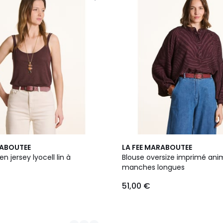
RABOUTEE
LA FEE MARABOUTEE
n jersey lyocell lin à
Blouse oversize imprimé anim
manches longues
51,00 €