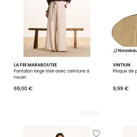
Nouvea
2
8
LA FEE MARABOUTEE
VINTIUN
Couleurs
Couleurs
Pantalon large irisé avec ceinture à
Plaque de 
nouer
69,00 €
9,99 €