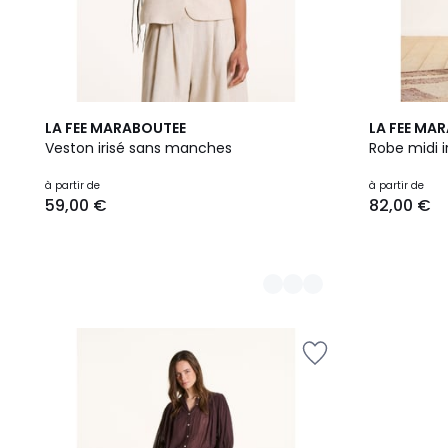
2
2
LA FEE MARABOUTEE
LA FEE MA
Couleurs
Couleurs
Veston irisé sans manches
Robe midi 
à partir de
à partir de
59,00 €
82,00 €