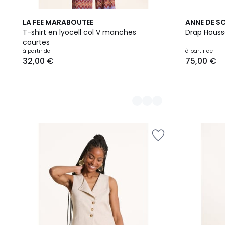
7
LA FEE MARABOUTEE
ANNE DE S
Couleurs
T-shirt en lyocell col V manches
Drap Houss
courtes
Prix
à partir de
à partir de
32,00 €
75,00 €
à
partir
de
32,00
€.