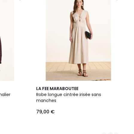
2
LA FEE MARABOUTEE
Couleurs
alier
Robe longue cintrée irisée sans
manches
79,00 €