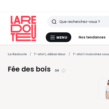
Rechercher
Derniers
Nos tendances
MENU
Menu
articles
La
Redoute
vus
La Redoute
T-shirt, débardeur
T-shirt manches cou
Fée des bois
34