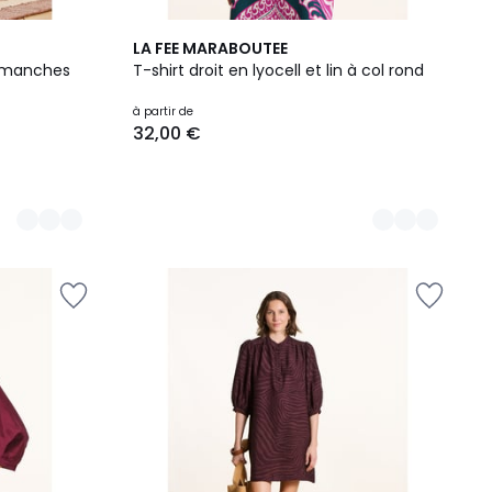
7
LA FEE MARABOUTEE
Couleurs
 manches
T-shirt droit en lyocell et lin à col rond
à partir de
32,00 €