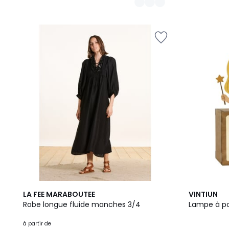
2
2
14
LA FEE MARABOUTEE
VINTIUN
Couleurs
/
Couleurs
Robe longue fluide manches 3/4
Lampe à po
5
à partir de