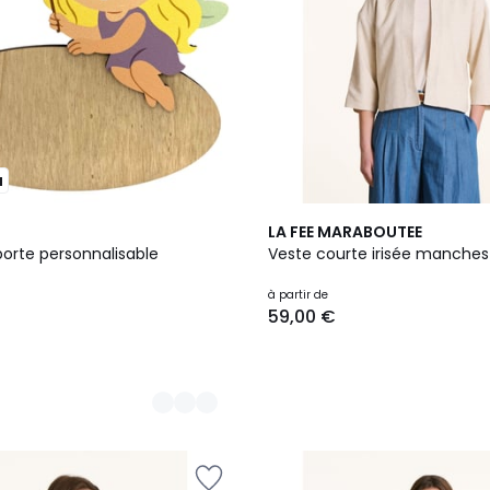
u
2
LA FEE MARABOUTEE
Couleurs
porte personnalisable
Veste courte irisée manches
à partir de
59,00 €