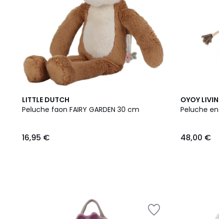
LITTLE DUTCH
OYOY LIVI
Peluche faon FAIRY GARDEN 30 cm
Peluche en
16,95 €
48,00 €