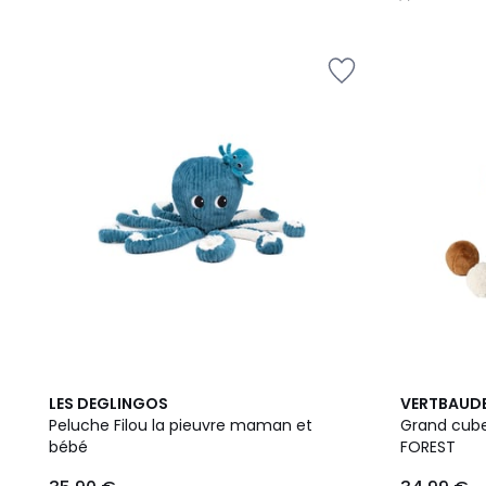
/
5
2
LES DEGLINGOS
VERTBAUD
Couleurs
Peluche Filou la pieuvre maman et
Grand cube 
bébé
FOREST