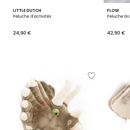
LITTLE DUTCH
FLOW
Peluche d'activités
Peluche br
24,90
24,90 €
42,90 €
€.