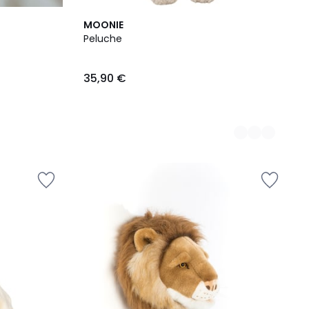
2
MOONIE
Couleurs
Peluche
35,90 €