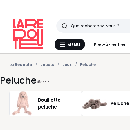
Rechercher
Derniers
Prêt-à-rentrer
MENU
Menu
articles
La
Redoute
vus
La Redoute
Jouets
Jeux
Peluche
Peluche
997
Bouillotte
Peluche
peluche