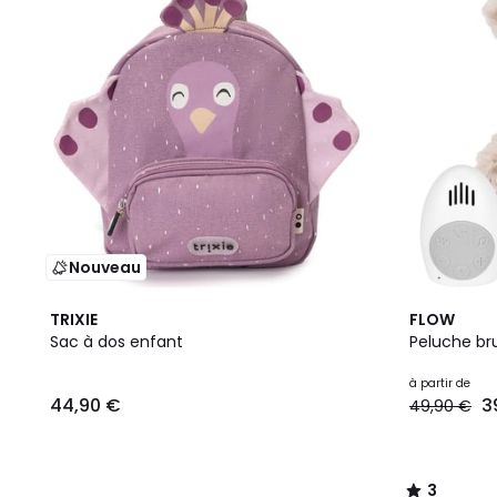
Nouveau
6
3
TRIXIE
FLOW
Couleurs
/
Sac à dos enfant
Peluche bru
5
à partir de
44,90 €
3
49,90 €
3