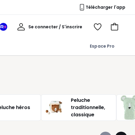
Télécharger l'app
Mon
Se connecter / S'inscrire
Mon
Voir
Voir
compte
espace
mes
mon
La
favoris
panier
Espace Pro
Redoute
+
Peluche
eluche héros
traditionnelle,
classique