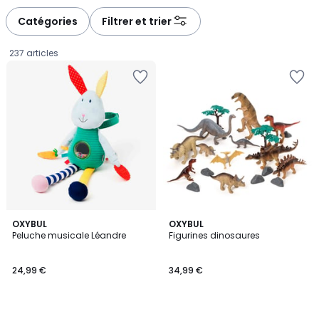
défiler
défiler
à
à
Catégories
Filtrer et trier
gauche
droite
237 articles
OXYBUL
OXYBUL
Peluche musicale Léandre
Figurines dinosaures
24,99
24,99 €
34,99 €
€.