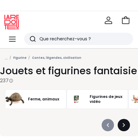
Voir
mon
La
panie
Redoute
Menu
Rechercher
Derniers
...
articles
Figurine
Contes, légendes, civilisation
Jouets et figurines fantaisie
vus
237
Figurines de jeux
Ferme, animaux
vidéo
Précédent
Suivan
-
-