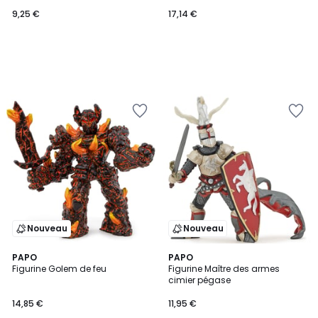
9,25 €
17,14 €
Nouveau
Nouveau
PAPO
PAPO
Figurine Golem de feu
Figurine Maître des armes
cimier pégase
14,85 €
11,95 €