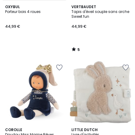
5
OXYBUL
VERTBAUDET
/
Porteur bois 4 roues
Tapis d'éveil souple sans arche
5
Sweet fun
44,99 €
44,99 €
5
/
5
COROLLE
LITTLE DUTCH
Doudou Miss Marine Rêves
Livre d'activités