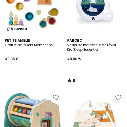
Nouveau
5
PETITE AMELIE
PABOBO
/
Coffret de jouets Montessori
Veilleuse indicateur de réveil
5
Kid'Sleep Essential
49,95 €
49,90 €
5
/
5