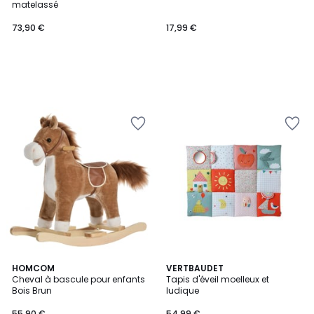
matelassé
73,90 €
17,99 €
1
4
HOMCOM
3
VERTBAUDET
/
/
Cheval à bascule pour enfants
Tapis d'éveil moelleux et
Couleurs
5
5
Bois Brun
ludique
55,90 €
54,99 €