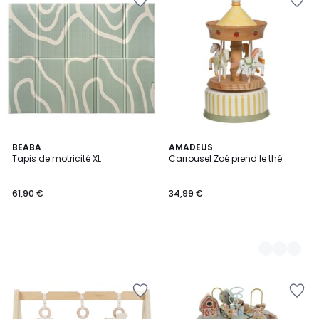
BEABA
3
AMADEUS
Tapis de motricité XL
Carrousel Zoé prend le thé
Couleurs
61,90 €
34,99 €