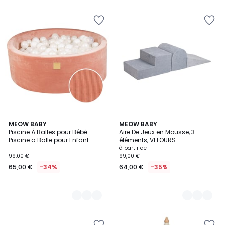
5
4
MEOW BABY
5
MEOW BABY
Piscine À Balles pour Bébé -
Aire De Jeux en Mousse, 3
Couleurs
Couleurs
Piscine a Balle pour Enfant
éléments, VELOURS
à partir de
99,00 €
99,00 €
65,00 €
-34%
64,00 €
-35%