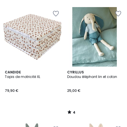
4
CANDIDE
CYRILLUS
/
Tapis de motricité XL
Doudou éléphant lin et coton
5
79,90 €
25,00 €
4
/
5