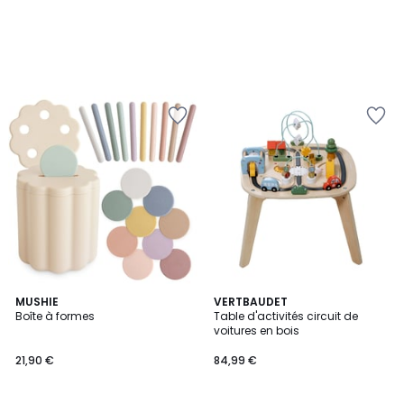
2
MUSHIE
VERTBAUDET
/
Boîte à formes
Table d'activités circuit de
5
voitures en bois
21,90 €
84,99 €