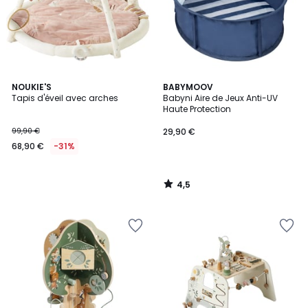
4,5
NOUKIE'S
BABYMOOV
/ 5
Tapis d'éveil avec arches
Babyni Aire de Jeux Anti-UV
Haute Protection
99,90 €
29,90 €
68,90 €
-31%
4,5
/
5