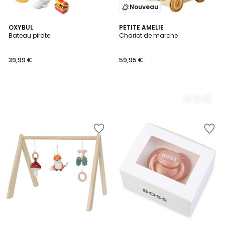
Nouveau
OXYBUL
2
PETITE AMELIE
Bateau pirate
Chariot de marche
Couleurs
39,99 €
59,95 €