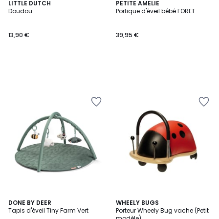
LITTLE DUTCH
PETITE AMELIE
Doudou
Portique d'éveil bébé FORET
13,90 €
39,95 €
DONE BY DEER
6
WHEELY BUGS
Tapis d'éveil Tiny Farm Vert
Porteur Wheely Bug vache (Petit
Couleurs
modèle)