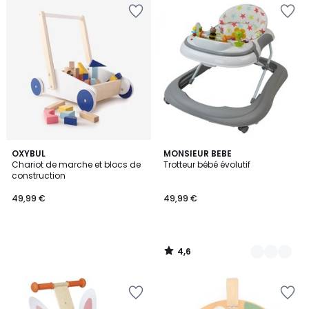
4,6
OXYBUL
6
MONSIEUR BEBE
/ 5
Chariot de marche et blocs de
Trotteur bébé évolutif
Couleurs
construction
49,99 €
49,99 €
4,6
/
5