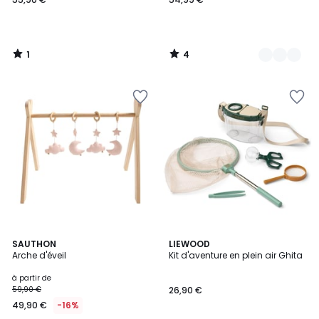
1
4
/
/
5
5
3
SAUTHON
LIEWOOD
Arche d'éveil
Kit d'aventure en plein air Ghita
Couleurs
à partir de
59,90 €
26,90 €
49,90 €
-16%