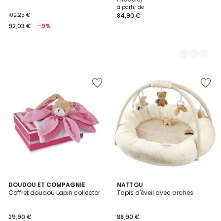
à partir de
102,25 €
84,90 €
92,03 €
-9%
DOUDOU ET COMPAGNIE
NATTOU
Coffret doudou Lapin collector
Tapis d'éveil avec arches
29,90 €
88,90 €