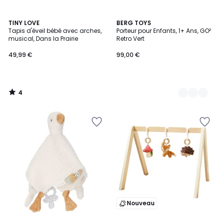
4
TINY LOVE
2
BERG TOYS
/
Tapis d'éveil bébé avec arches,
Porteur pour Enfants, 1+ Ans, GO²
Couleurs
5
musical, Dans la Prairie
Retro Vert
49,99 €
99,00 €
4
/
5
Nouveau