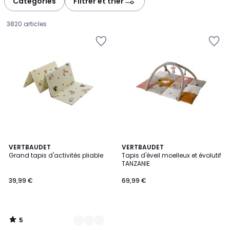
Catégories
Filtrer et trier
gauche
droite
3820 articles
5
2
VERTBAUDET
VERTBAUDET
/
Grand tapis d'activités pliable
Tapis d'éveil moelleux et évolutif
Couleurs
5
TANZANIE
39,99
39,99 €
69,99 €
€.
5
/