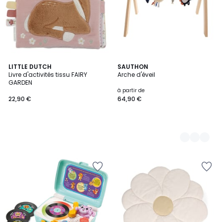
LITTLE DUTCH
2
SAUTHON
Livre d'activités tissu FAIRY
Arche d'éveil
Couleurs
GARDEN
à partir de
22,90 €
64,90 €