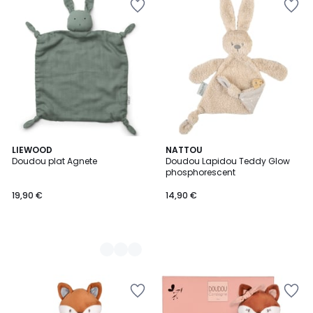
3
LIEWOOD
NATTOU
Doudou plat Agnete
Doudou Lapidou Teddy Glow
Couleurs
phosphorescent
19,90 €
14,90 €