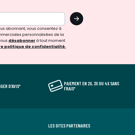
OK
vous abonnant, vous consentez à
merciales personnalisées de la
vous
désabonner
à tout moment.
e politique de confidentialité.
PAIEMENT EN 2X, 3X OU 4X SANS
GER D'AVIS*
FRAIS*
LES SITES PARTENAIRES