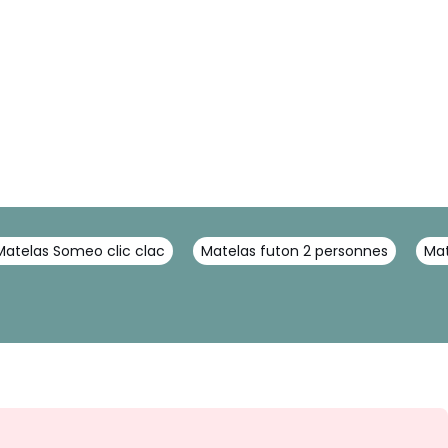
Matelas Someo clic clac
Matelas futon 2 personnes
Mat