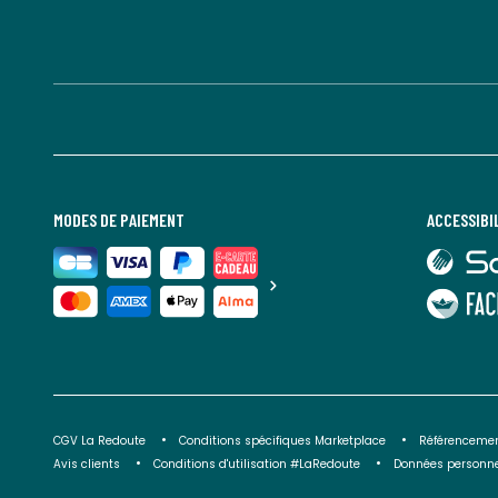
MODES DE PAIEMENT
ACCESSIBI
lien
vers
Sourdline
lien
vers
Faciliti
CGV La Redoute
Conditions spécifiques Marketplace
Référencemen
Avis clients
Conditions d'utilisation #LaRedoute
Données personne