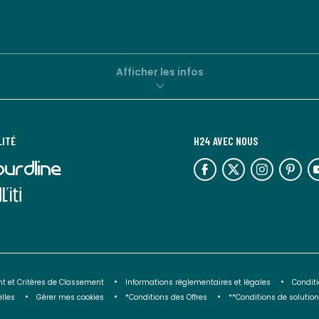
Afficher les infos
LITÉ
H24 AVEC NOUS
lien
lien
lien
lien
lie
vers
vers
vers
vers
ve
l'espace
l'espace
l'espace
l'espace
l'
réseaux
réseaux
réseaux
réseaux
ré
sociaux
sociaux
sociaux
sociaux
so
t et Critères de Classement
Informations réglementaires et légales
Conditi
lles
Gérer mes cookies
*Conditions des Offres
**Conditions de soluti