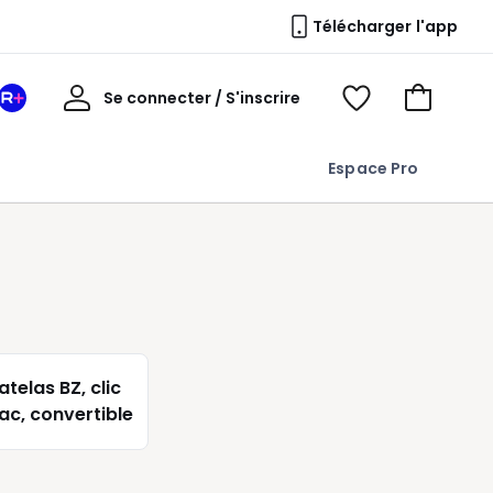
Télécharger l'app
Mon
Se connecter / S'inscrire
Mon
Voir
Voir
compte
espace
mes
mon
La
favoris
panier
Espace Pro
Redoute
+
telas BZ, clic
lac, convertible