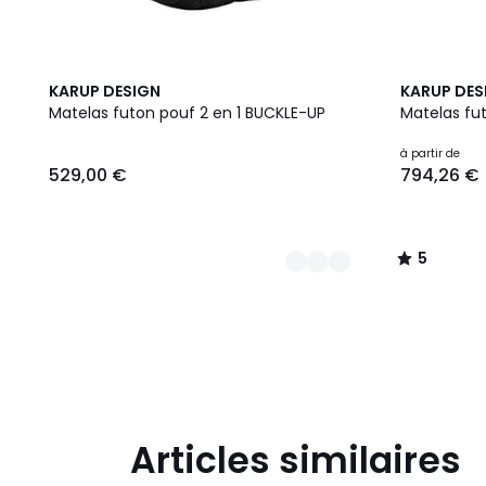
6
8
5
KARUP DESIGN
KARUP DES
Couleurs
Couleurs
/
Matelas futon pouf 2 en 1 BUCKLE-UP
Matelas fut
5
529,00
à partir de
529,00 €
794,26 €
€.
5
/
5
Articles similaires