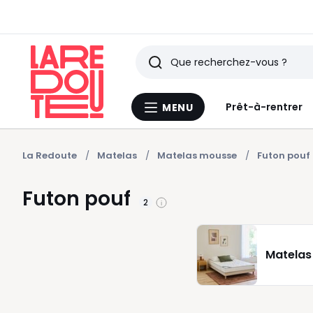
Rechercher
Derniers
Prêt-à-rentrer
MENU
Menu
articles
La
Redoute
vus
La Redoute
Matelas
Matelas mousse
Futon pouf
Futon pouf
2
Matelas