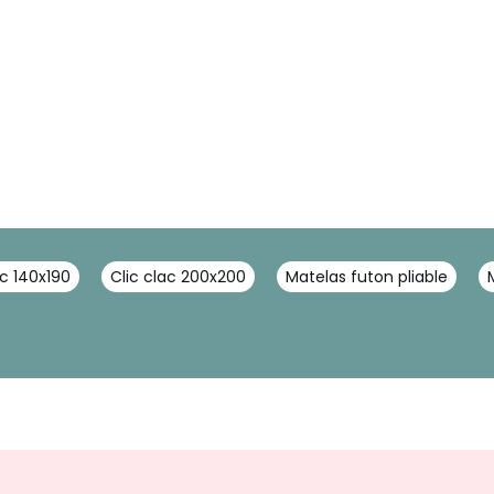
ac 140x190
Clic clac 200x200
Matelas futon pliable
Inscription
newsletter