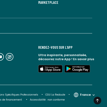
MARKETPLACE
RENDEZ-VOUS SUR L'APP
n
lien
Ultra inspirante, personnalisée,
découvrez notre App !
En savoir plus
rs
vers
espace
le
lien
lien
seaux
blog
vers
vers
ciaux
la
l'app
google
redoute
store
play
France
ons Spécifiques Professionnels
CGU La Redoute
ons de financement
Accessibilité : non conforme