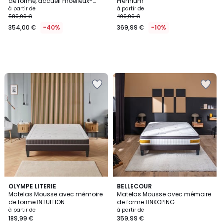
de forme, accueil moelleux-
Premium
SOMNIA
à partir de
à partir de
589,99 €
409,99 €
354,00 €
-40%
369,99 €
-10%
2,7
OLYMPE LITERIE
BELLECOUR
/ 5
Matelas Mousse avec mémoire
Matelas Mousse avec mémoire
de forme INTUITION
de forme LINKOPING
à partir de
à partir de
189,99 €
359,99 €