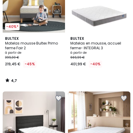
-40%*
4,7
BULTEX
BULTEX
/ 5
Matelas mousse Bultex Primo
Matelas en mousse, accueil
ferme Fair 2
ferme- INTEGRAL 3
à partir de
à partir de
399,00 €
669,99 €
219,45 €
-45%
401,99 €
-40%
4,7
/
5