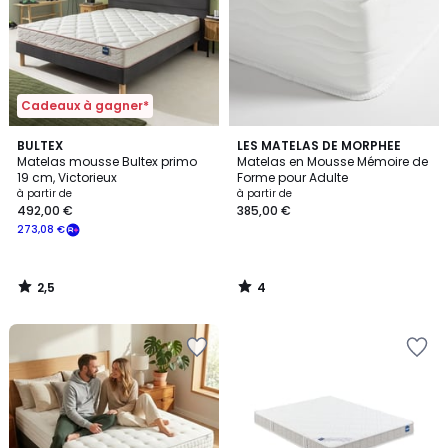
Cadeaux à gagner*
2,5
4
BULTEX
LES MATELAS DE MORPHEE
/ 5
/
Matelas mousse Bultex primo
Matelas en Mousse Mémoire de
5
19 cm, Victorieux
Forme pour Adulte
à partir de
à partir de
492,00 €
385,00 €
273,08 €
2,5
4
/
/
5
5