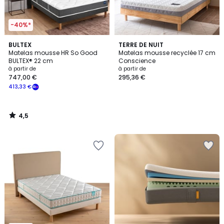
-40%*
4,5
BULTEX
TERRE DE NUIT
/ 5
Matelas mousse HR So Good
Matelas mousse recyclée 17 cm
BULTEX® 22 cm
Conscience
à partir de
à partir de
747,00 €
295,36 €
413,33 €
4,5
/
5