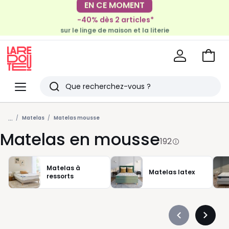
-40% dès 2 articles*
EN CE MOMENT
sur le linge de maison et la literie
-30€ tous les 100€*
sur le meuble & la déco
Voir
mon
La
panie
Redoute
Menu
Rechercher
Derniers
...
articles
Matelas
Matelas mousse
Matelas en mousse
vus
192
Matelas à
Matelas latex
ressorts
Précédent
Suivan