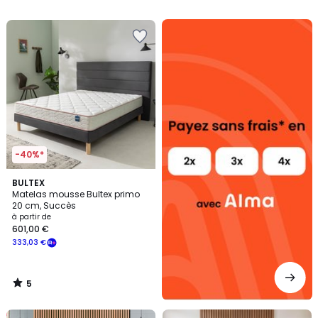
5
Alma
payez
sans
frais
-40%*
5
BULTEX
/
Matelas mousse Bultex primo
5
20 cm, Succès
à partir de
601,00 €
333,03 €
5
/
5