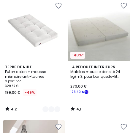
-40%*
4,2
4,1
7
TERRE DE NUIT
LA REDOUTE INTERIEURS
/ 5
/ 5
Futon coton + mousse
Matelas mousse densité 24
Couleurs
mémoire anti-taches
kg/m3, pour banquette-lit
extensible, hauteur 10 cm
à partir de
329,87 €
279,00 €
173,40 €
199,00 €
-49%
4,2
4,1
/
/
5
5