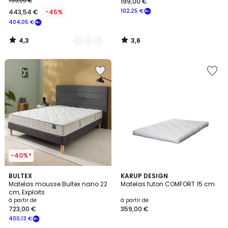
799,00 €
199,00 €
102,25 €
443,54 €
-45%
404,05 €
4,3
3,6
/
/
5
5
-40%*
5
BULTEX
KARUP DESIGN
/
Matelas mousse Bultex nano 22
Matelas futon COMFORT 15 cm
5
cm, Exploits
à partir de
à partir de
723,00 €
359,00 €
400,13 €