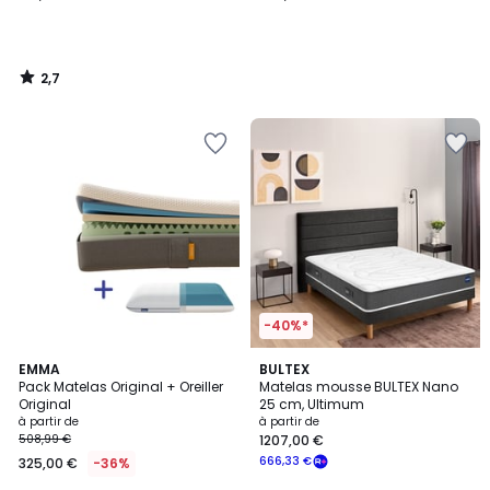
2,7
/
5
-40%*
5
EMMA
BULTEX
/
Pack Matelas Original + Oreiller
Matelas mousse BULTEX Nano
5
Original
25 cm, Ultimum
à partir de
à partir de
508,99 €
1207,00 €
666,33 €
325,00 €
-36%