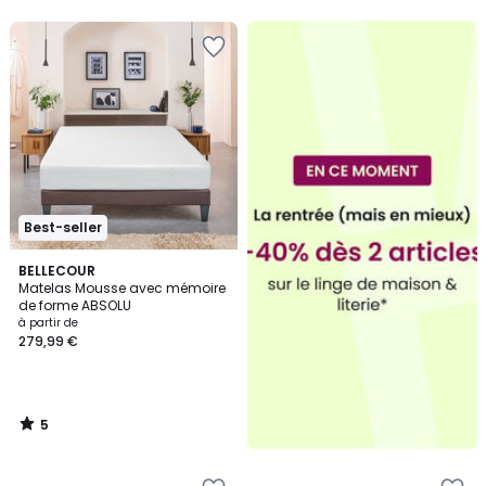
5
5
Best-seller
5
BELLECOUR
/
Matelas Mousse avec mémoire
5
de forme ABSOLU
à partir de
279,99 €
5
/
5