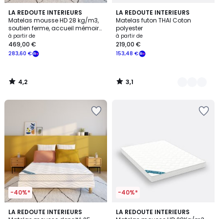
4,2
3,1
LA REDOUTE INTERIEURS
4
LA REDOUTE INTERIEURS
/ 5
/
Matelas mousse HD 28 kg/m3,
Matelas futon THAI Coton
Couleurs
5
soutien ferme, accueil mémoire
polyester
de forme
à partir de
à partir de
469,00 €
219,00 €
283,60 €
153,48 €
4,2
3,1
/
/
5
5
-40%*
-40%*
4,4
4,8
LA REDOUTE INTERIEURS
LA REDOUTE INTERIEURS