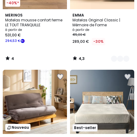
-40%*
4
4,3
MERINOS
2
EMMA
/
/ 5
Matelas mousse confort ferme
Matelas Original Classic |
Couleurs
5
LE TOUT TRANQUILLE
Mémoire de Forme
à partir de
à partir de
531,00 €
415,00 €
294,53 €
289,00 €
-30%
4
4,3
/
/
5
5
Nouveau
Best-seller