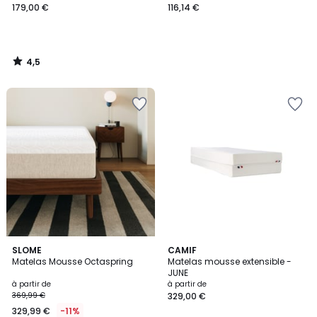
179,00 €
116,14 €
4,5
/
5
SLOME
CAMIF
Matelas Mousse Octaspring
Matelas mousse extensible -
JUNE
à partir de
à partir de
369,99 €
329,00 €
329,99 €
-11%