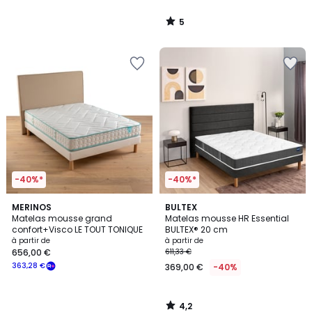
5
/
5
-40%*
-40%*
4,2
MERINOS
BULTEX
/ 5
Matelas mousse grand
Matelas mousse HR Essential
confort+Visco LE TOUT TONIQUE
BULTEX® 20 cm
à partir de
à partir de
656,00 €
611,33 €
363,28 €
369,00 €
-40%
4,2
/