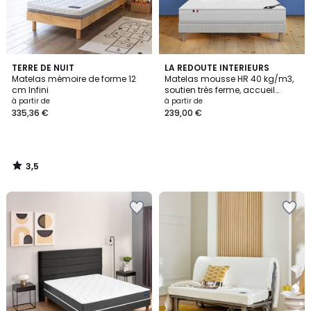
3,5
TERRE DE NUIT
LA REDOUTE INTERIEURS
/ 5
Matelas mémoire de forme 12
Matelas mousse HR 40 kg/m3,
cm Infini
soutien très ferme, accueil
moelleux, traité non feu
à partir de
à partir de
335,36 €
239,00 €
3,5
/
5