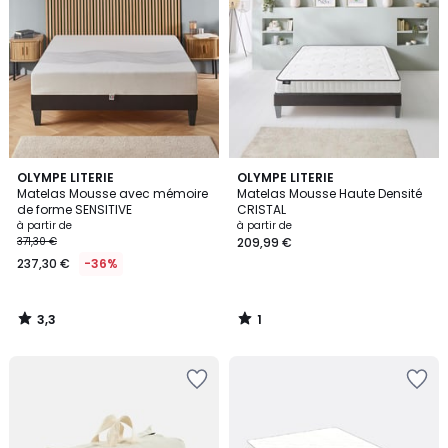
3,3
1
OLYMPE LITERIE
OLYMPE LITERIE
/ 5
/
Matelas Mousse avec mémoire
Matelas Mousse Haute Densité
5
de forme SENSITIVE
CRISTAL
à partir de
à partir de
371,30 €
209,99 €
237,30 €
-36%
3,3
1
/
/
5
5