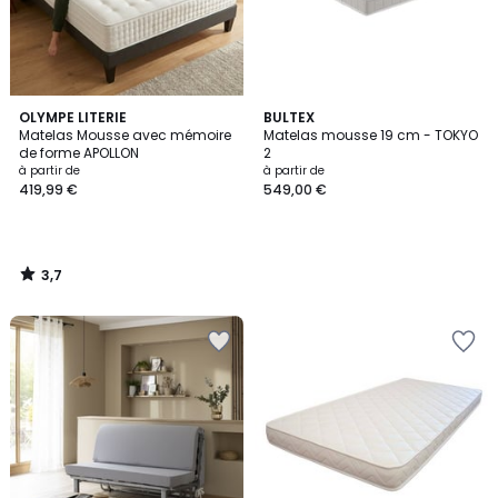
3,7
OLYMPE LITERIE
BULTEX
/ 5
Matelas Mousse avec mémoire
Matelas mousse 19 cm - TOKYO
de forme APOLLON
2
à partir de
à partir de
419,99 €
549,00 €
3,7
/
5