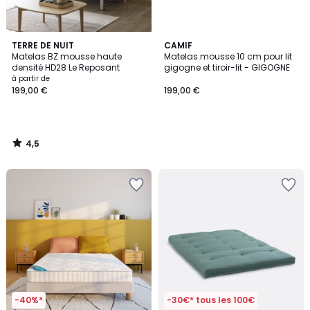
4,5
TERRE DE NUIT
CAMIF
/ 5
Matelas BZ mousse haute
Matelas mousse 10 cm pour lit
densité HD28 Le Reposant
gigogne et tiroir-lit - GIGOGNE
à partir de
199,00 €
199,00 €
4,5
/
5
-40%*
-30€* tous les 100€