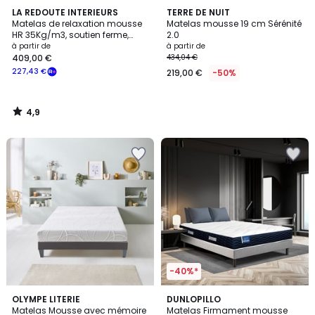
4,9
LA REDOUTE INTERIEURS
TERRE DE NUIT
/ 5
Matelas de relaxation mousse
Matelas mousse 19 cm Sérénité
HR 35Kg/m3, soutien ferme,
2.0
accueil moelleux
à partir de
à partir de
409,00 €
434,04 €
227,43 €
219,00 €
-50%
4,9
/
5
-40%*
4,7
5
OLYMPE LITERIE
DUNLOPILLO
/ 5
/
Matelas Mousse avec mémoire
Matelas Firmament mousse