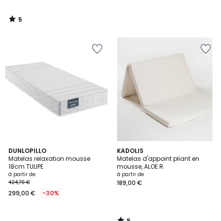
5
/
5
5
DUNLOPILLO
KADOLIS
/
Matelas relaxation mousse
Matelas d'appoint pliant en
5
18cm TULIPE
mousse, ALOE R
à partir de
à partir de
424,79 €
189,00 €
299,00 €
-30%
5