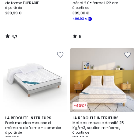
5
de forme EUPRAXIE
aérial 2.0® ferme H22 cm
à partir de
à partir de
289,99 €
899,00 €
496,93 €
4,7
5
/
/
5
5
-40%*
4,3
3,6
2
LA REDOUTE INTERIEURS
LA REDOUTE INTERIEURS
/ 5
/ 5
Pack matelas mousse et
Matelas mousse densité 25
Couleurs
mémoire de forme + sommier
Kg/m3, soutien mi-ferme,
+ pieds + couette +oreiller(s)
accueil moelleux
à partir de
à partir de