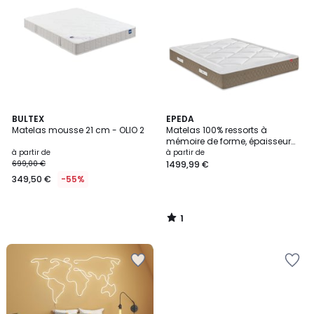
1
BULTEX
EPEDA
/
Matelas mousse 21 cm - OLIO 2
Matelas 100% ressorts à
5
mémoire de forme, épaisseur
28cm, accueil moelleux-
à partir de
à partir de
NÉRÉIDE
699,00 €
1499,99 €
349,50 €
-55%
1
/
5