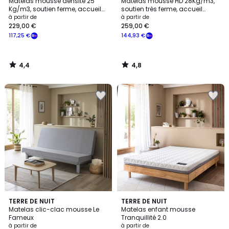
/ 5
/ 5
Matelas mousse densité 25
Matelas mousse HD 28Kg/m3,
Kg/m3, soutien ferme, accueil
soutien très ferme, accueil
moelleux
moelleux
à partir de
à partir de
229,00 €
259,00 €
117,25 €
144,93 €
4,4
4,8
/
/
5
5
4,5
TERRE DE NUIT
TERRE DE NUIT
/ 5
Matelas clic-clac mousse Le
Matelas enfant mousse
Fameux
Tranquillité 2.0
à partir de
à partir de