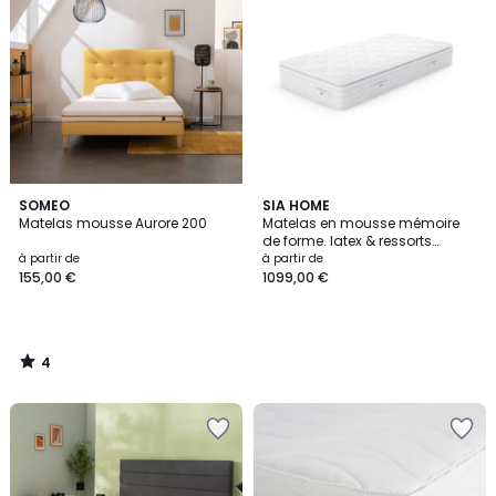
4
SOMEO
SIA HOME
/
Matelas mousse Aurore 200
Matelas en mousse mémoire
5
de forme. latex & ressorts
ensachés HYBRIDE PREMIUM
à partir de
à partir de
CLOUD
155,00 €
1099,00 €
4
/
5