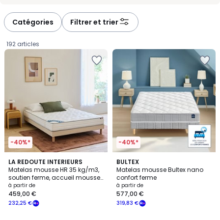
-
-
défiler
défiler
à
à
Catégories
Filtrer et trier
gauche
droite
192 articles
-40%*
-40%*
4,3
4,7
LA REDOUTE INTERIEURS
BULTEX
/ 5
/ 5
Matelas mousse HR 35 kg/m3,
Matelas mousse Bultex nano
soutien ferme, accueil mousse
confort ferme
Prix
viscoélastique
à partir de
à partir de
459,00 €
577,00 €
à
232,25 €
319,83 €
partir
de