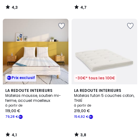
459,00
4,3
4,7
€
/
/
5
5
souscrivez
à
notre
programme
pour
payer
à
la
place
232,25
Prix exclusif
€.
-30€* tous les 100€
4,1
3,8
LA REDOUTE INTERIEURS
LA REDOUTE INTERIEURS
/ 5
/ 5
Matelas mousse, soutien mi-
Matelas futon 5 couches coton,
ferme, accueil moelleux
THAÏ
à partir de
à partir de
119,00 €
219,00 €
79,28 €
154,92 €
4,1
3,8
/
/