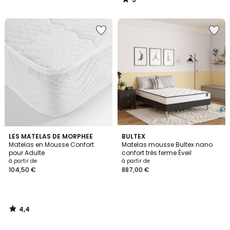
/
5
4,4
LES MATELAS DE MORPHEE
BULTEX
/ 5
Matelas en Mousse Confort
Matelas mousse Bultex nano
pour Adulte
confort très ferme Éveil
à partir de
à partir de
104,50 €
887,00 €
4,4
/
5