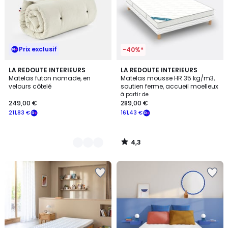
Prix exclusif
-40%*
4,3
3
LA REDOUTE INTERIEURS
LA REDOUTE INTERIEURS
/ 5
Matelas futon nomade, en
Matelas mousse HR 35 kg/m3,
Couleurs
velours côtelé
soutien ferme, accueil moelleux
à partir de
249,00 €
289,00 €
211,83 €
161,43 €
4,3
/
5