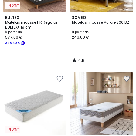
-40%*
4,5
BULTEX
SOMEO
/ 5
Matelas mousse HR Regular
Matelas mousse Aurore 300 BZ
BULTEX® 19 cm
à partir de
à partir de
577,00 €
249,00 €
348,40 €
4,5
/
5
-40%*