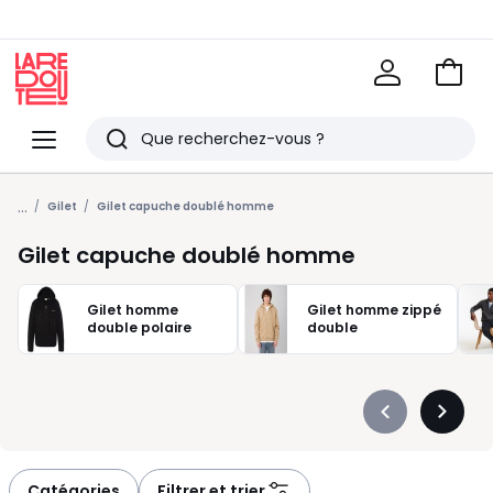
Voir
mon
La
panie
Redoute
Menu
Rechercher
Derniers
...
articles
Gilet
Gilet capuche doublé homme
vus
Gilet capuche doublé homme
Gilet homme
Gilet homme zippé
double polaire
double
Précédent
Suivan
-
-
défiler
défiler
à
à
Catégories
Filtrer et trier