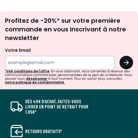
Inscription
Profitez de -20%* sur votre première
newsletter
commande en vous inscrivant à notre
newsletter
Votre Email
OK
*Voir conditions de l'offre
. En vous abonnant, vous consentez à recevoir des
communications commerciales personnalisées de la part de La Redoute. Vous
pouvez vous
désabonner
à tout moment. Pour en savoir plus, consultez
notre politique de confidentialité.
DÈS 49€ D’ACHAT, FAITES-VOUS
LIVRER EN POINT DE RETRAIT POUR
1,95€*
RETOURS GRATUITS*