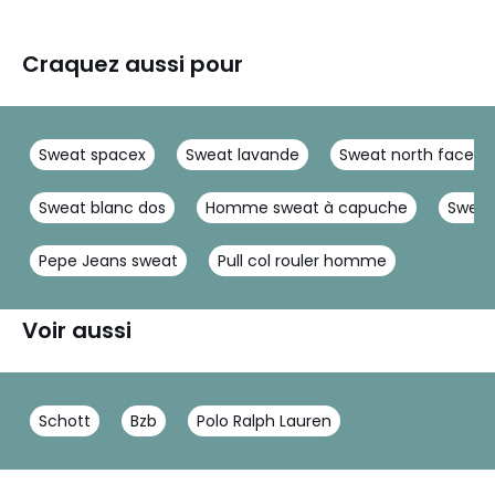
Craquez aussi pour
Sweat spacex
Sweat lavande
Sweat north face gr
Sweat blanc dos
Homme sweat à capuche
Swea
Pepe Jeans sweat
Pull col rouler homme
Voir aussi
Schott
Bzb
Polo Ralph Lauren