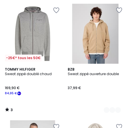
au
lieu
de
140,00
€
37%
de
réduction
appliquée.
-25€* tous les 50€
3
TOMMY HILFIGER
2
BZB
/
Sweat zippé doublé chaud
Sweat zippé ouverture double
Couleurs
5
169,90 €
37,99 €
84,95 €
3
/
5