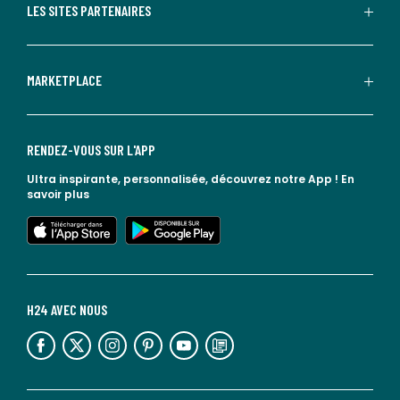
LES SITES PARTENAIRES
MARKETPLACE
RENDEZ-VOUS SUR L'APP
Ultra inspirante, personnalisée, découvrez notre App !
En
savoir plus
lien vers l'app store
lien vers google play
H24 AVEC NOUS
lien vers l'espace réseaux sociaux
lien vers l'espace réseaux sociaux
lien vers l'espace réseaux sociaux
lien vers l'espace réseaux sociaux
lien vers l'espace réseaux sociaux
lien vers le blog la redoute