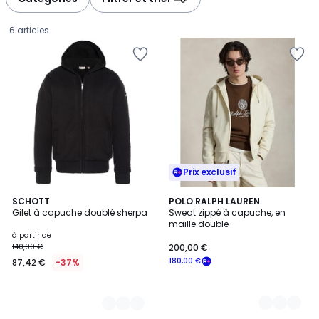
gauche
droite
6 articles
Prix exclusif
2
SCHOTT
7
POLO RALPH LAUREN
Gilet à capuche doublé sherpa
Sweat zippé à capuche, en
Couleurs
Couleurs
maille double
Prix
à partir de
140,00 €
200,00 €
à
180,00 €
87,42 €
-37%
partir
de
87,42
€