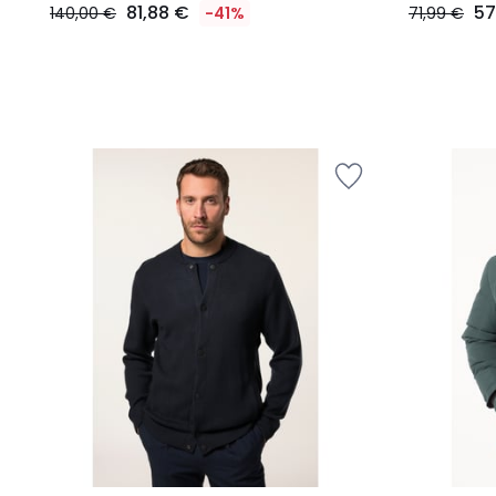
81,88 €
57
140,00 €
-41%
71,99 €