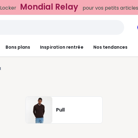
Mondial Relay
 Locker
pour vos petits article
Bons plans
Inspiration rentrée
Nos tendances
t
Pull