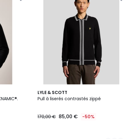
2
LYLE & SCOTT
Couleurs
EXNAMIC®.
Pull à liserés contrastés zippé
85,00 €
170,00 €
-50%