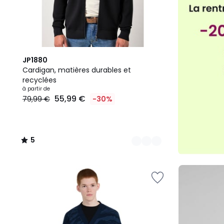
3
5
JP1880
Couleurs
/
Cardigan, matières durables et
5
recyclées
à partir de
55,99 €
79,99 €
-30%
5
/
5