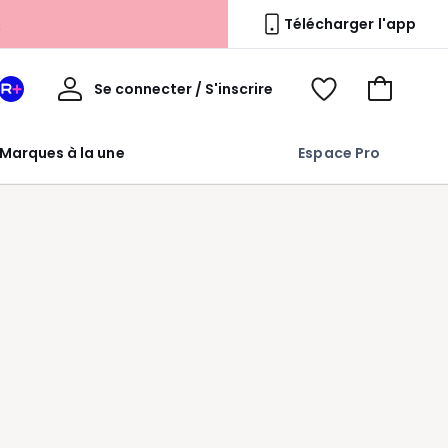
s
Télécharger l'app
Mon
Se connecter / S'inscrire
Mon
Voir
Voir
compte
espace
mes
mon
La
favoris
panier
Marques à la une
Espace Pro
Redoute
+