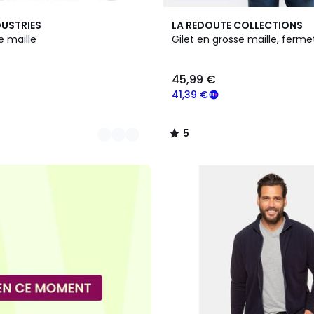
2
5
DUSTRIES
LA REDOUTE COLLECTIONS
Couleurs
/
e maille
Gilet en grosse maille, fer
5
45,99 €
41,39 €
5
/
5