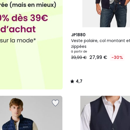
6
4,7
JP1880
Couleurs
/ 5
Veste polaire, col montant e
zippées
à partir de
27,99 €
39,99 €
-30%
4,7
/
5