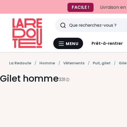
FACILE !
Livraison en
Rechercher
Derniers
Prêt-à-rentrer
MENU
Menu
articles
La
Redoute
vus
La Redoute
Homme
Vêtements
Pull, gilet
Gile
Gilet homme
331