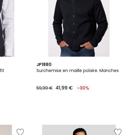
JP1880
it
Surchemise en maille polaire. Manches
41,99 €
59,99 €
-30%