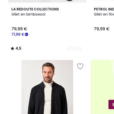
2
4,5
2
LA REDOUTE COLLECTIONS
PETROL IN
Couleurs
/ 5
Couleurs
Gilet en lambswool
Gilet en fin
79,99
79,99 €
79,99 €
€
souscrivez
71,99 €
à
notre
4,5
programme
/
pour
5
payer
à
la
place
71,99
€.