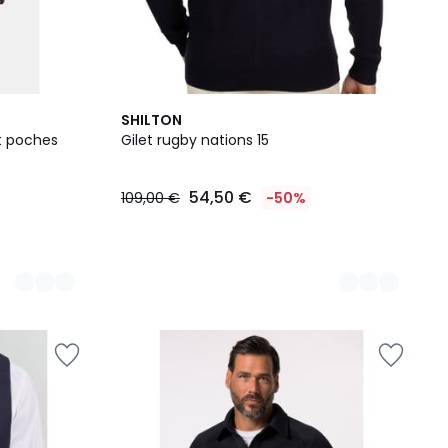
3
SHILTON
Couleurs
t poches
Gilet rugby nations 15
54,50 €
109,00 €
-50%