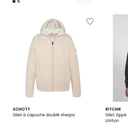
5
/
5
SCHOTT
RITCHIE
Gilet à capuche doublé sherpa
Gilet Zipp
Litriton