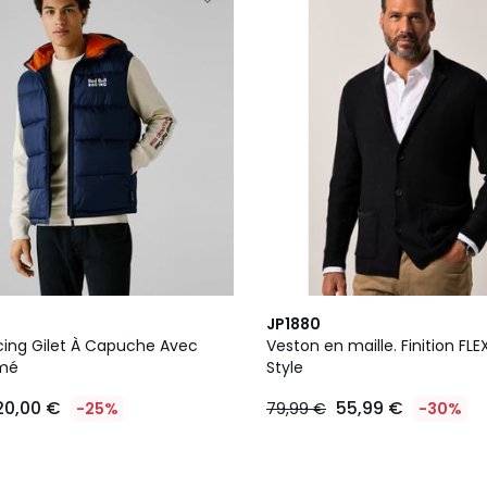
JP1880
acing Gilet À Capuche Avec
Veston en maille. Finition FL
imé
Style
20,00 €
55,99 €
-25%
79,99 €
-30%