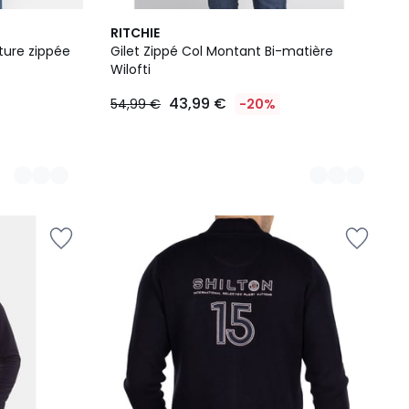
2
RITCHIE
Couleurs
meture zippée
Gilet Zippé Col Montant Bi-matière
Wilofti
43,99 €
54,99 €
-20%