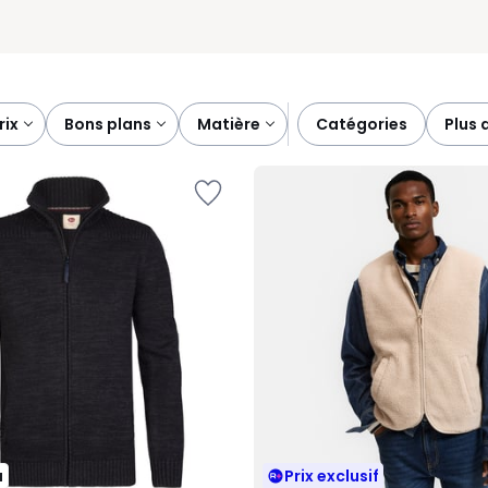
prix
bons plans
matière
catégories
plus 
u
Prix exclusif