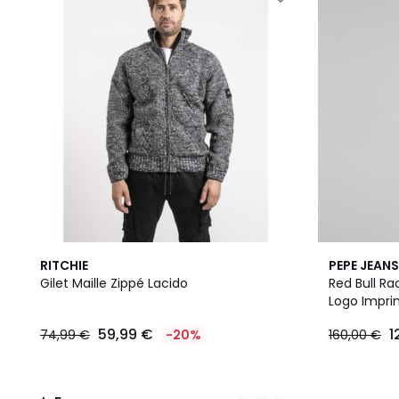
3
5
RITCHIE
PEPE JEANS
Couleurs
/
Gilet Maille Zippé Lacido
Red Bull R
5
Logo Impr
59,99 €
1
74,99 €
-20%
160,00 €