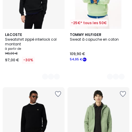
-25€* tous les 50€
6
LACOSTE
2
TOMMY HILFIGER
Sweatshirt zippé interlock col
Sweat à capuche en coton
Couleurs
Couleurs
montant
à partir de
140,00 €
109,90 €
54,95 €
97,00 €
-30%