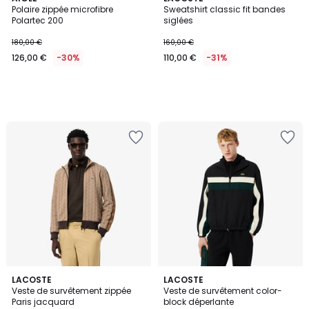
Polaire zippée microfibre
Sweatshirt classic fit bandes
Polartec 200
siglées
180,00 €
160,00 €
126,00 €
-30%
110,00 €
-31%
5
5
LACOSTE
LACOSTE
/
Veste de survêtement zippée
Veste de survêtement color-
Couleurs
5
Paris jacquard
block déperlante