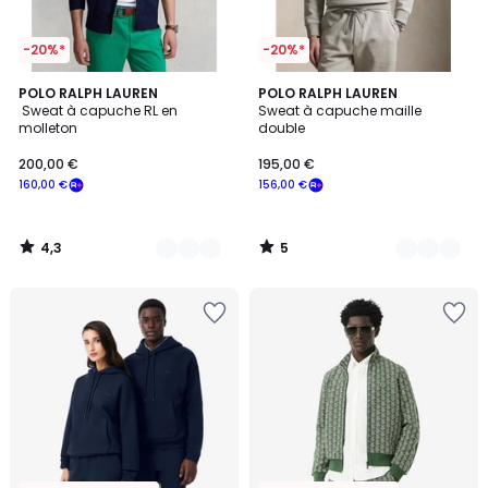
-20%*
-20%*
4,3
5
3
POLO RALPH LAUREN
5
POLO RALPH LAUREN
/ 5
/
Sweat à capuche RL en
Sweat à capuche maille
Couleurs
Couleurs
5
molleton
double
200,00 €
195,00 €
160,00 €
156,00 €
4,3
5
/
/
5
5