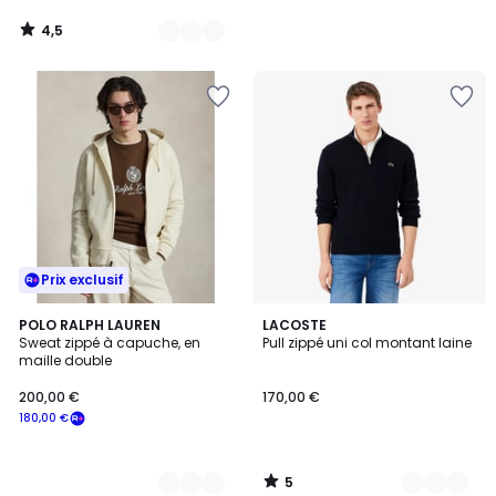
4,5
/
5
Prix exclusif
5
7
POLO RALPH LAUREN
3
LACOSTE
/
Sweat zippé à capuche, en
Pull zippé uni col montant laine
Couleurs
Couleurs
5
maille double
200,00 €
170,00 €
180,00 €
5
/