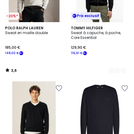
Prix exclusif
-20%*
3,6
POLO RALPH LAUREN
3
TOMMY HILFIGER
/ 5
Sweat en maille double
Sweat à capuche, à poche,
Couleurs
Core Essential
185,00 €
129,90 €
148,00 €
116,91 €
3,6
/
5