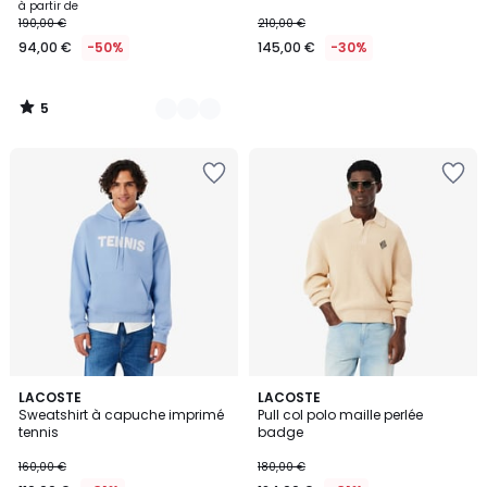
à partir de
190,00 €
210,00 €
94,00 €
-50%
145,00 €
-30%
5
/
5
LACOSTE
LACOSTE
Sweatshirt à capuche imprimé
Pull col polo maille perlée
tennis
badge
160,00 €
180,00 €