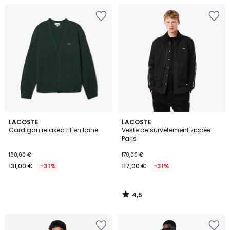
4,5
LACOSTE
LACOSTE
/ 5
Cardigan relaxed fit en laine
Veste de survêtement zippée
Paris
190,00 €
170,00 €
131,00 €
-31%
117,00 €
-31%
4,5
/
5