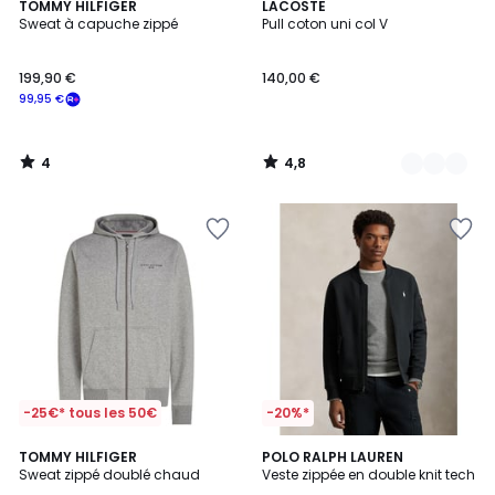
4
4,8
TOMMY HILFIGER
2
LACOSTE
/
/ 5
Sweat à capuche zippé
Pull coton uni col V
Couleurs
5
199,90 €
140,00 €
99,95 €
4
4,8
/
/
5
5
-25€* tous les 50€
-20%*
3
4,5
TOMMY HILFIGER
2
POLO RALPH LAUREN
/
/ 5
Sweat zippé doublé chaud
Veste zippée en double knit tech
Couleurs
5