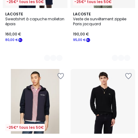
-25€* tous les 50€
-25€* tous les 50€
3
LACOSTE
2
LACOSTE
Sweatshirt à capuche molleton
Veste de survêtement zippée
Couleurs
Couleurs
épais
Paris jacquard
160,00 €
190,00 €
80,00 €
95,00 €
-25€* tous les 50€