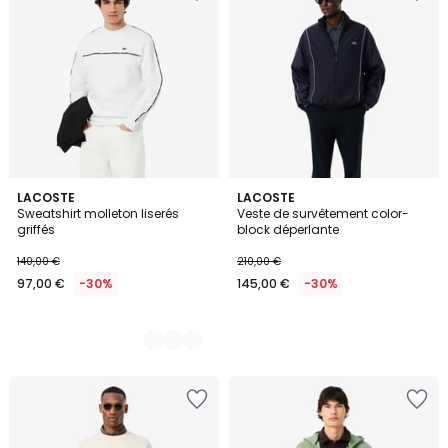
3
LACOSTE
LACOSTE
Sweatshirt molleton liserés
Veste de survêtement color-
Couleurs
griffés
block déperlante
140,00 €
210,00 €
97,00 €
-30%
145,00 €
-30%