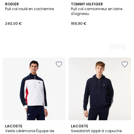
RODIER
2
TOMMY HILFIGER
Pull col roulé en cachemire
Pull col camionneur en laine
Couleurs
d'agneau
240,00 €
169,90 €
LACOSTE
LACOSTE
Veste cérémonie Équipe de
Sweatshirt zippé à capuche