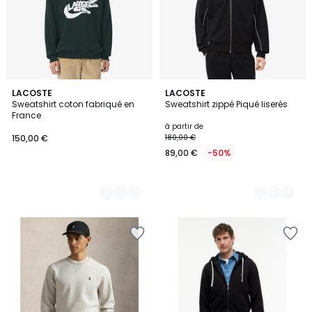
2
LACOSTE
2
LACOSTE
Sweatshirt coton fabriqué en
Sweatshirt zippé Piqué liserés
Couleurs
Couleurs
France
à partir de
150,00 €
180,00 €
89,00 €
-50%