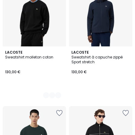
7
LACOSTE
LACOSTE
Sweatshirt molleton coton
Sweatshirt à capuche zippé
Couleurs
Sport stretch
130,00 €
130,00 €