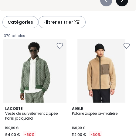
Précédent
Suivan
-
-
défiler
défiler
à
à
Catégories
Filtrer et trier
gauche
droite
370 articles
LACOSTE
AIGLE
Veste de survêtement zippée
Polaire zippée bi-matière
Paris jacquard
94,00
190,00 €
160,00 €
€
94,00 €
-50%
112,00 €
-30%
au