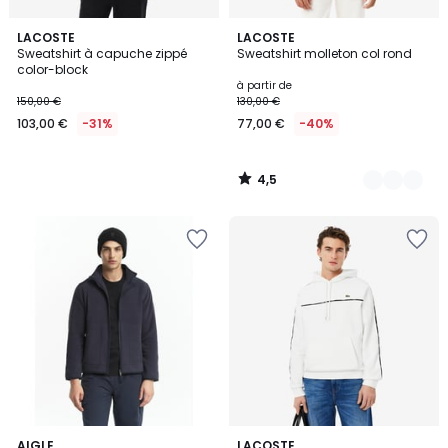
4,5
LACOSTE
11
LACOSTE
/ 5
Sweatshirt à capuche zippé
Sweatshirt molleton col rond
Couleurs
color-block
à partir de
150,00 €
130,00 €
103,00 €
-31%
77,00 €
-40%
4,5
/
5
AIGLE
LACOSTE