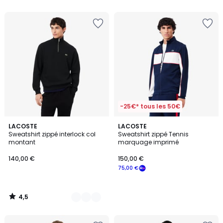
5
-25€* tous les 50€
4,5
5
LACOSTE
LACOSTE
/ 5
Sweatshirt zippé interlock col
Sweatshirt zippé Tennis
Couleurs
montant
marquage imprimé
140,00 €
150,00 €
75,00 €
4,5
/
5