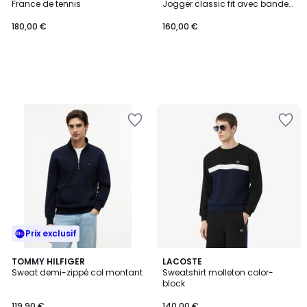
France de tennis
Jogger classic fit avec bandes
siglées
180,00 €
160,00 €
Prix exclusif
TOMMY HILFIGER
2
LACOSTE
Sweat demi-zippé col montant
Sweatshirt molleton color-
Couleurs
block
119,90 €
140,00 €