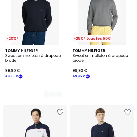
-20%*
-25€* tous les 50€
5
TOMMY HILFIGER
TOMMY HILFIGER
Sweat en molleton à drapeau
Sweat en molleton à drapeau
Couleurs
brodé
brodé
99,90 €
99,90 €
49,95 €
49,95 €