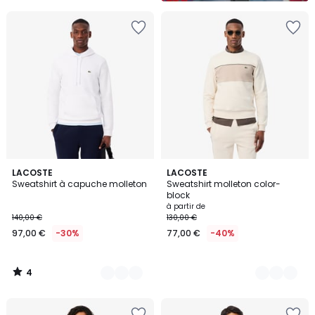
4
7
LACOSTE
3
LACOSTE
/
Sweatshirt à capuche molleton
Sweatshirt molleton color-
Couleurs
Couleurs
5
block
à partir de
140,00 €
130,00 €
97,00 €
-30%
77,00 €
-40%
4
/
5