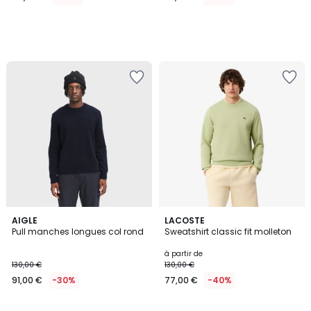
lieu
de
190,00
€
50%
de
réduction
appliquée.
AIGLE
3
LACOSTE
Pull manches longues col rond
Sweatshirt classic fit molleton
Couleurs
à partir de
130,00 €
130,00 €
91,00 €
-30%
77,00 €
-40%