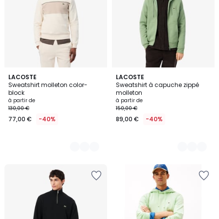
3
LACOSTE
5
LACOSTE
Sweatshirt molleton color-
Sweatshirt à capuche zippé
Couleurs
Couleurs
block
molleton
à partir de
à partir de
130,00 €
150,00 €
77,00 €
-40%
89,00 €
-40%