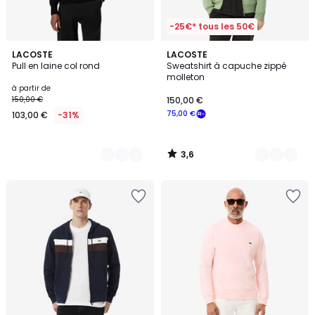
-25€* tous les 50€
3,6
6
LACOSTE
2
LACOSTE
/ 5
Pull en laine col rond
Sweatshirt à capuche zippé
Couleurs
Couleurs
molleton
à partir de
150,00 €
150,00 €
75,00 €
103,00 €
-31%
3,6
/
5