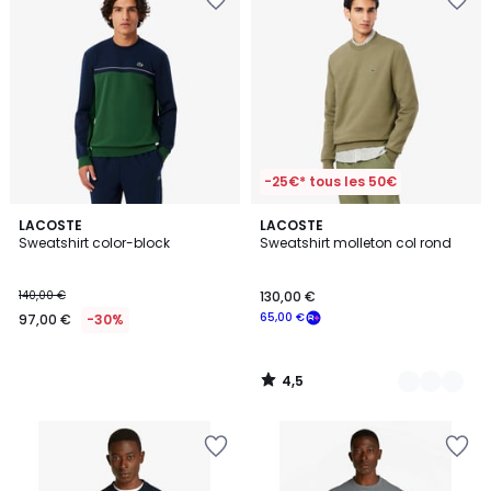
-25€* tous les 50€
4,5
LACOSTE
3
LACOSTE
/ 5
Sweatshirt color-block
Sweatshirt molleton col rond
Couleurs
140,00 €
130,00 €
65,00 €
97,00 €
-30%
4,5
/
5