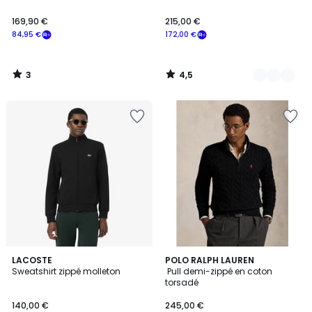
169,90 €
215,00 €
84,95 €
172,00 €
3
4,5
/
/
5
5
4,4
3
LACOSTE
3
POLO RALPH LAUREN
/ 5
Sweatshirt zippé molleton
Pull demi-zippé en coton
Couleurs
Couleurs
torsadé
140,00 €
245,00 €