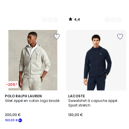
4,4
/
5
-20%*
4,5
3
POLO RALPH LAUREN
LACOSTE
/ 5
Gilet zippé en coton logo brodé
Sweatshirt à capuche zippé
Couleurs
Sport stretch
200,00 €
130,00 €
160,00 €