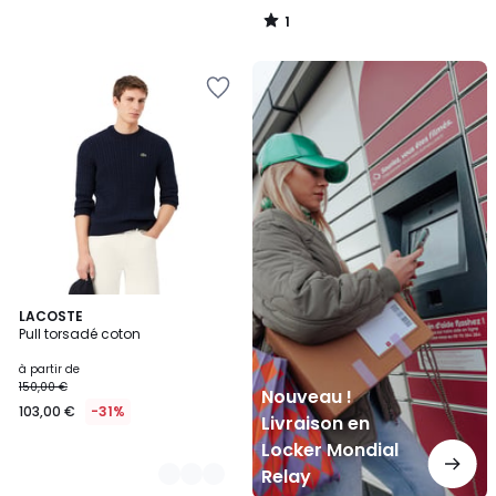
1
/
5
Nouveau
!
Livraison
en
Locker
Mondial
Relay
4
LACOSTE
Pull torsadé coton
Couleurs
à partir de
150,00 €
Nouveau !
103,00 €
-31%
Livraison en
Locker Mondial
Relay