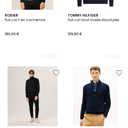
4
RODIER
2
TOMMY HILFIGER
Pull col V en cachemire
Pull col rond maille structurée
Couleurs
Couleurs
180,00 €
139,90 €