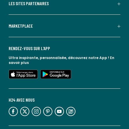
LES SITES PARTENAIRES
MARKETPLACE
RENDEZ-VOUS SUR L'APP
Ultra inspirante, personnalisée, découvrez notre App !
En
savoir plus
lien vers l'app store
lien vers google play
H24 AVEC NOUS
lien vers l'espace réseaux sociaux
lien vers l'espace réseaux sociaux
lien vers l'espace réseaux sociaux
lien vers l'espace réseaux sociaux
lien vers l'espace réseaux sociaux
lien vers le blog la redoute