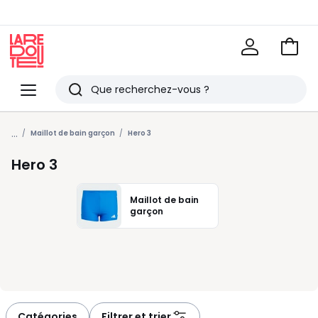
Voir
mon
La
panie
Redoute
Menu
Rechercher
Derniers
...
articles
Maillot de bain garçon
Hero 3
vus
Hero 3
Maillot de bain
garçon
Catégories
Filtrer et trier