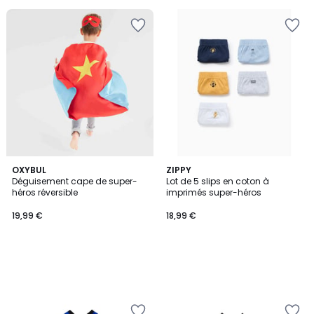
€
30%
de
réduction
appliquée.
OXYBUL
ZIPPY
Déguisement cape de super-
Lot de 5 slips en coton à
héros réversible
imprimés super-héros
19,99 €
18,99 €