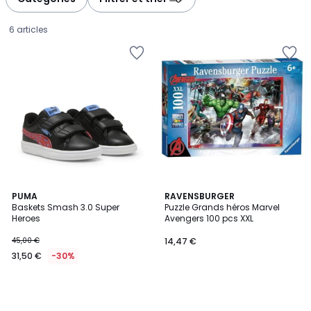
6 articles
PUMA
RAVENSBURGER
Baskets Smash 3.0 Super
Puzzle Grands héros Marvel
Heroes
Avengers 100 pcs XXL
31,50
45,00 €
14,47 €
€
31,50 €
-30%
au
lieu
de
45,00