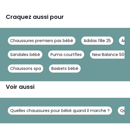
Craquez aussi pour
Chaussures premiers pas bébé
Adidas fille 25
Adid
Sandales bébé
Puma courtflex
New Balance 500
Chaussons spa
Baskets bébé
Voir aussi
Quelles chaussures pour bébé quand il marche ?
Quan