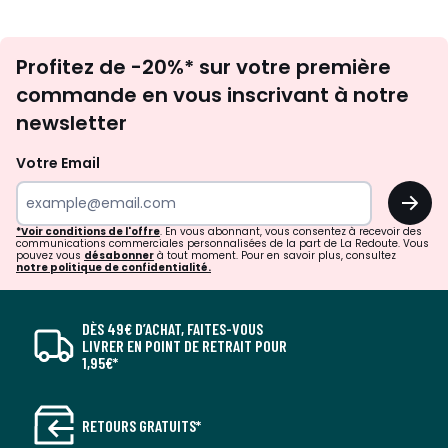
Inscription
Profitez de -20%* sur votre première
newsletter
commande en vous inscrivant à notre
newsletter
Votre Email
OK
*Voir conditions de l'offre
. En vous abonnant, vous consentez à recevoir des
communications commerciales personnalisées de la part de La Redoute. Vous
pouvez vous
désabonner
à tout moment. Pour en savoir plus, consultez
notre politique de confidentialité.
DÈS 49€ D’ACHAT, FAITES-VOUS
LIVRER EN POINT DE RETRAIT POUR
1,95€*
RETOURS GRATUITS*