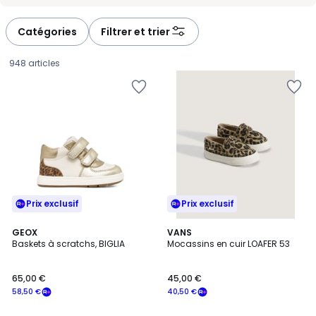
-
-
défiler
défiler
à
à
Catégories
Filtrer et trier
gauche
droite
948 articles
Prix exclusif
Prix exclusif
GEOX
VANS
Baskets à scratchs, BIGLIA
Mocassins en cuir LOAFER 53
65,00
65,00 €
45,00 €
€
58,50 €
40,50 €
souscrivez
à