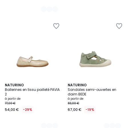
2
NATURINO
2
NATURINO
Ballerines en tissu pailleté PAVIA
Sandales semi-ouvertes en
Couleurs
Couleurs
2
daim BEDE
à partir de
à partir de
77,00 €
83,00 €
54,00 €
-29%
67,00 €
-19%