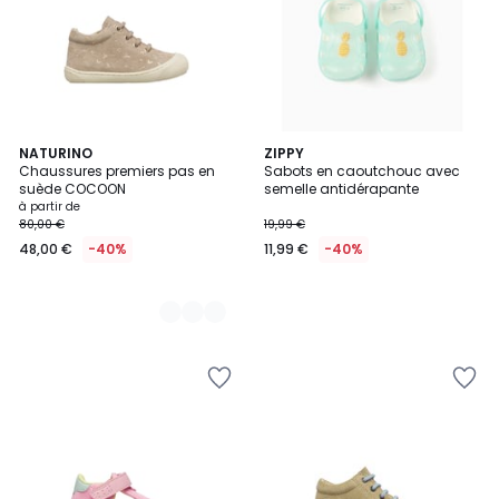
3
NATURINO
ZIPPY
Chaussures premiers pas en
Sabots en caoutchouc avec
Couleurs
suède COCOON
semelle antidérapante
à partir de
80,00 €
19,99 €
48,00 €
-40%
11,99 €
-40%