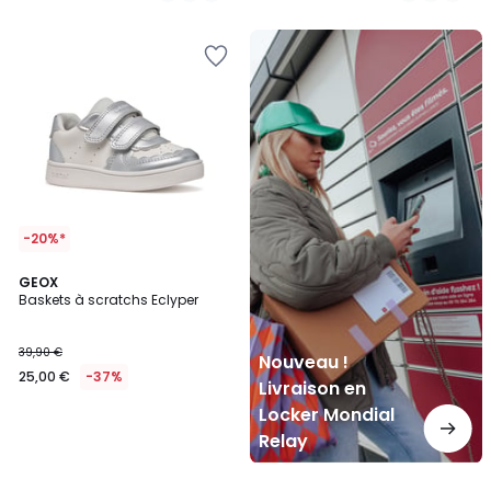
Nouveau
!
Livraison
en
Locker
Mondial
Relay
-20%*
GEOX
Baskets à scratchs Eclyper
39,90 €
Nouveau !
25,00 €
-37%
Livraison en
Locker Mondial
Relay