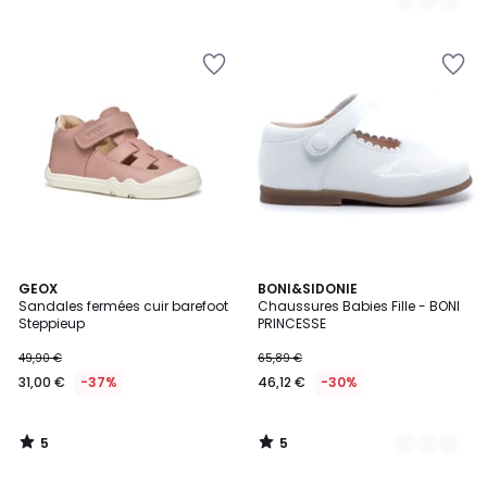
5
5
GEOX
4
BONI&SIDONIE
/
/
Sandales fermées cuir barefoot
Chaussures Babies Fille - BONI
Couleurs
5
5
Steppieup
PRINCESSE
49,90 €
65,89 €
31,00 €
-37%
46,12 €
-30%
5
5
/
/
5
5