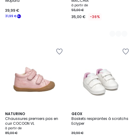
léopard
MACCHIA
à partir de
39,99 €
55,00 €
31,99 €
35,00 €
-36%
5
16
NATURINO
GEOX
/
Chaussures premiers pas en
Baskets respirantes à scratchs
Couleurs
5
cuir COCOON VL
Eclyper
à partir de
85,00 €
39,90 €