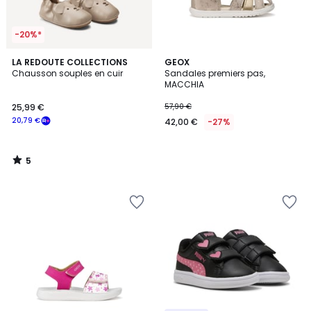
-20%*
5
LA REDOUTE COLLECTIONS
GEOX
/
Chausson souples en cuir
Sandales premiers pas,
5
MACCHIA
25,99 €
57,90 €
20,79 €
42,00 €
-27%
5
/
5