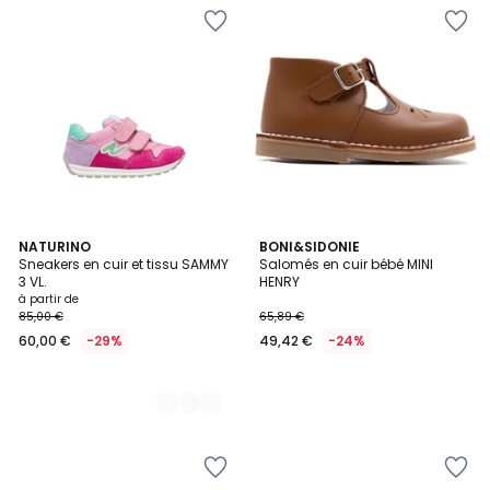
10
NATURINO
BONI&SIDONIE
Sneakers en cuir et tissu SAMMY
Salomés en cuir bébé MINI
Couleurs
3 VL.
HENRY
à partir de
85,00 €
65,89 €
60,00 €
-29%
49,42 €
-24%