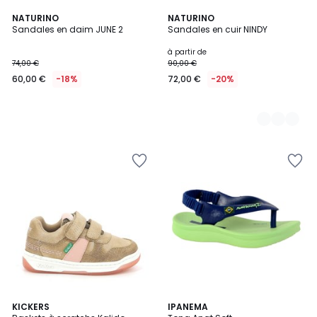
NATURINO
2
NATURINO
Sandales en daim JUNE 2
Sandales en cuir NINDY
Couleurs
à partir de
74,00 €
90,00 €
60,00 €
-18%
72,00 €
-20%
3,8
KICKERS
IPANEMA