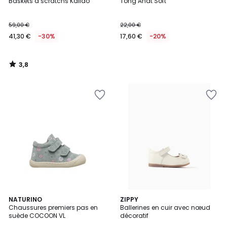
/ 5
Baskets à scratchs Kalido
Tong Anat Soft
59,00 €
22,00 €
41,30 €
-30%
17,60 €
-20%
3,8
/
5
NATURINO
ZIPPY
Chaussures premiers pas en
Ballerines en cuir avec nœud
suède COCOON VL
décoratif