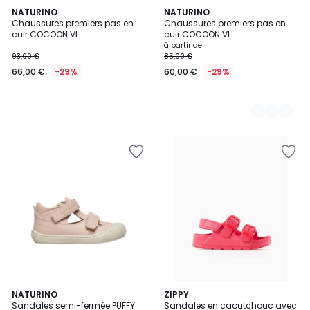
NATURINO
3
NATURINO
Chaussures premiers pas en
Chaussures premiers pas en
Couleurs
cuir COCOON VL
cuir COCOON VL
à partir de
93,00 €
85,00 €
66,00 €
-29%
60,00 €
-29%
5
7
NATURINO
ZIPPY
/
Sandales semi-fermée PUFFY
Sandales en caoutchouc avec
Couleurs