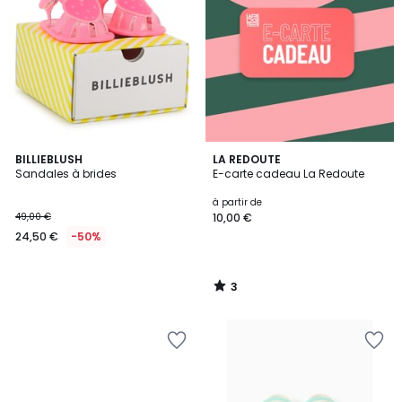
3
BILLIEBLUSH
LA REDOUTE
/
Sandales à brides
E-carte cadeau La Redoute
5
à partir de
49,00 €
10,00 €
24,50 €
-50%
3
/
5