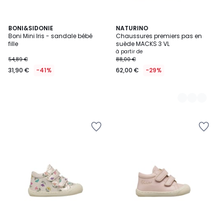
BONI&SIDONIE
6
NATURINO
Boni Mini Iris - sandale bébé
Chaussures premiers pas en
Couleurs
fille
suède MACKS 3 VL
à partir de
54,89 €
88,00 €
31,90 €
-41%
62,00 €
-29%