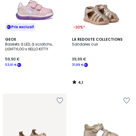
Prix exclusif
-20%*
4,1
GEOX
LA REDOUTE COLLECTIONS
/ 5
Baskets à LED, à scratchs,
Sandales cuir
LIGHTYLOO x HELLO KITTY
59,90 €
39,99 €
53,91 €
31,99 €
4,1
/
5