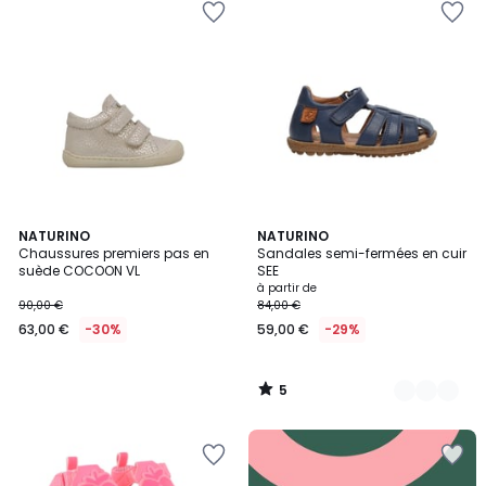
5
NATURINO
14
NATURINO
/
Chaussures premiers pas en
Sandales semi-fermées en cuir
Couleurs
5
suède COCOON VL
SEE
à partir de
90,00 €
84,00 €
63,00 €
-30%
59,00 €
-29%
5
/
5