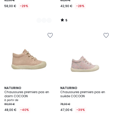
82,00 €
60,39 €
58,00 €
-29%
42,90 €
-28%
5
/
5
NATURINO
2
NATURINO
Chaussures premiers pas en
Chaussures premiers pas en
Couleurs
daim COCOON
suède COCOON
à partir de
80,00 €
78,00 €
48,00 €
-40%
47,00 €
-39%