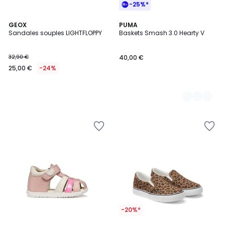
-25%*
GEOX
2
PUMA
Sandales souples LIGHTFLOPPY
Baskets Smash 3.0 Hearty V
Couleurs
32,90 €
40,00 €
25,00 €
-24%
-20%*