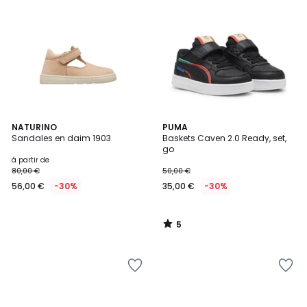
5
NATURINO
PUMA
/
Sandales en daim 1903
Baskets Caven 2.0 Ready, set,
5
go
à partir de
80,00 €
50,00 €
56,00 €
-30%
35,00 €
-30%
5
/
5