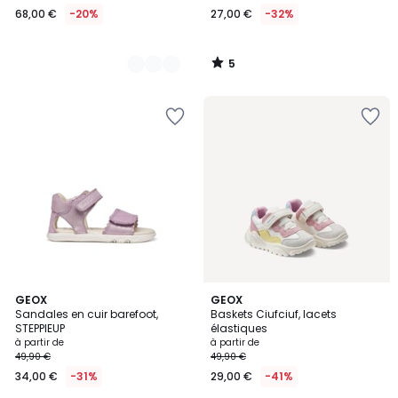
68,00 €
-20%
27,00 €
-32%
5
/
5
3
GEOX
GEOX
Sandales en cuir barefoot,
Baskets Ciufciuf, lacets
Couleurs
STEPPIEUP
élastiques
à partir de
à partir de
49,90 €
49,90 €
34,00 €
-31%
29,00 €
-41%