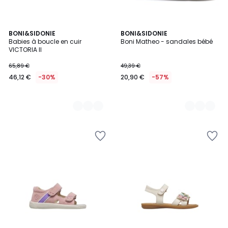
2
BONI&SIDONIE
2
BONI&SIDONIE
Babies à boucle en cuir
Boni Matheo - sandales bébé
Couleurs
Couleurs
VICTORIA II
65,89 €
49,39 €
46,12 €
-30%
20,90 €
-57%