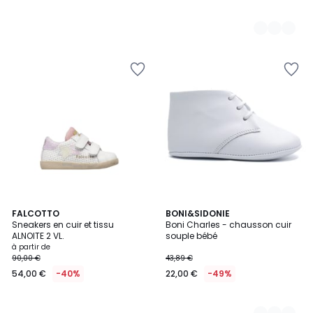
FALCOTTO
3
BONI&SIDONIE
Sneakers en cuir et tissu
Boni Charles - chausson cuir
Couleurs
ALNOITE 2 VL.
souple bébé
à partir de
90,00 €
43,89 €
54,00 €
-40%
22,00 €
-49%