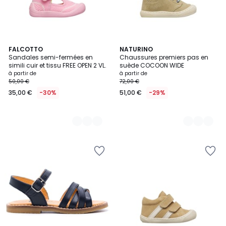
5
FALCOTTO
2
NATURINO
Sandales semi-fermées en
Chaussures premiers pas en
Couleurs
Couleurs
simili cuir et tissu FREE OPEN 2 VL.
suède COCOON WIDE
à partir de
à partir de
50,00 €
72,00 €
35,00 €
-30%
51,00 €
-29%