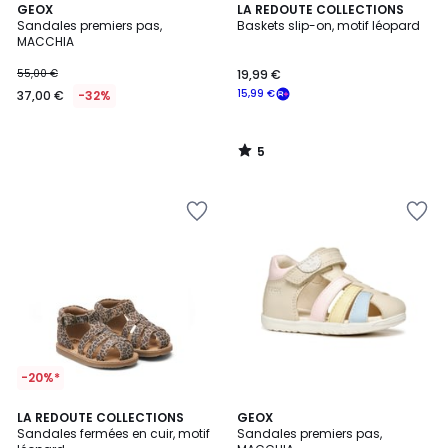
5
GEOX
LA REDOUTE COLLECTIONS
/
Sandales premiers pas,
Baskets slip-on, motif léopard
5
MACCHIA
55,00 €
19,99 €
15,99 €
37,00 €
-32%
5
/
5
-20%*
LA REDOUTE COLLECTIONS
2
GEOX
Sandales fermées en cuir, motif
Sandales premiers pas,
Couleurs