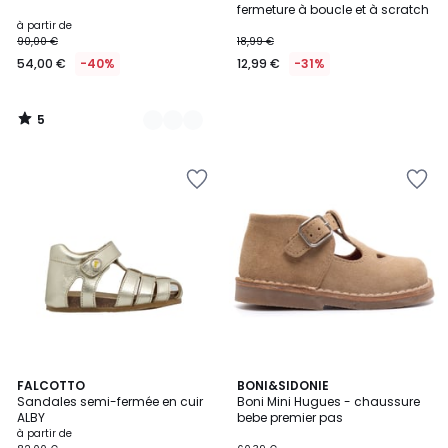
5
fermeture à boucle et à scratch
à partir de
90,00 €
18,99 €
54,00 €
-40%
12,99 €
-31%
5
/
5
5
2
FALCOTTO
BONI&SIDONIE
/
Sandales semi-fermée en cuir
Boni Mini Hugues - chaussure
Couleurs
5
ALBY
bebe premier pas
à partir de