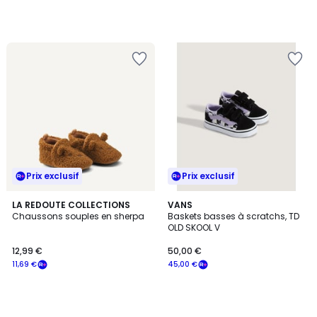
notre
programme
pour
payer
à
la
place
58,50
€.
Prix exclusif
Prix exclusif
LA REDOUTE COLLECTIONS
VANS
Chaussons souples en sherpa
Baskets basses à scratchs, TD
OLD SKOOL V
12,99 €
50,00 €
11,69 €
45,00 €