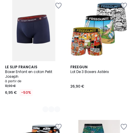
16
LE SLIP FRANCAIS
FREEGUN
Boxer Enfant en coton Petit
Lot De 3 Boxers Astérix
Couleurs
Joseph
à partir de
13,90 €
26,90 €
6,95 €
-50%