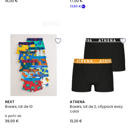
15,00 €
17,00 €
13,60 €
7
NEXT
2
ATHENA
Boxers, lot de 10
Boxers, lot de 2, citypack easy
Couleurs
Couleurs
color
à partir de
39,00 €
13,20 €