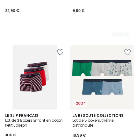
22,90 €
9,90 €
-20%*
4
LE SLIP FRANCAIS
LA REDOUTE COLLECTIONS
Lot de 3 Boxers Enfant en coton
Lot de 5 boxers, thème
Couleurs
Petit Joseph
astronaute
41,70 €
19,99 €