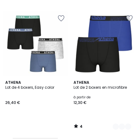
4
ATHENA
3
ATHENA
/
Lot de 4 boxers, Easy color
Lot de 2 boxers en microfibre
Couleurs
5
à partir de
26,40 €
12,30 €
4
/
5