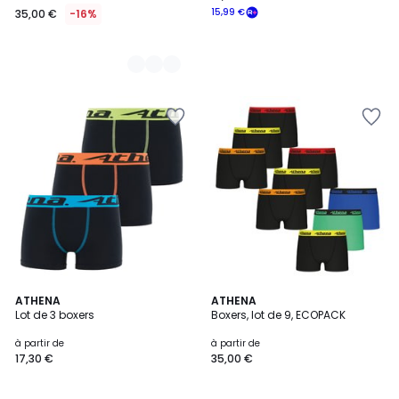
15,99 €
35,00 €
-16%
4,5
4
ATHENA
2
ATHENA
/ 5
Lot de 3 boxers
Boxers, lot de 9, ECOPACK
Couleurs
Couleurs
à partir de
à partir de
17,30 €
35,00 €