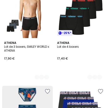
-25%*
3
ATHENA
3
ATHENA
Lot de 3 boxers, SMILEY WORLD x
Lot de 4 boxers
Couleurs
Couleurs
ATHENA
17,90 €
17,40 €