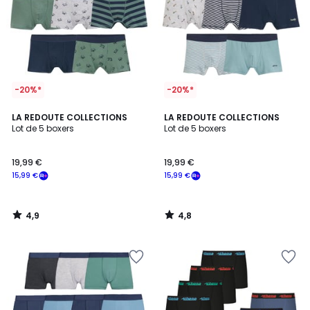
-20%*
-20%*
4,9
4,8
LA REDOUTE COLLECTIONS
LA REDOUTE COLLECTIONS
/ 5
/ 5
Lot de 5 boxers
Lot de 5 boxers
19,99 €
19,99 €
15,99 €
15,99 €
4,9
4,8
/
/
5
5