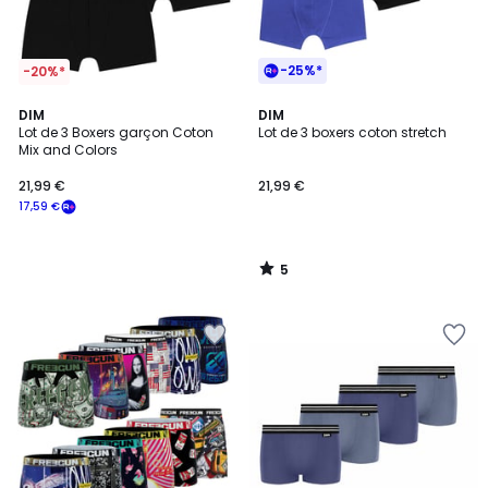
-25%*
-20%*
5
DIM
DIM
/
Lot de 3 Boxers garçon Coton
Lot de 3 boxers coton stretch
5
Mix and Colors
21,99 €
21,99 €
17,59 €
5
/
5