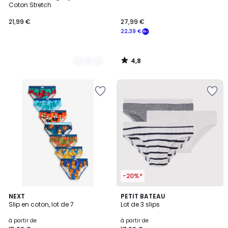
Coton Stretch
21,99 €
27,99 €
22,39 €
4,8
/
5
-20%*
3
NEXT
PETIT BATEAU
Slip en coton, lot de 7
Lot de 3 slips
Couleurs
à partir de
à partir de