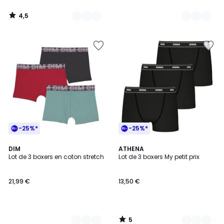
4,5
/
5
-25%*
-25%*
5
2
DIM
4
ATHENA
/
Lot de 3 boxers en coton stretch
Lot de 3 boxers My petit prix
Couleurs
Couleurs
5
21,99 €
13,50 €
5
/