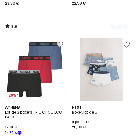
28,90 €
22,99 €
3,9
/
5
-20%*
ATHENA
NEXT
Lot de 3 boxers TRIO CHOC ECO
Boxer, lot de 5
PACK
à partir de
17,90 €
20,00 €
14,32 €