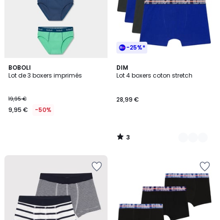
-25%*
3
BOBOLI
2
DIM
/
Lot de 3 boxers imprimés
Lot 4 boxers coton stretch
Couleurs
5
19,95 €
28,99 €
9,95 €
-50%
3
/
5