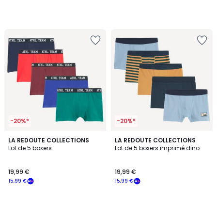
notre
programme
pour
payer
à
la
place
15,99
€.
-20%*
-20%*
LA REDOUTE COLLECTIONS
LA REDOUTE COLLECTIONS
Lot de 5 boxers
Lot de 5 boxers imprimé dino
19,99 €
19,99 €
15,99 €
15,99 €