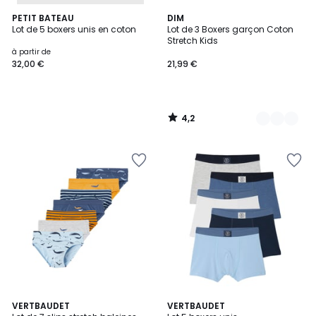
4,2
PETIT BATEAU
8
DIM
/ 5
Lot de 5 boxers unis en coton
Lot de 3 Boxers garçon Coton
Couleurs
Stretch Kids
à partir de
32,00 €
21,99 €
4,2
/
5
5
VERTBAUDET
VERTBAUDET