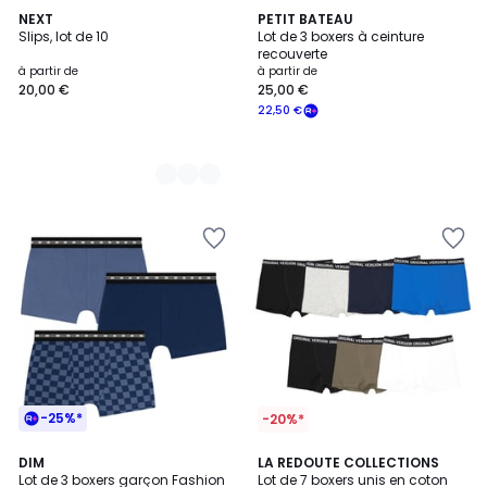
2
NEXT
PETIT BATEAU
Slips, lot de 10
Lot de 3 boxers à ceinture
Couleurs
recouverte
à partir de
à partir de
20,00 €
25,00 €
22,50 €
-25%*
-20%*
4,8
2
DIM
LA REDOUTE COLLECTIONS
/ 5
Lot de 3 boxers garçon Fashion
Lot de 7 boxers unis en coton
Couleurs