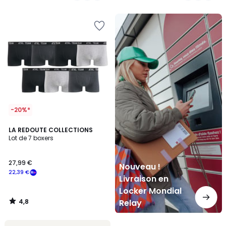
5
Nouveau
!
Livraison
en
Locker
Mondial
Relay
-20%*
4,8
LA REDOUTE COLLECTIONS
/ 5
Lot de 7 boxers
27,99 €
Nouveau !
22,39 €
Livraison en
Locker Mondial
4,8
Relay
/
5