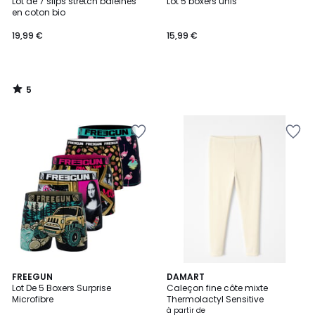
/
Lot de 7 slips stretch baleines
Lot 5 boxers unis
5
en coton bio
19,99 €
15,99 €
5
/
5
3,9
FREEGUN
4
DAMART
/ 5
Lot De 5 Boxers Surprise
Caleçon fine côte mixte
Couleurs
Microfibre
Thermolactyl Sensitive
à partir de