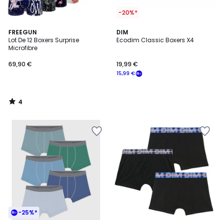
-20%*
4
FREEGUN
DIM
/
Lot De 12 Boxers Surprise
Ecodim Classic Boxers X4
5
Microfibre
69,90 €
19,99 €
15,99 €
4
/
5
-25%*