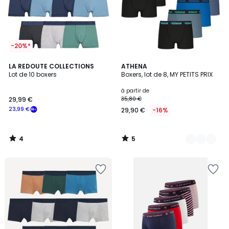
-20%*
4
5
LA REDOUTE COLLECTIONS
2
ATHENA
/
/
Lot de 10 boxers
Boxers, lot de 8, MY PETITS PRIX
Couleurs
5
5
à partir de
29,99 €
35,80 €
23,99 €
29,90 €
-16%
4
5
/
/
5
5