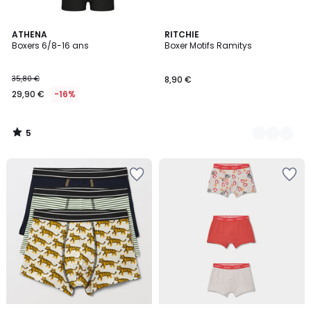
5
ATHENA
3
RITCHIE
/
Boxers 6/8-16 ans
Boxer Motifs Ramitys
Couleurs
5
35,80 €
8,90 €
29,90 €
-16%
5
/
5