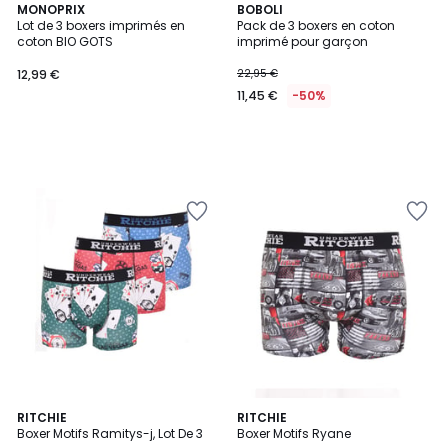
MONOPRIX
BOBOLI
Lot de 3 boxers imprimés en
Pack de 3 boxers en coton
coton BIO GOTS
imprimé pour garçon
12,99 €
22,95 €
11,45 €
-50%
RITCHIE
3
RITCHIE
Boxer Motifs Ramitys-j, Lot De 3
Boxer Motifs Ryane
Couleurs