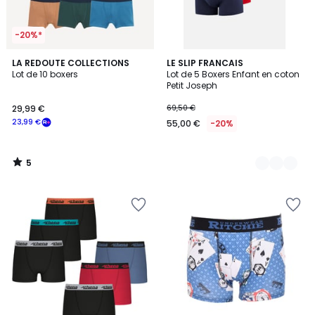
-20%*
5
LA REDOUTE COLLECTIONS
4
LE SLIP FRANCAIS
/
Lot de 10 boxers
Lot de 5 Boxers Enfant en coton
Couleurs
5
Petit Joseph
29,99 €
69,50 €
23,99 €
55,00 €
-20%
5
/
5