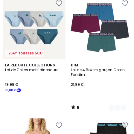
-25€* tous les 50€
5
LA REDOUTE COLLECTIONS
2
DIM
/
Lot de 7 slips motif dinosaure
Lot de 4 Boxers garçon Coton
Couleurs
5
Ecodim
19,99 €
21,99 €
10,00 €
5
/
5