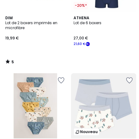
-20%*
5
DIM
ATHENA
/
Lot de 2 boxers imprimés en
Lot de 6 boxers
5
microfibre
19,99 €
27,00 €
21,60 €
5
/
5
Nouveau