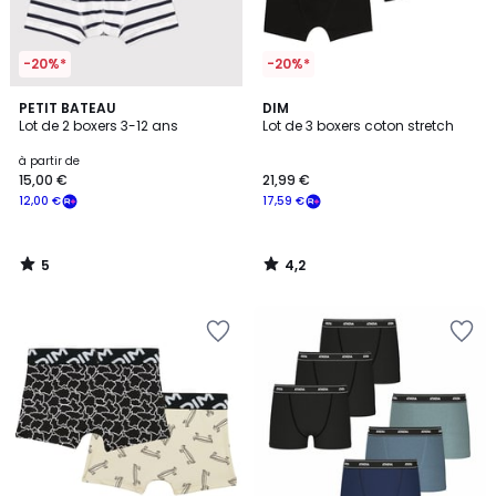
-20%*
-20%*
5
4,2
PETIT BATEAU
DIM
/
/ 5
Lot de 2 boxers 3-12 ans
Lot de 3 boxers coton stretch
5
à partir de
15,00 €
21,99 €
12,00 €
17,59 €
5
4,2
/
/
5
5