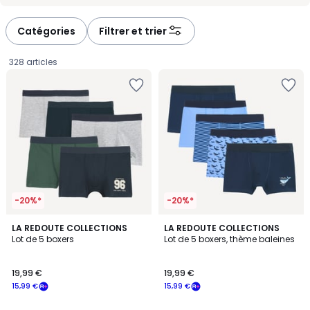
Catégories
Filtrer et trier
328 articles
-20%*
-20%*
LA REDOUTE COLLECTIONS
LA REDOUTE COLLECTIONS
Lot de 5 boxers
Lot de 5 boxers, thème baleines
19,99
19,99 €
19,99 €
€
15,99 €
15,99 €
souscrivez
à