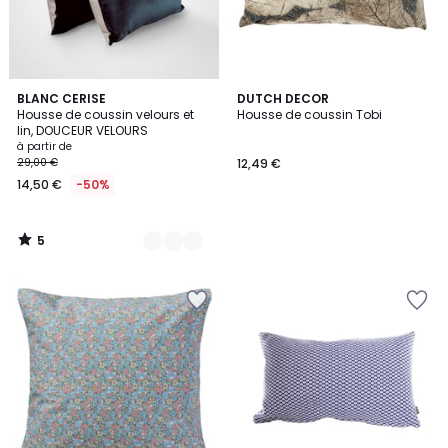
5
5
BLANC CERISE
DUTCH DECOR
/
Housse de coussin velours et
Housse de coussin Tobi
Couleurs
5
lin, DOUCEUR VELOURS
à partir de
29,00 €
12,49 €
14,50 €
-50%
5
/
5