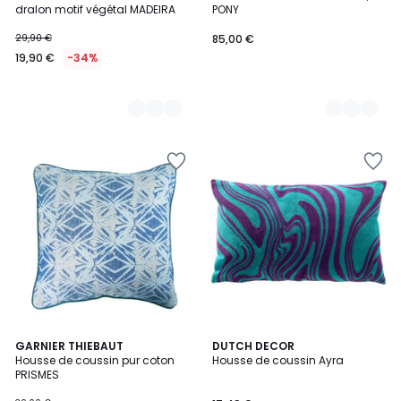
Couleurs
Couleurs
dralon motif végétal MADEIRA
PONY
29,90 €
85,00 €
19,90 €
-34%
2
GARNIER THIEBAUT
DUTCH DECOR
Housse de coussin pur coton
Housse de coussin Ayra
Couleurs
PRISMES