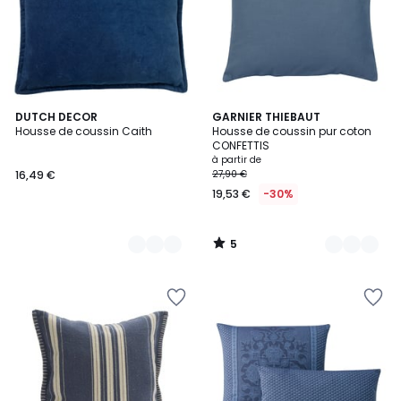
5
6
DUTCH DECOR
16
GARNIER THIEBAUT
/
Housse de coussin Caith
Housse de coussin pur coton
Couleurs
Couleurs
5
CONFETTIS
à partir de
16,49 €
27,90 €
19,53 €
-30%
5
/
5