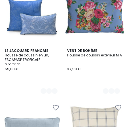
3
LE JACQUARD FRANCAIS
6
VENT DE BOHÈME
Housse de coussin en Lin,
Housse de coussin extérieur MIA
Couleurs
Couleurs
ESCAPADE TROPICALE
à partir de
55,00 €
37,99 €