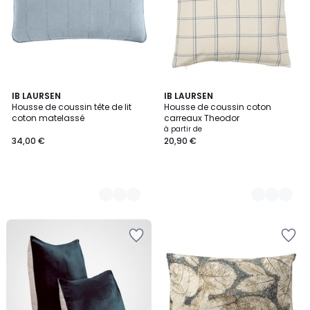
3
IB LAURSEN
2
IB LAURSEN
Housse de coussin tête de lit
Housse de coussin coton
Couleurs
Couleurs
coton matelassé
carreaux Theodor
à partir de
34,00 €
20,90 €