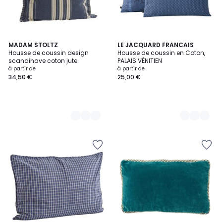
2
MADAM STOLTZ
2
LE JACQUARD FRANCAIS
Housse de coussin design
Housse de coussin en Coton,
Couleurs
Couleurs
scandinave coton jute
PALAIS VÉNITIEN
à partir de
à partir de
34,50 €
25,00 €