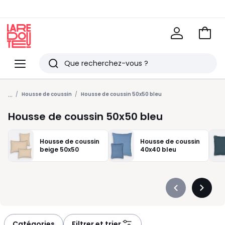
Voir
mon
La
panie
Redoute
Menu
Rechercher
Derniers
...
articles
Housse de coussin
Housse de coussin 50x50 bleu
vus
Housse de coussin 50x50 bleu
Housse de coussin
Housse de coussin
beige 50x50
40x40 bleu
Précédent
Suivan
-
-
défiler
défiler
à
à
Catégories
Filtrer et trier