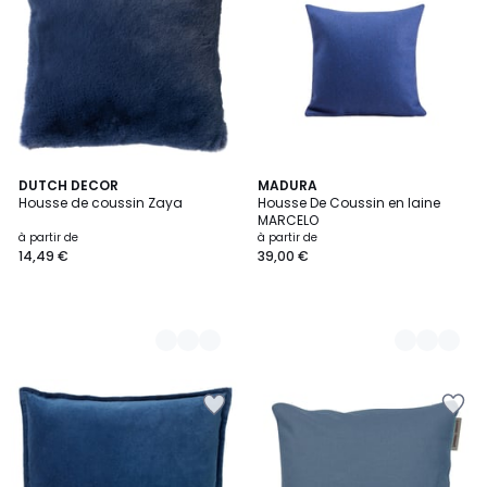
20
DUTCH DECOR
4
MADURA
Housse de coussin Zaya
Housse De Coussin en laine
Couleurs
Couleurs
MARCELO
à partir de
à partir de
14,49 €
39,00 €