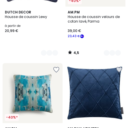
-40%*
4,5
18
DUTCH DECOR
4
AM.PM
/ 5
Housse de coussin Lewy
Housse de coussin velours de
Couleurs
Couleurs
coton lavé, Parma
à partir de
20,99 €
39,00 €
23,43 €
4,5
/
5
-40%*