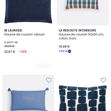
13
IB LAURSEN
LA REDOUTE INTERIEURS
Housse de coussin velours
Housse de coussin 50x30 cm,
Couleurs
coton, Ivani
à partir de
26,90 €
14,99 €
7,54 €
22,87 €
-14%