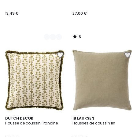
Couleurs
5
13,49 €
27,00 €
5
/
5
2
DUTCH DECOR
IB LAURSEN
Housse de coussin Francine
Housses de coussin lin
Couleurs