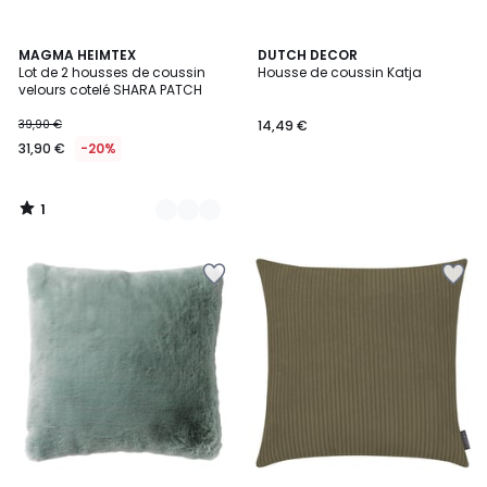
1
6
MAGMA HEIMTEX
DUTCH DECOR
/
Lot de 2 housses de coussin
Housse de coussin Katja
Couleurs
5
velours cotelé SHARA PATCH
39,90 €
14,49 €
31,90 €
-20%
1
/
5