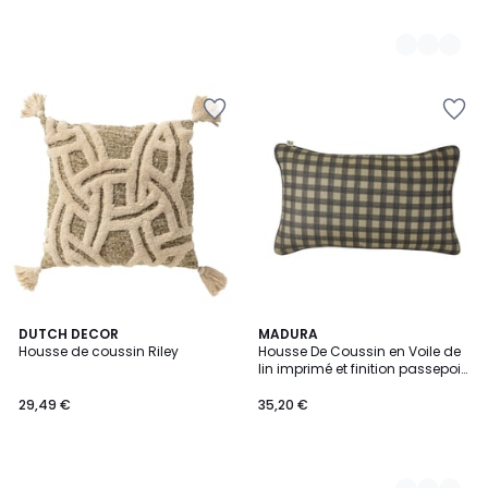
DUTCH DECOR
2
MADURA
Housse de coussin Riley
Housse De Coussin en Voile de
Couleurs
lin imprimé et finition passepoil
VICKY
29,49 €
35,20 €