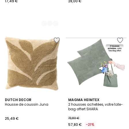
17,49 €
28,00 €
DUTCH DECOR
4
MAGMA HEIMTEX
Housse de coussin Juna
2 housses achetées, votre tote-
Couleurs
bag offert SHARA
25,49 €
73,80 €
57,80 €
-21%