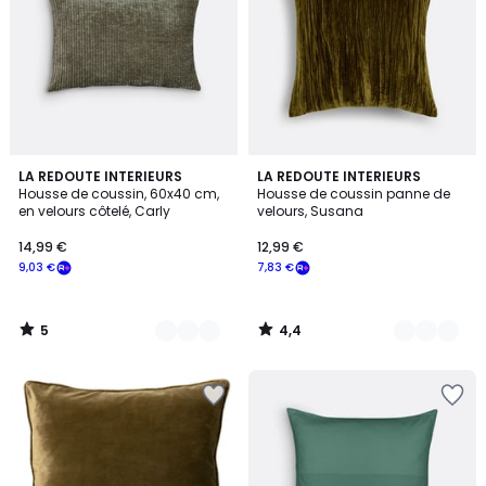
5
4,4
3
LA REDOUTE INTERIEURS
2
LA REDOUTE INTERIEURS
/
/ 5
Housse de coussin, 60x40 cm,
Housse de coussin panne de
Couleurs
Couleurs
5
en velours côtelé, Carly
velours, Susana
14,99 €
12,99 €
9,03 €
7,83 €
5
4,4
/
/
5
5