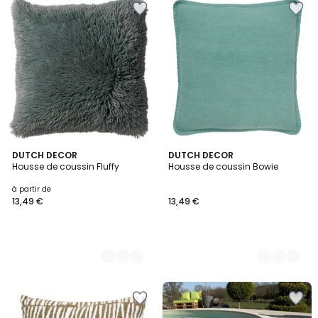
20
DUTCH DECOR
12
DUTCH DECOR
Housse de coussin Fluffy
Housse de coussin Bowie
Couleurs
Couleurs
à partir de
13,49 €
13,49 €