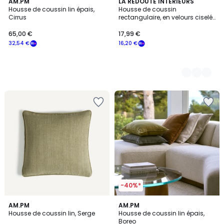
AM.PM
3
LA REDOUTE INTERIEURS
Housse de coussin lin épais,
Housse de coussin
Couleurs
Cirrus
rectangulaire, en velours ciselé,
MILO
65,00 €
17,99 €
32,54 €
16,20 €
-40%*
1,7
2
4
AM.PM
7
AM.PM
/
/
Housse de coussin lin, Serge
Housse de coussin lin épais,
Couleurs
Couleurs
5
5
Boreo