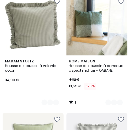
1
7
MADAM STOLTZ
3
HOME MAISON
/
Housse de coussin à volants
Housse de coussin à carreaux
Couleurs
Couleurs
5
coton
aspect mohair - QABANE
34,90 €
18,32 €
13,55 €
-26%
1
/
5