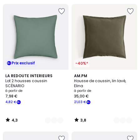
souscrivez
à
notre
programme
pour
payer
à
la
place
7,83
Prix exclusif
€.
-40%*
4,3
3,8
10
LA REDOUTE INTERIEURS
12
AM.PM
/ 5
/ 5
Lot 2 housses coussin
Housse de coussin, lin lavé,
Couleurs
Couleurs
SCÉNARIO
Elina
à partir de
à partir de
7,98 €
35,00 €
4,82 €
21,03 €
4,3
3,8
/
/
5
5