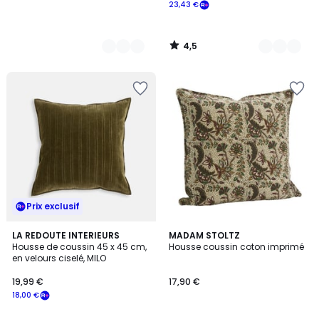
23,43 €
4,5
/
5
Prix exclusif
3
LA REDOUTE INTERIEURS
MADAM STOLTZ
Housse de coussin 45 x 45 cm,
Housse coussin coton imprimé
Couleurs
en velours ciselé, MILO
19,99 €
17,90 €
18,00 €