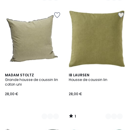
5
1
3
MADAM STOLTZ
21
IB LAURSEN
/
Grande housse de coussin lin
Housse de coussin lin
Couleurs
Couleurs
5
coton uni
28,00 €
28,00 €
1
/
5