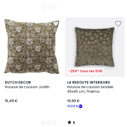
-25€* tous les 50€
5
3
DUTCH DECOR
LA REDOUTE INTERIEURS
/
Housse de coussin Judith
Housse de coussin brodée
Couleurs
5
45x45 cm, Thelma
15,49 €
19,99 €
10,04 €
5
/