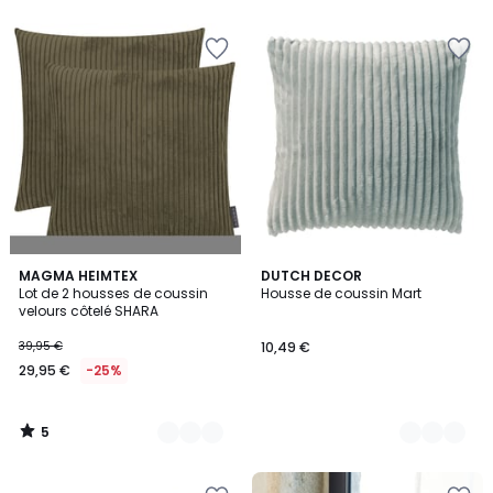
5
5
11
MAGMA HEIMTEX
9
DUTCH DECOR
/
Lot de 2 housses de coussin
Housse de coussin Mart
Couleurs
Couleurs
5
velours côtelé SHARA
39,95 €
10,49 €
29,95 €
-25%
5
/
5