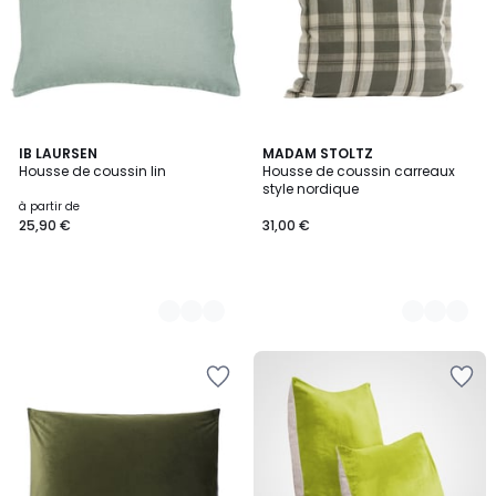
7
IB LAURSEN
3
MADAM STOLTZ
Housse de coussin lin
Housse de coussin carreaux
Couleurs
Couleurs
style nordique
à partir de
25,90 €
31,00 €