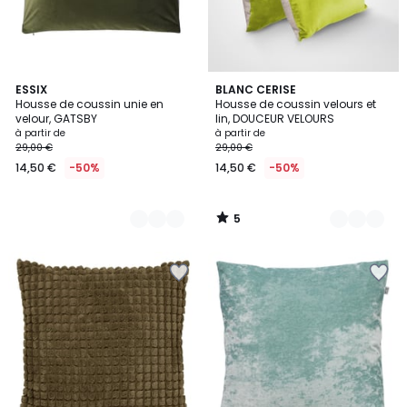
5
9
ESSIX
5
BLANC CERISE
/
Housse de coussin unie en
Housse de coussin velours et
Couleurs
Couleurs
5
velour, GATSBY
lin, DOUCEUR VELOURS
à partir de
à partir de
29,00 €
29,00 €
14,50 €
-50%
14,50 €
-50%
5
/
5