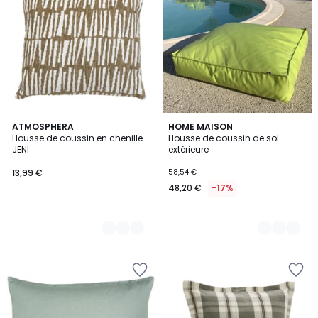
4
ATMOSPHERA
6
HOME MAISON
Housse de coussin en chenille
Housse de coussin de sol
Couleurs
Couleurs
JENI
extérieure
13,99 €
58,54 €
48,20 €
-17%