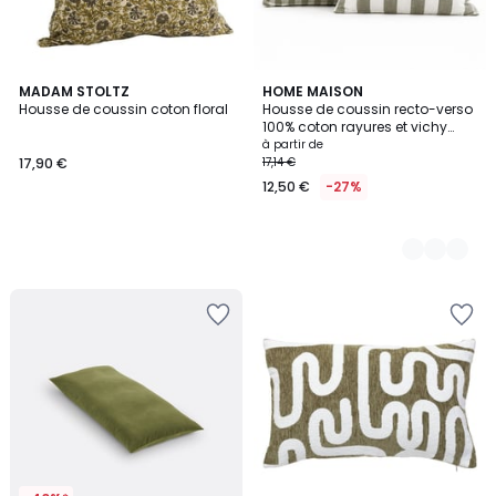
MADAM STOLTZ
2
HOME MAISON
Housse de coussin coton floral
Housse de coussin recto-verso
Couleurs
100% coton rayures et vichy
LOURMARIN - QABANE
à partir de
17,90 €
17,14 €
12,50 €
-27%