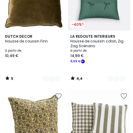
-40%*
5
4,4
17
DUTCH DECOR
9
LA REDOUTE INTERIEURS
/
/ 5
Housse de coussin Finn
Housse de coussin coton, Zig
Couleurs
Couleurs
5
Zag Scenario
à partir de
à partir de
10,49 €
14,99 €
8,99 €
5
4,4
/
/
5
5