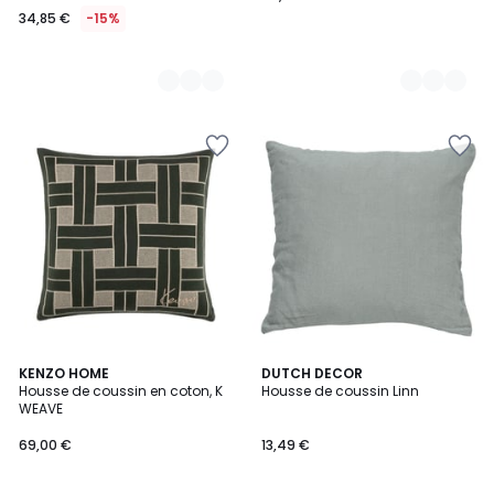
34,85 €
-15%
2
KENZO HOME
14
DUTCH DECOR
Housse de coussin en coton, K
Housse de coussin Linn
Couleurs
Couleurs
WEAVE
69,00 €
13,49 €