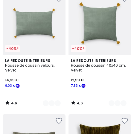
-40%*
-40%*
4,6
4,6
10
LA REDOUTE INTERIEURS
10
LA REDOUTE INTERIEURS
/ 5
/ 5
Housse de coussin velours,
Housse de coussin 40x40 cm,
Couleurs
Couleurs
Velvet
Velvet
14,99 €
12,99 €
9,03 €
7,83 €
4,6
4,6
/
/
5
5