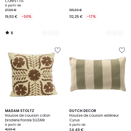
5
CONFETTIS
à partir de
27,90 €
135,59 €
19,53 €
-30%
112,25 €
-17%
5
/
5
4
MADAM STOLTZ
3
DUTCH DECOR
Housse de coussin coton
Housse de coussin extérieur
Couleurs
Couleurs
broderie florale SUZANI
Cyrus
à partir de
à partir de
41,00 €
24,49 €