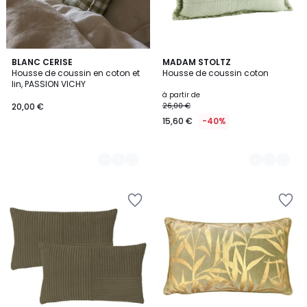
2
BLANC CERISE
5
MADAM STOLTZ
Housse de coussin en coton et
Housse de coussin coton
Couleurs
Couleurs
lin, PASSION VICHY
à partir de
20,00 €
26,00 €
15,60 €
-40%