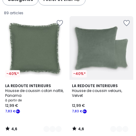
gauche
droite
89 articles
-40%*
-40%*
4,6
4,6
8
LA REDOUTE INTERIEURS
10
LA REDOUTE INTERIEURS
/ 5
/ 5
Housse de coussin coton natté,
Housse de coussin velours,
Couleurs
Couleurs
Panama
Velvet
Prix
à partir de
12,99 €
12,99 €
à
7,83 €
7,83 €
partir
de
12,99
4,6
4,6
€
/
/
5
5