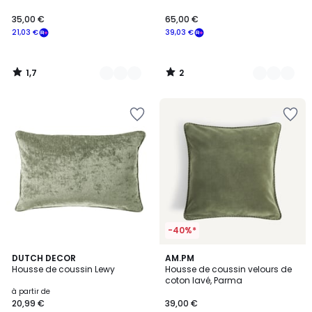
35,00 €
65,00 €
21,03 €
39,03 €
1,7
2
/
/
5
5
-40%*
4,5
18
DUTCH DECOR
4
AM.PM
/ 5
Housse de coussin Lewy
Housse de coussin velours de
Couleurs
Couleurs
coton lavé, Parma
à partir de
20,99 €
39,00 €