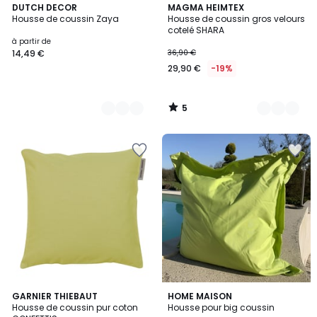
5
20
DUTCH DECOR
11
MAGMA HEIMTEX
/
Housse de coussin Zaya
Housse de coussin gros velours
Couleurs
Couleurs
5
cotelé SHARA
à partir de
14,49 €
36,90 €
29,90 €
-19%
5
/
5
5
16
GARNIER THIEBAUT
6
HOME MAISON
/
Housse de coussin pur coton
Housse pour big coussin
Couleurs
Couleurs