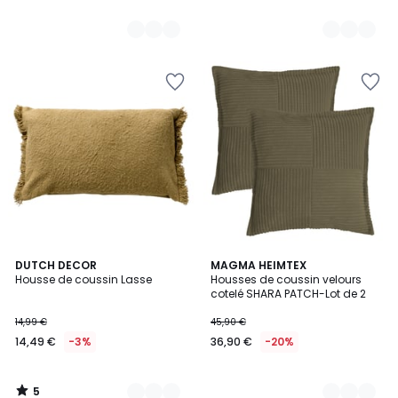
5
3
DUTCH DECOR
6
MAGMA HEIMTEX
/
Housse de coussin Lasse
Housses de coussin velours
Couleurs
Couleurs
5
cotelé SHARA PATCH-Lot de 2
14,99 €
45,90 €
14,49 €
-3%
36,90 €
-20%
5
/