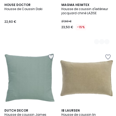
HOUSE DOCTOR
2
MAGMA HEIMTEX
Housse de Coussin Daki
Housse de coussin d'extérieur
Couleurs
jacquard chiné LAZISE
22,60 €
27,60 €
23,50 €
-15%
5
14
DUTCH DECOR
IB LAURSEN
/
Housse de coussin James
Housse de coussin lin