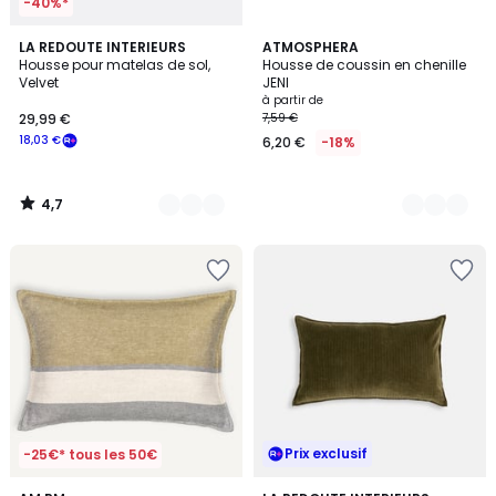
-40%*
4,7
4
LA REDOUTE INTERIEURS
4
ATMOSPHERA
/ 5
Housse pour matelas de sol,
Housse de coussin en chenille
Couleurs
Couleurs
Velvet
JENI
à partir de
29,99 €
7,59 €
18,03 €
6,20 €
-18%
4,7
/
5
Prix exclusif
-25€* tous les 50€