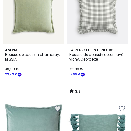
3,5
AM.PM
LA REDOUTE INTERIEURS
/ 5
Housse de coussin chambray,
Housse de coussin coton lavé
MISSIA
vichy, Georgette
39,00 €
29,99 €
23,43 €
17,99 €
3,5
/
5