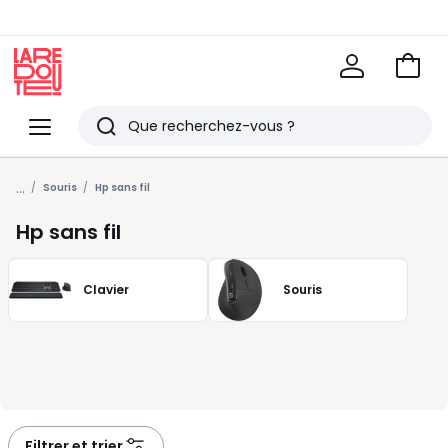
Voir
mon
La
panie
Redoute
Menu
Rechercher
Derniers
...
articles
Souris
Hp sans fil
vus
Hp sans fil
Clavier
Souris
Filtrer et trier