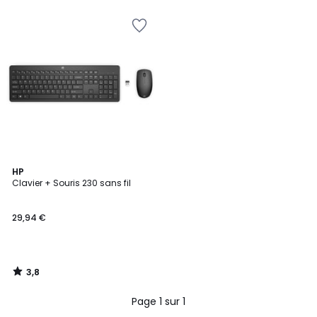
€
12%
de
réduction
appliquée.
3,8
HP
/ 5
Clavier + Souris 230 sans fil
29,94 €
3,8
/
5
Page 1 sur 1