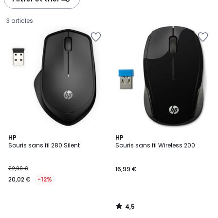
3 articles
4,5
HP
HP
/ 5
Souris sans fil 280 Silent
Souris sans fil Wireless 200
20,02
22,99 €
16,99 €
€
20,02 €
-12%
au
lieu
de
4,5
22,99
/
5