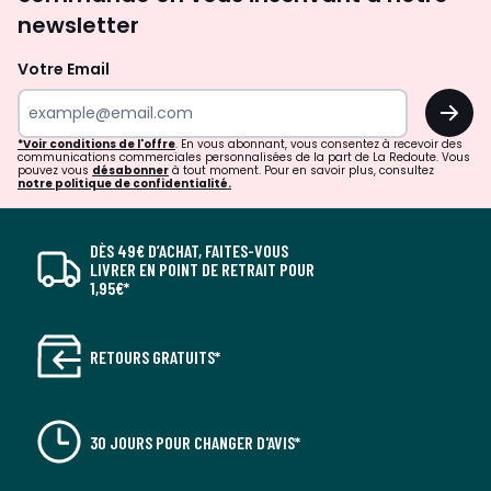
newsletter
Votre Email
OK
*Voir conditions de l'offre
. En vous abonnant, vous consentez à recevoir des
communications commerciales personnalisées de la part de La Redoute. Vous
pouvez vous
désabonner
à tout moment. Pour en savoir plus, consultez
notre politique de confidentialité.
DÈS 49€ D’ACHAT, FAITES-VOUS
LIVRER EN POINT DE RETRAIT POUR
1,95€*
RETOURS GRATUITS*
30 JOURS POUR CHANGER D'AVIS*