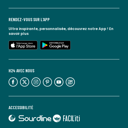
RENDEZ-VOUS SUR L'APP
Ultra inspirante, personnalisée, découvrez notre App !
En
savoir plus
lien vers l'app store
lien vers google play
H24 AVEC NOUS
lien vers l'espace réseaux sociaux
lien vers l'espace réseaux sociaux
lien vers l'espace réseaux sociaux
lien vers l'espace réseaux sociaux
lien vers l'espace réseaux sociaux
lien vers le blog la redoute
ACCESSIBILITÉ
lien vers Sourdline
lien vers Faciliti