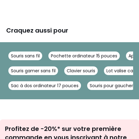
Craquez aussi pour
Souris sans fil
Pochette ordinateur 15 pouces
Appl
Souris gamer sans fil
Clavier souris
Lot valise cabi
Sac à dos ordinateur 17 pouces
Souris pour gaucher
Inscription
Profitez de -20%* sur votre première
newsletter
commande en vous inscrivant à notre