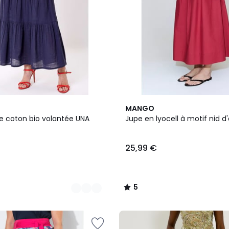
2
5
MANGO
Couleurs
/
e coton bio volantée UNA
Jupe en lyocell à motif nid d'
5
25,99 €
5
/
5