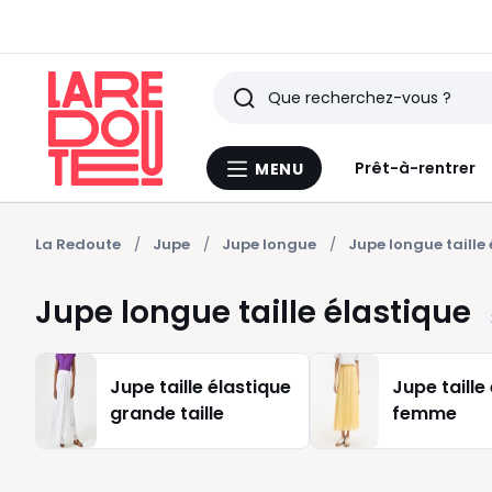
Rechercher
Derniers
Prêt-à-rentrer
MENU
Menu
articles
La
Redoute
vus
La Redoute
Jupe
Jupe longue
Jupe longue taille
Jupe longue taille élastique
Jupe taille élastique
Jupe taille
grande taille
femme