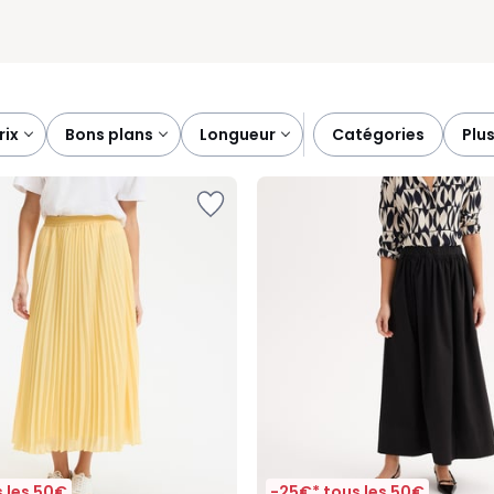
prix
bons plans
longueur
catégories
plu
 les 50€
-25€* tous les 50€