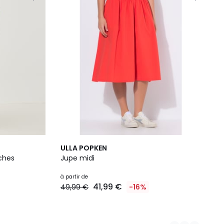
2
ULLA POPKEN
Couleurs
ches
Jupe midi
à partir de
41,99 €
49,99 €
-16%