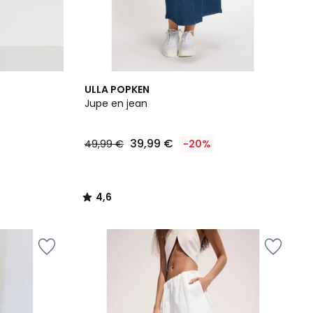
4,6
ULLA POPKEN
/ 5
s
Jupe en jean
39,99 €
49,99 €
-20%
4,6
/
5