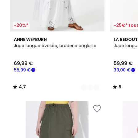
-20%*
-25€* tous
2
4,7
5
ANNE WEYBURN
LA REDOUT
Couleurs
/ 5
/
Jupe longue évasée, broderie anglaise
Jupe longu
5
69,99 €
59,99 €
55,99 €
30,00 €
4,7
5
/
/
5
5