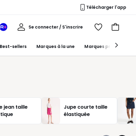
Télécharger l'app
Mon
Se connecter / S'inscrire
Mon
Voir
Voir
compte
espace
mes
mon
La
favoris
panier
Best-sellers
Marques à la une
Marques premium
Redoute
+
 jean taille
Jupe courte taille
stique
élastiquée