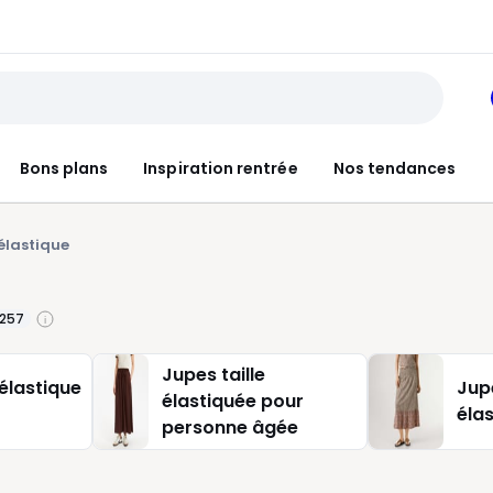
Bons plans
Inspiration rentrée
Nos tendances
 élastique
257
Jupes taille
 élastique
Jupe
élastiquée pour
éla
personne âgée