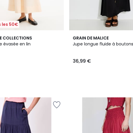
 les 50€
E COLLECTIONS
GRAIN DE MALICE
e évasée en lin
Jupe longue fluide à bouton
36,99 €