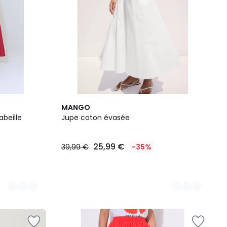
3
MANGO
Couleurs
abeille
Jupe coton évasée
25,99 €
39,99 €
-35%