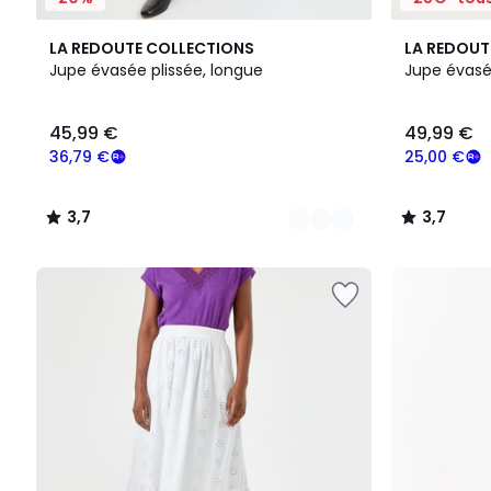
2
3,7
3,7
LA REDOUTE COLLECTIONS
LA REDOUT
Couleurs
/ 5
/ 5
Jupe évasée plissée, longue
Jupe évasé
45,99
45,99 €
49,99 €
€
souscrivez
36,79 €
25,00 €
à
notre
3,7
3,7
programme
/
/
pour
5
5
payer
à
la
place
36,79
€.