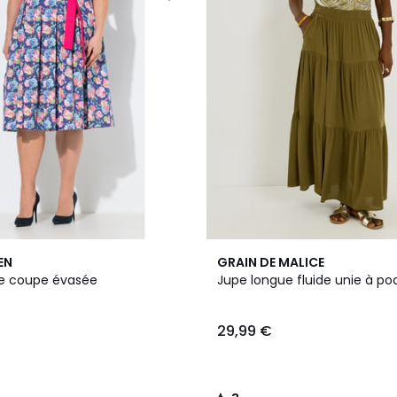
3
EN
GRAIN DE MALICE
/
ée coupe évasée
Jupe longue fluide unie à po
5
29,99 €