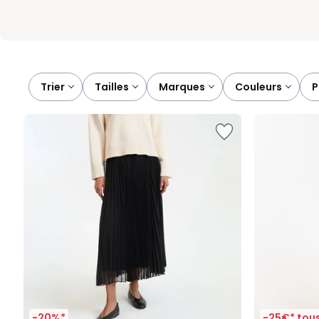
Trier
tailles
marques
couleurs
-20%*
-25€* tous