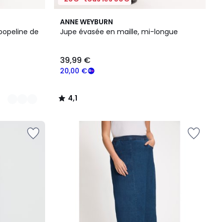
4,1
ANNE WEYBURN
/ 5
popeline de
Jupe évasée en maille, mi-longue
39,99 €
20,00 €
4,1
/
5