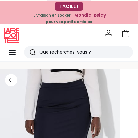
-20% dès 39€*
FACILE !
sur la mode
Mondial Relay
Livraison en Locker
pour vos petits articles
Voir
mon
La
panie
Redoute
Menu
Rechercher
Derniers
articles
vus