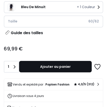
Bleu De Minuit
+
1
Couleur
Taille
60/62
Guide des tailles
69,99
69,99 €
€.
Quantité
1
Ajouter au panier
Ajoute
à
une
liste
4,0/5 (312)
Vendu et expédié par :
Popken Fashion
Livraison sous 4 jours