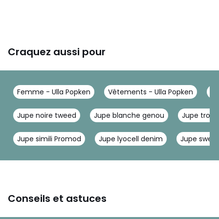
Craquez aussi pour
Femme - Ulla Popken
Vêtements - Ulla Popken
Ju
Jupe noire tweed
Jupe blanche genou
Jupe trop
Jupe simili Promod
Jupe lyocell denim
Jupe swea
Conseils et astuces