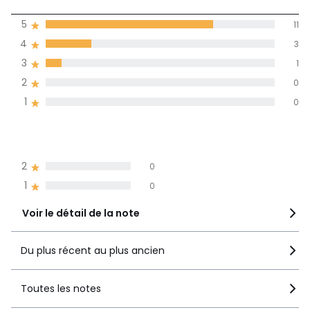
(15)
moyenne des avis
5
11
dans toutes les
4
3
langues
3
1
Informations,
2
0
La Redoute s'engage
1
0
5
11
4
3
3
1
2
0
1
0
Voir le détail de la note
Du plus récent au plus ancien
Toutes les notes