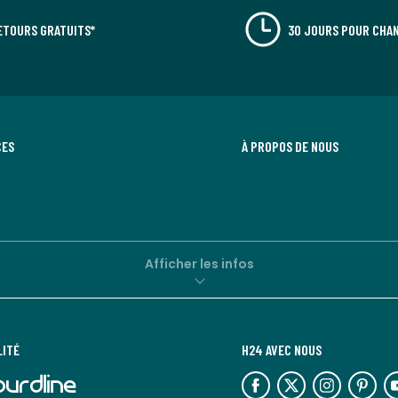
ETOURS GRATUITS*
30 JOURS POUR CHAN
CES
À PROPOS DE NOUS
Afficher les infos
LITÉ
H24 AVEC NOUS
lien
lien
lien
lien
lie
vers
vers
vers
vers
ve