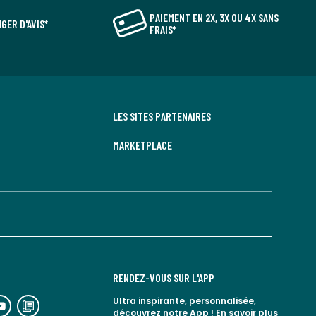
PAIEMENT EN 2X, 3X OU 4X SANS
GER D'AVIS*
FRAIS*
LES SITES PARTENAIRES
MARKETPLACE
RENDEZ-VOUS SUR L'APP
n
lien
Ultra inspirante, personnalisée,
découvrez notre App !
En savoir plus
rs
vers