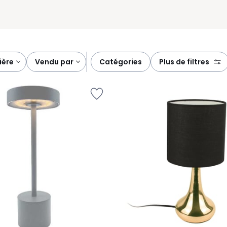
tière
vendu par
catégories
plus de filtres