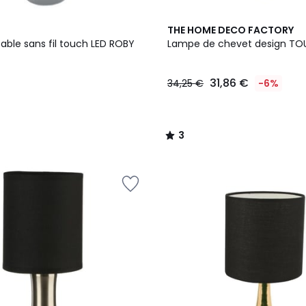
3
THE HOME DECO FACTORY
/
able sans fil touch LED ROBY
Lampe de chevet design T
5
31,86 €
34,25 €
-6%
3
/
5