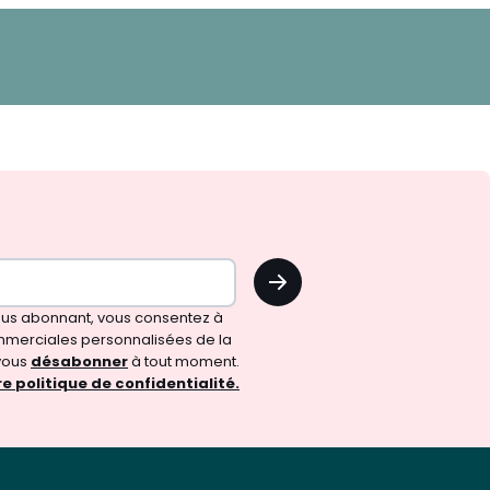
OK
vous abonnant, vous consentez à
merciales personnalisées de la
vous
désabonner
à tout moment.
e politique de confidentialité.