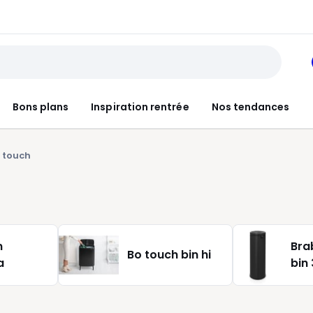
Bons plans
Inspiration rentrée
Nos tendances
 touch
n
Bra
Bo touch bin hi
a
bin 