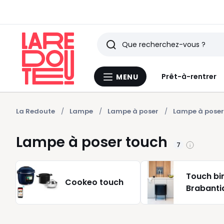
Rechercher
Derniers
Prêt-à-rentrer
MENU
Menu
articles
La
Redoute
vus
La Redoute
Lampe
Lampe à poser
Lampe à poser
Lampe à poser touch
7
Touch bi
Cookeo touch
Brabanti