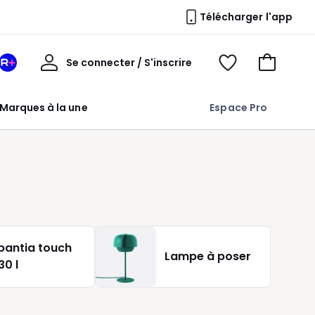
Télécharger l'app
Mon
Se connecter / S'inscrire
Mon
Voir
Voir
compte
espace
mes
mon
La
favoris
panier
Marques à la une
Espace Pro
Redoute
+
bantia touch
Lampe à poser
30 l