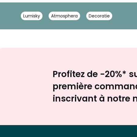
Lumisky
Atmosphera
Decoratie
Profitez de -20%* s
première command
inscrivant à notre 