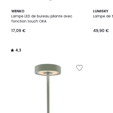
4,3
WENKO
LUMISKY
/ 5
Lampe LED de bureau pliante avec
Lampe de t
fonction touch OKA
17,09
17,09 €
49,90 €
€.
4,3
/
5