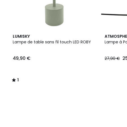
1
LUMISKY
ATMOSPHE
/
Lampe de table sans fil touch LED ROBY
Lampe à Po
5
49,90 €
2
27,90 €
1
/
5