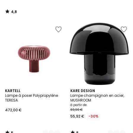
4,8
/
5
5
5
9
KARTELL
11
KARE DESIGN
/
/
Lampe à poser Polypropylène
Lampe champignon en acier,
Couleurs
Couleurs
5
5
TERESA
MUSHROOM
à partir de
472,00 €
69,90 €
55,92 €
-30%
5
5