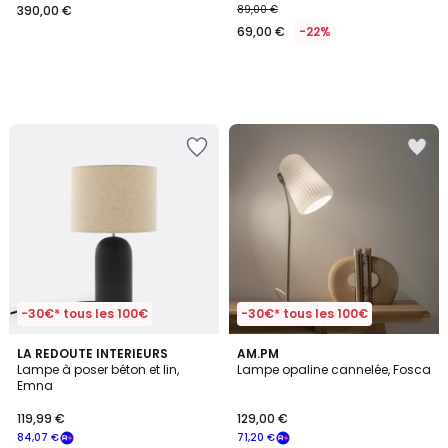
390,00 €
89,00 €
69,00 €
-22%
-30€* tous les 100€
-30€* tous les 100€
4,9
4,3
LA REDOUTE INTERIEURS
AM.PM
/ 5
/ 5
Lampe à poser béton et lin,
Lampe opaline cannelée, Fosca
Emna
119,99 €
129,00 €
84,07 €
71,20 €