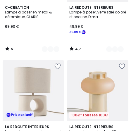
5
4,7
3
C-CREATION
3
LA REDOUTE INTERIEURS
/
/ 5
Lampe à poser en métal &
Lampe à poser, verre strié coloré
Couleurs
Couleurs
5
céramique, CLARIS
et opaline, Dima
69,90 €
49,99 €
30,09 €
5
4,7
/
/
5
5
Prix exclusif
-30€* tous les 100€
5
4,3
LA REDOUTE INTERIEURS
LA REDOUTE INTERIEURS