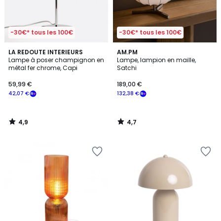
-30€* tous les 100€
-30€* tous les 100€
4,9
4,7
LA REDOUTE INTERIEURS
AM.PM
/ 5
/ 5
Lampe à poser champignon en
Lampe, lampion en maille,
métal fer chrome, Capi
Satchi
59,99 €
189,00 €
42,07 €
132,38 €
4,9
4,7
/
/
5
5