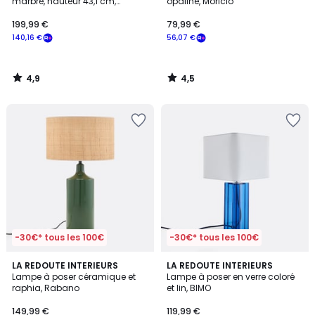
marbre, hauteur 43,1 cm,
opaline, Moricio
AGATHILDA
199,99 €
79,99 €
140,16 €
56,07 €
4,9
4,5
/
/
5
5
-30€* tous les 100€
-30€* tous les 100€
4,5
LA REDOUTE INTERIEURS
LA REDOUTE INTERIEURS
/ 5
Lampe à poser céramique et
Lampe à poser en verre coloré
raphia, Rabano
et lin, BIMO
149,99 €
119,99 €