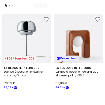
notre
4,1
programme
/
5
pour
payer
à
la
place
48,09
€.
Prix exclusif
-30€* tous les 100€
LA REDOUTE INTERIEURS
LA REDOUTE INTERIEURS
Lampe à poser en métal fer
Lampe à poser, en céramique
chrome, Kinoko
et verre opalin, VESLI
79,99 €
59,99 €
56,07 €
54,02 €