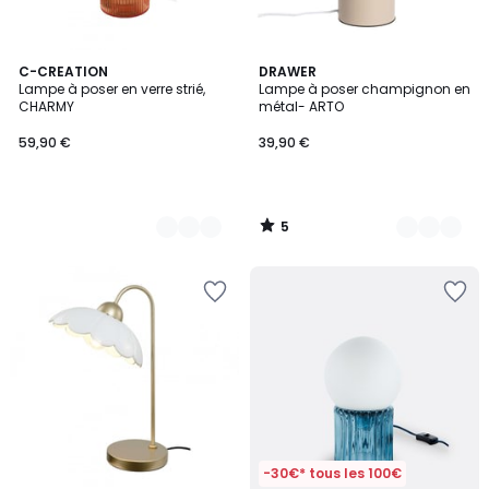
5
6
C-CREATION
4
DRAWER
/
Lampe à poser en verre strié,
Lampe à poser champignon en
Couleurs
Couleurs
5
CHARMY
métal- ARTO
59,90 €
39,90 €
5
/
5
-30€* tous les 100€