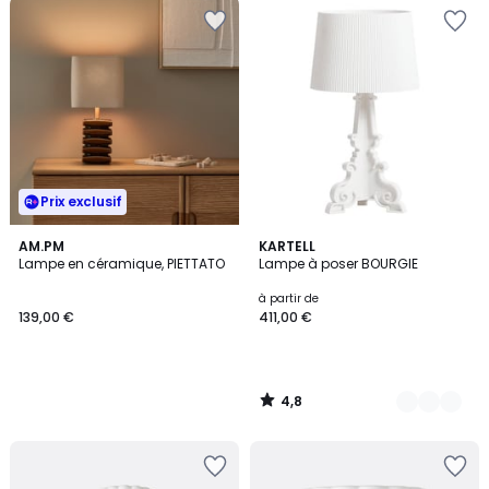
Prix exclusif
4,8
AM.PM
8
KARTELL
/ 5
Lampe en céramique, PIETTATO
Lampe à poser BOURGIE
Couleurs
à partir de
139,00 €
411,00 €
4,8
/
5