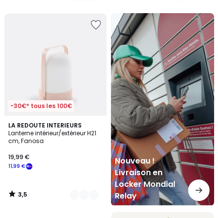
5
Nouveau
!
Livraison
en
Locker
Mondial
Relay
-30€* tous les 100€
3,5
3
LA REDOUTE INTERIEURS
/ 5
Lanterne intérieur/extérieur H21
Couleurs
cm, Fanosa
19,99 €
Nouveau !
11,99 €
Livraison en
Locker Mondial
3,5
Relay
/
5