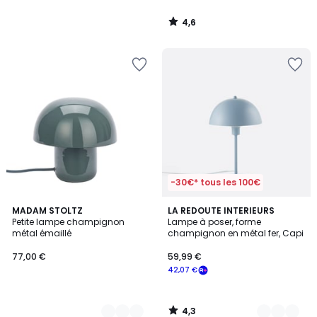
4,6
/
5
-30€* tous les 100€
4,3
5
MADAM STOLTZ
5
LA REDOUTE INTERIEURS
/ 5
Petite lampe champignon
Lampe à poser, forme
Couleurs
Couleurs
métal émaillé
champignon en métal fer, Capi
77,00 €
59,99 €
42,07 €
4,3
/