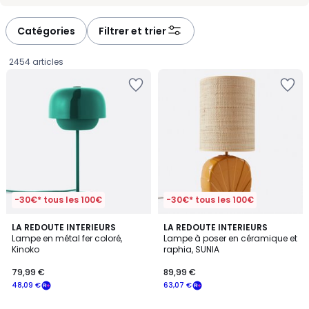
Catégories
Filtrer et trier
2454 articles
-30€* tous les 100€
-30€* tous les 100€
4,1
4
LA REDOUTE INTERIEURS
LA REDOUTE INTERIEURS
/ 5
Lampe en métal fer coloré,
Lampe à poser en céramique et
Couleurs
Kinoko
raphia, SUNIA
79,99
79,99 €
89,99 €
€
48,09 €
63,07 €
souscrivez
à