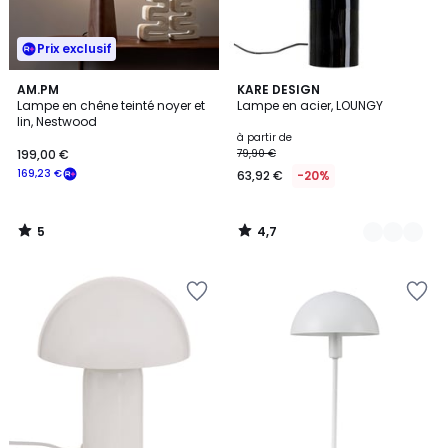
Prix exclusif
5
4,7
AM.PM
7
KARE DESIGN
/
/ 5
Lampe en chêne teinté noyer et
Lampe en acier, LOUNGY
Couleurs
5
lin, Nestwood
à partir de
199,00 €
79,90 €
169,23 €
63,92 €
-20%
5
4,7
/
/
5
5