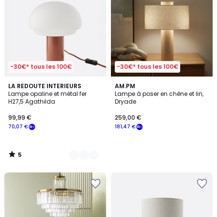
-30€* tous les 100€
-30€* tous les 100€
5
2
LA REDOUTE INTERIEURS
AM.PM
/
Lampe opaline et métal fer
Lampe à poser en chêne et lin,
Couleurs
5
H27,5 Agathilda
Dryade
99,99 €
259,00 €
70,07 €
181,47 €
5
/
5