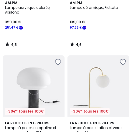
4,5
4,6
AM.PM
AM.PM
/ 5
/ 5
Lampe acrylique colorée,
Lampe céramique, Piettato
Akrilona
359,00 €
139,00 €
251,47 €
97,38 €
4,5
4,6
/
/
5
5
-30€* tous les 100€
-30€* tous les 100€
4,9
4,5
LA REDOUTE INTERIEURS
LA REDOUTE INTERIEURS
/ 5
/ 5
Lampe à poser, en opaline et
Lampe à poser laiton et verre