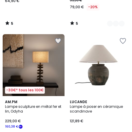
64,90 €
99,00 €
79,00 €
-20%
5
5
/
/
5
5
-30€* tous les 100€
4,8
AM.PM
LUCANDE
/ 5
Lampe sculpture en métal fer et
Lampe à poser en céramique
lin, Odyha
scandinave
229,00 €
121,89 €
160,38 €