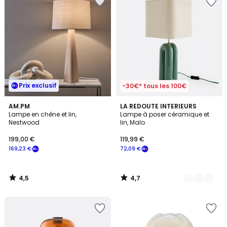
Prix exclusif
-30€* tous les 100€
4,5
4,7
AM.PM
3
LA REDOUTE INTERIEURS
/ 5
/ 5
Lampe en chêne et lin,
Lampe à poser céramique et
Couleurs
Nestwood
lin, Malo
199,00 €
119,99 €
169,23 €
72,09 €
4,5
4,7
/
/
5
5