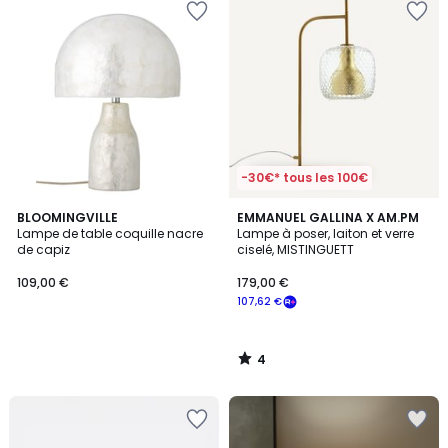
-30€* tous les 100€
4
BLOOMINGVILLE
EMMANUEL GALLINA X AM.PM
/
Lampe de table coquille nacre
Lampe à poser, laiton et verre
5
de capiz
ciselé, MISTINGUETT
109,00 €
179,00 €
107,62 €
4
/
5