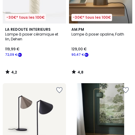
-30€* tous les 100€
-30€* tous les 100€
4,2
4,8
LA REDOUTE INTERIEURS
AM.PM
/ 5
/ 5
Lampe à poser céramique et
Lampe à poser opaline, Faith
lin, Dehen
119,99 €
129,00 €
72,09 €
90,47 €
4,2
4,8
/
/
5
5