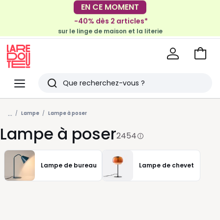
-40% dès 2 articles*
EN CE MOMENT
sur le linge de maison et la literie
-30€ tous les 100€*
sur le meuble & la déco
Voir
mon
La
panie
Redoute
Menu
Rechercher
Derniers
...
articles
Lampe
Lampe à poser
Lampe à poser
vus
2454
Lampe de bureau
Lampe de chevet