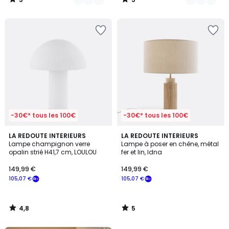
/
/
5
5
-30€* tous les 100€
-30€* tous les 100€
4,8
5
LA REDOUTE INTERIEURS
LA REDOUTE INTERIEURS
/ 5
/
Lampe champignon verre
Lampe à poser en chêne, métal
5
opalin strié H41,7 cm, LOULOU
fer et lin, Idna
149,99 €
149,99 €
105,07 €
105,07 €
4,8
5
/
/
5
5