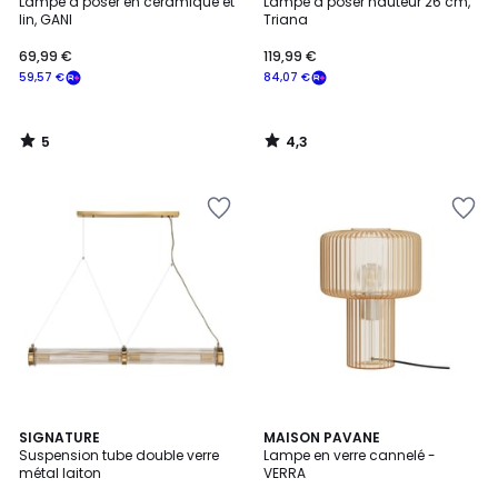
/
/ 5
Lampe à poser en céramique et
Lampe à poser hauteur 26 cm,
5
lin, GANI
Triana
69,99 €
119,99 €
59,57 €
84,07 €
5
4,3
/
/
5
5
SIGNATURE
MAISON PAVANE
Suspension tube double verre
Lampe en verre cannelé -
métal laiton
VERRA