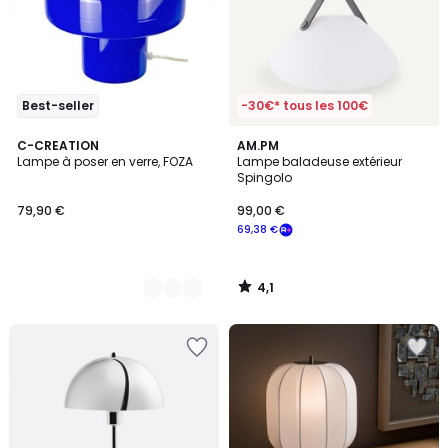
Best-seller
-30€* tous les 100€
4,1
8
C-CREATION
AM.PM
/ 5
Lampe à poser en verre, FOZA
Lampe baladeuse extérieur
Couleurs
Spingolo
79,90 €
99,00 €
69,38 €
4,1
/
5