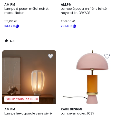
4,8
AM.PM
AM.PM
/ 5
Lampe à poser, métal noir et
Lampe à poser en frêne teinté
moka, Naton
noyer et lin, DRYADE
119,00 €
259,00 €
83,47 €
233,16 €
4,8
/
5
-30€* tous les 100€
5
5
AM.PM
3
KARE DESIGN
/
/
Lampe hexagonale verre givré
Lampe en acier, JOSY
Couleurs