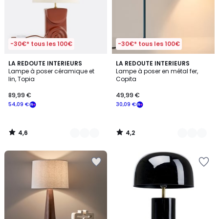
-30€* tous les 100€
-30€* tous les 100€
4,6
4,2
2
LA REDOUTE INTERIEURS
5
LA REDOUTE INTERIEURS
/ 5
/ 5
Lampe à poser céramique et
Lampe à poser en métal fer,
Couleurs
Couleurs
lin, Topia
Copita
89,99 €
49,99 €
54,09 €
30,09 €
4,6
4,2
/
/
5
5