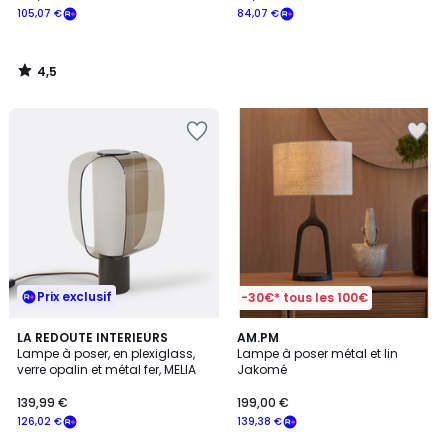
105,07 €
84,07 €
4,5
/
5
Prix exclusif
-30€* tous les 100€
4,6
LA REDOUTE INTERIEURS
AM.PM
/ 5
Lampe à poser, en plexiglass,
Lampe à poser métal et lin
verre opalin et métal fer, MELIA
Jakomé
139,99 €
199,00 €
126,02 €
139,38 €