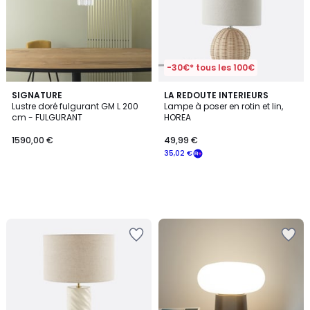
-30€* tous les 100€
SIGNATURE
LA REDOUTE INTERIEURS
Lustre doré fulgurant GM L 200
Lampe à poser en rotin et lin,
cm - FULGURANT
HOREA
1590,00 €
49,99 €
35,02 €