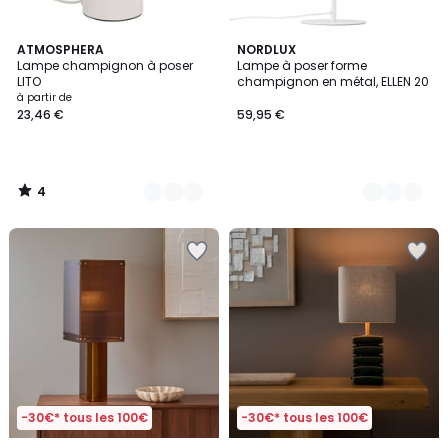
4
7
ATMOSPHERA
4
NORDLUX
/
Lampe champignon à poser
Lampe à poser forme
Couleurs
Couleurs
5
LITO
champignon en métal, ELLEN 20
à partir de
23,46 €
59,95 €
4
/
5
-30€* tous les 100€
-30€* tous les 100€