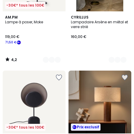
-30€* tous les 100€
4,2
2
AM.PM
2
CYRILLUS
/ 5
Lampe à poser, Moke
Lampadaire Arsène en métal et
Couleurs
Couleurs
verre strié
119,00 €
160,00 €
71,50 €
4,2
/
5
Prix exclusif
-30€* tous les 100€