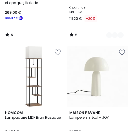
5
5
et opaque, Halkide
à partir de
269,00 €
139,00 €
188,47 €
111,20 €
-20%
5
5
/
/
5
5
5
5
HOMCOM
4
MAISON PAVANE
/
/
Lampadaire MDF Brun Rustique
Lampe en métal - JOY
Couleurs
5
5