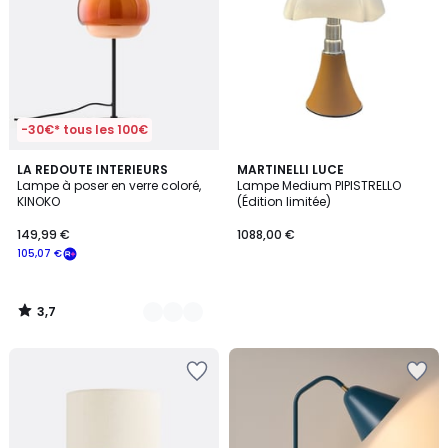
-30€* tous les 100€
3,7
6
LA REDOUTE INTERIEURS
MARTINELLI LUCE
/ 5
Lampe à poser en verre coloré,
Lampe Medium PIPISTRELLO
Couleurs
KINOKO
(Édition limitée)
149,99 €
1088,00 €
105,07 €
3,7
/
5