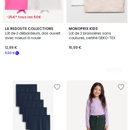
-25€* tous les 50€
LA REDOUTE COLLECTIONS
2
MONOPRIX KIDS
Lot de 2 débardeurs, dos ouvert
Lot de 2 brassières sans
Couleurs
avec noeud à nouer
coutures, certifié OEKO-TEX
12,99 €
15,99 €
6,50 €