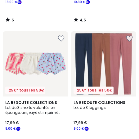
13,00 €
10,39 €
5
4,5
/
/
5
5
-25€* tous les 50€
-25€* tous les 50€
5
4,2
LA REDOUTE COLLECTIONS
LA REDOUTE COLLECTIONS
/
/ 5
Lot de 3 shorts volantés en
Lot de 3 leggings
5
éponge, uni, rayé et imprimé
fleurs
17,99 €
17,99 €
9,00 €
9,00 €