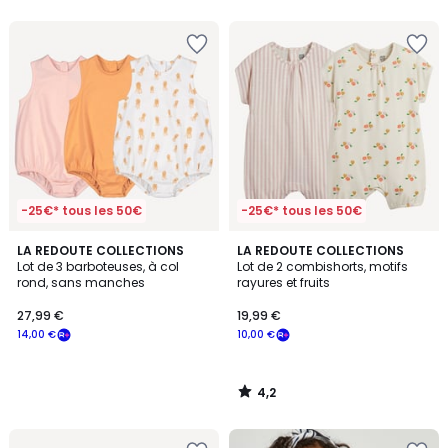
5
-25€* tous les 50€
-25€* tous les 50€
4,2
LA REDOUTE COLLECTIONS
LA REDOUTE COLLECTIONS
/ 5
Lot de 3 barboteuses, à col
Lot de 2 combishorts, motifs
rond, sans manches
rayures et fruits
27,99 €
19,99 €
14,00 €
10,00 €
4,2
/
5