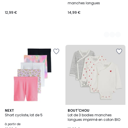
Couleurs
manches longues
12,99 €
14,99 €
4
NEXT
BOUT'CHOU
Short cycliste, lot de 5
Lot de 3 bodies manches
Couleurs
longues imprimé en coton BIO
à partir de