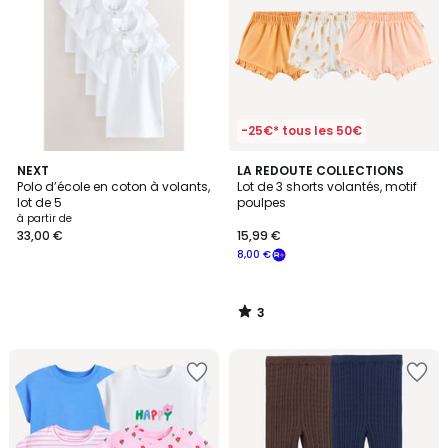
-25€* tous les 50€
3
NEXT
LA REDOUTE COLLECTIONS
/
Polo d’école en coton à volants,
Lot de 3 shorts volantés, motif
5
lot de 5
poulpes
à partir de
33,00 €
15,99 €
8,00 €
3
/
5