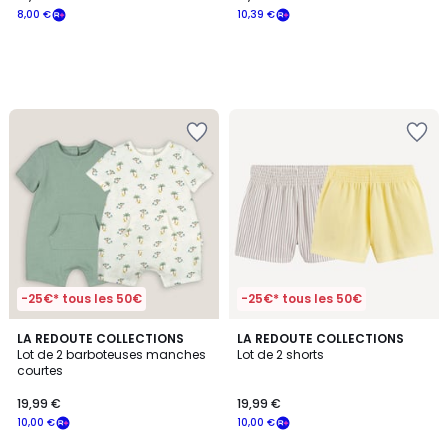
8,00 €
10,39 €
-25€* tous les 50€
-25€* tous les 50€
4,1
4
LA REDOUTE COLLECTIONS
LA REDOUTE COLLECTIONS
/ 5
/
Lot de 2 barboteuses manches
Lot de 2 shorts
5
courtes
19,99 €
19,99 €
10,00 €
10,00 €