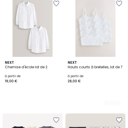
NEXT
2
NEXT
Chemise d'école lot de 2
Hauts courts à bretelles, lot de 7
Couleurs
à partir de
à partir de
19,00 €
28,00 €