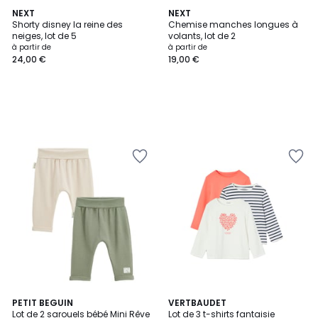
NEXT
NEXT
Shorty disney la reine des
Chemise manches longues à
neiges, lot de 5
volants, lot de 2
à partir de
à partir de
24,00 €
19,00 €
PETIT BEGUIN
6
VERTBAUDET
Lot de 2 sarouels bébé Mini Rêve
Lot de 3 t-shirts fantaisie