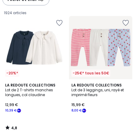
gauche
droite
1924 articles
-20%*
-25€* tous les 50€
4,8
LA REDOUTE COLLECTIONS
LA REDOUTE COLLECTIONS
/ 5
Lot de 2 T-shirts manches
Lot de 3 leggings, uni, rayé et
longues, col claudine
imprimé fleurs
12,99
12,99 €
15,99 €
€
10,39 €
8,00 €
souscrivez
à
notre
4,8
programme
/
5