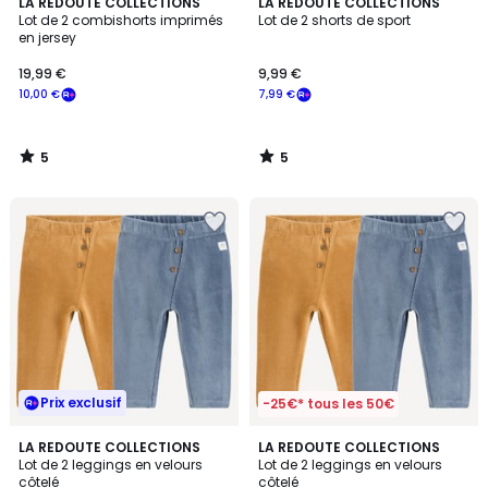
5
5
LA REDOUTE COLLECTIONS
LA REDOUTE COLLECTIONS
/
/
Lot de 2 combishorts imprimés
Lot de 2 shorts de sport
5
5
en jersey
19,99 €
9,99 €
10,00 €
7,99 €
5
5
/
/
5
5
Prix exclusif
-25€* tous les 50€
4,9
4,9
LA REDOUTE COLLECTIONS
LA REDOUTE COLLECTIONS
/ 5
/ 5
Lot de 2 leggings en velours
Lot de 2 leggings en velours
côtelé
côtelé