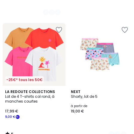
-25€* tous les 50€
5
LA REDOUTE COLLECTIONS
4
NEXT
/
Lot de 4 T-shirts col rond, à
Shorty, lot de 5
Couleurs
5
manches courtes
à partir de
17,99 €
19,00 €
9,00 €