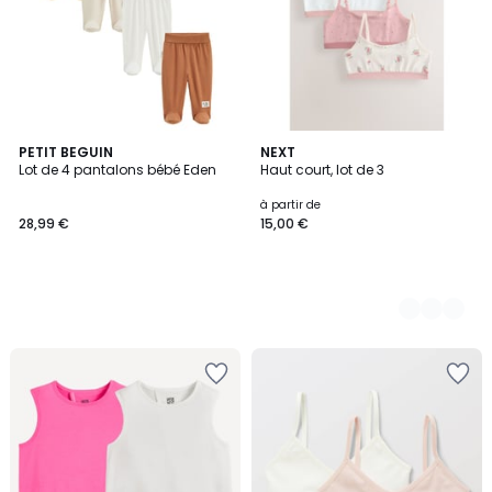
PETIT BEGUIN
3
NEXT
Lot de 4 pantalons bébé Eden
Haut court, lot de 3
Couleurs
à partir de
28,99 €
15,00 €