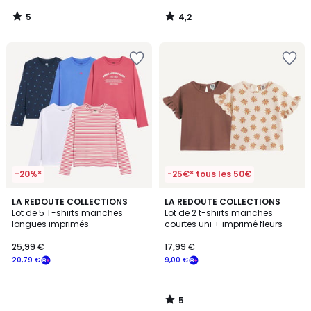
5
4,2
/
/
5
5
-20%*
-25€* tous les 50€
5
LA REDOUTE COLLECTIONS
LA REDOUTE COLLECTIONS
/
Lot de 5 T-shirts manches
Lot de 2 t-shirts manches
5
longues imprimés
courtes uni + imprimé fleurs
25,99 €
17,99 €
20,79 €
9,00 €
5
/