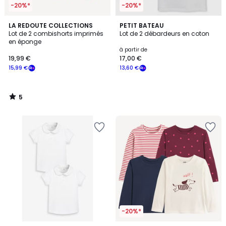
-20%*
-20%*
5
LA REDOUTE COLLECTIONS
PETIT BATEAU
/
Lot de 2 combishorts imprimés
Lot de 2 débardeurs en coton
5
en éponge
à partir de
19,99 €
17,00 €
15,99 €
13,60 €
5
/
5
-20%*