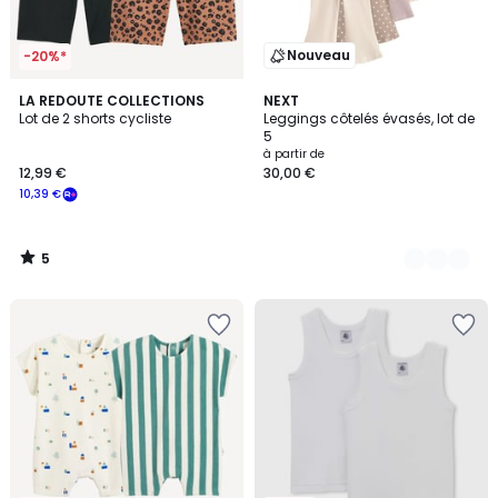
Nouveau
-20%*
5
LA REDOUTE COLLECTIONS
2
NEXT
/
Lot de 2 shorts cycliste
Leggings côtelés évasés, lot de
Couleurs
5
5
à partir de
12,99 €
30,00 €
10,39 €
5
/
5