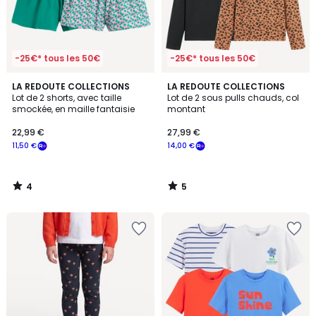
-25€* tous les 50€
-25€* tous les 50€
4
5
LA REDOUTE COLLECTIONS
LA REDOUTE COLLECTIONS
/
/
Lot de 2 shorts, avec taille
Lot de 2 sous pulls chauds, col
5
5
smockée, en maille fantaisie
montant
22,99 €
27,99 €
11,50 €
14,00 €
4
5
/
/
5
5