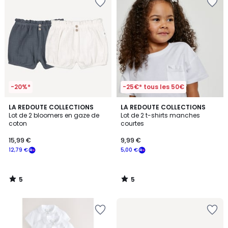
-20%*
-25€* tous les 50€
5
5
LA REDOUTE COLLECTIONS
LA REDOUTE COLLECTIONS
/
/
Lot de 2 bloomers en gaze de
Lot de 2 t-shirts manches
5
5
coton
courtes
15,99 €
9,99 €
12,79 €
5,00 €
5
5
/
/
5
5