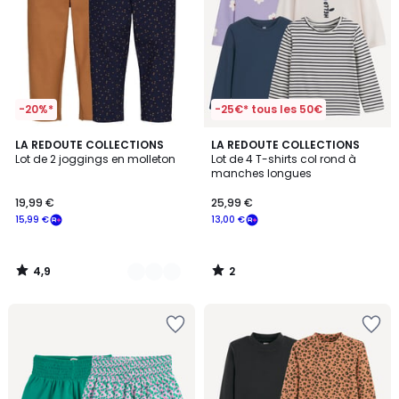
-20%*
-25€* tous les 50€
4,9
2
2
LA REDOUTE COLLECTIONS
LA REDOUTE COLLECTIONS
/ 5
/
Lot de 2 joggings en molleton
Lot de 4 T-shirts col rond à
Couleurs
5
manches longues
19,99 €
25,99 €
15,99 €
13,00 €
4,9
2
/
/
5
5