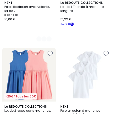
5
NEXT
LA REDOUTE COLLECTIONS
Polo fille stretch avec volants,
Lot de 4 T-shirts à manches
Couleurs
lot de 2
longues
à partir de
16,00 €
19,99 €
15,99 €
-25€* tous les 50€
LA REDOUTE COLLECTIONS
2
NEXT
Lot de 2 robes sans manches,
Polo en coton à manches
Couleurs