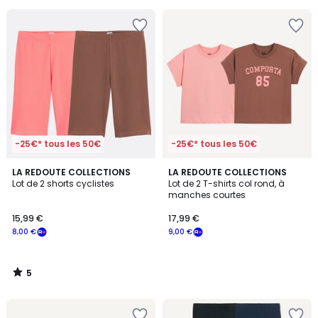
pour
payer
à
la
place
10,39
€.
-25€* tous les 50€
-25€* tous les 50€
5
LA REDOUTE COLLECTIONS
LA REDOUTE COLLECTIONS
/
Lot de 2 shorts cyclistes
Lot de 2 T-shirts col rond, à
5
manches courtes
15,99 €
17,99 €
8,00 €
9,00 €
5
/
5