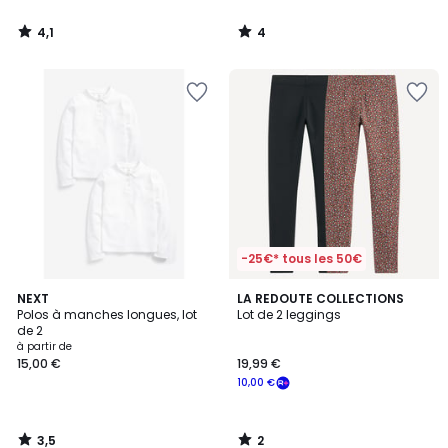
4,1
4
/
/
5
5
-25€* tous les 50€
3,5
2
NEXT
LA REDOUTE COLLECTIONS
/ 5
/
Polos à manches longues, lot
Lot de 2 leggings
5
de 2
à partir de
15,00 €
19,99 €
10,00 €
3,5
2
/
/