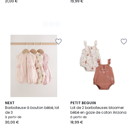
21,00 €
19,99 €
5
NEXT
PETIT BEGUIN
Barboteuse à bouton bébé, lot
Lot de 2 barboteuses bloomer
Couleurs
de 3
bébé en gaze de coton Arizona
à partir de
à partir de
30,00 €
18,99 €