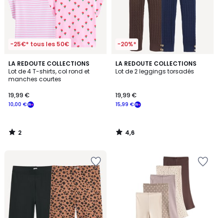
-25€* tous les 50€
-20%*
2
4,6
LA REDOUTE COLLECTIONS
LA REDOUTE COLLECTIONS
/
/ 5
Lot de 4 T-shirts, col rond et
Lot de 2 leggings torsadés
5
manches courtes
19,99 €
19,99 €
10,00 €
15,99 €
2
4,6
/
/
5
5