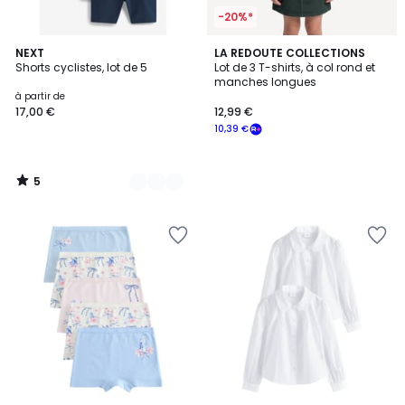
-20%*
5
3
NEXT
LA REDOUTE COLLECTIONS
/
Shorts cyclistes, lot de 5
Lot de 3 T-shirts, à col rond et
Couleurs
5
manches longues
à partir de
17,00 €
12,99 €
10,39 €
5
/
5