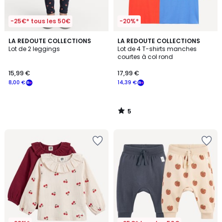
-25€* tous les 50€
-20%*
5
LA REDOUTE COLLECTIONS
LA REDOUTE COLLECTIONS
/
Lot de 2 leggings
Lot de 4 T-shirts manches
5
courtes à col rond
15,99 €
17,99 €
8,00 €
14,39 €
5
/
5