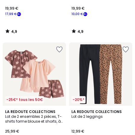
19,99 €
19,99 €
17,99 €
10,00 €
4,9
4,9
/
/
5
5
-25€* tous les 50€
-20%*
5
4,5
LA REDOUTE COLLECTIONS
LA REDOUTE COLLECTIONS
/
/ 5
Lot de 2 ensembles 2 pièces, T-
Lot de 2 leggings
5
shirts forme blouse et shorts, à
mixer
25,99 €
12,99 €