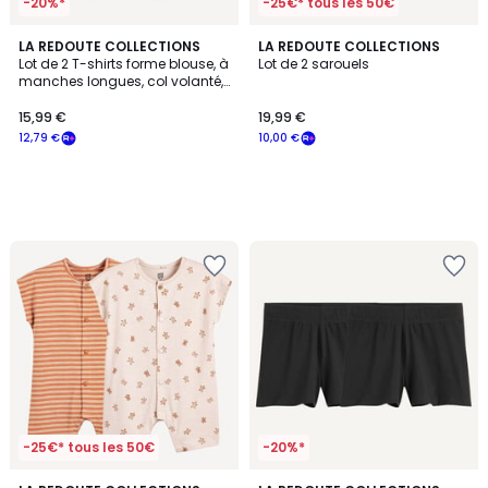
-20%*
-25€* tous les 50€
LA REDOUTE COLLECTIONS
LA REDOUTE COLLECTIONS
Lot de 2 T-shirts forme blouse, à
Lot de 2 sarouels
manches longues, col volanté,
en gaze de coton
15,99 €
19,99 €
12,79 €
10,00 €
-25€* tous les 50€
-20%*