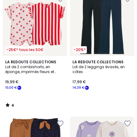
-25€* tous les 50€
-20%*
4
LA REDOUTE COLLECTIONS
LA REDOUTE COLLECTIONS
/
Lot de 2 combishorts, en
Lot de 2 leggings évasés, en
5
éponge, imprimés fleurs et
côtes
rayures
19,99 €
17,99 €
10,00 €
14,39 €
4
/
5