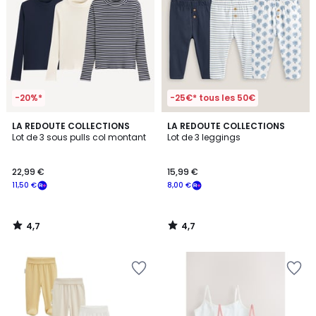
-20%*
-25€* tous les 50€
4,7
4,7
LA REDOUTE COLLECTIONS
LA REDOUTE COLLECTIONS
/ 5
/ 5
Lot de 3 sous pulls col montant
Lot de 3 leggings
22,99 €
15,99 €
11,50 €
8,00 €
4,7
4,7
/
/
5
5