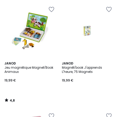
4,8
JANOD
JANOD
/ 5
Jeu magnétique Magneti'Book
Magnéti'book J'apprends
Animaux
L'heure, 75 Magnets
19,99 €
19,99 €
4,8
/
5