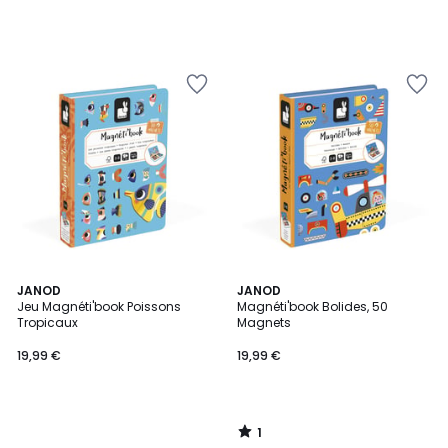
1
JANOD
JANOD
/
Jeu Magnéti'book Poissons
Magnéti'book Bolides, 50
5
Tropicaux
Magnets
19,99 €
19,99 €
1
/