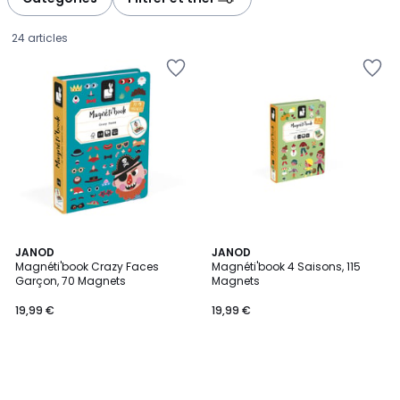
gauche
droite
24 articles
JANOD
JANOD
Magnéti'book Crazy Faces
Magnéti'book 4 Saisons, 115
Garçon, 70 Magnets
Magnets
19,99
19,99 €
19,99 €
€.