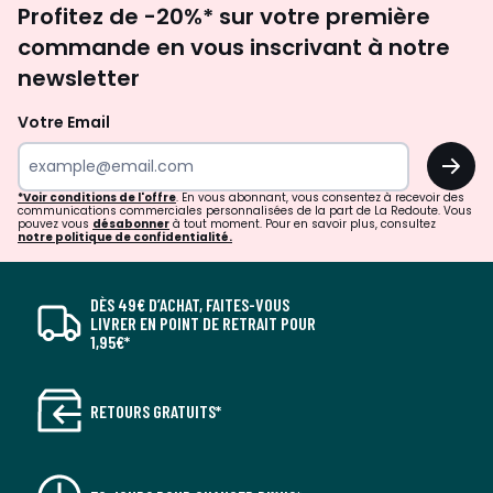
Profitez de -20%* sur votre première
newsletter
commande en vous inscrivant à notre
newsletter
Votre Email
OK
*Voir conditions de l'offre
. En vous abonnant, vous consentez à recevoir des
communications commerciales personnalisées de la part de La Redoute. Vous
pouvez vous
désabonner
à tout moment. Pour en savoir plus, consultez
notre politique de confidentialité.
DÈS 49€ D’ACHAT, FAITES-VOUS
LIVRER EN POINT DE RETRAIT POUR
1,95€*
RETOURS GRATUITS*