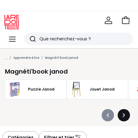
Voir
mon
La
panie
Redoute
Menu
Rechercher
Derniers
...
articles
Apprendre à lire
Magnéti'book janod
vus
Magnéti'book janod
Puzzle Janod
Jouet Janod
Précédent
Suivan
-
-
défiler
défiler
à
à
Catégories
Filtrer et trier