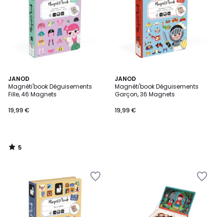
5
JANOD
JANOD
/
Magnéti'book Déguisements
Magnéti'book Déguisements
5
Fille, 46 Magnets
Garçon, 36 Magnets
19,99 €
19,99 €
5
/
5