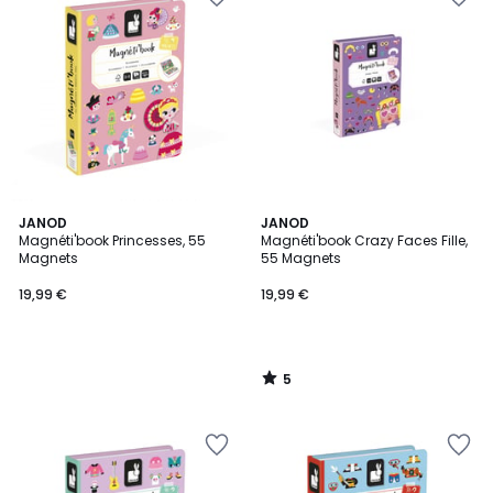
5
JANOD
JANOD
/
Magnéti'book Princesses, 55
Magnéti'book Crazy Faces Fille,
5
Magnets
55 Magnets
19,99 €
19,99 €
5
/
5