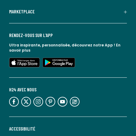
MARKETPLACE
RENDEZ-VOUS SUR L'APP
Ultra inspirante, personnalisée, découvrez notre App !
En
savoir plus
lien vers l'app store
lien vers google play
H24 AVEC NOUS
lien vers l'espace réseaux sociaux
lien vers l'espace réseaux sociaux
lien vers l'espace réseaux sociaux
lien vers l'espace réseaux sociaux
lien vers l'espace réseaux sociaux
lien vers le blog la redoute
ACCESSIBILITÉ
lien vers Sourdline