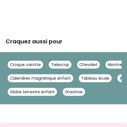
Craquez aussi pour
Croque carotte
Telescop
Chevalet
Montre V
Calendrier magnétique enfant
Tableau école
Ard
Globe terrestre enfant
Gravitrax
Inscription