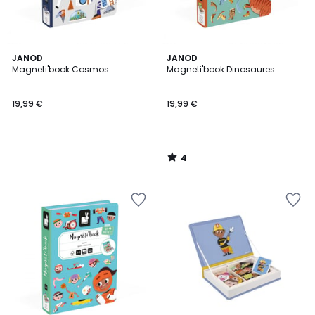
4
JANOD
JANOD
/
Magneti'book Cosmos
Magneti'book Dinosaures
5
19,99 €
19,99 €
4
/
5