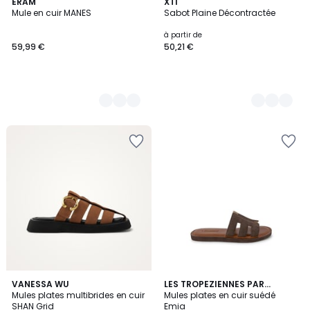
2
ERAM
2
XTI
Mule en cuir MANES
Sabot Plaine Décontractée
Couleurs
Couleurs
à partir de
59,99 €
50,21 €
3
VANESSA WU
LES TROPEZIENNES PAR
Mules plates multibrides en cuir
M.BELARBI
Mules plates en cuir suédé
Couleurs
SHAN Grid
Emia