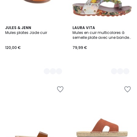
2
JULES & JENN
2
LAURA VITA
Mules plates Jade cuir
Mules en cuir multicolores à
Couleurs
Couleurs
semelle plate avec une bande
auto-agrippante
120,00 €
79,99 €