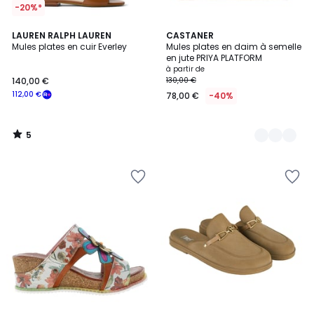
-20%*
5
LAUREN RALPH LAUREN
2
CASTANER
/
Mules plates en cuir Everley
Mules plates en daim à semelle
Couleurs
5
en jute PRIYA PLATFORM
à partir de
140,00 €
130,00 €
112,00 €
78,00 €
-40%
5
/
5