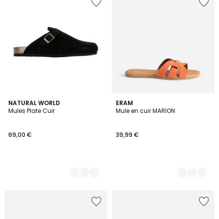
3
NATURAL WORLD
2
ERAM
Mules Plate Cuir
Mule en cuir MARION
Couleurs
Couleurs
69,00 €
39,99 €