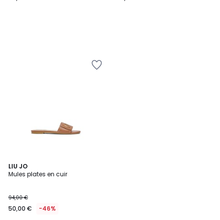
2
LIU JO
Mules plates en cuir
Couleurs
94,00 €
50,00 €
-46%