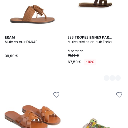
ERAM
2
LES TROPEZIENNES PAR
Mule en cuir DANAE
M.BELARBI
Mules plates en cuir Emia
Couleurs
à partir de
39,99 €
75,00 €
67,50 €
-10%