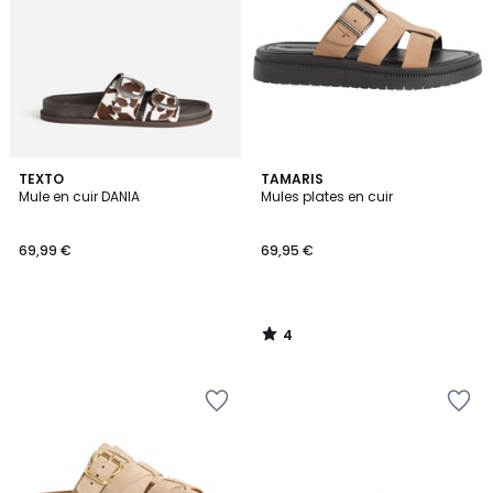
4
TEXTO
TAMARIS
/
Mule en cuir DANIA
Mules plates en cuir
5
69,99 €
69,95 €
4
/
5