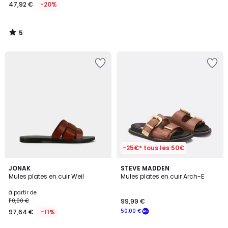
47,92 €
-20%
5
/
5
-25€* tous les 50€
JONAK
STEVE MADDEN
Mules plates en cuir Weil
Mules plates en cuir Arch-E
à partir de
110,00 €
99,99 €
50,00 €
97,64 €
-11%