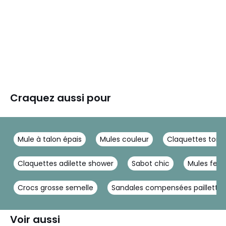
Craquez aussi pour
Mule à talon épais
Mules couleur
Claquettes tong
Claquettes adilette shower
Sabot chic
Mules fem
Crocs grosse semelle
Sandales compensées paillettes
Voir aussi