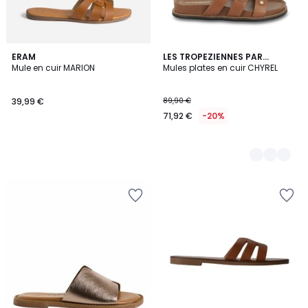
ERAM
2
LES TROPEZIENNES PAR
Mule en cuir MARION
M.BELARBI
Mules plates en cuir CHYREL
Couleurs
39,99 €
89,90 €
71,92 €
-20%