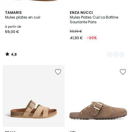
4,8
TAMARIS
4
ENZA NUCCI
/ 5
Mules plates en cuir
Mules Plates Cuir La Bottine
Couleurs
Souriante Paris
à partir de
59,00 €
59,90 €
41,93 €
-30%
4,8
/
5