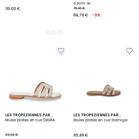
à partir de
110,00 €
76,43 €
68,79 €
-9%
5
LES TROPEZIENNES PAR
LES TROPEZIENNES PAR
/
M.BELARBI
Mules plates en cuir DAMIA
M.BELARBI
Mules plates en cuir Hamiga
5
59,90 €
65,89 €