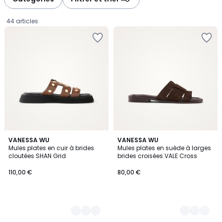
44 articles
2
VANESSA WU
3
VANESSA WU
Mules plates en cuir à brides
Mules plates en suède à larges
Couleurs
Couleurs
cloutées SHAN Grid
brides croisées VALE Cross
110,00
110,00 €
80,00 €
€.