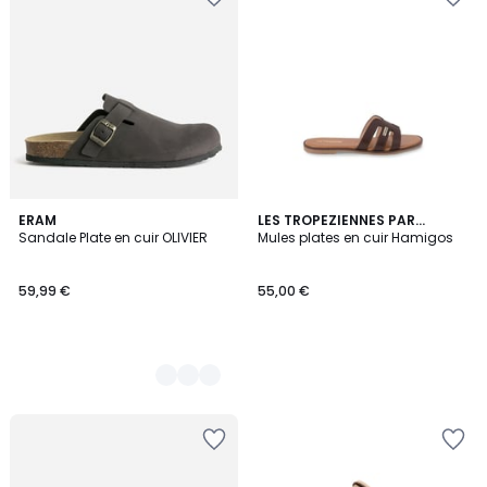
3
ERAM
LES TROPEZIENNES PAR
Sandale Plate en cuir OLIVIER
M.BELARBI
Mules plates en cuir Hamigos
Couleurs
59,99 €
55,00 €