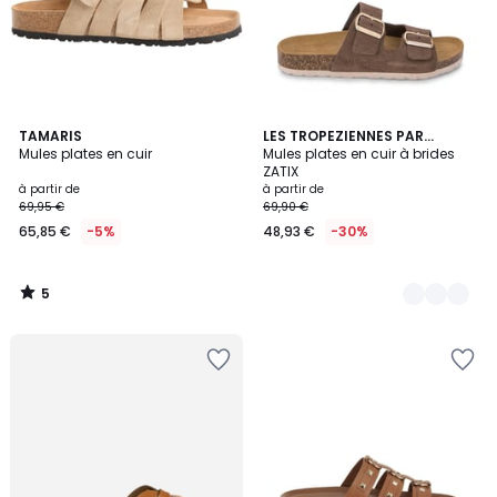
5
TAMARIS
2
LES TROPEZIENNES PAR
/
Mules plates en cuir
M.BELARBI
Mules plates en cuir à brides
Couleurs
5
ZATIX
à partir de
à partir de
69,95 €
69,90 €
65,85 €
-5%
48,93 €
-30%
5
/
5