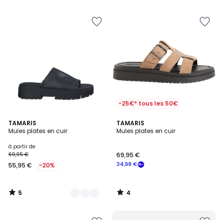
-25€* tous les 50€
5
4
2
TAMARIS
TAMARIS
/
/
Mules plates en cuir
Mules plates en cuir
Couleurs
5
5
à partir de
69,95 €
69,95 €
34,98 €
55,95 €
-20%
5
4
/
/
5
5