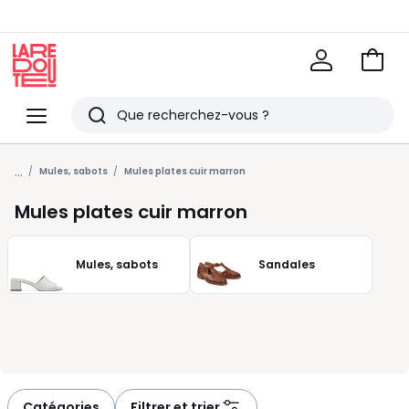
Voir
mon
La
panie
Redoute
Menu
Rechercher
Derniers
...
articles
Mules, sabots
Mules plates cuir marron
vus
Mules plates cuir marron
Mules, sabots
Sandales
Catégories
Filtrer et trier