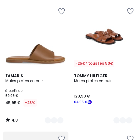
-25€* tous les 50€
4,8
6
TAMARIS
2
TOMMY HILFIGER
/ 5
Mules plates en cuir
Mules plates en cuir
Couleurs
Couleurs
à partir de
59,95 €
129,90 €
64,95 €
45,95 €
-23%
4,8
/
5