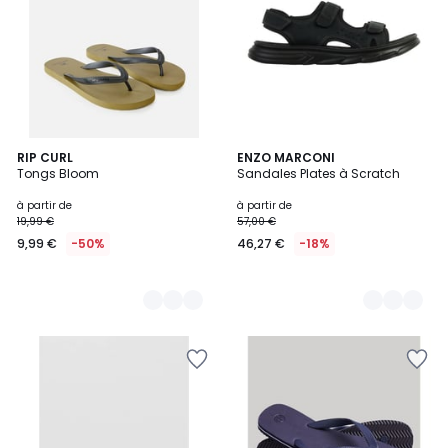
5
RIP CURL
2
ENZO MARCONI
Tongs Bloom
Sandales Plates à Scratch
Couleurs
Couleurs
à partir de
à partir de
19,99 €
57,00 €
9,99 €
-50%
46,27 €
-18%