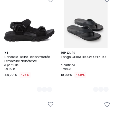
3
XTI
2
RIP CURL
Sandale Plaine Décontractée
Tongs CHIBA BLOOM OPEN TOE
Couleurs
Couleurs
Fermeture adhérente
à partir de
à partir de
59,95 €
37,99 €
44,77 €
-25%
19,00 €
-49%