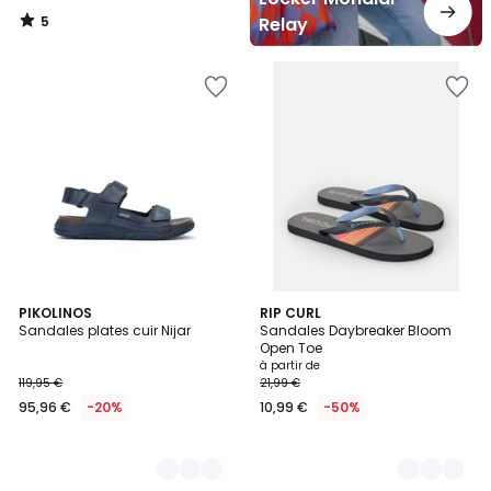
5
Relay
/
5
2
PIKOLINOS
3
RIP CURL
Sandales plates cuir Nijar
Sandales Daybreaker Bloom
Couleurs
Couleurs
Open Toe
à partir de
119,95 €
21,99 €
95,96 €
-20%
10,99 €
-50%