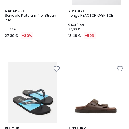
NAPAPIJRI
RIP CURL
Sandale Plate à Enfiler Stream
Tongs REACTOR OPEN TOE
Puc
à partir de
39,00 €
26,99 €
27,30 €
-30%
13,49 €
-50%
RIP CURL
3
FINSBURY