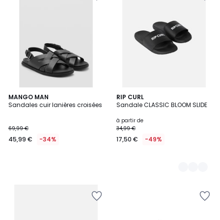
MANGO MAN
3
RIP CURL
Sandales cuir lanières croisées
Sandale CLASSIC BLOOM SLIDE
Couleurs
à partir de
69,99 €
34,99 €
45,99 €
-34%
17,50 €
-49%