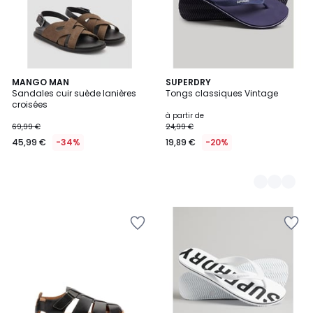
MANGO MAN
9
SUPERDRY
Sandales cuir suède lanières
Tongs classiques Vintage
Couleurs
croisées
à partir de
69,99 €
24,99 €
45,99 €
-34%
19,89 €
-20%