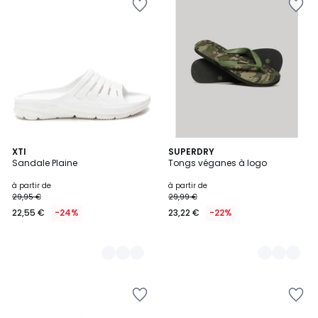
2
XTI
2
SUPERDRY
Sandale Plaine
Tongs véganes à logo
Couleurs
Couleurs
à partir de
à partir de
29,95 €
29,99 €
22,55 €
-24%
23,22 €
-22%