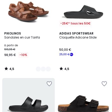
-25€* tous les 50€
4,5
4,5
3
PIKOLINOS
ADIDAS SPORTSWEAR
/ 5
/ 5
Sandales en cuir Tarifa
Claquette Adicane Slide
Couleurs
à partir de
109,95 €
50,00 €
25,00 €
98,95 €
-10%
4,5
4,5
/
/
5
5