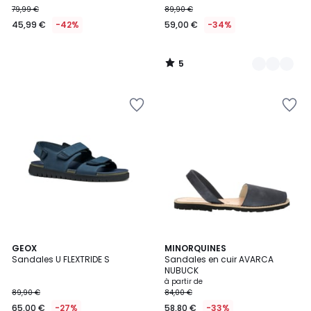
79,99 €
89,90 €
€
45,99 €
-42%
59,00 €
-34%
au
lieu
de
5
79,99
/
5
€
42%
de
réduction
appliquée.
GEOX
7
MINORQUINES
Sandales U FLEXTRIDE S
Sandales en cuir AVARCA
Couleurs
NUBUCK
à partir de
89,90 €
84,00 €
65,00 €
-27%
58,80 €
-33%