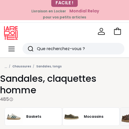
Mondial Relay
Livraison en Locker
EN CE MOMENT
pour vos petits articles
-20% dès 39€*
sur la mode
Voir
mon
La
panie
Redoute
Menu
Rechercher
Derniers
...
articles
Chaussures
Sandales, tongs
Sandales, claquettes
vus
homme
485
Baskets
Mocassins