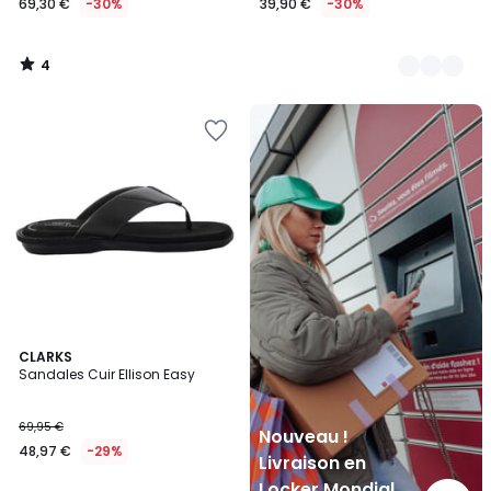
69,30 €
-30%
39,90 €
-30%
4
/
5
Nouveau
!
Livraison
en
Locker
Mondial
Relay
5
CLARKS
/
Sandales Cuir Ellison Easy
5
69,95 €
Nouveau !
48,97 €
-29%
Livraison en
Locker Mondial