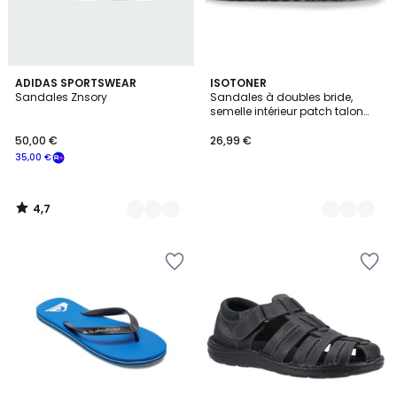
4,7
5
ADIDAS SPORTSWEAR
3
ISOTONER
/ 5
Sandales Znsory
Sandales à doubles bride,
Couleurs
Couleurs
semelle intérieur patch talon
ultra confortables
50,00 €
26,99 €
35,00 €
4,7
/
5