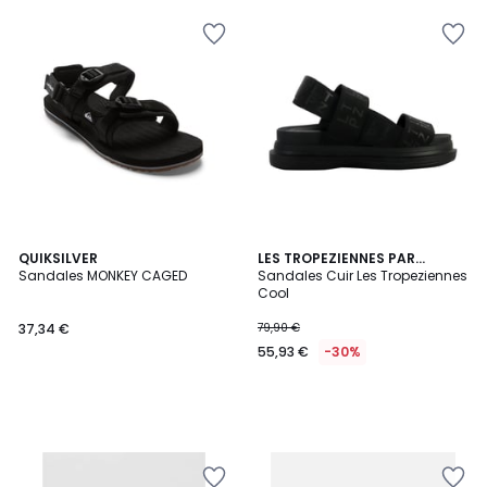
QUIKSILVER
LES TROPEZIENNES PAR
Sandales MONKEY CAGED
M.BELARBI
Sandales Cuir Les Tropeziennes
Cool
37,34 €
79,90 €
55,93 €
-30%