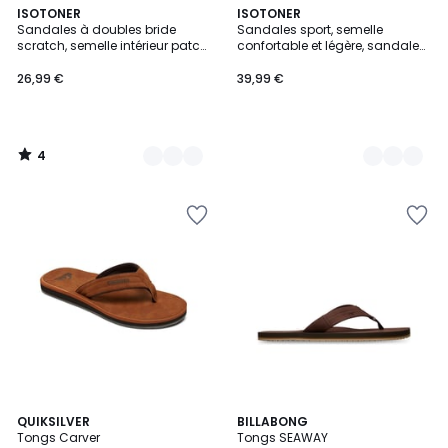
4
2
ISOTONER
4
ISOTONER
/
Sandales à doubles bride
Sandales sport, semelle
Couleurs
Couleurs
5
scratch, semelle intérieur patch
confortable et légère, sandale
talon ultra confortables
de plage, piscine, randonnée, et
faciles a enfiler
26,99 €
39,99 €
4
/
5
5
5
QUIKSILVER
2
BILLABONG
/
Tongs Carver
Tongs SEAWAY
Couleurs
Couleurs