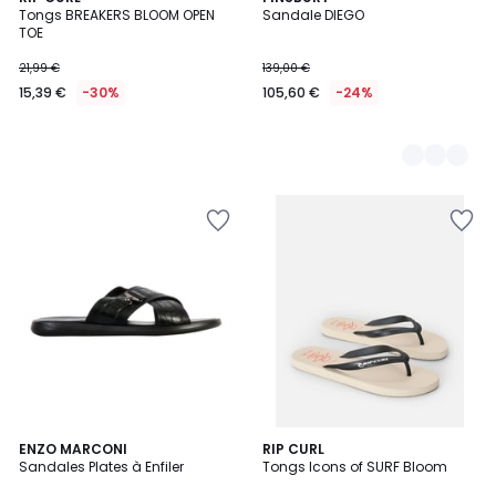
Tongs BREAKERS BLOOM OPEN
Sandale DIEGO
Couleurs
TOE
21,99 €
139,00 €
15,39 €
-30%
105,60 €
-24%
2
ENZO MARCONI
5
RIP CURL
Sandales Plates à Enfiler
Tongs Icons of SURF Bloom
Couleurs
Couleurs