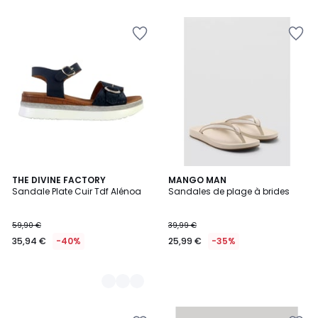
2
THE DIVINE FACTORY
MANGO MAN
Sandale Plate Cuir Tdf Alénoa
Sandales de plage à brides
Couleurs
59,90 €
39,99 €
35,94 €
-40%
25,99 €
-35%