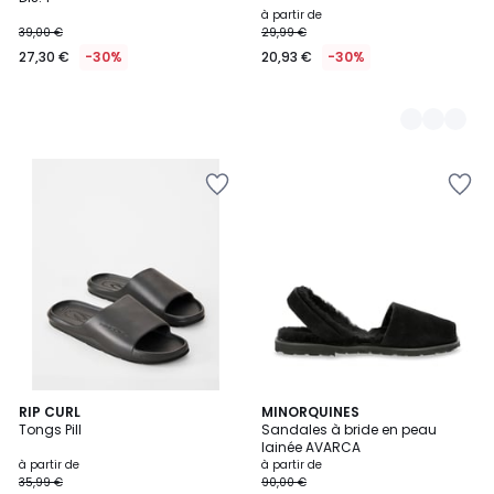
à partir de
39,00 €
29,99 €
27,30 €
-30%
20,93 €
-30%
2
RIP CURL
5
MINORQUINES
Tongs Pill
Sandales à bride en peau
Couleurs
Couleurs
lainée AVARCA
à partir de
à partir de
35,99 €
90,00 €