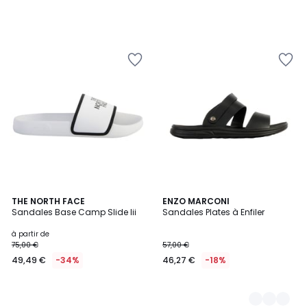
THE NORTH FACE
3
ENZO MARCONI
Sandales Base Camp Slide Iii
Sandales Plates à Enfiler
Couleurs
à partir de
75,00 €
57,00 €
49,49 €
-34%
46,27 €
-18%