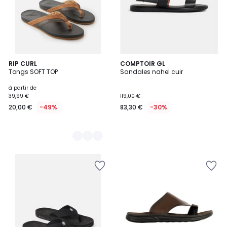
2
RIP CURL
COMPTOIR GL
Tongs SOFT TOP
Sandales nahel cuir
Couleurs
à partir de
39,99 €
119,00 €
20,00 €
-49%
83,30 €
-30%