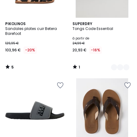
5
1
PIKOLINOS
5
SUPERDRY
/
/
Sandales plates cuir Betera
Tongs Code Essential
Couleurs
5
5
Barefoot
à partir de
129,95 €
24,99 €
103,96 €
-20%
20,93 €
-16%
5
1
/
/
5
5