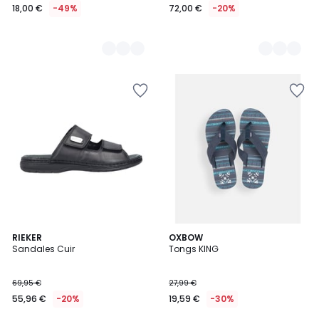
18,00 €
-49%
72,00 €
-20%
RIEKER
OXBOW
Sandales Cuir
Tongs KING
69,95 €
27,99 €
55,96 €
-20%
19,59 €
-30%