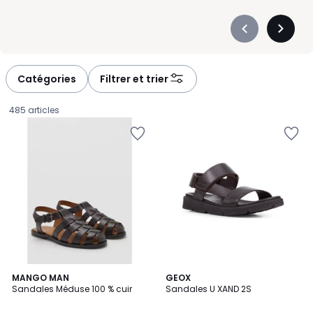
Précédent
Suivan
-
-
défiler
défiler
à
à
Catégories
Filtrer et trier
gauche
droite
485 articles
5
MANGO MAN
2
GEOX
/
Sandales Méduse 100 % cuir
Sandales U XAND 2S
Couleurs
5
45,99