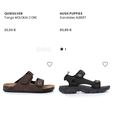
1
10
QUIKSILVER
HUSH PUPPIES
/
Tongs MOLOKAI CORE
Sandales ALBERT
Couleurs
5
20,00 €
60,65 €
1
/
5