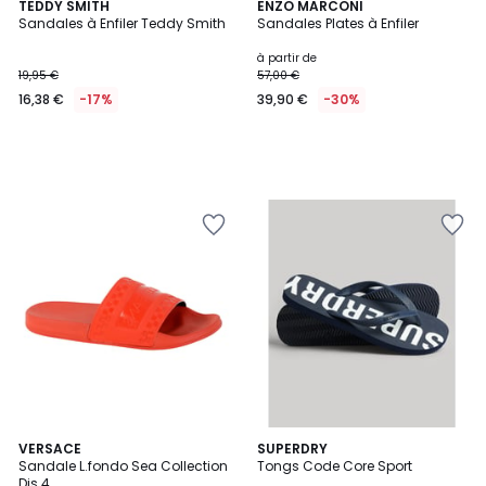
TEDDY SMITH
ENZO MARCONI
Sandales à Enfiler Teddy Smith
Sandales Plates à Enfiler
à partir de
19,95 €
57,00 €
16,38 €
-17%
39,90 €
-30%
VERSACE
3
SUPERDRY
Sandale L.fondo Sea Collection
Tongs Code Core Sport
Couleurs
Dis.4