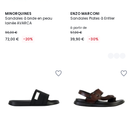
MINORQUINES
2
ENZO MARCONI
Sandales à bride en peau
Sandales Plates à Enfiler
Couleurs
lainée AVARCA
à partir de
90,00 €
57,00 €
72,00 €
-20%
39,90 €
-30%