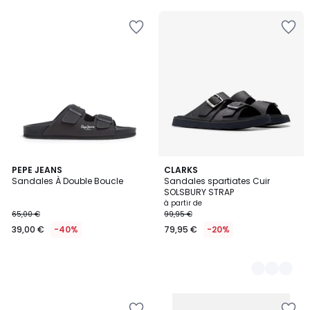
PEPE JEANS
2
CLARKS
Sandales À Double Boucle
Sandales spartiates Cuir
Couleurs
SOLSBURY STRAP
à partir de
65,00 €
99,95 €
39,00 €
-40%
79,95 €
-20%