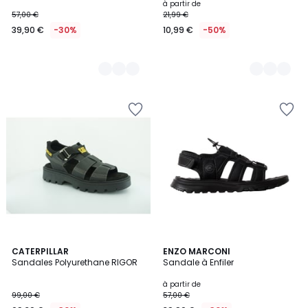
à partir de
57,00 €
21,99 €
39,90 €
-30%
10,99 €
-50%
4
CATERPILLAR
2
ENZO MARCONI
/
Sandales Polyurethane RIGOR
Sandale à Enfiler
Couleurs
5
à partir de
99,00 €
57,00 €