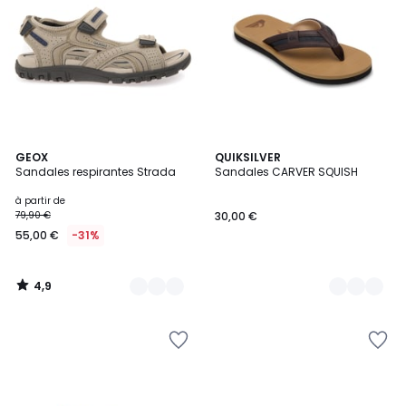
4,9
3
GEOX
3
QUIKSILVER
/ 5
Sandales respirantes Strada
Sandales CARVER SQUISH
Couleurs
Couleurs
à partir de
79,90 €
30,00 €
55,00 €
-31%
4,9
/
5