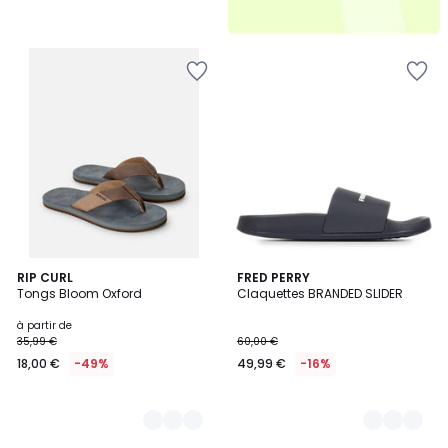
3
RIP CURL
2
FRED PERRY
Tongs Bloom Oxford
Claquettes BRANDED SLIDER
Couleurs
Couleurs
à partir de
35,99 €
60,00 €
18,00 €
-49%
49,99 €
-16%