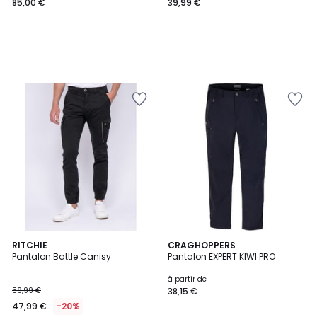
85,00 €
39,99 €
4
3
RITCHIE
2
CRAGHOPPERS
/
Pantalon Battle Canisy
Pantalon EXPERT KIWI PRO
Couleurs
Couleurs
5
à partir de
59,99 €
38,15 €
47,99 €
-20%