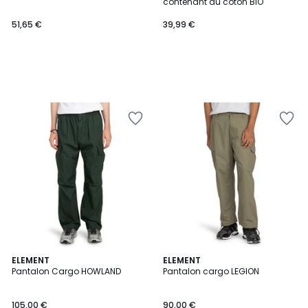
contenant du coton BIO
51,65 €
39,99 €
ELEMENT
2
ELEMENT
Pantalon Cargo HOWLAND
Pantalon cargo LEGION
Couleurs
105,00 €
90,00 €