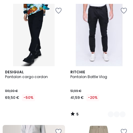
€
40%
de
réduction
appliquée.
5
DESIGUAL
4
RITCHIE
/
Pantalon cargo cordon
Pantalon Battle Vlog
Couleurs
5
139,00 €
51,99 €
69,50 €
-50%
41,59 €
-20%
5
/
5