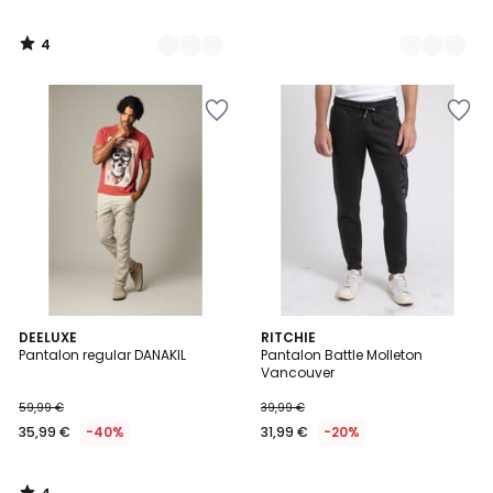
4
/
5
4
DEELUXE
RITCHIE
/
Pantalon regular DANAKIL
Pantalon Battle Molleton
5
Vancouver
59,99 €
39,99 €
35,99 €
-40%
31,99 €
-20%