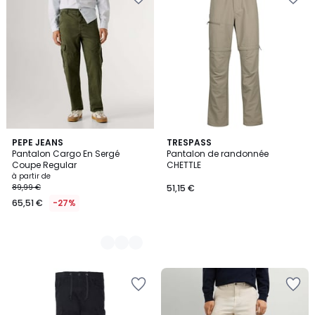
3
PEPE JEANS
TRESPASS
Pantalon Cargo En Sergé
Pantalon de randonnée
Couleurs
Coupe Regular
CHETTLE
à partir de
89,99 €
51,15 €
65,51 €
-27%