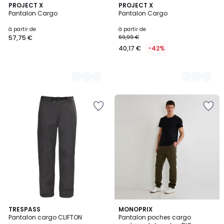
2
PROJECT X
2
PROJECT X
Pantalon Cargo
Pantalon Cargo
Couleurs
Couleurs
à partir de
à partir de
57,75 €
69,99 €
40,17 €
-42%
TRESPASS
MONOPRIX
Pantalon cargo CLIFTON
Pantalon poches cargo