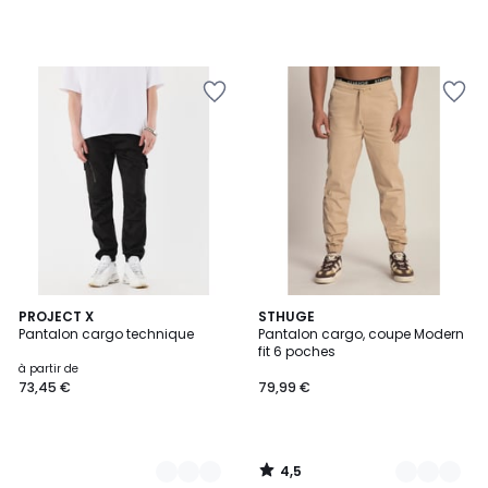
4,5
2
PROJECT X
3
STHUGE
/ 5
Pantalon cargo technique
Pantalon cargo, coupe Modern
Couleurs
Couleurs
fit 6 poches
à partir de
73,45 €
79,99 €
4,5
/