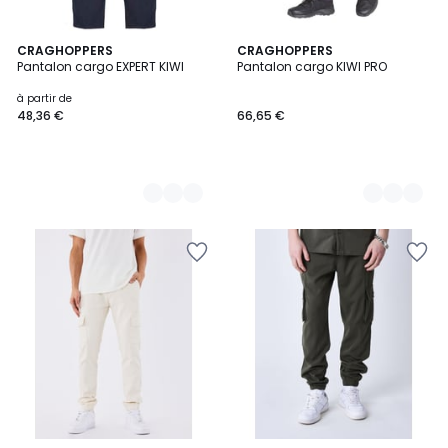
2
CRAGHOPPERS
2
CRAGHOPPERS
Pantalon cargo EXPERT KIWI
Pantalon cargo KIWI PRO
Couleurs
Couleurs
à partir de
48,36 €
66,65 €