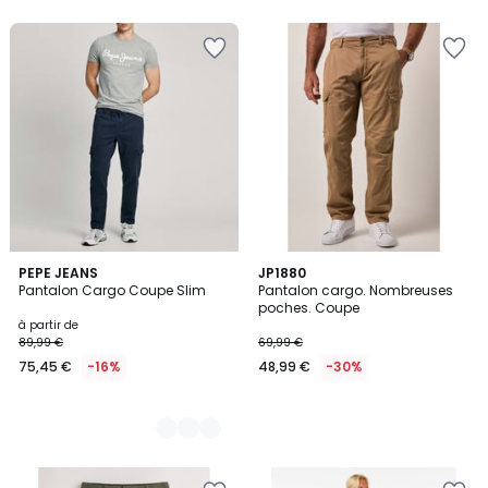
5
2
PEPE JEANS
JP1880
Pantalon Cargo Coupe Slim
Pantalon cargo. Nombreuses
Couleurs
poches. Coupe
à partir de
89,99 €
69,99 €
75,45 €
-16%
48,99 €
-30%