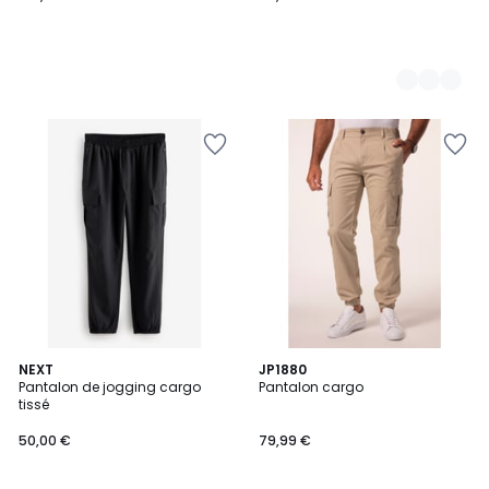
5
NEXT
2
JP1880
/
Pantalon de jogging cargo
Pantalon cargo
Couleurs
5
tissé
50,00 €
79,99 €