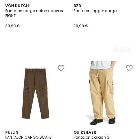
VON DUTCH
2
BZB
Pantalon cargo coton canvas
Pantalon jogger cargo
Couleurs
FIGHT
89,90 €
39,99 €
PULLIN
2
QUIKSILVER
PANTALON CARGO SCAPE
Pantalon cargo YG