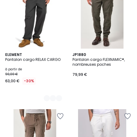
4
ELEMENT
JP1880
Pantalon cargo RELAX CARGO
Pantalon cargo FLEXNAMIC®,
Couleurs
nombreuses poches
à partir de
90,00 €
79,99 €
63,00 €
-30%