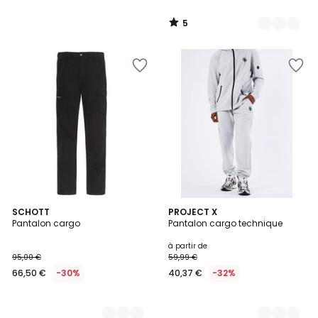
5
/
5
3
SCHOTT
2
PROJECT X
Pantalon cargo
Pantalon cargo technique
Couleurs
Couleurs
à partir de
95,00 €
59,99 €
66,50 €
-30%
40,37 €
-32%