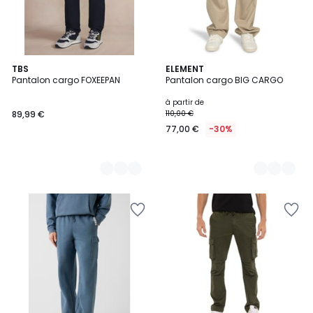
2
TBS
2
ELEMENT
Pantalon cargo FOXEEPAN
Pantalon cargo BIG CARGO
Couleurs
Couleurs
à partir de
89,99 €
110,00 €
77,00 €
-30%