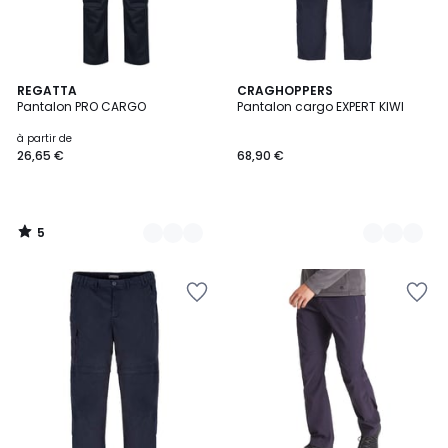
5
2
REGATTA
2
CRAGHOPPERS
/
Pantalon PRO CARGO
Pantalon cargo EXPERT KIWI
Couleurs
Couleurs
5
à partir de
26,65 €
68,90 €
5
/
5