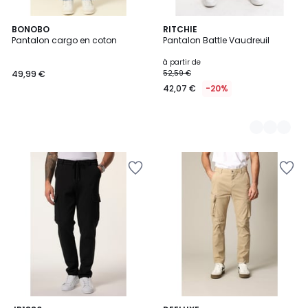
BONOBO
3
RITCHIE
Pantalon cargo en coton
Pantalon Battle Vaudreuil
Couleurs
à partir de
49,99 €
52,59 €
42,07 €
-20%