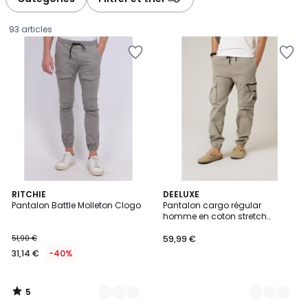
gauche
droite
93 articles
5
3
RITCHIE
3
DEELUXE
/
Pantalon Battle Molleton Clogo
Pantalon cargo régular
Couleurs
Couleurs
5
homme en coton stretch
31,14
MONROE
51,90 €
59,99 €
€
31,14 €
-40%
au
lieu
de
5
51,90
/
5