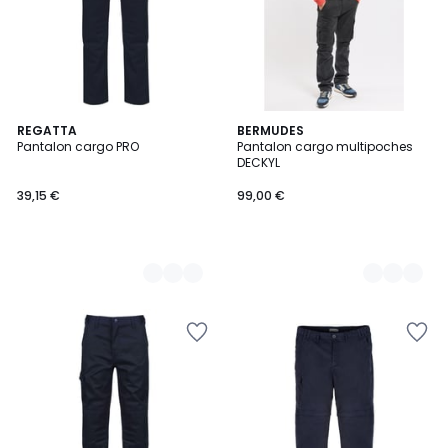
2
REGATTA
2
BERMUDES
Pantalon cargo PRO
Pantalon cargo multipoches
Couleurs
Couleurs
DECKYL
39,15 €
99,00 €