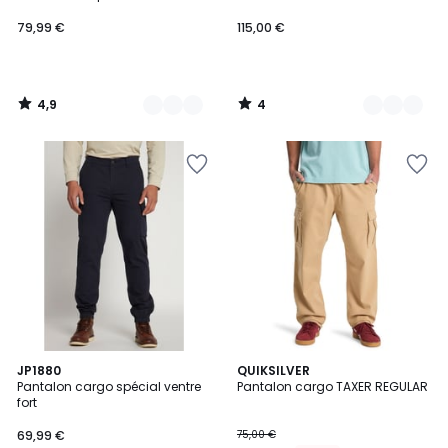
79,99 €
115,00 €
4,9
4
/
/
5
5
5
3
JP1880
2
QUIKSILVER
/
Pantalon cargo spécial ventre
Pantalon cargo TAXER REGULAR
Couleurs
Couleurs
5
fort
69,99 €
75,00 €