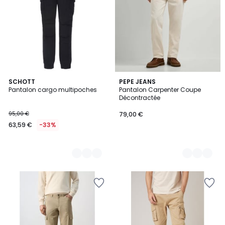
3
SCHOTT
3
PEPE JEANS
Pantalon cargo multipoches
Pantalon Carpenter Coupe
Couleurs
Couleurs
Décontractée
95,00 €
79,00 €
63,59 €
-33%