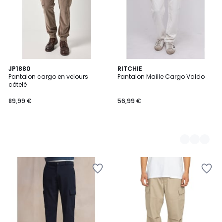
JP1880
2
RITCHIE
Pantalon cargo en velours
Pantalon Maille Cargo Valdo
Couleurs
côtelé
89,99 €
56,99 €