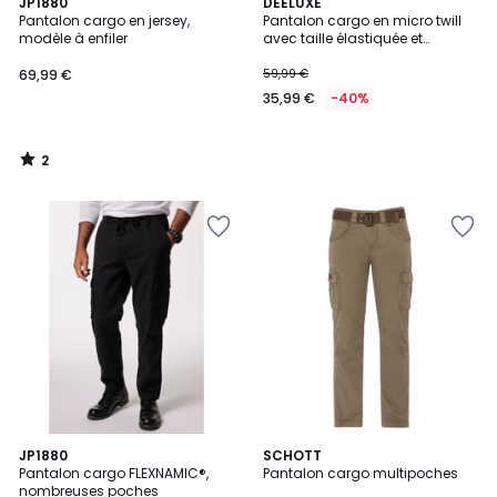
2
JP1880
DEELUXE
/
Pantalon cargo en jersey,
Pantalon cargo en micro twill
5
modèle à enfiler
avec taille élastiquée et
braguette à fermeture à
glissière AMADOR
69,99 €
59,99 €
35,99 €
-40%
2
/
5
4,9
4
3
JP1880
5
SCHOTT
/ 5
/
Pantalon cargo FLEXNAMIC®,
Pantalon cargo multipoches
Couleurs
Couleurs
5
nombreuses poches