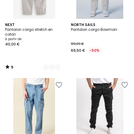
5
4
NEXT
NORTH SAILS
/
Pantalon cargo stretch en
Pantalon cargo Bowman
Couleurs
5
coton
à partir de
40,00 €
139,00 €
69,50 €
-50%
5
/
5