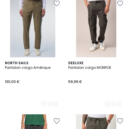
3
NORTH SAILS
2
DEELUXE
Pantalon cargo Amérique
Pantalon cargo MONROE
Couleurs
Couleurs
130,00 €
59,99 €