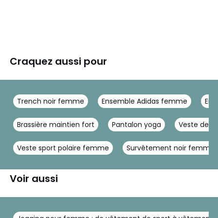
Craquez aussi pour
Trench noir femme
Ensemble Adidas femme
Ens
Brassière maintien fort
Pantalon yoga
Veste de 
Veste sport polaire femme
Survêtement noir femme
Voir aussi