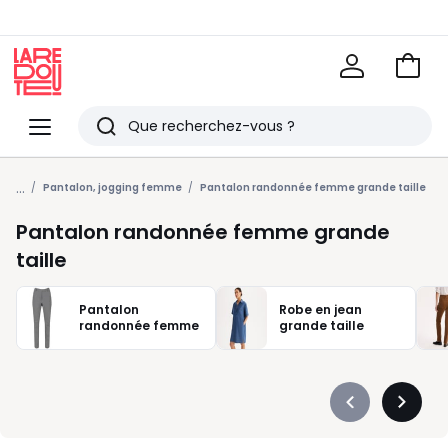
Voir
mon
La
panie
Redoute
Menu
Rechercher
Derniers
...
articles
Pantalon, jogging femme
Pantalon randonnée femme grande taille
vus
Pantalon randonnée femme grande
taille
Pantalon
Robe en jean
randonnée femme
grande taille
Précédent
Suivan
-
-