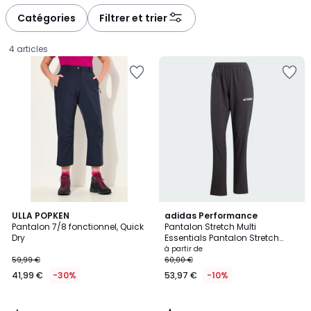
défiler
défiler
à
à
Catégories
Filtrer et trier
gauche
droite
4 articles
4,2
5
ULLA POPKEN
adidas Performance
/ 5
/
Pantalon 7/8 fonctionnel, Quick
Pantalon Stretch Multi
5
Dry
Essentials Pantalon Stretch
41,99
Multi Essentials
à partir de
59,99 €
60,00 €
€
41,99 €
-30%
53,97 €
-10%
au
lieu
de