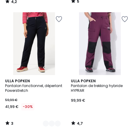
5
4,2
59,99
/
/
5
5
€
30%
de
réduction
appliquée.
3
4,7
2
ULLA POPKEN
ULLA POPKEN
/
/ 5
Pantalon fonctionnel, déperlant
Pantalon de trekking hybride
Couleurs
5
Powerstretch
HYPRAR
59,99 €
99,99 €
41,99 €
-30%
3
4,7
/
/
5
5