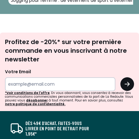
Jogging pour femme : de vêtement de sport à vêtement
Inscription
Profitez de -20%* sur votre première
newsletter
commande en vous inscrivant à notre
newsletter
Votre Email
OK
*Voir conditions de l'offre
. En vous abonnant, vous consentez à recevoir des
communications commerciales personnalisées de la part de La Redoute. Vous
pouvez vous
désabonner
à tout moment. Pour en savoir plus, consultez
notre politique de confidentialité.
DÈS 49€ D’ACHAT, FAITES-VOUS
LIVRER EN POINT DE RETRAIT POUR
1,95€*