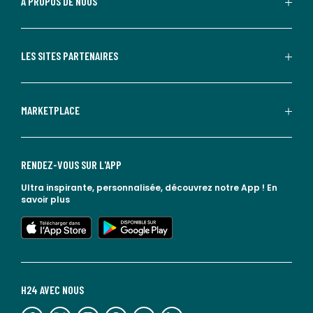
À PROPOS DE NOUS
LES SITES PARTENAIRES
MARKETPLACE
RENDEZ-VOUS SUR L'APP
Ultra inspirante, personnalisée, découvrez notre App !
En
savoir plus
lien vers l'app store
lien vers google play
H24 AVEC NOUS
lien vers l'espace réseaux sociaux
lien vers l'espace réseaux sociaux
lien vers l'espace réseaux sociaux
lien vers l'espace réseaux sociaux
lien vers l'espace réseaux sociaux
lien vers le blog la redoute