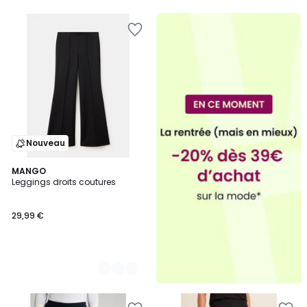
Nouveau
2
MANGO
Leggings droits coutures
Couleurs
29,99 €