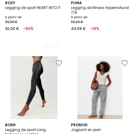
2
ROXY
PUMA
Legging de sport HEART INTO IT.
Legging de fitness Hypernatural
Couleurs
7/8
à partir de
à partir de
60,00 €
55,00 €
30,00 €
-50%
44,56 €
-18%
2
BORN
PROMOD
Legging de sport Long
Jogpant en jean
Couleurs