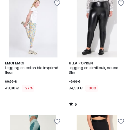
5
EMOI EMOI
ULLA POPKEN
/
Legging en coton bio imprimé
Legging en similicuir, coupe
5
fleuri
Slim
69,00 €
49,99 €
49,90 €
-27%
34,99 €
-30%
5
/
5