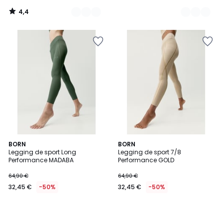
14,99
4,4
€
/
5
au
lieu
de
29,99
€
50%
de
réduction
appliquée.
BORN
BORN
Legging de sport Long
Legging de sport 7/8
Performance MADABA
Performance GOLD
64,90 €
64,90 €
32,45 €
-50%
32,45 €
-50%