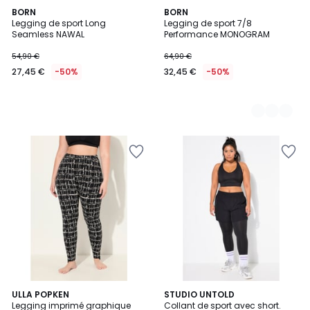
BORN
2
BORN
Legging de sport Long
Legging de sport 7/8
Couleurs
Seamless NAWAL
Performance MONOGRAM
54,90 €
64,90 €
27,45 €
-50%
32,45 €
-50%
ULLA POPKEN
STUDIO UNTOLD
Legging imprimé graphique
Collant de sport avec short.