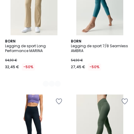
2
BORN
BORN
Legging de sport Long
Legging de sport 7/8 Seamless
Couleurs
Performance MARINA
AMBRA
64,90 €
54,90 €
32,45 €
-50%
27,45 €
-50%