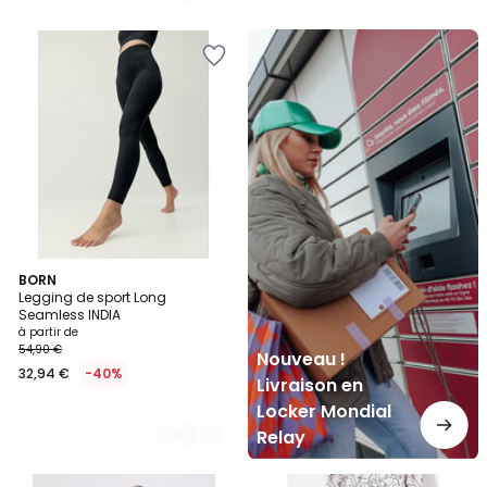
Nouveau
!
Livraison
en
Locker
Mondial
Relay
4
BORN
Legging de sport Long
Couleurs
Seamless INDIA
à partir de
54,90 €
Nouveau !
32,94 €
-40%
Livraison en
Locker Mondial
Relay