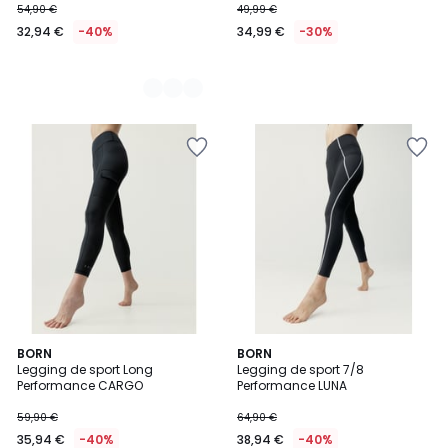
54,90 €
49,99 €
32,94 €
-40%
34,99 €
-30%
BORN
2
BORN
Legging de sport Long
Legging de sport 7/8
Couleurs
Performance CARGO
Performance LUNA
59,90 €
64,90 €
35,94 €
-40%
38,94 €
-40%