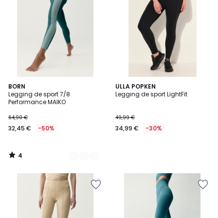
4
2
BORN
ULLA POPKEN
/
Legging de sport 7/8
Legging de sport LightFit
Couleurs
5
Performance MAIKO
64,90 €
49,99 €
32,45 €
-50%
34,99 €
-30%
4
/
5