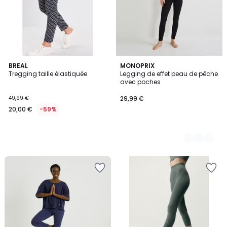
BREAL
3
MONOPRIX
Tregging taille élastiquée
Legging de effet peau de pêche
Couleurs
avec poches
49,99 €
29,99 €
20,00 €
-59%