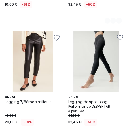
10,00 €
-61%
32,45 €
-50%
BREAL
3
BORN
Legging 7/8ème similicuir
Legging de sport Long
Couleurs
Performance DESPERTAR
à partir de
49,99 €
64,90 €
20,00 €
-59%
32,45 €
-50%