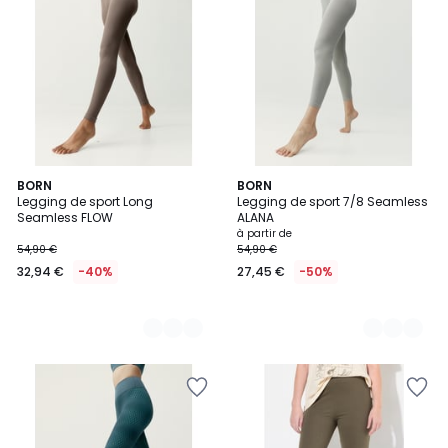
2
BORN
2
BORN
Legging de sport Long
Legging de sport 7/8 Seamless
Couleurs
Couleurs
Seamless FLOW
ALANA
à partir de
54,90 €
54,90 €
32,94 €
-40%
27,45 €
-50%