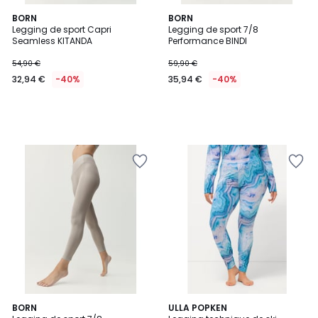
BORN
BORN
Legging de sport Capri
Legging de sport 7/8
Seamless KITANDA
Performance BINDI
54,90 €
59,90 €
32,94 €
-40%
35,94 €
-40%
BORN
ULLA POPKEN