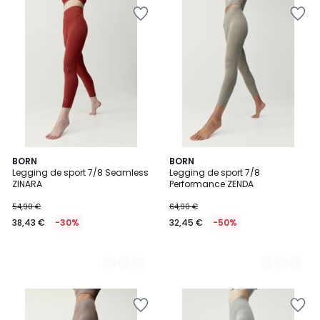
2
BORN
2
BORN
Legging de sport 7/8 Seamless
Legging de sport 7/8
Couleurs
Couleurs
ZINARA
Performance ZENDA
54,90 €
64,90 €
38,43 €
-30%
32,45 €
-50%