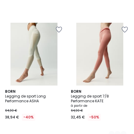
BORN
3
BORN
Legging de sport Long
Legging de sport 7/8
Couleurs
Performance ASHA
Performance KATE
à partir de
64,90 €
64,90 €
38,94 €
-40%
32,45 €
-50%