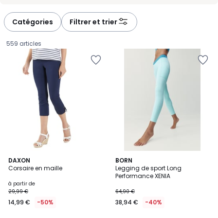
-
-
défiler
défiler
à
à
Catégories
Filtrer et trier
gauche
droite
559 articles
4,4
5
DAXON
2
BORN
/ 5
Corsaire en maille
Legging de sport Long
Couleurs
Couleurs
Performance XENIA
Prix
à partir de
29,99 €
64,90 €
à
14,99 €
-50%
38,94 €
-40%
partir
de