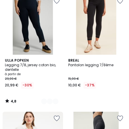
4,8
5
ULLA POPKEN
BREAL
/ 5
Legging 7/8, jersey coton bio,
Pantalon legging 7/8ème
Couleurs
dentelle
à partir de
29,99 €
15,99 €
20,99 €
-30%
10,00 €
-37%
4,8
/
5