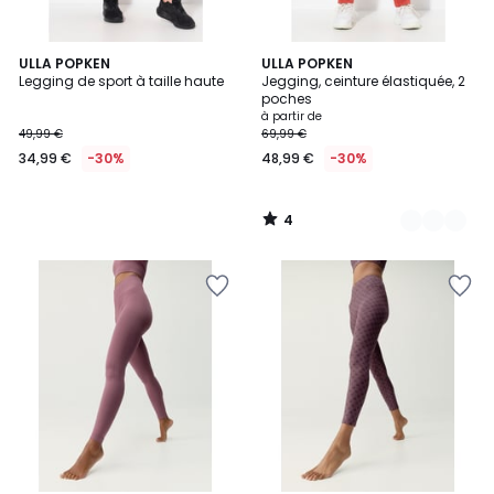
4
ULLA POPKEN
3
ULLA POPKEN
/
Legging de sport à taille haute
Jegging, ceinture élastiquée, 2
Couleurs
5
poches
à partir de
49,99 €
69,99 €
34,99 €
-30%
48,99 €
-30%
4
/
5