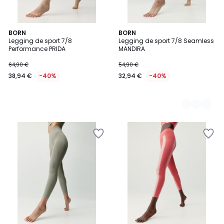
BORN
2
BORN
Legging de sport 7/8
Legging de sport 7/8 Seamless
Couleurs
Performance PRIDA
MANDIRA
64,90 €
54,90 €
38,94 €
-40%
32,94 €
-40%