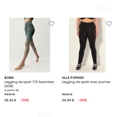
2
BORN
ULLA POPKEN
Legging de sport 7/8 Seamless
Legging de sport avec poches
Couleurs
DIONE
à partir de
54,90 €
49,99 €
38,43 €
-30%
34,99 €
-30%