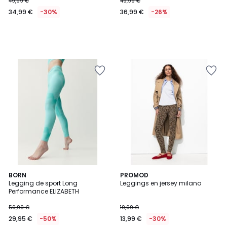
49,99 €
49,99 €
34,99 €
-30%
36,99 €
-26%
BORN
PROMOD
Legging de sport Long
Leggings en jersey milano
Performance ELIZABETH
59,90 €
19,99 €
29,95 €
-50%
13,99 €
-30%