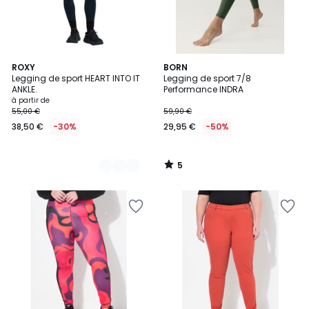
5
3
ROXY
BORN
/
Legging de sport HEART INTO IT
Legging de sport 7/8
Couleurs
5
ANKLE.
Performance INDRA
à partir de
55,00 €
59,90 €
38,50 €
-30%
29,95 €
-50%
5
/
5