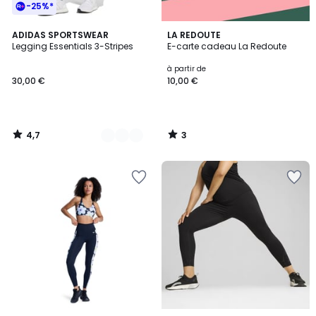
-25%*
4,7
3
4
ADIDAS SPORTSWEAR
LA REDOUTE
/ 5
/
Legging Essentials 3-Stripes
E-carte cadeau La Redoute
Couleurs
5
à partir de
30,00 €
10,00 €
4,7
3
/
/
5
5