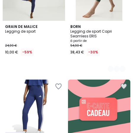
GRAIN DE MALICE
2
BORN
Legging de sport
Legging de sport Capri
Couleurs
Seamless ERIS
à partir de
24,99 €
54,90 €
10,00 €
-59%
38,43 €
-30%