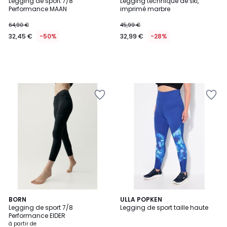
Legging de sport 7/8
Legging technique de ski,
Performance MAAN
imprimé marbre
64,90 €
45,99 €
32,45 €
-50%
32,99 €
-28%
2
BORN
ULLA POPKEN
Legging de sport 7/8
Legging de sport taille haute
Couleurs
Performance EIDER
à partir de