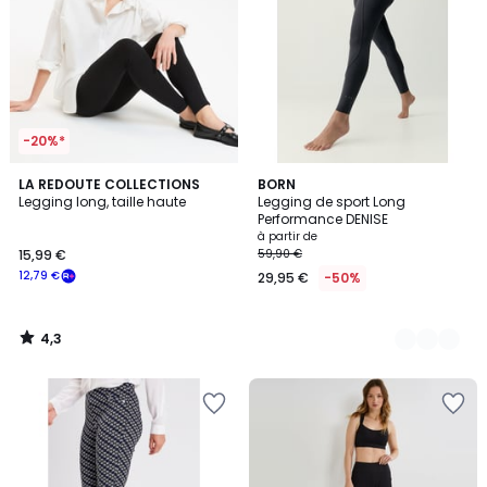
-20%*
4,3
LA REDOUTE COLLECTIONS
3
BORN
/ 5
Legging long, taille haute
Legging de sport Long
Couleurs
Performance DENISE
à partir de
15,99 €
59,90 €
12,79 €
29,95 €
-50%
4,3
/
5