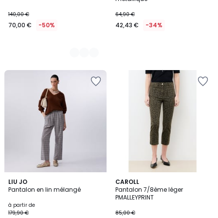
140,00 €
64,90 €
70,00 €
-50%
42,43 €
-34%
2
LIU JO
CAROLL
Pantalon en lin mélangé
Pantalon 7/8ème léger
Couleurs
PMALLEYPRINT
à partir de
179,90 €
85,00 €