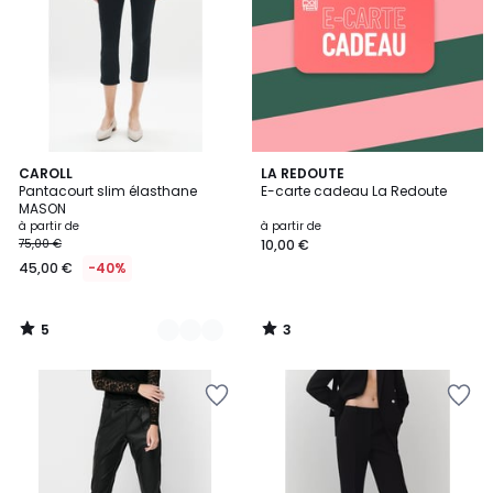
5
3
2
CAROLL
LA REDOUTE
/
/
Pantacourt slim élasthane
E-carte cadeau La Redoute
Couleurs
5
5
MASON
à partir de
à partir de
75,00 €
10,00 €
45,00 €
-40%
5
3
/
/
5
5