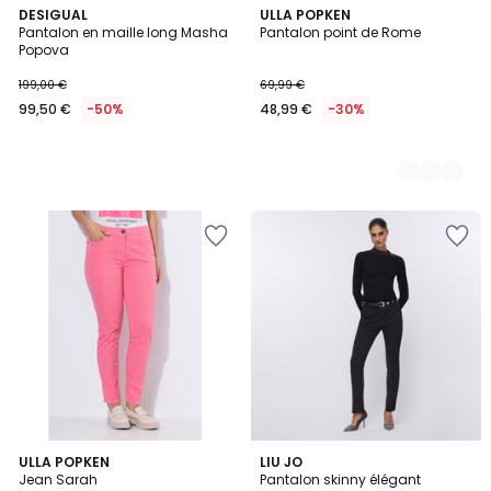
DESIGUAL
2
ULLA POPKEN
Pantalon en maille long Masha
Pantalon point de Rome
Couleurs
Popova
199,00 €
69,99 €
99,50 €
-50%
48,99 €
-30%
5
ULLA POPKEN
2
LIU JO
/
Jean Sarah
Pantalon skinny élégant
Couleurs