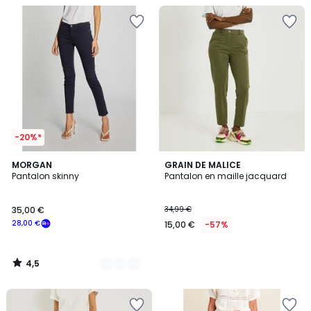
-20%*
4,5
3
MORGAN
GRAIN DE MALICE
/ 5
Pantalon skinny
Pantalon en maille jacquard
Couleurs
35,00 €
34,99 €
28,00 €
15,00 €
-57%
4,5
/
5