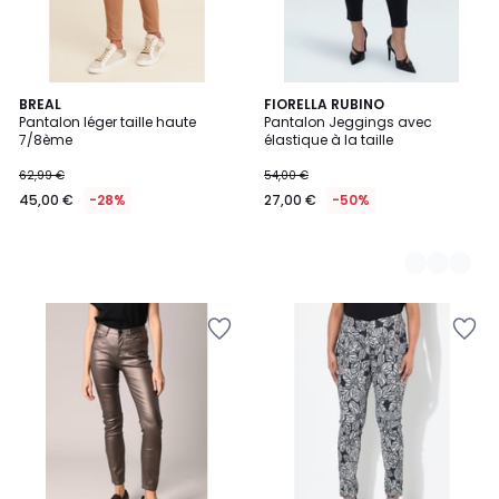
BREAL
2
FIORELLA RUBINO
Pantalon léger taille haute
Pantalon Jeggings avec
Couleurs
7/8ème
élastique à la taille
62,99 €
54,00 €
45,00 €
-28%
27,00 €
-50%