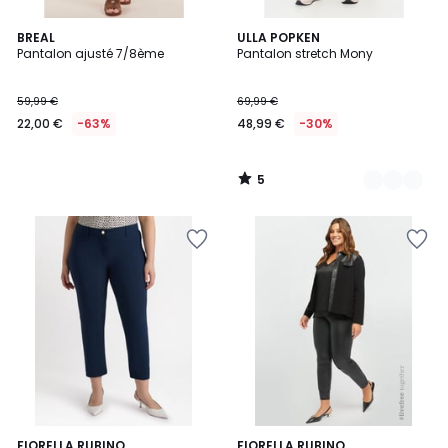
5
BREAL
3
ULLA POPKEN
/
Pantalon ajusté 7/8ème
Pantalon stretch Mony
Couleurs
5
59,99 €
69,99 €
22,00 €
-63%
48,99 €
-30%
5
/
5
FIORELLA RUBINO
FIORELLA RUBINO