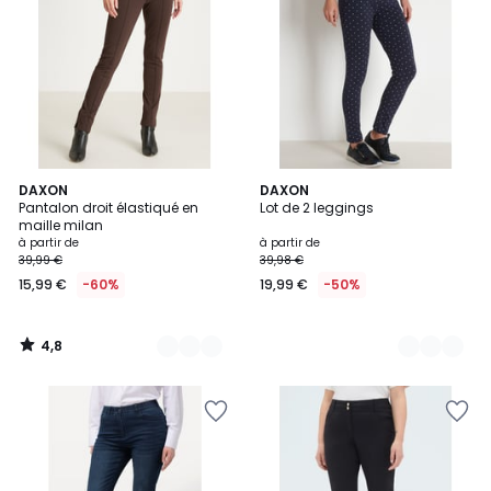
4,8
3
DAXON
2
DAXON
/ 5
Pantalon droit élastiqué en
Lot de 2 leggings
Couleurs
Couleurs
maille milan
à partir de
à partir de
39,99 €
39,98 €
15,99 €
-60%
19,99 €
-50%
4,8
/
5