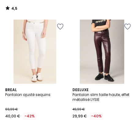
4,5
/
5
BREAL
DEELUXE
Pantalon ajusté sequins
Pantalon slim taille haute, effet
métallisé LYSIE
69,99 €
49,99 €
40,00 €
-42%
29,99 €
-40%