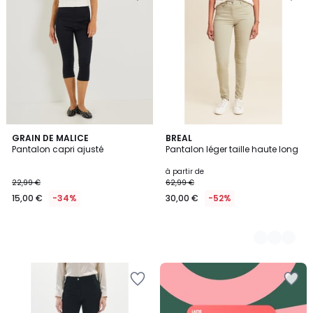
GRAIN DE MALICE
3
BREAL
Pantalon capri ajusté
Pantalon léger taille haute long
Couleurs
à partir de
22,99 €
62,99 €
15,00 €
-34%
30,00 €
-52%