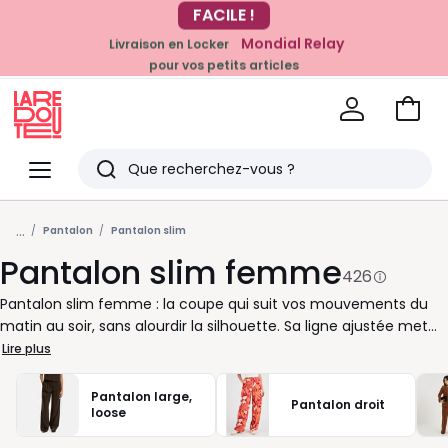
Mondial Relay
Livraison en Locker
EN CE MOMENT
pour vos petits articles
-20% dès 39€*
sur la mode
Voir
mon
La
panie
Redoute
Menu
Rechercher
Derniers
...
articles
Pantalon
Pantalon slim
Pantalon slim femme
vus
426
Pantalon slim femme : la coupe qui suit vos mouvements du
matin au soir, sans alourdir la silhouette. Sa ligne ajustée met
en valeur les jambes et se glisse facilement dans le quotidien :
Lire plus
avec une chemise pour le bureau, un pull doux le week-end ou
un t-shirt blanc pour une allure simple et actuelle. Taille haute
Pantalon large,
Pantalon droit
pour un bon maintien, toile stretch pour plus d’aisance,
loose
longueur 7/8 pour dégager la cheville : à vous de choisir le