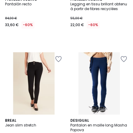
Pantalón recto
Legging en tissu brillant obtenu
à partir de fibres recyclées
84,00 €
55,00 €
33,60 €
-60%
22,00 €
-60%
BREAL
DESIGUAL
Jean slim stretch
Pantalon en maille long Masha
Popova