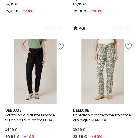
24,99 €
62,99 €
à
15,00 €
-39%
25,00 €
-60%
partir
de
15,00
4,8
€
/
5
au
lieu
de
24,99
€
39%
de
réduction
appliquée.
3
DEELUXE
2
DEELUXE
Pantalon cigarette femme
Pantalon droit femme imprimé
Couleurs
Couleurs
fluide en toile légère ELIDA
ethinique MANOLA
34,99 €
39,99 €
20,99 €
-40%
23,99 €
-40%