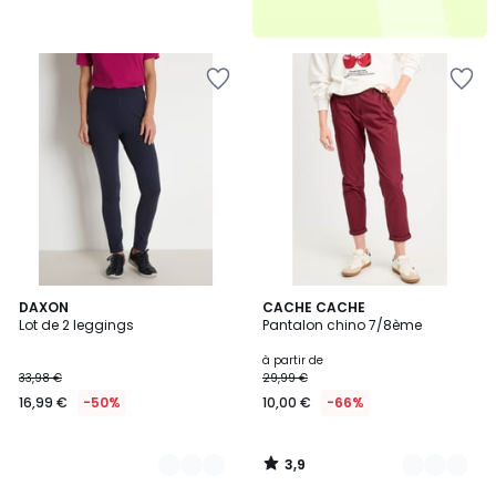
3,9
2
DAXON
10
CACHE CACHE
/ 5
Lot de 2 leggings
Pantalon chino 7/8ème
Couleurs
Couleurs
à partir de
33,98 €
29,99 €
16,99 €
-50%
10,00 €
-66%
3,9
/
5