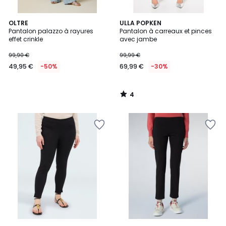
4
OLTRE
ULLA POPKEN
/
Pantalon palazzo à rayures
Pantalon à carreaux et pinces
5
effet crinkle
avec jambe
99,90 €
99,99 €
49,95 €
-50%
69,99 €
-30%
4
/
5