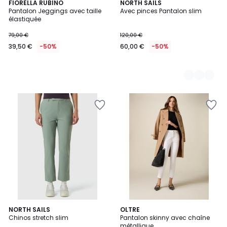
FIORELLA RUBINO
3
NORTH SAILS
Pantalon Jeggings avec taille
Avec pinces Pantalon slim
Couleurs
élastiquée
79,00 €
120,00 €
39,50 €
-50%
60,00 €
-50%
2
NORTH SAILS
OLTRE
Chinos stretch slim
Pantalon skinny avec chaîne
Couleurs
métallique