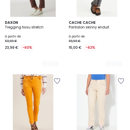
3
DAXON
2
CACHE CACHE
Tregging tissu stretch
Pantalon skinny enduit
Couleurs
Couleurs
à partir de
à partir de
59,99 €
39,99 €
23,99 €
-60%
15,00 €
-62%