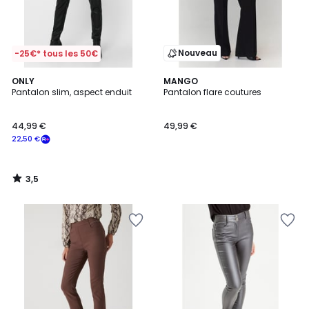
Nouveau
-25€* tous les 50€
3,5
ONLY
MANGO
/ 5
Pantalon slim, aspect enduit
Pantalon flare coutures
44,99 €
49,99 €
22,50 €
3,5
/
5