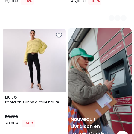
12,00 €
-66%
45,00 €
-35%
Nouveau
!
Livraison
en
Locker
Mondial
Relay
2
LIU JO
Pantalon skinny à taille haute
Couleurs
159,90 €
Nouveau !
70,00 €
-56%
Livraison en
Locker Mondial