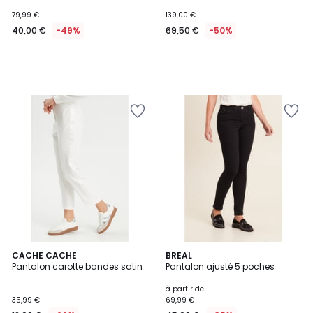
79,99 €
139,00 €
40,00 €
-49%
69,50 €
-50%
CACHE CACHE
2
BREAL
Pantalon carotte bandes satin
Pantalon ajusté 5 poches
Couleurs
à partir de
35,99 €
69,99 €