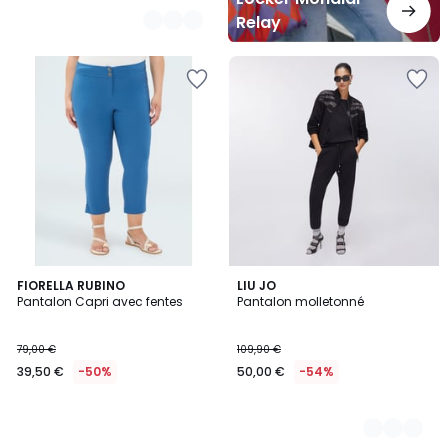
Relay
FIORELLA RUBINO
2
LIU JO
Pantalon Capri avec fentes
Pantalon molletonné
Couleurs
79,00 €
109,90 €
39,50 €
-50%
50,00 €
-54%