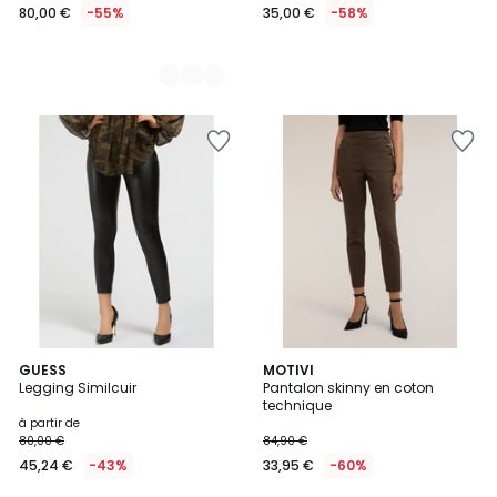
80,00 €
-55%
35,00 €
-58%
4,5
GUESS
MOTIVI
/ 5
Legging Similcuir
Pantalon skinny en coton
technique
à partir de
80,00 €
84,90 €
45,24 €
-43%
33,95 €
-60%