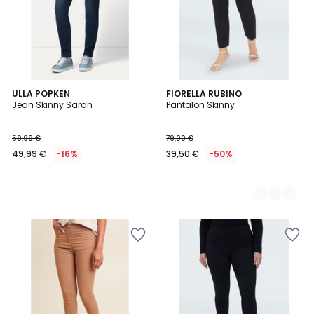
ULLA POPKEN
3
FIORELLA RUBINO
Jean Skinny Sarah
Pantalon Skinny
Couleurs
59,99 €
79,00 €
49,99 €
-16%
39,50 €
-50%