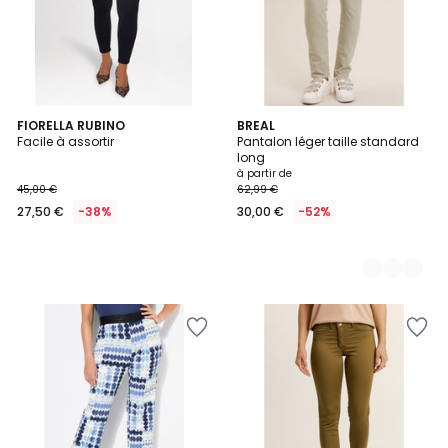
FIORELLA RUBINO
3
BREAL
Facile à assortir
Pantalon léger taille standard
Couleurs
long
à partir de
45,00 €
62,99 €
27,50 €
-38%
30,00 €
-52%