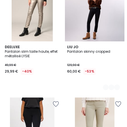
DEELUXE
3
LIU JO
Pantalon slim taille haute, effet
Pantalon skinny cropped
Couleurs
métallisé LYSIE
49,99 €
129,90 €
29,99 €
-40%
60,00 €
-53%