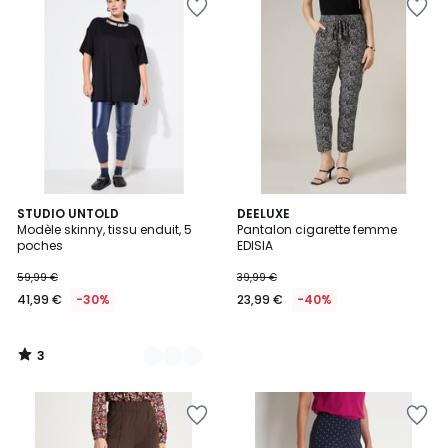
3
3
STUDIO UNTOLD
DEELUXE
/
Modèle skinny, tissu enduit, 5
Pantalon cigarette femme
Couleurs
5
poches
EDISIA
59,99 €
39,99 €
41,99 €
-30%
23,99 €
-40%
3
/
5