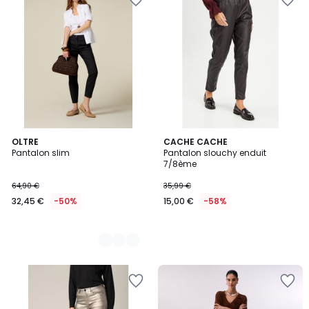
2
OLTRE
CACHE CACHE
Pantalon slim
Pantalon slouchy enduit
Couleurs
7/8ème
64,90 €
35,99 €
32,45 €
-50%
15,00 €
-58%