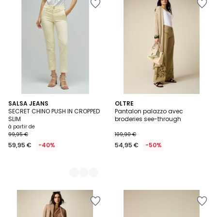
2
SALSA JEANS
OLTRE
SECRET CHINO PUSH IN CROPPED
Pantalon palazzo avec
Couleurs
SLIM
broderies see-through
à partir de
99,95 €
109,90 €
59,95 €
-40%
54,95 €
-50%