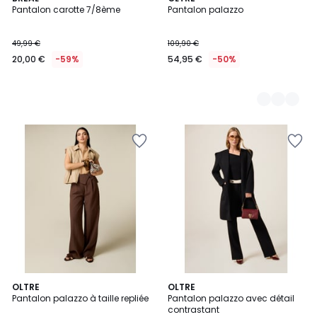
Pantalon carotte 7/8ème
Pantalon palazzo
Couleurs
49,99 €
109,90 €
20,00 €
-59%
54,95 €
-50%
OLTRE
OLTRE
Pantalon palazzo à taille repliée
Pantalon palazzo avec détail
contrastant