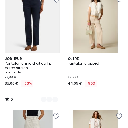
5
3
JODHPUR
OLTRE
/
Pantalon chino droit cyril p
Pantalon cropped
Couleurs
5
coton stretch
à partir de
70,00 €
89,90 €
35,00 €
-50%
44,95 €
-50%
5
/
5