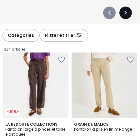
Précédent
Suivan
-
-
défiler
défiler
à
à
Catégories
Filtrer et trier
gauche
droite
334 articles
-20%*
LA REDOUTE COLLECTIONS
2
GRAIN DE MALICE
Pantalon large à pinces et taille
Pantalon à plis en lin mélangé
Couleurs
élastiquée
49,99