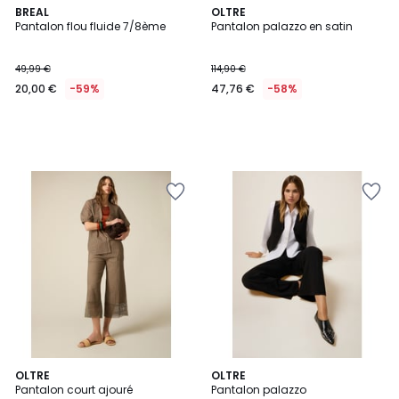
BREAL
OLTRE
Pantalon flou fluide 7/8ème
Pantalon palazzo en satin
49,99 €
114,90 €
20,00 €
-59%
47,76 €
-58%
OLTRE
5
OLTRE
Pantalon court ajouré
Pantalon palazzo
Couleurs