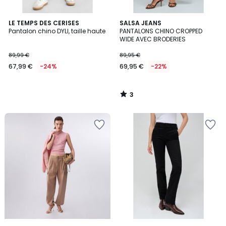
3
LE TEMPS DES CERISES
SALSA JEANS
/
Pantalon chino DYLI, taille haute
PANTALONS CHINO CROPPED
5
WIDE AVEC BRODERIES
89,99 €
89,95 €
67,99 €
-24%
69,95 €
-22%
3
/
5