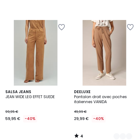
4
SALSA JEANS
2
DEELUXE
/
JEAN WIDE LEG EFFET SUEDE
Pantalon droit avec poches
Couleurs
5
italiennes VANIDA
99,95 €
49,99 €
59,95 €
-40%
29,99 €
-40%
4
/