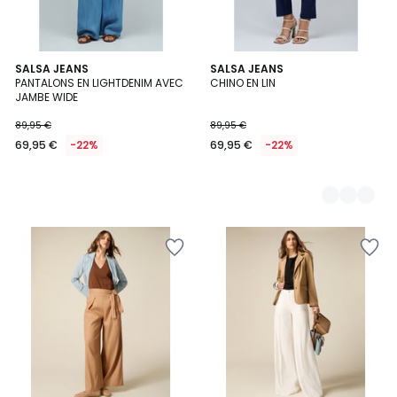
SALSA JEANS
3
SALSA JEANS
PANTALONS EN LIGHTDENIM AVEC
CHINO EN LIN
Couleurs
JAMBE WIDE
89,95 €
89,95 €
69,95 €
-22%
69,95 €
-22%