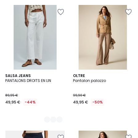
2
SALSA JEANS
OLTRE
PANTALONS DROITS EN LIN
Pantalon palazzo
Couleurs
89,95 €
99,90 €
49,95 €
-44%
49,95 €
-50%