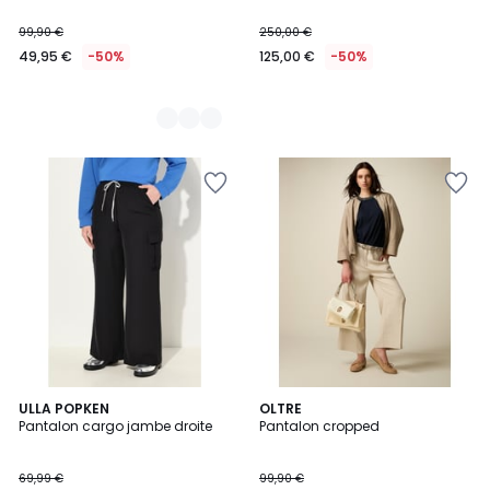
99,90 €
250,00 €
49,95 €
-50%
125,00 €
-50%
5
ULLA POPKEN
OLTRE
/
Pantalon cargo jambe droite
Pantalon cropped
5
69,99 €
99,90 €