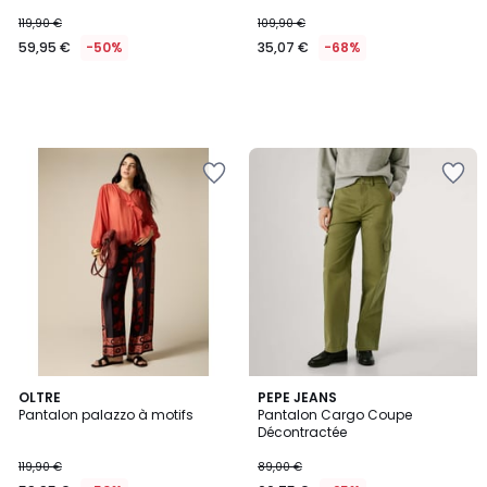
119,90 €
109,90 €
59,95 €
-50%
35,07 €
-68%
OLTRE
2
PEPE JEANS
Pantalon palazzo à motifs
Pantalon Cargo Coupe
Couleurs
Décontractée
119,90 €
89,00 €