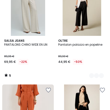
5
SALSA JEANS
2
OLTRE
/
PANTALONS CHINO WIDE EN LIN
Pantalon palazzo en popeline
Couleurs
5
89,95 €
89,90 €
69,95 €
-22%
44,95 €
-50%
5
/
5