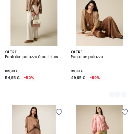
OLTRE
2
OLTRE
Pantalon palazzo à paillettes
Pantalon palazzo
Couleurs
109,90 €
99,90 €
54,95 €
-50%
49,95 €
-50%