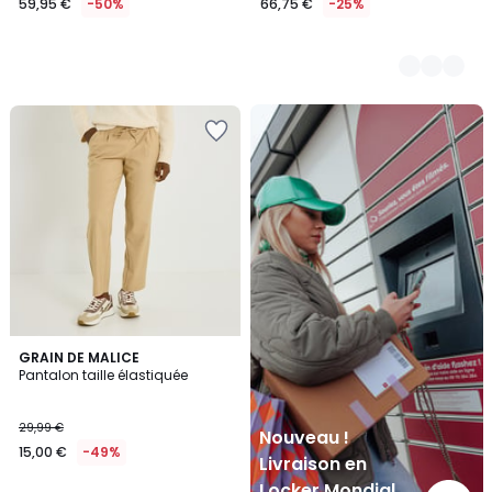
59,95 €
-50%
66,75 €
-25%
Nouveau
!
Livraison
en
Locker
Mondial
Relay
GRAIN DE MALICE
Pantalon taille élastiquée
29,99 €
Nouveau !
15,00 €
-49%
Livraison en
Locker Mondial