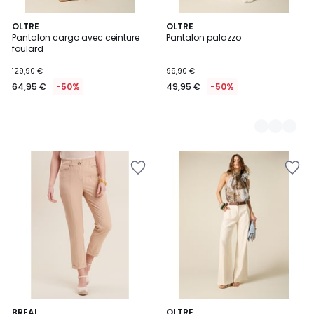
OLTRE
2
OLTRE
Pantalon cargo avec ceinture
Pantalon palazzo
Couleurs
foulard
129,90 €
99,90 €
64,95 €
-50%
49,95 €
-50%
BREAL
2
OLTRE