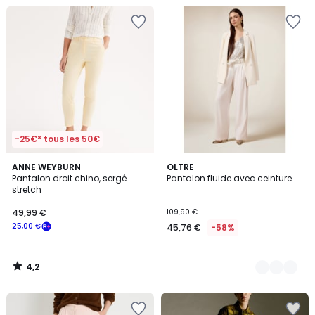
-25€* tous les 50€
4,2
ANNE WEYBURN
2
OLTRE
/ 5
Pantalon droit chino, sergé
Pantalon fluide avec ceinture.
Couleurs
stretch
49,99 €
109,90 €
25,00 €
45,76 €
-58%
4,2
/
5