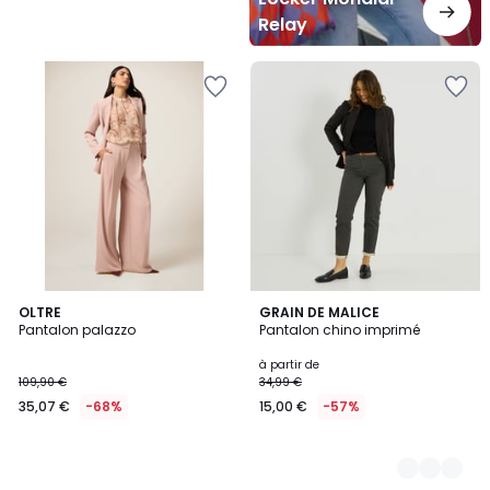
Relay
OLTRE
2
GRAIN DE MALICE
Pantalon palazzo
Pantalon chino imprimé
Couleurs
à partir de
109,90 €
34,99 €
35,07 €
-68%
15,00 €
-57%