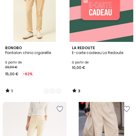
1
3
5
BONOBO
LA REDOUTE
/
/
Pantalon chino cigarette
E-carte cadeau La Redoute
Couleurs
5
5
à partir de
à partir de
39,99 €
10,00 €
15,00 €
-62%
1
3
/
/
5
5