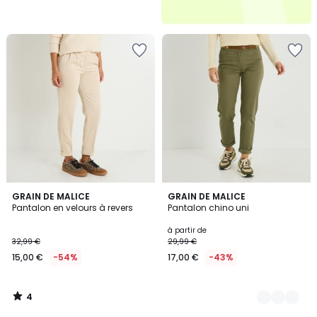
4
GRAIN DE MALICE
4
GRAIN DE MALICE
/
Pantalon en velours à revers
Pantalon chino uni
Couleurs
5
à partir de
32,99 €
29,99 €
15,00 €
-54%
17,00 €
-43%
4
/
5