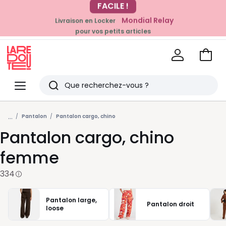
Mondial Relay
Livraison en Locker
EN CE MOMENT
pour vos petits articles
-20% dès 39€*
sur la mode
Voir
mon
La
panie
Redoute
Menu
Rechercher
Derniers
...
articles
Pantalon
Pantalon cargo, chino
Pantalon cargo, chino
vus
femme
334
Pantalon large,
Pantalon droit
loose