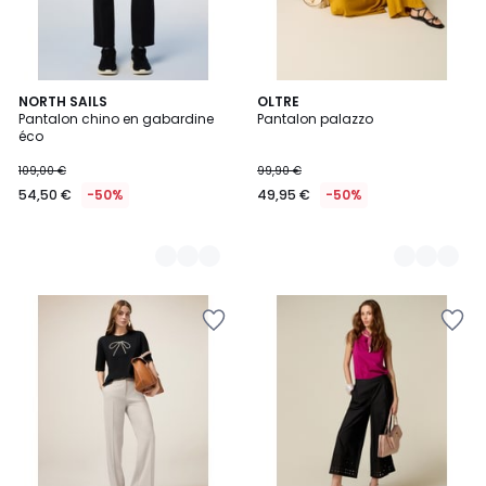
2
NORTH SAILS
3
OLTRE
Pantalon chino en gabardine
Pantalon palazzo
Couleurs
Couleurs
éco
109,00 €
99,90 €
54,50 €
-50%
49,95 €
-50%