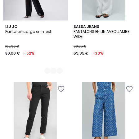
2
LIU JO
SALSA JEANS
Pantalon cargo en mesh
PANTALONS EN LIN AVEC JAMBE
Couleurs
WIDE
169,90 €
99,95 €
80,00 €
-52%
69,95 €
-30%