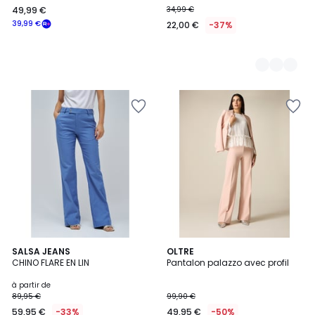
49,99 €
34,99 €
€
39,99 €
22,00 €
-37%
souscrivez
à
notre
programme
pour
payer
à
la
place
39,99
€.
2
SALSA JEANS
OLTRE
CHINO FLARE EN LIN
Pantalon palazzo avec profil
Couleurs
à partir de
89,95 €
99,90 €
59,95 €
-33%
49,95 €
-50%