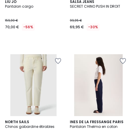
LIU JO
SALSA JEANS
Pantalon cargo
SECRET CHINO PUSH IN DROIT
159,90 €
99,95 €
70,00 €
-56%
69,95 €
-30%
2
NORTH SAILS
INES DE LA FRESSANGE PARIS
Chinos gabardine étirables
Pantalon Thelma en coton
Couleurs