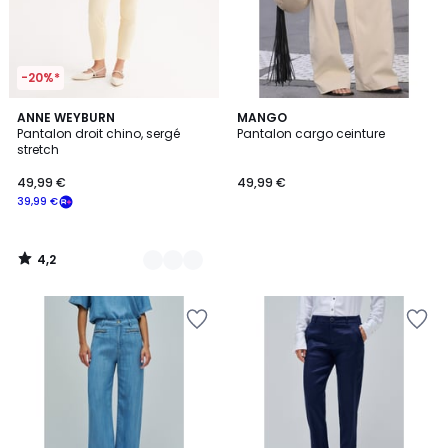
-20%*
4,2
2
ANNE WEYBURN
MANGO
/ 5
Pantalon droit chino, sergé
Pantalon cargo ceinture
Couleurs
stretch
49,99 €
49,99 €
39,99 €
4,2
/
5