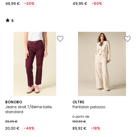
48,99 €
-30%
49,95 €
-50%
5
/
5
BONOBO
OLTRE
Jeans droit 7/8ème taille
Pantalon palazzo
standard
à partir de
39,99 €
109,90 €
20,00 €
-49%
89,92 €
-18%